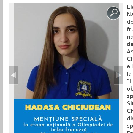
El
Nă
do
fr
na
de
As
Ch
a 
la
"L
ob
sp
Si
CN
di
sp