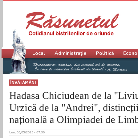
Meniu principal
Local
Administrație
Politică
Econo
ÎNVĂŢĂMÂNT
Hadasa Chiciudean de la "Livi
Urzică de la "Andrei", distincții
națională a Olimpiadei de Lim
Lun, 05/05/2025 - 07:30