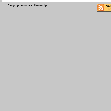
Design şi dezvoltare:
Linuxship