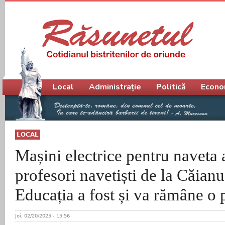
Meniu principal
Local
Administrație
Politică
Econo
LOCAL
Mașini electrice pentru naveta 
profesori navetiști de la Căianu
Educația a fost și va rămâne o p
Joi, 02/20/2025 - 15:56