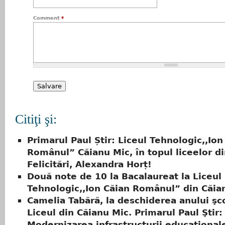
Comment
*
Citiţi şi:
Primarul Paul Știr: Liceul Tehnologic,,Ion
Românul” Căianu Mic, în topul liceelor di
Felicitări, Alexandra Horț!
Două note de 10 la Bacalaureat la Liceul
Tehnologic,,Ion Căian Românul” din Căia
Camelia Tabără, la deschiderea anului şco
Liceul din Căianu Mic. Primarul Paul Ştir:
Modernizarea infrastructurii educațional