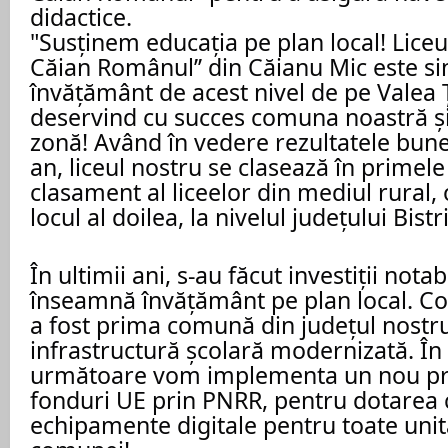
didactice.
"Susținem educația pe plan local!
Liceu
Căian Românul’’ din Căianu Mic este si
învățământ de acest nivel de pe Valea Ț
deservind cu succes comuna noastră și l
zonă!
Având în vedere rezultatele bune
an, liceul nostru se clasează în primele 
clasament al liceelor din mediul rural,
locul al doilea, la nivelul județului Bist
În ultimii ani, s-au făcut investiții notab
înseamnă învățământ pe plan local. 
a fost prima comună din județul nostr
infrastructură școlară modernizată. În
următoare vom implementa un nou proi
fonduri UE prin PNRR, pentru dotarea c
echipamente digitale pentru toate unit