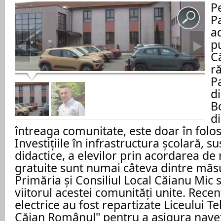
P
Pa
a
pu
C
r
P
d
B
di
întreaga comunitate, este doar în folosu
Investițiile în infrastructura școlară, s
didactice, a elevilor prin acordarea de 
gratuite sunt numai câteva dintre măsu
Primăria și Consiliul Local Căianu Mic s
viitorul acestei comunități unite. Recen
electrice au fost repartizate Liceului T
Căian Românul" pentru a asigura nave