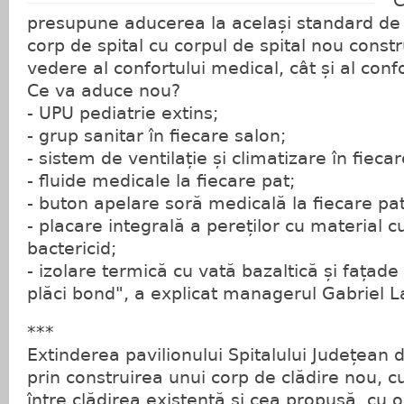
"
presupune aducerea la același standard de c
corp de spital cu corpul de spital nou constr
vedere al confortului medical, cât și al confo
Ce va aduce nou?
- UPU pediatrie extins;
- grup sanitar în fiecare salon;
- sistem de ventilație și climatizare în fieca
- fluide medicale la fiecare pat;
- buton apelare soră medicală la fiecare pat
- placare integrală a pereților cu material 
bactericid;
- izolare termică cu vată bazaltică și fațade
plăci bond", a explicat managerul Gabriel L
***
Extinderea pavilionului Spitalului Județean d
prin construirea unui corp de clădire nou, c
între clădirea existentă și cea propusă, cu 