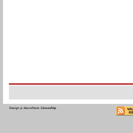
Design şi dezvoltare:
Linuxship