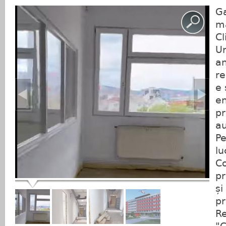
Ga
ma
Cl
Ur
an
re
e 
en
pr
au
Pe
lu
C
pr
și
pr
Re