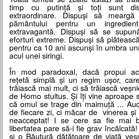
timp cu putință și toți sunt disp
extraordinare. Dispuși să meargă
pământului pentru un ingredie
extravagantă. Dispuși să se supună 
eforturi extreme. Dispuși să plăteasc
pentru ca 10 ani ascunși în umbra unu
acul unei siringi.
În mod paradoxal, dacă propui ac
rețetă simplă și un regim ușor, car
trăiască mai mult, ci să trăiască veșni
de Homo stultus. Și îți vine aproape să
că omul se trage din maimuță ... Au
de fiecare zi, ci măcar de vinerea și
neacceptat! I se cere sa fie mai 
libertatea pare să-i fie grav încălcată
și o Băutură dătătoare de viață veșni