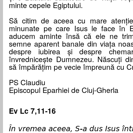
minte cepele Egiptului.
Să citim de aceea cu mare atenție
minunate pe care Isus le face în 
aducem aminte însă că ele ne trimit
semne aparent banale din viața noas
despre iubirea și despre chem
învrednicește Dumnezeu. Născuți din
să împărățim pe vecie împreună cu Cr
PS Claudiu
Episcopul Eparhiei de Cluj-Gherla
Ev Lc 7,11-16
În vremea aceea, S-a dus Isus înt