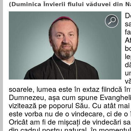
(Duminica Învierii fiului văduvei din N
De
sa
f
A
bo
l
d
u
v
soarele, lumea este în extaz fiindcă î
Dumnezeu, așa cum spune Evanghelia
vizitează pe poporul Său. Cu atât mai
este vorba nu de o vindecare, ci de o î
Oricât am fi de mișcați de vindecări 
din cadrul nostru natural, în momentul 