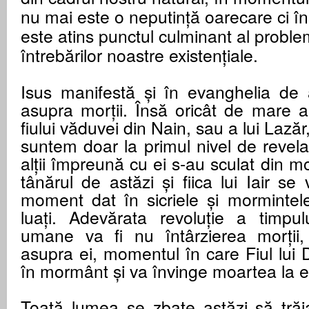
nu mai este o neputință oarecare ci î
este atins punctul culminant al problem
întrebărilor noastre existențiale.
Isus manifestă și în evanghelia de 
asupra morții. Însă oricât de mare ar
fiului văduvei din Nain, sau a lui Lazăr, s
suntem doar la primul nivel de revelați
alții împreună cu ei s-au sculat din mo
tânărul de astăzi și fiica lui Iair se
moment dat în sicriele și mormintel
luați. Adevărata revoluție a timpul
umane va fi nu întârzierea morții, 
asupra ei, momentul în care Fiul lui
în mormânt și va învinge moartea la 
Toată lumea se zbate astăzi să trăi