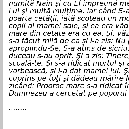
numită Nain şi cu El împreună me
Lui şi multă mulţime. Iar când S-
poarta cetăţii, iată scoteau un mo
copil al mamei sale, şi ea era vă
mare din cetate era cu ea. Şi, vă
s-a făcut milă de ea şi i-a zis: Nu
apropiindu-Se, S-a atins de sicriu,
duceau s-au oprit. Şi a zis: Tinere, 
scoală-te. Şi s-a ridicat mortul şi
vorbească, şi l-a dat mamei lui. Şi
cuprins pe toţi şi dădeau mărire
zicând: Prooroc mare s-a ridicat în
Dumnezeu a cercetat pe poporul
........