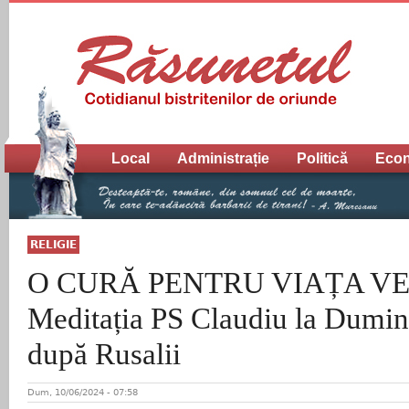
Meniu principal
Local
Administrație
Politică
Eco
RELIGIE
O CURĂ PENTRU VIAȚA VE
Meditația PS Claudiu la Dumin
după Rusalii
Dum, 10/06/2024 - 07:58