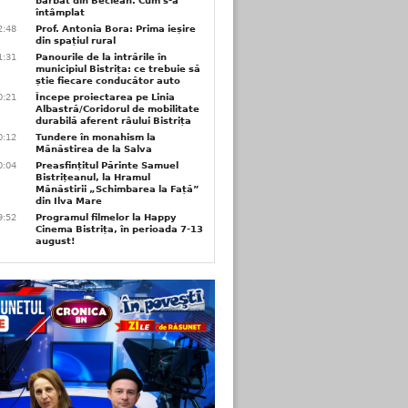
bărbat din Beclean. Cum s-a
întâmplat
2:48
Prof. Antonia Bora: Prima ieșire
din spațiul rural
1:31
Panourile de la intrările în
municipiul Bistrița: ce trebuie să
știe fiecare conducător auto
0:21
Începe proiectarea pe Linia
Albastră/Coridorul de mobilitate
durabilă aferent râului Bistrița
0:12
Tundere în monahism la
Mănăstirea de la Salva
0:04
Preasfințitul Părinte Samuel
Bistrițeanul, la Hramul
Mănăstirii „Schimbarea la Față”
din Ilva Mare
9:52
Programul filmelor la Happy
Cinema Bistrița, în perioada 7-13
august!