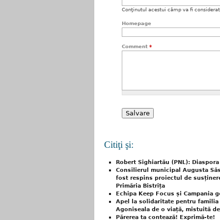
Conţinutul acestui câmp va fi considerat c
Homepage
Comment
*
Citiţi şi:
Robert Sighiartău (PNL): Diaspora
Consilierul municipal Augusta Să
fost respins proiectul de susținer
Primăria Bistrița
Echipa Keep Focus și Campania ge
Apel la solidaritate pentru famili
Agoniseala de o viață, mistuită d
Părerea ta contează! Exprimă-te!