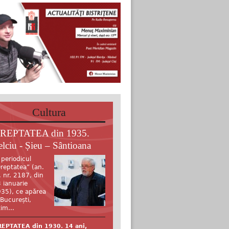
Cultura
REPTATEA din 1935.
elciu - Șieu – Sântioana
 periodicul
reptatea” (an.
, nr. 2187, din
 ianuarie
35), ce apărea
 București,
tim...
EPTATEA din 1930. 14 ani,