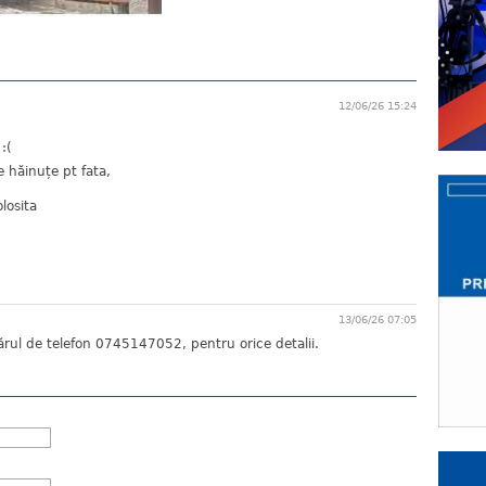
12/06/26 15:24
:(
e hăinuțe pt fata,
losita
13/06/26 07:05
ărul de telefon 0745147052, pentru orice detalii.