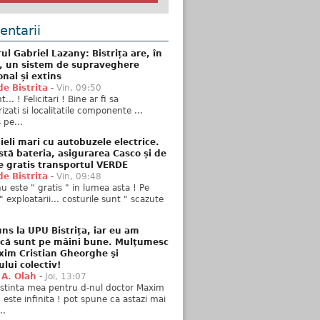
ntarii
ul Gabriel Lazany: Bistrița are, în
t, un sistem de supraveghere
onal și extins
de Bistrita
-
Vin, 09:50
... ! Felicitari ! Bine ar fi sa
izati si localitatile componente ...
 pe...
ieli mari cu autobuzele electrice.
stă bateria, asigurarea Casco și de
e gratis transportul VERDE
de Bistrita
-
Vin, 09:48
u este " gratis " in lumea asta ! Pe
" exploatarii... costurile sunt " scazute
ns la UPU Bistrița, iar eu am
 că sunt pe mâini bune. Mulţumesc
xim Cristian Gheorghe şi
ului colectiv!
 A. Olah
-
Joi, 13:07
stinta mea pentru d-nul doctor Maxim
n este infinita ! pot spune ca astazi mai
..