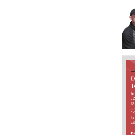
D
T
În
„D
IX
13
19
la
ci
DR