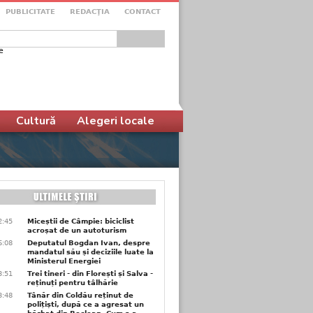
PUBLICITATE
REDACŢIA
CONTACT
e
ular de căutare
Cultură
Alegeri locale
2:45
Miceștii de Câmpie: biciclist
acroșat de un autoturism
6:08
Deputatul Bogdan Ivan, despre
mandatul său și deciziile luate la
Ministerul Energiei
3:51
Trei tineri - din Florești și Salva -
reținuți pentru tâlhărie
3:48
Tânăr din Coldău reținut de
polițiști, după ce a agresat un