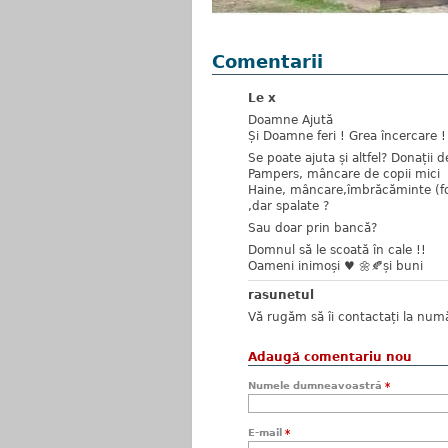
Comentarii
Le x
Doamne Ajută
Și Doamne feri ! Grea încercare ! 
Se poate ajuta și altfel? Donații d
Pampers, mâncare de copii mici
Haine, mâncare,îmbrăcăminte (fo
,dar spalate ?
Sau doar prin bancă?
Domnul să le scoată în cale !!
Oameni inimoși ♥️ 🌼🍂și buni
rasunetul
Vă rugăm să îi contactați la num
Adaugă comentariu nou
Numele dumneavoastră
*
E-mail
*