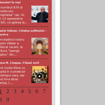
izonieri la ruși
 numărul 879 al
riodicului
reptatea” (an. IV,
n 13 septembrie
30), ce apărea la...
xim Vălean: Cetatea sufletului -
serica
ncitadinul nostru
xim Vălean a
blicat recent, la
itura "George
şbuc" din...
ena M. Cîmpan. Filmul verii
nt multe filme ce
artă în numele lor
otimpul vara, dar
ul mi-a atras
enția, l-...
1
2
3
4
5
6
7
8
9