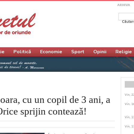
ARHIVA
Căutar
Form
ie
Politică
Economie
Sport
Opinii
Religie
Vin, 2
oara, cu un copil de 3 ani, a
Vin, 1
Orice sprijin contează!
Vin, 1
Vin, 1