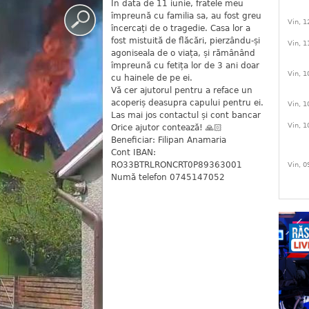
În data de 11 iunie, fratele meu
împreună cu familia sa, au fost greu
Vin, 1
încercați de o tragedie. Casa lor a
fost mistuită de flăcări, pierzându-și
Vin, 1
agoniseala de o viața, și rămânând
împreună cu fetița lor de 3 ani doar
Vin, 1
cu hainele de pe ei.
Vă cer ajutorul pentru a reface un
acoperiș deasupra capului pentru ei.
Vin, 1
Las mai jos contactul și cont bancar
Vin, 1
Orice ajutor contează! 🙏🏻
Beneficiar: Filipan Anamaria
Cont IBAN:
RO33BTRLRONCRT0P89363001
Vin, 0
Numă telefon 0745147052