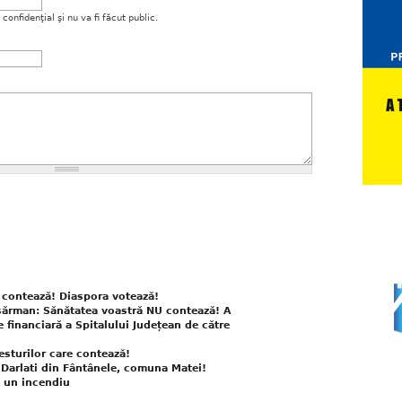
onfidenţial şi nu va fi făcut public.
 contează! Diaspora votează!
sărman: Sănătatea voastră NU contează! A
e financiară a Spitalului Județean de către
sturilor care contează!
a Darlati din Fântânele, comuna Matei!
e un incendiu