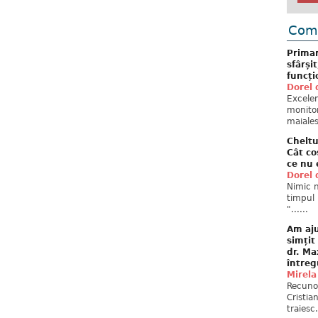
Come
Primar
sfârși
funcți
Dorel 
Excelent
monitor
maiales
Cheltu
Cât co
ce nu 
Dorel 
Nimic n
timpul 
"......
Am aju
simțit
dr. Ma
întreg
Mirela
Recuno
Cristia
traiesc.