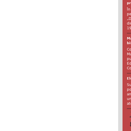
pr
În
pe
„D
di
19
Ma
bi
Co
Ma
pu
Ed
Co
El
Su
po
an
un
at