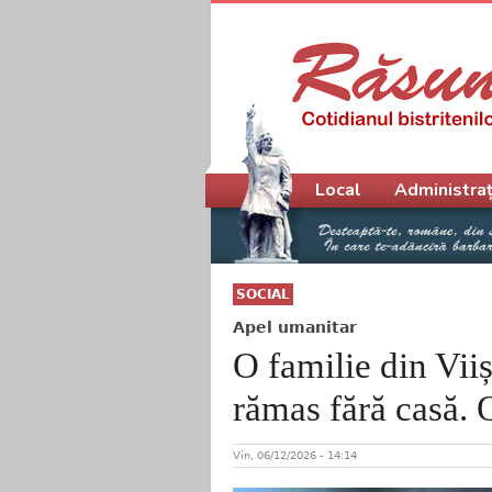
Meniu principal
Local
Administraț
SOCIAL
Apel umanitar
O familie din Viiș
rămas fără casă. 
Vin, 06/12/2026 - 14:14