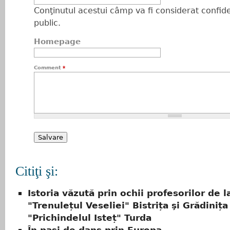
Conţinutul acestui câmp va fi considerat confiden
public.
Homepage
Comment
*
Citiţi şi:
Istoria văzută prin ochii profesorilor de l
"Trenulețul Veseliei" Bistrița şi Grădinița
"Prichindelul Isteț" Turda
În paşi de dans prin Europa