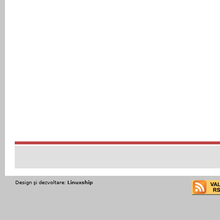
Design şi dezvoltare:
Linuxship