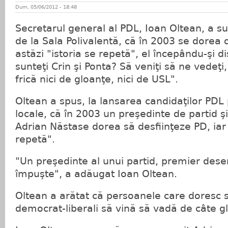
Dum, 05/06/2012 - 18:48
Secretarul general al PDL, Ioan Oltean, a su
de la Sala Polivalentă, că în 2003 se dorea d
astăzi "istoria se repetă", el începându-şi d
sunteţi Crin şi Ponta? Să veniţi să ne vedeţ
frică nici de gloanţe, nici de USL".
Oltean a spus, la lansarea candidaţilor PDL 
locale, că în 2003 un preşedinte de partid şi
Adrian Năstase dorea să desfiinţeze PD, iar 
repetă".
"Un preşedinte al unui partid, premier des
împuşte", a adăugat Ioan Oltean.
Oltean a arătat că persoanele care doresc 
democrat-liberali să vină să vadă de câte g