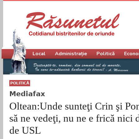
Meniu principal
Local
Administrație
Politică
Econo
POLITICĂ
Mediafax
Oltean:Unde sunteţi Crin şi Pon
să ne vedeţi, nu ne e frică nici 
de USL