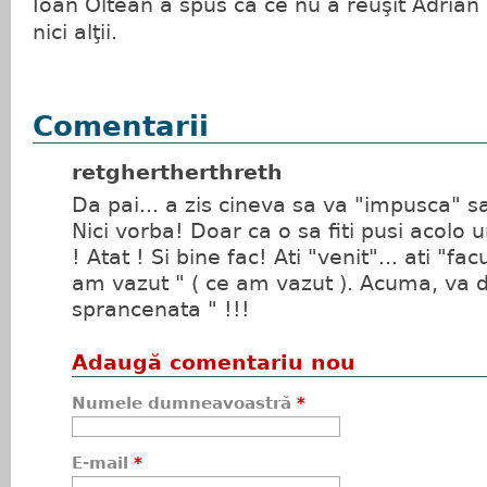
Ioan Oltean a spus că ce nu a reuşit Adrian
nici alţii.
Comentarii
retghertherthreth
Da pai... a zis cineva sa va "impusca" s
Nici vorba! Doar ca o sa fiti pusi acolo u
! Atat ! Si bine fac! Ati "venit"... ati "facu
am vazut " ( ce am vazut ). Acuma, va do
sprancenata " !!!
Adaugă comentariu nou
Numele dumneavoastră
*
E-mail
*