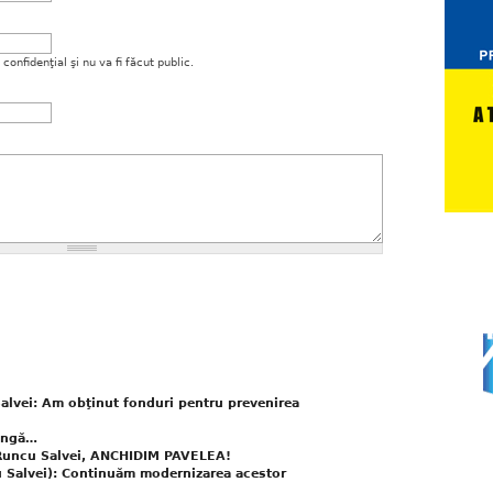
onfidenţial şi nu va fi făcut public.
alvei: Am obţinut fonduri pentru prevenirea
lungă…
 Runcu Salvei, ANCHIDIM PAVELEA!
 Salvei): Continuăm modernizarea acestor