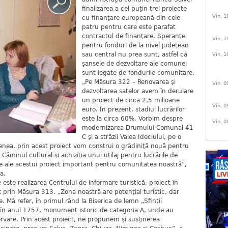
finalizarea a cel puţin trei proiecte
Vin, 1
cu finanţare europeană din cele
patru pentru care este parafat
contractul de finanţare. Speranţe
Vin, 1
pentru fonduri de la nivel judeţean
sau central nu prea sunt, astfel că
Vin, 1
şansele de dezvoltare ale comunei
sunt legate de fondurile comunitare.
„Pe Măsura 322 – Renovarea şi
Vin, 0
dezvoltarea satelor avem în derulare
un proiect de circa 2,5 milioane
Vin, 0
euro. În prezent, stadiul lucrărilor
este la circa 60%. Vorbim despre
Vin, 0
modernizarea Drumului Comunal 41
C şi a străzii Valea Ideciului, pe o
nea, prin acest proiect vom construi o grădiniţă nouă pentru
Căminul cultural şi achiziţia unui utilaj pentru lucrările de
e ale acestui proiect important pentru comunitatea noastră”,
a.
ie este realizarea Centrului de informare turistică, proiect în
 prin Măsura 313. „Zona noastră are potenţial turistic, dar
 Mă refer, în primul rând la Biserica de lemn „Sfinţii
tă în anul 1757, monument istoric de categoria A, unde au
ervare. Prin acest proiect, ne propunem şi susţinerea