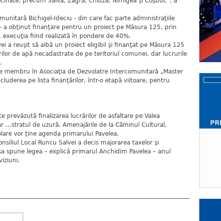
vecinate, precum Salva, Zagra, Chiuza, Nimigea şi Coşbuc”, a
munitară Bichigel-Ideciu - din care fac parte administraţiile
i - a obţinut finanţare pentru un proiect pe Măsura 125, prin
, execuţia fiind realizată în pondere de 40%.
i a reuşit să aibă un proiect eligibil şi finanţat pe Măsura 125
ilor de apă necadastrate de pe teritoriul comunei, dar lucrurile
.
te membru în Asociaţia de Dezvolatre Intercomunitară „Master
luderea pe lista finanţărilor, într-o etapă viitoare, pentru
 prevăzută finalizarea lucrărilor de asfaltare pe Valea
r …stratul de uzură. Amenajările de la Căminul Cultural,
olare vor ţine agenda primarului Pavelea.
onsiliul Local Runcu Salvei a decis majorarea taxelor şi
şa spune legea – explică primarul Anchidim Pavelea – anul
iziuni.