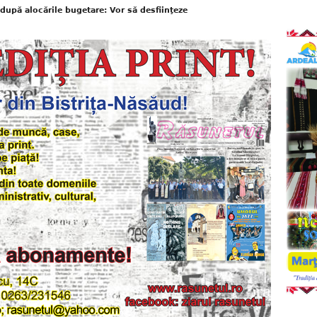
după alocările bugetare: Vor să desfiinţeze