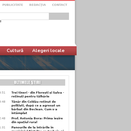
PUBLICITATE
REDACŢIA
CONTACT
e
ular de căutare
Cultură
Alegeri locale
3:51
Trei tineri - din Florești și Salva -
reținuți pentru tâlhărie
3:48
Tânăr din Coldău reținut de
polițiști, după ce a agresat un
bărbat din Beclean. Cum s-a
întâmplat
2:48
Prof. Antonia Bora: Prima ieșire
din spațiul rural
1:31
Panourile de la intrările în