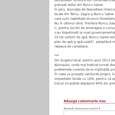
obicetivelor turistice din comunele în
precizat edilul din Runcu Salvei.
În plus, Asociaţia de Dezvoltare Interco
locale din Telciu, Zagra şi Runcu Salve
care sunt reabilitate drumuri forestiere
Nu în ultimul rând, Primăria Runcu Salve
C, pentru lucrări de amenajare a cursur
s-au împotmolit la nivel guvernamental
Că tot vorbim de apă, Runcu Salvei es
plan de apă şi apă uzată”, aşteptând inc
reţeaua de canalizare.
***
Din bugetul local, pentru anul 2013 este
Alunişului, unde mai trebuie turnat doa
problemele curente de la instituţiile şc
În ceea ce priveşte veniturile proprii, C
impozitelor locale cu 16%, pentru că a
trecut încasările depăşind 90% din prev
Adaugă comentariu nou
Numele dumneavoastră
*