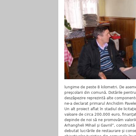
lungime de peste 8 kilometri. De aseme
preşcolarii din comună. Dotările pentru 
deszăpezire reprezintă alte component
ne-a declarat primarul Anchidim Pavele
Un alt proiect aflat în stadiul de licitaţ
valoare de circa 200.000 euro, finanţat
depinde de noi să ne promovăm valorile.
Arhangheli Mihail şi Gavriil”, construi
debutat lucrările de restaurare şi cons