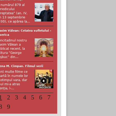
 numărul 879 al
riodicului
reptatea” (an. IV,
n 13 septembrie
30), ce apărea la...
xim Vălean: Cetatea sufletului -
serica
ncitadinul nostru
xim Vălean a
blicat recent, la
itura "George
şbuc" din...
ena M. Cîmpan. Filmul verii
nt multe filme ce
artă în numele lor
otimpul vara, dar
ul mi-a atras
enția, l-...
1
2
3
4
5
6
7
8
9