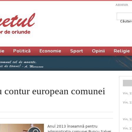
ARHIVA
Căutar
Form
ie
Politică
Economie
Sport
Opinii
Religie
au contur european comunei
Vin, 1
Vin, 1
Vin, 1
Anul 2013 înseamnă pentru
Vin, 1
administraţia comunei Runcu Salvei