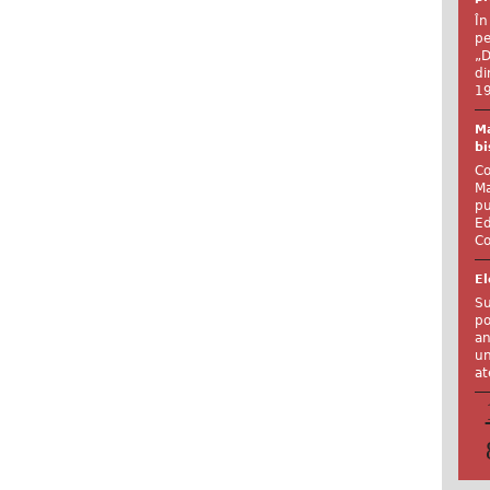
În
pe
„D
di
19
Ma
bi
Co
Ma
pu
Ed
Co
El
Su
po
an
un
at