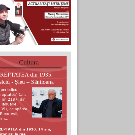
Cultura
REPTATEA din 1935.
elciu - Șieu – Sântioana
 periodicul
reptatea” (an.
, nr. 2187, din
 ianuarie
35), ce apărea
 București,
tim...
EPTATEA din 1930. 14 ani,
izonieri la ruși