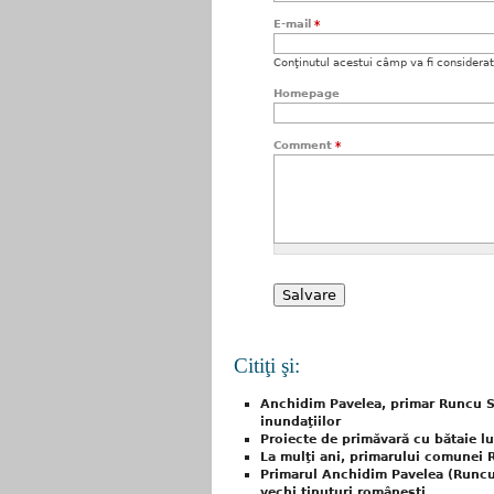
E-mail
*
Conţinutul acestui câmp va fi considerat c
Homepage
Comment
*
Citiţi şi:
Anchidim Pavelea, primar Runcu S
inundaţiilor
Proiecte de primăvară cu bătaie 
La mulţi ani, primarului comunei
Primarul Anchidim Pavelea (Runcu
vechi ţinuturi româneşti