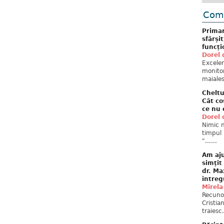
Come
Primar
sfârși
funcți
Dorel 
Excelent
monitor
maiales
Cheltu
Cât co
ce nu 
Dorel 
Nimic n
timpul 
"......
Am aju
simțit
dr. Ma
întreg
Mirela
Recuno
Cristia
traiesc.