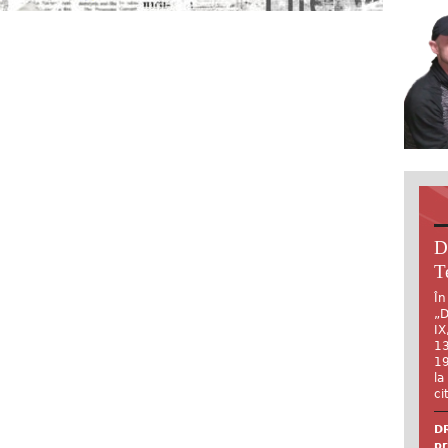
D
T
În
„D
IX
13
19
la
ci
DR
pr