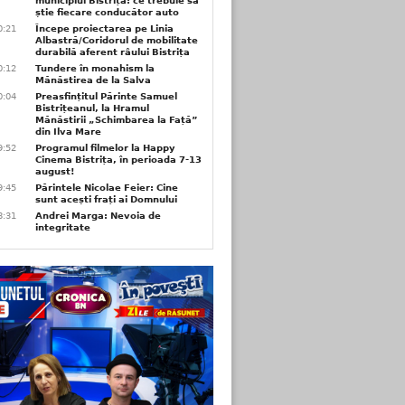
municipiul Bistrița: ce trebuie să
știe fiecare conducător auto
0:21
Începe proiectarea pe Linia
Albastră/Coridorul de mobilitate
durabilă aferent râului Bistrița
0:12
Tundere în monahism la
Mănăstirea de la Salva
0:04
Preasfințitul Părinte Samuel
Bistrițeanul, la Hramul
Mănăstirii „Schimbarea la Față”
din Ilva Mare
9:52
Programul filmelor la Happy
Cinema Bistrița, în perioada 7-13
august!
9:45
Părintele Nicolae Feier: Cine
sunt acești frați ai Domnului
8:31
Andrei Marga: Nevoia de
integritate