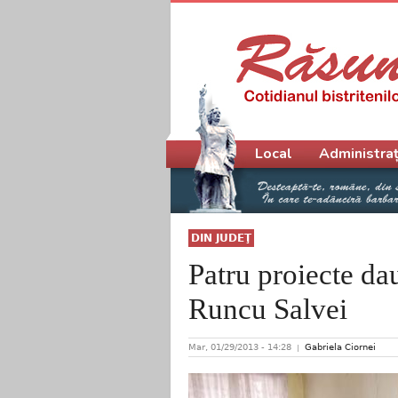
Meniu principal
Local
Administraț
DIN JUDEŢ
Patru proiecte d
Runcu Salvei
Mar, 01/29/2013 - 14:28
Gabriela Ciornei