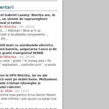
ntarii
ul Gabriel Lazany: Bistrița are, în
t, un sistem de supraveghere
onal și extins
de Bistrita
-
Vin, 09:50
... ! Felicitari ! Bine ar fi sa
izati si localitatile componente ...
 pe...
ieli mari cu autobuzele electrice.
stă bateria, asigurarea Casco și de
e gratis transportul VERDE
de Bistrita
-
Vin, 09:48
u este " gratis " in lumea asta ! Pe
" exploatarii... costurile sunt " scazute
ns la UPU Bistrița, iar eu am
 că sunt pe mâini bune. Mulţumesc
xim Cristian Gheorghe şi
ului colectiv!
 A. Olah
-
Joi, 13:07
stinta mea pentru d-nul doctor Maxim
n este infinita ! pot spune ca astazi mai
..