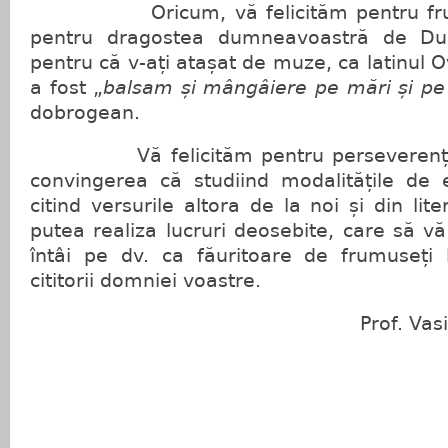
Oricum, vă felicităm pentru frumu
pentru dragostea dumneavoastră de Du
pentru că v-ați atașat de muze, ca latinul Ov
a fost „
balsam și mângâiere pe mări și pe 
dobrogean.
Vă felicităm pentru perseverența p
convingerea că studiind modalitățile de 
citind versurile altora de la noi și din lite
putea realiza lucruri deosebite, care să vă
întâi pe dv. ca făuritoare de frumuseți l
cititorii domniei voastre.
Prof. Vasile Gă