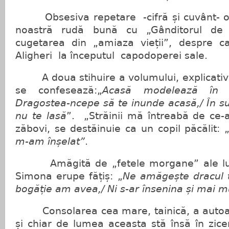
Obsesiva repetare -cifră și cuvânt- o f
noastră rudă bună cu „Gânditorul de
cugetarea din „amiaza vieții”, despre c
Aligheri la începutul capodoperei sale.
A doua stihuire a volumului, explicativ
se confesează:„
Acasă modelează în 
Dragostea-ncepe să te inunde acasă,/ În suf
nu te lasă
”. „Străinii mă întreabă de ce-
zăbovi, se destăinuie ca un copil păcălit: 
m-am înșelat”
.
Amăgită de „fetele morgane” ale lum
Simona erupe fățiș: „
Ne amăgește dracul t
bogăție am avea,/ Ni s-ar însenina și mai mu
Consolarea cea mare, tainică, a autoare
și chiar de lumea aceasta stă însă în zice