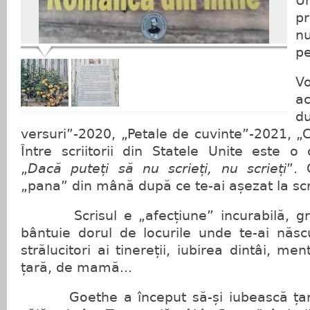
U
p
n
pe
V
ac
d
versuri”-2020, „Petale de cuvinte”-2021, „C
Între scriitorii din Statele Unite este o
„
Dacă puteți să nu scrieți, nu scrieți
”. 
„pana” din mână după ce te-ai așezat la scr
Scrisul e „afecțiune” incurabilă, gre
bântuie dorul de locurile unde te-ai născu
strălucitori ai tinereții, iubirea dintâi, men
țară, de mamă...
Goethe a început să-și iubească țara