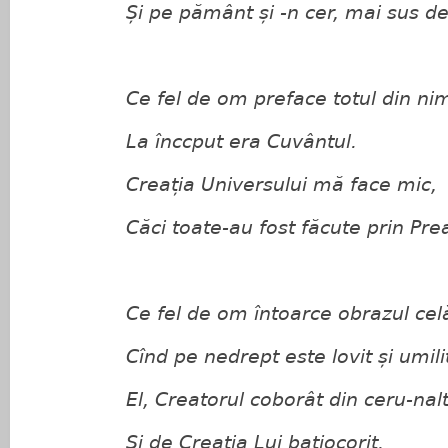
Și pe pământ și -n cer, mai sus de 
Ce fel de om preface totul din nim
La înccput era Cuvântul.
Creația Universului mă face mic,
Căci toate-au fost făcute prin PreaS
Ce fel de om întoarce obrazul celăl
Cînd pe nedrept este lovit și umili
El, Creatorul coborât din ceru-nal
Și de Creația Lui batjocorit.