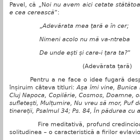
Pavel, că „N
oi nu avem aici cetate stătătoa
e cea cerească
”:
„
Adevărata mea țară e în cer;
Nimeni acolo nu mă va-ntreba
De unde ești și care-i țara ta?
”
(Adevărata țară)
Pentru a ne face o idee fugară despr
înșiruim câteva titluri:
Așa îmi vine, Bunica 
Cluj Napoca, Copilărie, Cosmos, Doamne, oa
sufletești, Mulțumire, Nu vreu să mor, Puf 
tinereții, Psalmul 34; Ps. 84, În pădurea cu 
Fire meditativă, profund credincioasă
solitudinea – o caracteristică a firilor evlavi