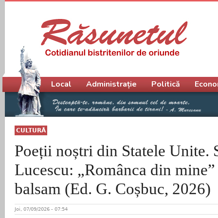
Meniu principal
Local
Administrație
Politică
Econo
CULTURĂ
Poeții noștri din Statele Unite
Lucescu: „Românca din mine” 
balsam (Ed. G. Coșbuc, 2026)
Joi, 07/09/2026 - 07:54