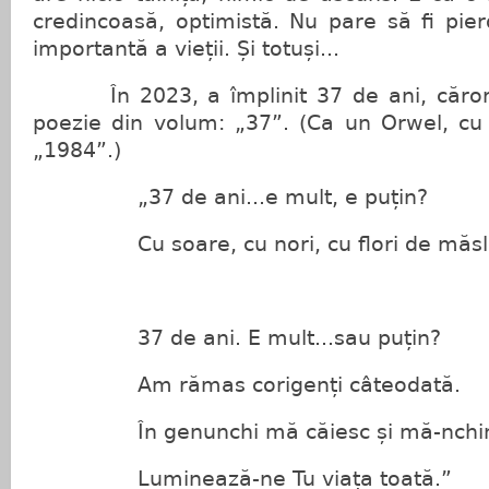
credincoasă, optimistă. Nu pare să fi pier
importantă a vieții. Și totuși...
În 2023, a împlinit 37 de ani, cărora
poezie din volum: „37”. (Ca un Orwel, cu al
„1984”.)
„37 de ani...e mult, e puțin?
Cu soare, cu nori, cu flori de măsli
37 de ani. E mult...sau puțin?
Am rămas corigenți câteodată.
În genunchi mă căiesc și mă-nchi
Luminează-ne Tu viața toată.”