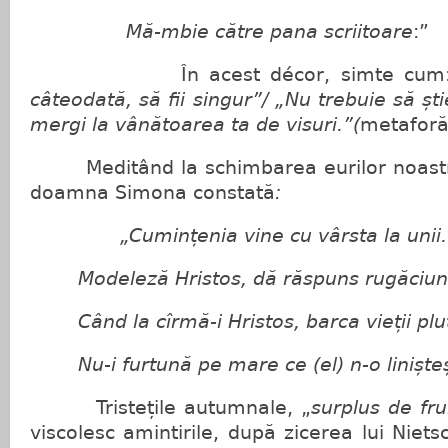
Mă-mbie către pana scriitoare
:”
În acest décor, simte cum:
câteodată, să fii singur”/ „Nu trebuie să ș
mergi la vânătoarea ta de visuri.”(
metaforă
Meditând la schimbarea eurilor noastre 
doamna Simona constată
:
„Cumințenia vine cu vârsta la unii.
Modeleză Hristos, dă răspuns rugăciuni
Când la cîrmă-i Hristos, barca vieții plu
Nu-i furtună pe mare ce (el) n-o linișteș
Tristețile autumnale, „
surplus de fr
viscolesc amintirile, după zicerea lui Niets