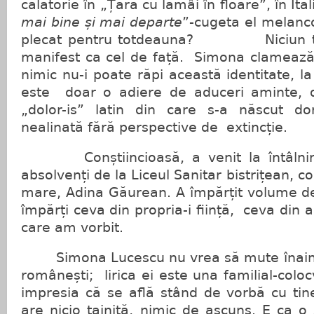
călătorie în „Țara cu lămâi în floare”, în Ital
mai bine și mai departe
”-cugeta el melancol
plecat pentru totdeauna? Niciun tit
manifest ca cel de față. Simona clameaz
nimic nu-i poate răpi această identitate, l
este doar o adiere de aduceri aminte, de 
„dolor-is” latin din care s-a născut do
nealinată fără perspective de extincție.
Conștiincioasă, a venit la întâlnirea
absolvenți de la Liceul Sanitar bistrițean, c
mare, Adina Găurean. A împărțit volume de
împărți ceva din propria-i ființă, ceva din 
care am vorbit.
Simona Lucescu nu vrea să mute înainte 
românești; lirica ei este una familial-colo
impresia că se află stând de vorbă cu tin
are nicio tainiță, nimic de ascuns. E ca o