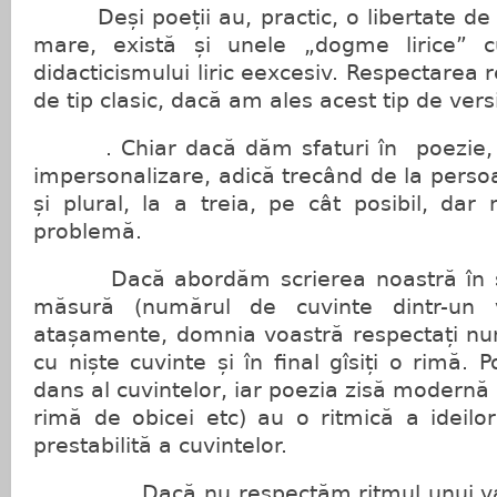
Deși poeții au, practic, o libertate de
mare, există și unele „dogme lirice” 
didacticismului liric eexcesiv. Respectarea r
de tip clasic, dacă am ales acest tip de versif
. Chiar dacă dăm sfaturi în poezie, t
impersonalizare, adică trecând de la perso
și plural, la a treia, pe cât posibil, da
problemă.
Dacă abordăm scrierea noastră în stilul
măsură (numărul de cuvinte dintr-un v
atașamente, domnia voastră respectați num
cu niște cuvinte și în final gîsiți o rimă. 
dans al cuvintelor, iar poezia zisă modernă (
rimă de obicei etc) au o ritmică a ideilo
prestabilită a cuvintelor.
Dacă nu respectăm ritmul unui vals,