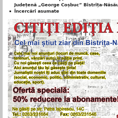
Județenă „George Coșbuc” Bistrița-Năsă
Încercări asumate