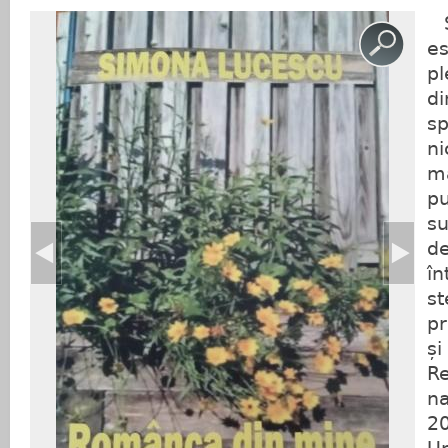
S
e
pl
d
sp
ni
m
p
su
d
î
s
pr
și
R
n
2