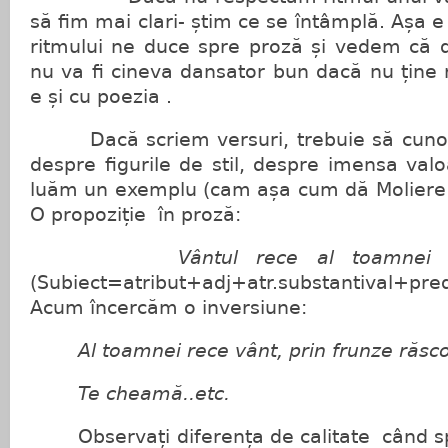
să fim mai clari- știm ce se întâmplă. Așa e
ritmului ne duce spre proză și vedem că d
nu va fi cineva dansator bun dacă nu ține r
e și cu poezia .
Dacă scriem versuri, trebuie să cunoa
despre figurile de stil, despre imensa valo
luăm un exemplu (cam așa cum dă Moliere î
O propoziție în proză:
Vântul rece al toamnei r
(Subiect=atribut+adj+atr.substantival+pred
Acum încercăm o inversiune:
Al toamnei rece vânt, prin frunze răsco
Te cheamă..etc.
Observați diferența de calitate când s