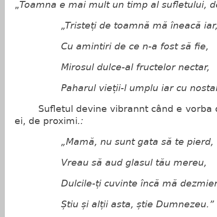
„
Toamna e mai mult un timp al sufletului, de
„Tristeți de toamnă mă îneacă iar
Cu amintiri de ce n-a fost să fie,
Mirosul dulce-al fructelor nectar,
Paharul vieții-l umplu iar cu nostal
Sufletul devine vibrannt când e vorba 
ei, de proximi
.:
„Mamă, nu sunt gata să te pierd,
Vreau să aud glasul tău mereu,
Dulcile-ți cuvinte încă mă dezmier
Știu și alții asta, știe Dumnezeu.”