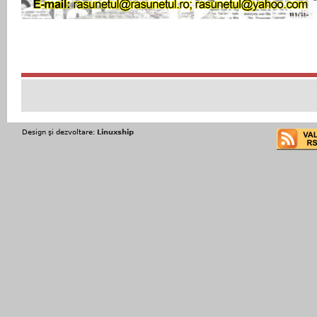
Design şi dezvoltare:
Linuxship