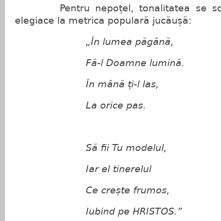
Pentru nepoțel, tonalitatea se schi
elegiace la metrica populară jucăușă:
„În lumea păgână,
Fă-l Doamne lumină.
În mână ți-l las,
La orice pas.
Să fii Tu modelul,
Iar el tinerelul
Ce crește frumos,
Iubind pe HRISTOS.”