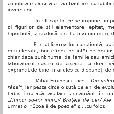
cu iubita mea și
Bun vin
băut-am cu iubita m
inversiunii.
Un alt capitol ce se impune imperio
al figurilor de stil elementare: epitet, 
hiperbolă, sinecdocă etc. Le mai nimerim, d
Prin utilizarea lor conștientă, obțin
mai elevată, bucurându-ne întâi pe noi înși
chiar dacă sunt numai de familie sau amicii
laboratorul nostru de creație, ci doar 
exprimat de bine, mai ales că dispuneți de m
Mihai Eminescu zice: „
Din valur
răsai”
, iar peste circa o sută de ani de evol
Labiș îmbracă același simțământ în met
„
Numai să-mi întinzi/ Brațele de aer/ Ale 
urmat o ”Școală de poezie” și...cu folos.