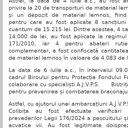
Astfel, la data de 4 iulie a.c., au fost ef
privire la 20 de transporturi de material l
și un depozit de material lemnos, fiind
pentru care au fost aplicate 8 sancțiuni 
cuantum de 15.215 lei. Dintre acestea, 4 sa
14.000 de lei, au fost aplicate la regimul 
171/2010, iar 4 pentru abateri ruti
complementar, a fost confiscată cantitate
de material lemnos în valoare de 4.083 de l
La data de 6 iulie a.c., în intervalul 09.00
cadrul Biroului pentru Protecția Fondului For
colaborare cu specialiști A.J.V.P.S. Bistri
pentru prevenirea și combaterea braconajulu
Astfel, cu ajutorul unei ambarcațiuni A.J.V.P.
Colibița au fost efectuate verificări 
prevederilor Legii 176/2024 a pescuitului și
acvatice vii. Au fost legitimate doispr