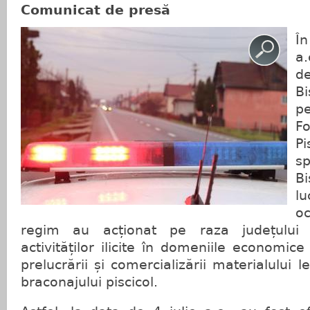
Comunicat de presă
Î
a.
d
Bi
p
F
Pi
sp
B
lu
o
regim au acționat pe raza județului
activităților ilicite în domeniile economice 
prelucrării și comercializării materialului
braconajului piscicol.