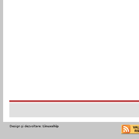
Design şi dezvoltare:
Linuxship