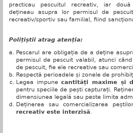
practicau pescuitul recreativ, iar dou
dețineau asupra lor permisul de pescuit
recreativ/sportiv sau familial, fiind sancț
Polițiștii atrag atenția:
Pescarul are obligația de a deține asup
permisul de pescuit valabil, atunci când
de pescuit, fie ele recreative sau comerci
Respectă perioadele și zonele de prohibiț
Legea impune
cantități maxime și 
pentru speciile de pești capturați. Reți
dimensiunea legală sau peste limita admi
Deținerea sau comercializarea peștilo
recreativ este interzisă
.