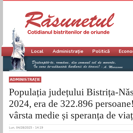
Meniu principal
Local
Administrație
Politică
Econo
ADMINISTRAŢIE
Populația județului Bistrița-Năs
2024, era de 322.896 persoane!
vârsta medie și speranța de via
Lun, 04/28/2025 - 14:19