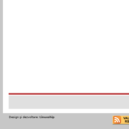
Design şi dezvoltare:
Linuxship