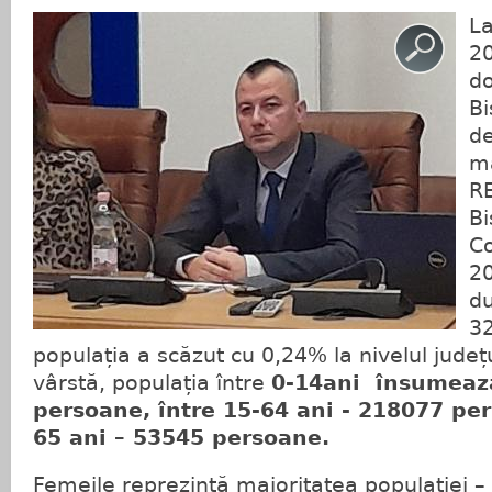
La
20
do
Bi
de
ma
RE
Bi
Co
20
du
32
populația a scăzut cu 0,24% la nivelul județ
vârstă, populația între
0-14ani însumeaz
persoane, între 15-64 ani - 218077 per
65 ani – 53545 persoane.
Femeile reprezintă majoritatea populației –