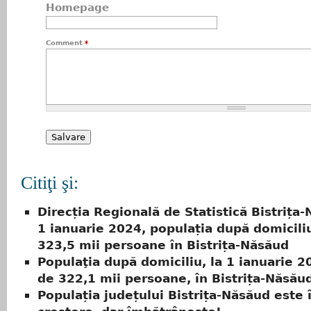
Homepage
Comment
*
Citiţi şi:
Direcția Regională de Statistică Bistrița
1 ianuarie 2024, populația după domiciliu
323,5 mii persoane în Bistrița-Năsăud
Populaţia după domiciliu, la 1 ianuarie 2
de 322,1 mii persoane, în Bistrița-Năsău
Populația județului Bistrița-Năsăud este 