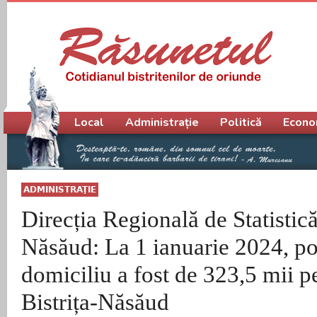
Meniu principal
Local
Administrație
Politică
Econo
ADMINISTRAŢIE
Direcția Regională de Statistică
Năsăud: La 1 ianuarie 2024, po
domiciliu a fost de 323,5 mii p
Bistrița-Năsăud