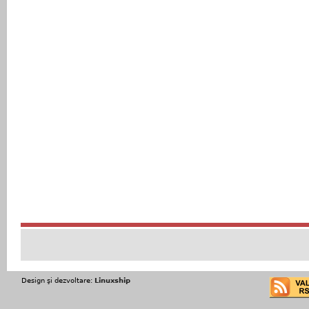
Design şi dezvoltare:
Linuxship