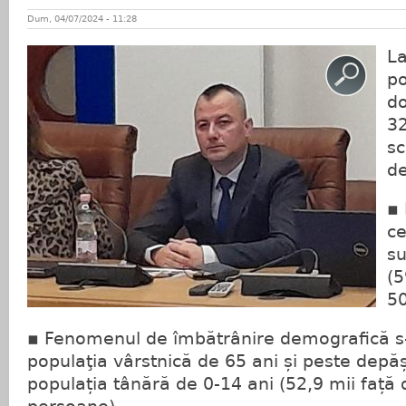
Dum, 04/07/2024 - 11:28
La
po
do
32
sc
de
▪ 
ce
su
(5
50
▪ Fenomenul de îmbătrânire demografică s
populaţia vârstnică de 65 ani și peste depă
populația tânără de 0-14 ani (52,9 mii față 