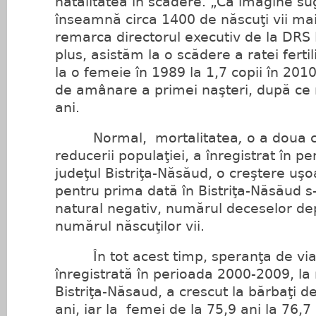
natalitatea în scădere. „Ca imagine su
înseamnă circa 1400 de născuţi vii mai
remarca directorul executiv de la DRS 
plus, asistăm la o scădere a ratei fertili
la o femeie în 1989 la 1,7 copii în 2010
de amânare a primei naşteri, după ce
ani.
Normal, mortalitatea
,
o a doua 
reducerii populaţiei, a înregistrat în p
judeţul Bistriţa-Năsăud, o creştere uşo
pentru prima dată în Bistriţa-Năsăud s-
natural negativ, numărul deceselor de
numărul născuţilor vii.
În tot acest timp, speranţa de viaţ
înregistrată în perioada 2000-2009, la n
Bistriţa-Năsaud, a crescut la bărbaţi de
ani, iar la femei de la 75,9 ani la 76,7 