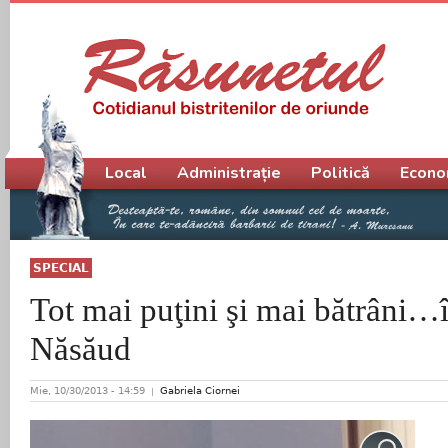
Meniu principal
Local
Administrație
Politică
Econo
SPECIAL
Tot mai puţini şi mai bătrâni…î
Năsăud
Mie, 10/30/2013 - 14:59
Gabriela Ciornei