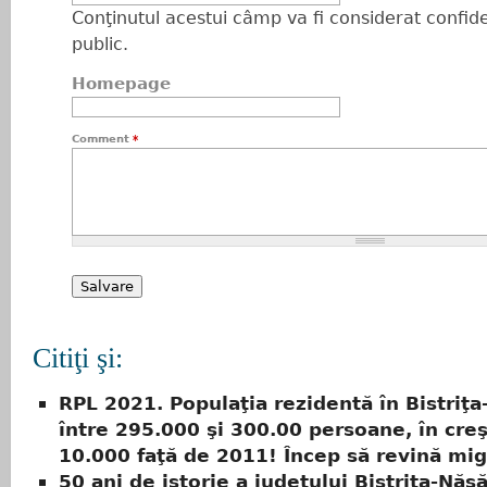
Conţinutul acestui câmp va fi considerat confiden
public.
Homepage
Comment
*
Citiţi şi:
RPL 2021. Populaţia rezidentă în Bistriţ
între 295.000 şi 300.00 persoane, în cre
10.000 faţă de 2011! Încep să revină mig
50 ani de istorie a judeţului Bistriţa-Năs