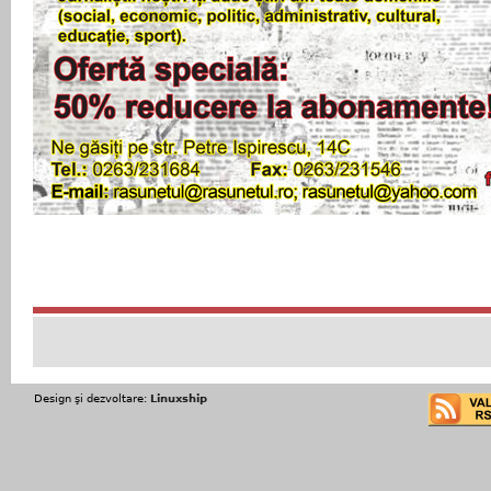
Design şi dezvoltare:
Linuxship