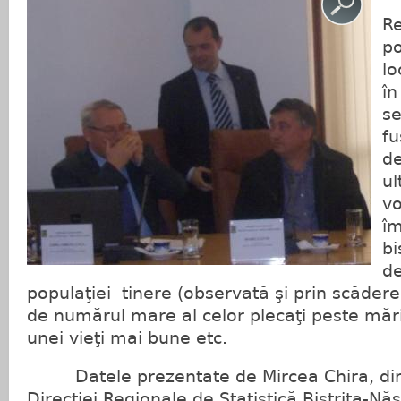
R
po
lo
în
se
fu
de
ul
v
îm
bi
d
populaţiei tinere (observată şi prin scădere
de numărul mare al celor plecaţi peste mări 
unei vieţi mai bune etc.
Datele prezentate de Mircea Chira, direc
Direcţiei Regionale de Statistică Bistriţa-Nă