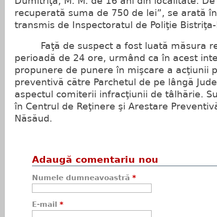
Dumitriţa, M. M. de 16 ani din localitate. D
recuperată suma de 750 de lei”, se arată în
transmis de Inspectoratul de Poliţie Bistriţ
Faţă de suspect a fost luată măsura reţi
perioadă de 24 ore, urmând ca în acest inte
propunere de punere în mişcare a acţiunii p
preventivă către Parchetul de pe lângă Judec
aspectul comiterii infracţiunii de tâlhărie. 
în Centrul de Reţinere şi Arestare Preventivă a
Năsăud.
Adaugă comentariu nou
Numele dumneavoastră
*
E-mail
*