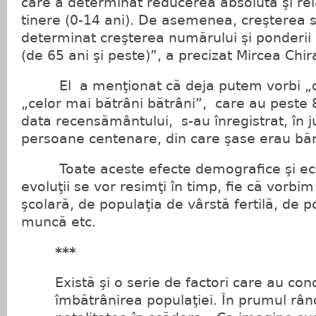
care a determinat reducerea absolută şi rel
tinere (0-14 ani). De asemenea, creşterea s
determinat creşterea numărului şi ponderii 
(de 65 ani şi peste)”, a precizat Mircea Chir
El a menţionat că deja putem vorbi „de
„celor mai bătrâni bătrâni”, care au peste 85
data recensământului, s-au înregistrat, în j
persoane centenare, din care şase erau băr
Toate aceste efecte demografice şi eco
evoluţii se vor resimţi în timp, fie că vorbi
şcolară, de populaţia de vârstă fertilă, de p
muncă etc.
***
Există şi o serie de factori care au co
îmbătrânirea populaţiei. În prumul râ