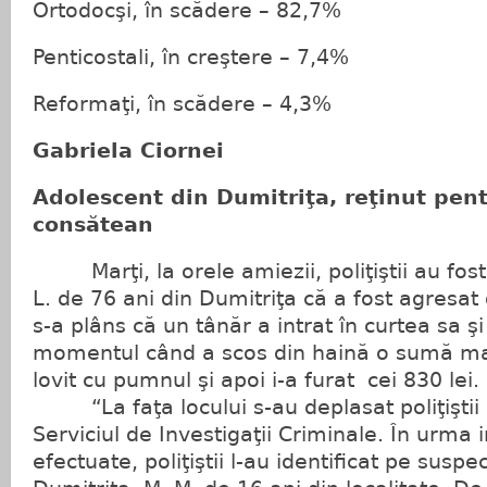
Ortodocşi, în scădere – 82,7%
Penticostali, în creştere – 7,4%
Reformaţi, în scădere – 4,3%
Gabriela Ciornei
Adolescent din Dumitriţa, reţinut pent
consătean
Marţi, la orele amiezii, poliţiştii au fost 
L. de 76 ani din Dumitriţa că a fost agresat
s-a plâns că un tânăr a intrat în curtea sa şi 
momentul când a scos din haină o sumă mai
lovit cu pumnul şi apoi i-a furat cei 830 lei.
“La faţa locului s-au deplasat poliţiştii 
Serviciul de Investigaţii Criminale. În urma i
efectuate, poliţiştii l-au identificat pe suspec