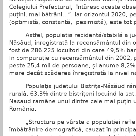
Colegiului Prefectural, întăresc aceste obse
puţini, mai bătrâni…”, iar orizontul 2020, p
(optimistă, constantă, pesimistă), este tot
Astfel, populaţia rezidentă/stabilă a jude
Năsăud, înregistrată la recensământul din 
fost de 286.225 locuitori din care 49,5% bă
În comparaţie cu recensământul din 2002, p
peste 25,4 mii de persoane, şi anume 8,2%
mare decât scăderea înregistrată la nivel na
Populaţia judeţului Bistriţa-Năsăud ră
rurală, 63,3% dintre bistriţeni locuind la sat. 
Năsăud rămâne unul dintre cele mai puţin u
România.
„Structura pe vârste a populaţiei refle
îmbătrânire demografică, cauzat în principal 