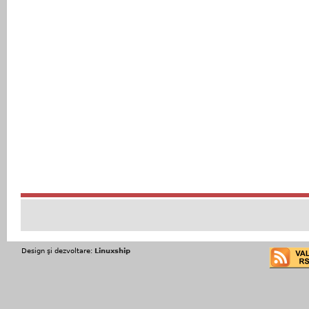
Design şi dezvoltare:
Linuxship