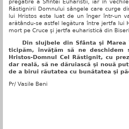
pregătire a Sfintei Euharistii, iar în vechi
Răstignirii Domnului sângele care curge d
lui Hristos este luat de un înger într-un v
arătându-se astfel legătura între jert­fa lui H
mort pe Cruce şi jertfa euharistică din Biser
Din slujbele din Sfânta şi Marea Vi
ticipăm, învăţăm să ne deschidem s
Hristos-Domnul Cel Răstignit, cu pre
dar reală, să ne dăruiască şi nouă pu
de a birui răutatea cu bunătatea şi păc
Pr/ Vasile Beni