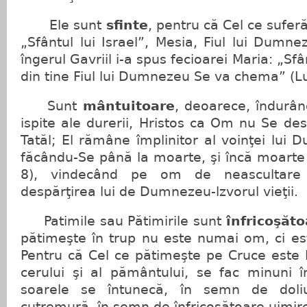
Ele sunt
sfinte
, pentru că Cel ce sufer
„Sfântul lui Israel”, Mesia, Fiul lui Dumn
îngerul Gavriil i-a spus fecioarei Maria: „Sf
din tine Fiul lui Dumnezeu Se va chema” (Lu
Sunt
mântuitoare
, deoarece, îndurân
ispite ale durerii, Hristos ca Om nu Se d
Tatăl; El rămâne împlinitor al voinţei lui 
făcându-Se până la moarte, şi încă moarte d
8), vindecând pe om de neascultare 
despărţirea lui de Dumnezeu-lzvorul vieţii.
Patimile sau Pătimirile sunt
înfricoşăto
pătimeşte în trup nu este numai om, ci 
Pen­tru că Cel ce pătimeşte pe Cruce este
cerului şi al pământului, se fac minuni 
soarele se întunecă, în semn de doli
cutremură, în semn de înfricoşătoare uimir