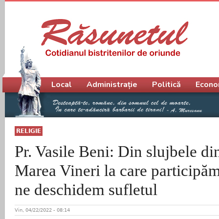
Meniu principal
Local
Administrație
Politică
Econo
RELIGIE
Pr. Vasile Beni: Din slujbele di
Marea Vineri la care par­ticipă
ne deschidem sufletul
Vin, 04/22/2022 - 08:14