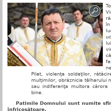
T
Vi
ră
în
Iu
uc
lu
v
c
fa
ne
Pilat, violenţa soldaţilor, rătăc
mulţimilor, obrăznicia tâlharului
sau indiferenţa multora cărora 
bine.
Patimile Domnului sunt numite sfin
înfricoşătoare.