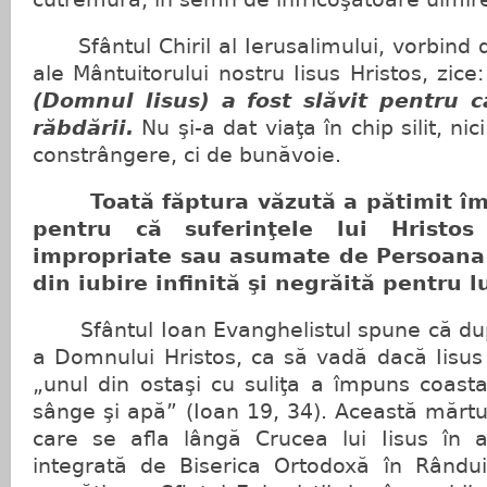
Sfântul Chiril al Ierusalimului, vorbind d
ale Mântuitorului nostru Iisus Hristos, zice:
(Domnul Iisus) a fost slăvit pentru 
răbdării.
Nu şi-a dat viaţa în chip silit, ni
constrângere, ci de bunăvoie.
Toată făptura văzută a pătimit împ
pentru că suferinţele lui Hrist
impropriate sau asumate de Persoana
din iubire infinită şi negrăită pentru 
Sfântul Ioan Evanghelistul spune că du
a Domnului Hristos, ca să vadă dacă Iisus
„unul din ostaşi cu suliţa a împuns coasta 
sânge şi apă” (Ioan 19, 34). Această mărtur
care se afla lângă Crucea lui Iisus în 
integrată de Biserica Ortodoxă în Rândui