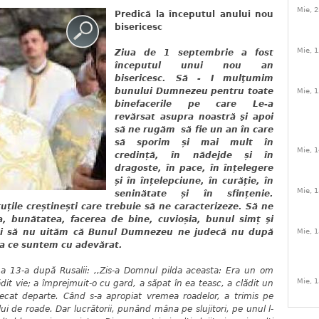
Mie, 2
Predică la începutul anului nou
bisericesc
Mie, 1
Ziua de 1 septembrie a fost
începutul unui nou an
bisericesc. Să - I mulţumim
bunului Dumnezeu pentru toate
Mie, 1
binefacerile pe care Le-a
revărsat asupra noastră şi apoi
să ne rugăm să fie un an în care
să sporim și mai mult în
Mie, 1
credință, în nădejde și în
dragoste, în pace, în înțelegere
și în înțelepciune, în curăție, în
Mie, 1
seninătate și în sfințenie.
uțile creștinești care trebuie să ne caracterizeze. Să ne
ea, bunătatea, facerea de bine, cuvioșia, bunul simț şi
Şi să nu uităm că Bunul Dumnezeu ne judecă nu după
Mie, 1
ea ce suntem cu adevărat.
a 13-a după Rusalii: ,,
Zis-a Domnul pilda aceasta: Era un om
Mie, 1
ădit vie; a împrejmuit-o cu gard, a săpat în ea teasc, a clădit un
 plecat departe. Când s-a apropiat vremea roadelor, a trimis pe
ea lui de roade. Dar lucrătorii, punând mâna pe slujitori, pe unul l-