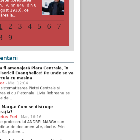
zetei „Dreptatea”
n. IV, nr. 846, din 8
gust 1930), ce
ărea la...
1
2
3
4
5
6
7
8
9
ntarii
 fi amenajată Piața Centrală, în
isericii Evanghelice! Pe unde se va
rcula cu mașina
tor
-
Mie, 12:04
sistematizarea Pieţei Centrale şi
rea ei cu Pietonalul Liviu Rebreanu se
e de...
i Marga: Cum se distruge
rația?
ius Frei
-
Mar, 16:16
ele profesorului ANDREI MARGA sunt
dinar de documentate, docte. Prin
 Sa putem...