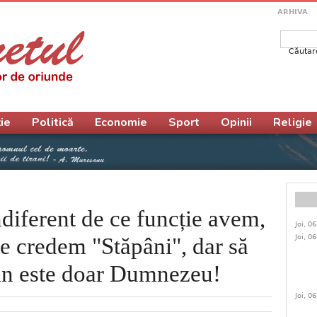
ARHIVA
Căutar
Form
ie
Politică
Economie
Sport
Opinii
Religie
ndiferent de ce funcție avem,
Joi, 0
Joi, 0
ne credem "Stăpâni", dar să
ân este doar Dumnezeu!
Joi, 0