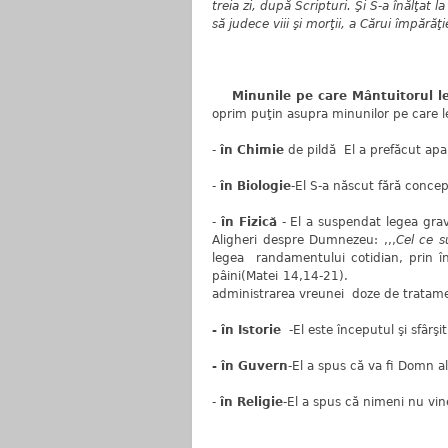
treia zi, după Scripturi. Şi S-a înălţat l
să judece viii şi morţii, a Cărui împărăţ
Minunile pe care Mântuitorul le
oprim puţin asupra minunilor pe care le-
-
în Chimie
de pildă El a prefăcut apa 
-
în Biologie
-El S-a născut fără conc
-
în Fizică
- El a suspendat legea gravi
Aligheri despre Dumnezeu: ,,,
Cel ce 
legea randamentului cotidian, prin î
pâini(Matei 14,1
administrarea vreunei doze de tratam
- în Istorie
-El este începutul şi sfârşi
- în Guvern
-El a spus că va fi Domn al
-
în Religie
-El a spus că nimeni nu vine