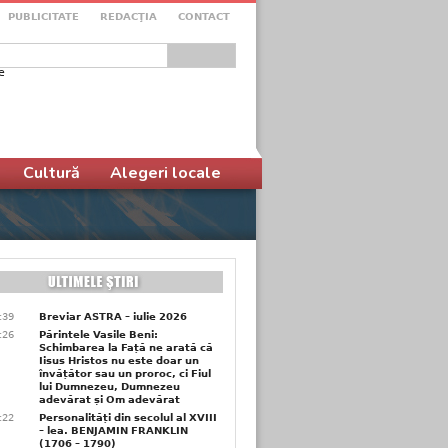
PUBLICITATE
REDACŢIA
CONTACT
e
ular de căutare
Cultură
Alegeri locale
6:39
Breviar ASTRA – iulie 2026
6:26
Părintele Vasile Beni:
Schimbarea la Față ne arată că
Iisus Hristos nu este doar un
învățător sau un proroc, ci Fiul
lui Dumnezeu, Dumnezeu
adevărat și Om adevărat
6:22
Personalități din secolul al XVIII
– lea. BENJAMIN FRANKLIN
(1706 – 1790)