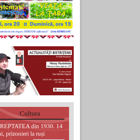
Cultura
REPTATEA din 1930. 14
i, prizonieri la ruși