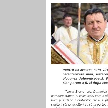
Pentru că acestea sunt virt
caracterizeze mila, iertar
eleganța duhovnicească. 
cine părem a fi, ci după ce
Textul Evangheliei Duminicii 
oarecare stăpân al casei sale, care a s
turn și a dat-o lucrătorilor, iar el a
slujitorii săi la lucrători ca să ia part