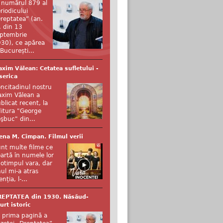
 numărul 879 al
riodicului
reptatea” (an.
, din 13
ptembrie
30), ce apărea
 București...
xim Vălean: Cetatea sufletului -
serica
ncitadinul nostru
xim Vălean a
blicat recent, la
itura "George
şbuc" din...
ena M. Cîmpan. Filmul verii
nt multe filme ce
artă în numele lor
otimpul vara, dar
ul mi-a atras
enția, l-...
REPTATEA din 1930. Năsăud-
urt istoric
 prima pagină a