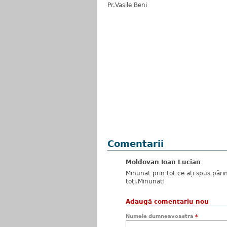
Pr.Vasile Beni
Comentarii
Moldovan Ioan Lucian
Minunat prin tot ce ați spus păr
toți.Minunat!
Adaugă comentariu nou
Numele dumneavoastră
*