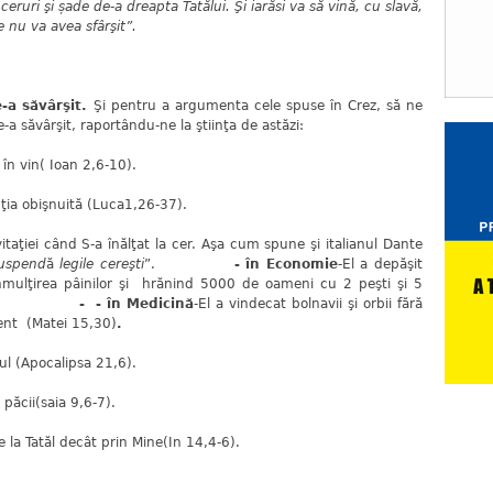
a ceruri şi șade de-a dreapta Tatălui. Şi iarăsi va să vină, cu slavă,
ie nu va avea sfârşit”.
-a săvârşit.
Şi pentru a argumenta cele spuse în Crez, să ne
a săvârşit, raportându-ne la ştiinţa de astăzi:
în vin( Ioan 2,6-10).
epţia obişnuită (Luca1,26-37).
taţiei când S-a înălţat la cer. Aşa cum spune şi italianul Dante
suspend
ă
legile cereşti
”.
- în Economie
-El a depăşit
nmulţirea pâinilor şi hrănind 5000 de oameni cu 2 peşti şi 5
4-21).
- - în Medicină
-El a vindecat bolnavii şi orbii fără
ent (Matei 15,30)
.
tul (Apocalipsa 21,6).
 păcii(saia 9,6-7).
 la Tatăl decât prin Mine(In 14,4-6).