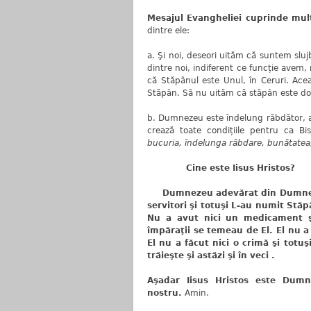
Mesajul Evangheliei cuprinde mult
dintre ele:
a. Şi noi, deseori uităm că suntem slu
dintre noi, indiferent ce funcție avem,
că Stăpânul este Unul, în Ceruri. Acea
Stăpân. Să nu uităm că stăpân este 
b. Dumnezeu este îndelung răbdător, 
crează toate condițiile pentru ca Bise
bucuria, îndelunga răbdare, bunătatea, 
Cine este Iisus Hristos?
Dumnezeu adevărat din Dumnezeu 
servitori şi totuşi L-au numit Stăp
Nu a avut nici un medicament şi
împăraţii se temeau de El. El nu a 
El nu a făcut nici o crimă şi totuş
trăieşte şi astăzi şi în veci .
Aşadar Iisus Hristos este Dum
nostru.
Amin.