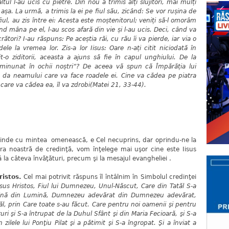
tul l-au ucis cu pietre. Din nou a trimis alți slujitori, mai mulți
 așa. La urmă, a trimis la ei pe fiul său, zicând: Se vor rușina de
fiul, au zis între ei: Acesta este moștenitorul; veniți să-l omorâm
nd mâna pe el, l-au scos afară din vie și l-au ucis. Deci, când va
rători? I-au răspuns: Pe aceștia răi, cu rău îi va pierde, iar via o
ele la vremea lor. Zis-a lor Iisus: Oare n-ați citit niciodată în
t-o ziditorii, aceasta a ajuns să fie în capul unghiului. De la
minunat în ochii noștri“? De aceea vă spun că Împărăția lui
 da neamului care va face roadele ei. Cine va cădea pe piatra
 care va cădea ea, îl va zdrobi(Matei 21, 33-44).
u mintea omenească, e Cel necuprins, dar oprindu-ne la
ătura noastră de credinţă, vom înţelege mai uşor cine este Iisus
 la câteva învăţături, precum şi la mesajul evangheliei .
ristos.
Cel mai potrivit răspuns îl întâlnim în Simbolul credinţei
isus Hristos, Fiul lui Dumnezeu, Unul-Născut, Care din Tatăl S-a
umină din Lumină, Dumnezeu adevărat din Dumnezeu adevărat,
tăl, prin Care toate s-au făcut. Care pentru noi oamenii şi pentru
ri şi S-a întrupat de la Duhul Sfânt şi din Maria Fecioară, şi S-a
zilele lui Ponţiu Pilat şi a pătimit şi S-a îngropat. Şi a înviat a