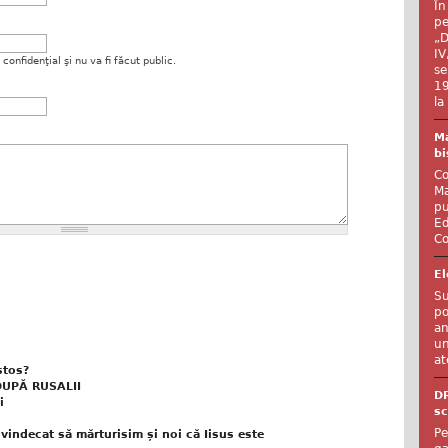
În
pe
„D
IV
onfidenţial şi nu va fi făcut public.
se
19
la
Ma
bi
Co
Ma
pu
Ed
Co
El
Su
po
an
un
at
stos?
DUPĂ RUSALII
D
i
sc
Pe
 vindecat să mărturisim și noi că Iisus este