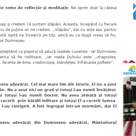
e teme de reflecţie şi meditaţie
. Ne oprim doar la câteva
jbaşi şi credem că suntem stăpâni. Aceasta, începând cu fiecare
 nu de puține ori ne credem, ,,Stăpâni”, dar nu este așa, pentru
stă ispită ne încearcă pe toți, adică eu ca slugă vreau să fiu,
doar Dumnezeu.
așteptând ca poporul să aducă roadele cuvenite - iar Dumnezeu
rica să fie roditoare, ,,
iar roada Duhului este: ,,dragostea,
facerea de bine, credincioșia, blândețea, înfrânarea poftelor
”.
adevărat. Cel mai mare Om din istorie, El nu a avut
ân. Nu a avut nici un grad şi totuşi l-au numit Învăţător.
 totuşi l-au numit Doctor. Nu avea armată şi totuşi
cucerit prin bătălii militare şi totuşi El a cucerit lumea.
i l-au răstignit. A fost îngropat într-un mormânt, dar El
nezeu adevărat din Dumnezeu adevărat, Mântuitorul