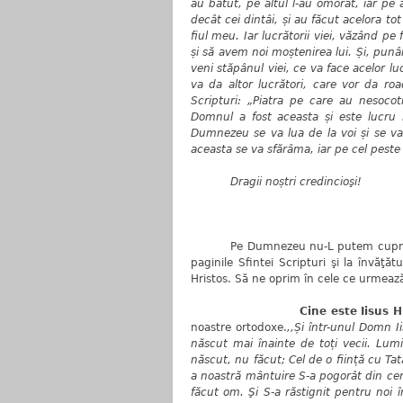
au bătut, pe altul l-au omorât, iar pe al
decât cei dintâi, și au făcut acelora tot
fiul meu. Iar lucrătorii viei, văzând pe 
și să avem noi moștenirea lui. Și, punâ
veni stăpânul viei, ce va face acelor luc
va da altor lucrători, care vor da road
Scripturi: „Piatra pe care au nesocoti
Domnul a fost aceasta și este lucru 
Dumnezeu se va lua de la voi și se va
aceasta se va sfărâma, iar pe cel peste
Dragii noștri credincioşi!
Pe Dumnezeu nu-L putem cuprinde c
paginile Sfintei Scripturi şi la învăţ
Hristos. Să ne oprim în cele ce urmează
Cine este Iisus H
noastre ortodoxe.
,,Și într-unul Domn I
născut mai înainte de toți vecii. L
născut, nu făcut; Cel de o ființă cu Ta
a noastră mântuire S-a pogorât din ceru
făcut om. Şi S-a răstignit pentru noi în 