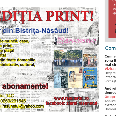
ga
(a
au
ap
Come
Cum va
zona B
mai ci
Vizita
Despre 
integra
vorbeşt
Andre
democ
Onopre
Analiz
extraor
Domnia