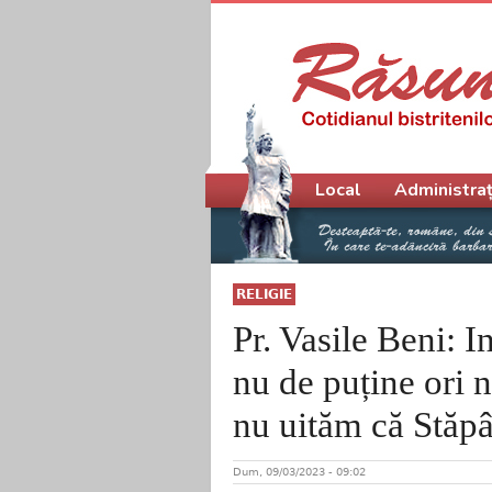
Meniu principal
Local
Administraț
RELIGIE
Pr. Vasile Beni: I
nu de puține ori 
nu uităm că Stăp
Dum, 09/03/2023 - 09:02