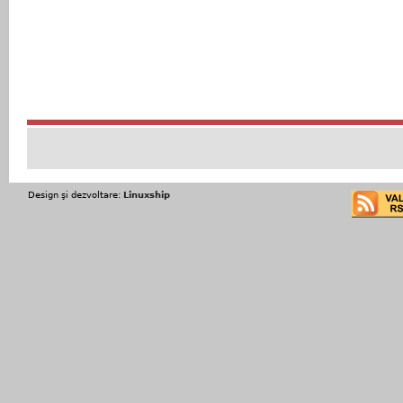
Design şi dezvoltare:
Linuxship