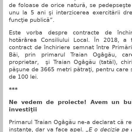
de foloase de orice natură, se pedepseşte
unu la 5 ani şi interzicerea exercitării d
funcţie publică”.
Este vorba despre contracte de închir
hotărârea Consiliului Local. În 2018, a 
contract d
e
închiriere semnat între Primăr
Băi, prin primarul Traian Ogâgău, car
proprietar, şi Traian Ogâgău (tatăl), chi
păşune de 3665 metri pătraţi, pentru care
de 100 lei.
***
Ne vedem de proiecte! Avem un bug
investiţii
Primarul Traian Ogâgău ne-a declarat că re
instanţe, dar va face apel.
„E o decizie pe 