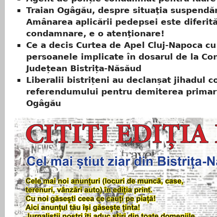
Traian Ogâgău, despre situaţia suspendăr
Amânarea aplicării pedepsei este diferit
condamnare, e o atenţionare!
Ce a decis Curtea de Apel Cluj-Napoca cu 
persoanele implicate în dosarul de la Con
Județean Bistrița-Năsăud
Liberalii bistrițeni au declanșat jihadul c
referendumului pentru demiterea primaru
Ogâgău