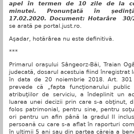
apel în termen de 10 zile de la c
minutei. Pronunţată în şedinţ
17.02.2020. Document: Hotarâre 30
se arată pe portal.just.ro.
Aşadar, hotărârea nu este definitivă.
***
Primarul oraşului Sângeorz-Băi, Traian Ogâ
judecată, dosarul acestuia fiind înregistrat
în data de 20 noiembrie 2018. Art. 301
prevede că „fapta funcţionarului public 
atribuţiilor de serviciu, a îndeplinit un a
luarea unei decizii prin care s-a obţinut, d
folos patrimonial, pentru sine, pentru soţ
ori pentru un afin până la gradul II inclu
persoană cu care s-a aflat în raporturi co
în ultimii 5 ani sau din partea căreia a bene