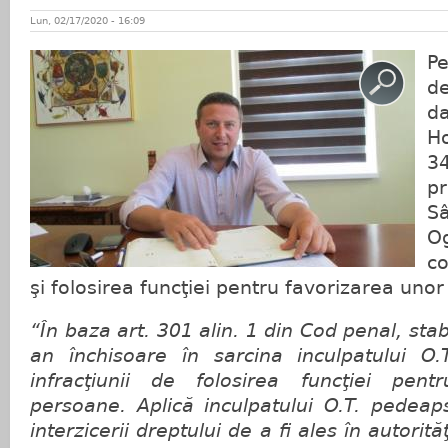
Lun, 02/17/2020 - 16:09
Pe
d
d
H
3
p
S
O
co
şi folosirea funcţiei pentru favorizarea uno
“În baza art. 301 alin. 1 din Cod penal, st
an închisoare în sarcina inculpatului O.
infracţiunii de folosirea funcţiei pent
persoane. Aplică inculpatului O.T. pede
interzicerii dreptului de a fi ales în autorită