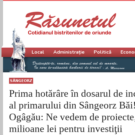
Meniu principal
Local
Administrație
Politică
Econo
SÂNGEORZ
Prima hotărâre în dosarul de in
al primarului din Sângeorz Băi
Ogâgău: Ne vedem de proiecte
milioane lei pentru investiţii