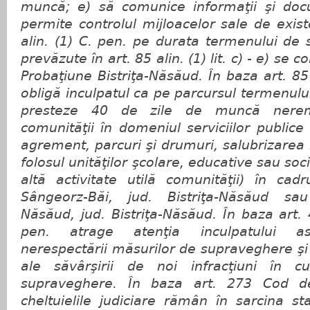
muncă; e) să comunice informaţii şi do
permite controlul mijloacelor sale de exist
alin. (1) C. pen. pe durata termenului de
prevăzute în art. 85 alin. (1) lit. c) - e) se 
Probaţiune Bistriţa-Năsăud. În baza art. 85 a
obligă inculpatul ca pe parcursul termenul
presteze 40 de zile de muncă neremu
comunităţii în domeniul serviciilor publice 
agrement, parcuri şi drumuri, salubrizarea loc
folosul unităţilor şcolare, educative sau soc
altă activitate utilă comunităţii) în cadr
Sângeorz-Băi, jud. Bistriţa-Năsăud sau
Năsăud, jud. Bistriţa-Năsăud. În baza art. 
pen. atrage atenţia inculpatului as
nerespectării măsurilor de supraveghere şi 
ale săvârşirii de noi infracţiuni în c
supraveghere. În baza art. 273 Cod d
cheltuielile judiciare rămân în sarcina st