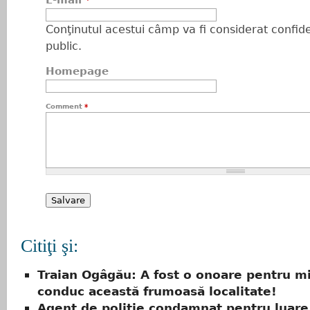
E-mail
*
Conţinutul acestui câmp va fi considerat confiden
public.
Homepage
Comment
*
Citiţi şi:
Traian Ogâgău: A fost o onoare pentru m
conduc această frumoasă localitate!
Agent de poliție condamnat pentru luare