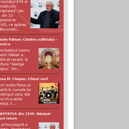
 numărul 879 al
riodicului
reptatea” (an.
, din 13
ptembrie
30), ce apărea
 București...
xim Vălean: Cetatea sufletului -
serica
ncitadinul nostru
xim Vălean a
blicat recent, la
itura "George
şbuc" din...
ena M. Cîmpan. Filmul verii
nt multe filme ce
artă în numele lor
otimpul vara, dar
ul mi-a atras
enția, l-...
REPTATEA din 1930. Năsăud-
urt istoric
 prima pagină a