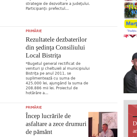
strategie de dezvoltare a judeţului.
Participanţi: prefectul...
PRIMĂRIE
Rezultatele dezbaterilor
din şedinţa Consiliului
Local Bistriţa
*Bugetul general rectificat de
venituri şi cheltuieli al municipiului
Bistriţa pe anul 2011, se
suplimentează cu suma de
425.000 lei, ajungând la suma de
208.886 mii lei. Proiectul de
hotărâre a...
PRIMĂRIE
Încep lucrările de
asfaltare a zece drumuri
D
an
de pământ