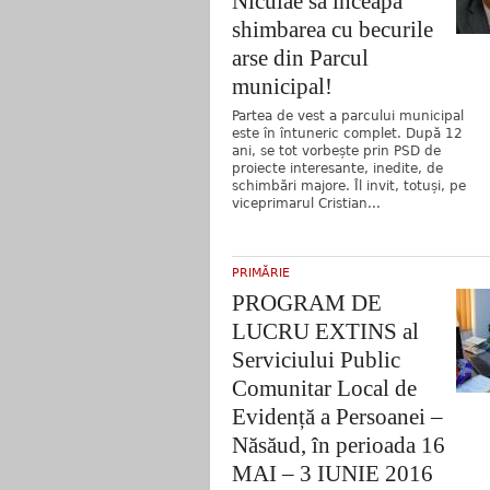
Niculae să înceapă
shimbarea cu becurile
arse din Parcul
municipal!
Partea de vest a parcului municipal
este în întuneric complet. După 12
ani, se tot vorbește prin PSD de
proiecte interesante, inedite, de
schimbări majore. Îl invit, totuși, pe
viceprimarul Cristian...
PRIMĂRIE
PROGRAM DE
LUCRU EXTINS al
Serviciului Public
Comunitar Local de
Evidență a Persoanei –
Năsăud, în perioada 16
MAI – 3 IUNIE 2016