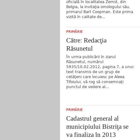
oficială în localitatea Zemst, din
Belgia, la invitaţia omologului său,
primarul Bart Coopman. Este prima
vizită în calitate de...
PRIMĂRIE
Către: Redacţia
Răsunetul
În urma publicării în ziarul
Răsunetul, numărul
5935/10.02.2012, pagina 7, a unui
text transmis de un grup de
cetăţeni care locuiesc pe Aleea
Tifoiului, vă rog să consemnaţi
punctul de vedere al...
PRIMĂRIE
Cadastrul general al
municipiului Bistriţa se
va finaliza în 2013