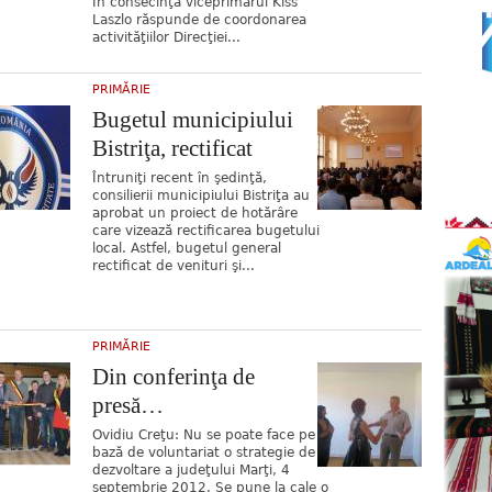
În consecinţă viceprimarul Kiss
Laszlo răspunde de coordonarea
activităţiilor Direcţiei...
PRIMĂRIE
Bugetul municipiului
Bistriţa, rectificat
Întruniţi recent în şedinţă,
consilierii municipiului Bistriţa au
aprobat un proiect de hotărâre
care vizează rectificarea bugetului
local. Astfel, bugetul general
rectificat de venituri şi...
PRIMĂRIE
Din conferinţa de
presă…
Ovidiu Creţu: Nu se poate face pe
bază de voluntariat o strategie de
dezvoltare a judeţului Marţi, 4
septembrie 2012. Se pune la cale o