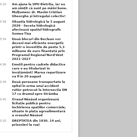
3:10
Am ajuns la UPU Bistrița, iar eu
am simțit că sunt pe mâini bune.
Mulţumesc dr. Maxim Cristian
Gheorghe şi întregului colectiv!
5:58
Situația hidrologică la 5 august
2026 - Seceta hidrologică
afectează spațiul hidrografic
Someș-Tisa
5:34
Două blocuri din Beclean vor
deveni mai eficiente energetic
printr-o investiție de peste 5,3
milioane de euro finanțată prin
Programul Regional Nord-Vest
2021–2027
4:36
Emoții pentru cadrele didactice
care s-au titularizat în
învățământ! Marea repartizare
va fi în 20 august
3:49
Două persoane transportate la
spital în urma unui accident
rutier petrecut la intersecția DN
17 cu drumul spre Strâmba
3:40
Orașul Năsăud organizează
licitație publică pentru
închirierea spațiilor comerciale,
situate în piața agroalimentară
a orașului Năsăud
3:26
DREPTATEA din 1930. 14 ani,
prizonieri la ruși