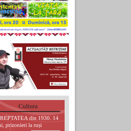
Cultura
REPTATEA din 1930. 14
i, prizonieri la ruși