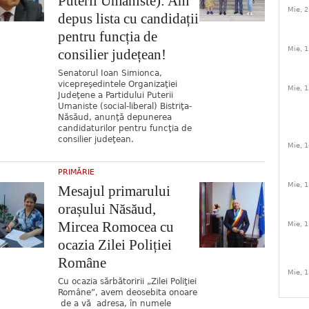
Puterii Umaniste): Am
Mie, 2
depus lista cu candidații
pentru funcția de
Mie, 1
consilier județean!
Senatorul Ioan Simionca,
vicepreşedintele Organizaţiei
Mie, 1
Judeţene a Partidului Puterii
Umaniste (social-liberal) Bistriţa-
Năsăud, anunţă depunerea
candidaturilor pentru funcţia de
consilier judeţean.
Mie, 1
PRIMĂRIE
Mie, 1
Mesajul primarului
orașului Năsăud,
Mircea Romocea cu
Mie, 1
ocazia Zilei Poliției
Române
Mie, 1
Cu ocazia sărbătoririi „Zilei Poliţiei
Române”, avem deosebita onoare
de a vă adresa, în numele