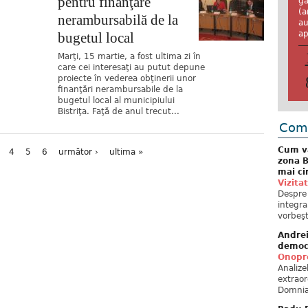
pentru finanţare
ga
(a
nerambursabilă de la
au
ap
bugetul local
Marţi, 15 martie, a fost ultima zi în
care cei interesaţi au putut depune
proiecte în vederea obţinerii unor
finanţări nerambursabile de la
bugetul local al municipiului
Bistriţa. Faţă de anul trecut...
Come
Cum va
4
5
6
următor ›
ultima »
zona B
mai ci
Vizita
Despre 
integra
vorbeşt
Andre
democ
Onopre
Analiz
extraor
Domnia