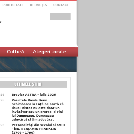
PUBLICITATE
REDACŢIA
CONTACT
e
ular de căutare
Cultură
Alegeri locale
6:39
Breviar ASTRA – iulie 2026
6:26
Părintele Vasile Beni:
Schimbarea la Față ne arată că
Iisus Hristos nu este doar un
învățător sau un proroc, ci Fiul
lui Dumnezeu, Dumnezeu
adevărat și Om adevărat
6:22
Personalități din secolul al XVIII
– lea. BENJAMIN FRANKLIN
(1706 – 1790)