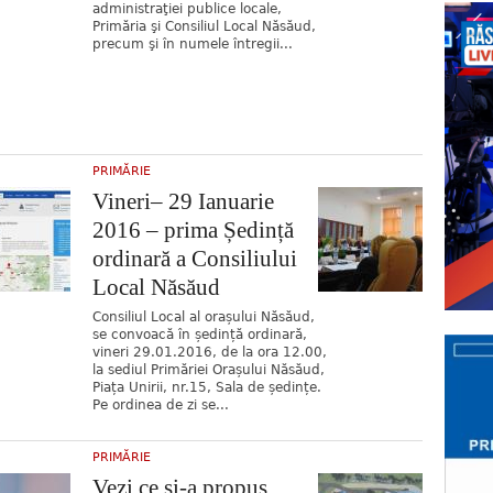
administraţiei publice locale,
Primăria şi Consiliul Local Năsăud,
precum şi în numele întregii...
PRIMĂRIE
Vineri– 29 Ianuarie
2016 – prima Ședință
ordinară a Consiliului
Local Năsăud
Consiliul Local al orașului Năsăud,
se convoacă în ședință ordinară,
vineri 29.01.2016, de la ora 12.00,
la sediul Primăriei Orașului Năsăud,
Piața Unirii, nr.15, Sala de ședințe.
Pe ordinea de zi se...
PRIMĂRIE
Vezi ce și-a propus