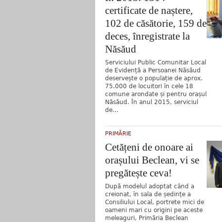
certificate de naștere,
102 de căsătorie, 159 de
deces, înregistrate la
Năsăud
Serviciului Public Comunitar Local
de Evidență a Persoanei Năsăud
deservește o populație de aprox.
75.000 de locuitori în cele 18
comune arondate și pentru orașul
Năsăud. În anul 2015, serviciul
de...
PRIMĂRIE
Cetățeni de onoare ai
orașului Beclean, vi se
pregătește ceva!
După modelul adoptat când a
creionat, în sala de ședințe a
Consiliului Local, portrete mici de
oameni mari cu origini pe aceste
meleaguri, Primăria Beclean