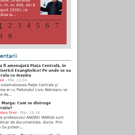
zetei „Dreptatea”
n. IV, nr. 846, din 8
gust 1930), ce
ărea la...
1
2
3
4
5
6
7
8
9
ntarii
 fi amenajată Piața Centrală, în
isericii Evanghelice! Pe unde se va
rcula cu mașina
tor
-
Mie, 12:04
sistematizarea Pieţei Centrale şi
rea ei cu Pietonalul Liviu Rebreanu se
e de...
i Marga: Cum se distruge
rația?
ius Frei
-
Mar, 16:16
ele profesorului ANDREI MARGA sunt
dinar de documentate, docte. Prin
 Sa putem...