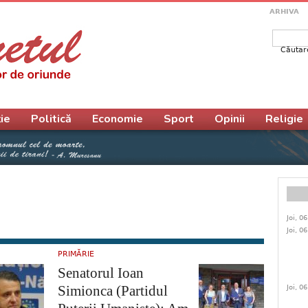
ARHIVA
Căutar
Form
ie
Politică
Economie
Sport
Opinii
Religie
Joi, 0
Joi, 0
PRIMĂRIE
Senatorul Ioan
Simionca (Partidul
Joi, 0