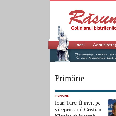
Meniu principal
Local
Administraț
Primărie
PRIMĂRIE
Ioan Turc: Îl invit pe
viceprimarul Cristian