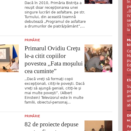
În
Dacă în 2010, Primăria Bistriţa a
pe
reuşit doar recepţionarea unei
„D
singure lucrări de asfaltare, pe str.
IV
Turnului, din această toamnă
se
debutează „Programul de asfaltare
19
a drumurilor de piatră/pământ”,...
la
PRIMĂRIE
Ma
bi
Primarul Ovidiu Creţu
Co
le-a citit copiilor
Ma
pu
povestea ,,Fata moşului
Ed
cea cuminte”
Co
,,Dacă vreţi să formaţi copii
El
excepţionali, citiţi-le poveşti. Dacă
Su
vreţi să ajungă geniali, citiţi-le şi
po
mai multe poveşti”. (Albert
an
Einstein) Televizorul este în multe
un
familii, obiectul-personaj...
at
D
PRIMĂRIE
sc
82 de proiecte depuse
Pe