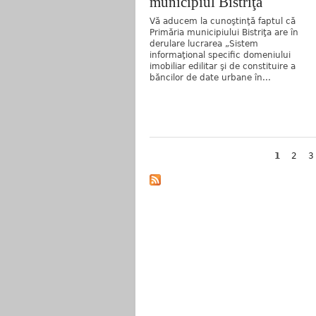
municipiul Bistriţa
Vă aducem la cunoştinţă faptul că
Primăria municipiului Bistriţa are în
derulare lucrarea „Sistem
informaţional specific domeniului
imobiliar edilitar şi de constituire a
băncilor de date urbane în...
Pagini
1
2
3