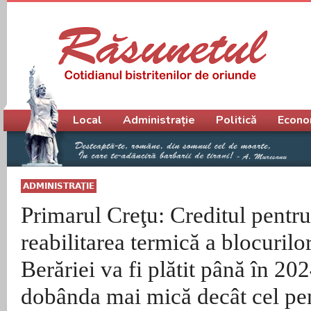
Meniu principal
Local
Administrație
Politică
Econo
ADMINISTRAŢIE
Primarul Creţu: Creditul pentru
reabilitarea termică a blocurilo
Berăriei va fi plătit până în 20
dobânda mai mică decât cel pen