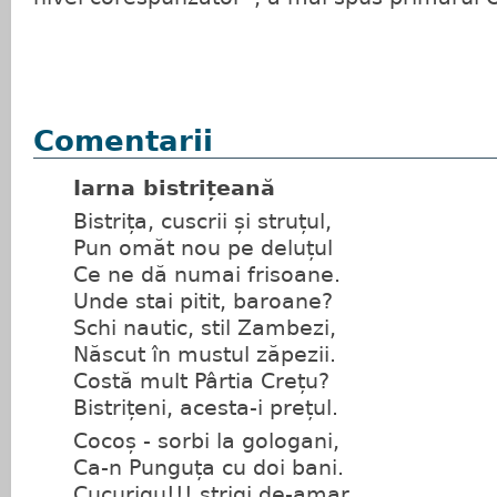
Comentarii
Iarna bistrițeană
Bistrița, cuscrii și struțul,
Pun omăt nou pe deluțul
Ce ne dă numai frisoane.
Unde stai pitit, baroane?
Schi nautic, stil Zambezi,
Născut în mustul zăpezii.
Costă mult Pârtia Crețu?
Bistrițeni, acesta-i prețul.
Cocoș - sorbi la gologani,
Ca-n Punguța cu doi bani.
Cucurigu!!! strigi de-amar,