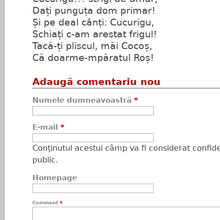
Dați punguța dom primar!
Și pe deal cânți: Cucurigu,
Schiați c-am arestat frigul!
Tacă-ți pliscul, măi Cocoș,
Că doarme-mpăratul Roș!
Adaugă comentariu nou
Numele dumneavoastră
*
E-mail
*
Conţinutul acestui câmp va fi considerat confiden
public.
Homepage
Comment
*