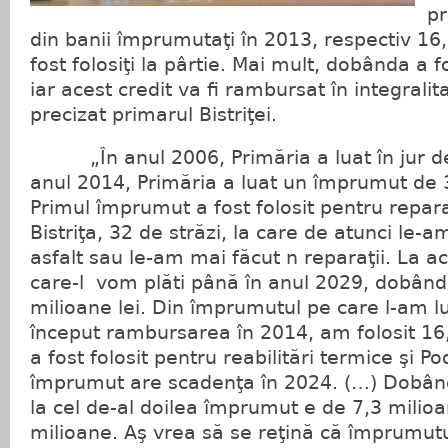
pr
din banii împrumutaţi în 2013, respectiv 16,
fost folosiţi la pârtie. Mai mult, dobânda a 
iar acest credit va fi rambursat în integralit
precizat primarul Bistriţei.
„În anul 2006, Primăria a luat în jur de 
anul 2014, Primăria a luat un împrumut de 3
Primul împrumut a fost folosit pentru reparaţ
Bistriţa, 32 de străzi, la care de atunci le-
asfalt sau le-am mai făcut n reparaţii. La 
care-l vom plăti până în anul 2029, dobând
milioane lei. Din împrumutul pe care l-am l
început rambursarea în 2014, am folosit 16,9
a fost folosit pentru reabilitări termice şi Po
împrumut are scadenţa în 2024. (…) Dobân
la cel de-al doilea împrumut e de 7,3 milioa
milioane. Aş vrea să se reţină că împrumutu