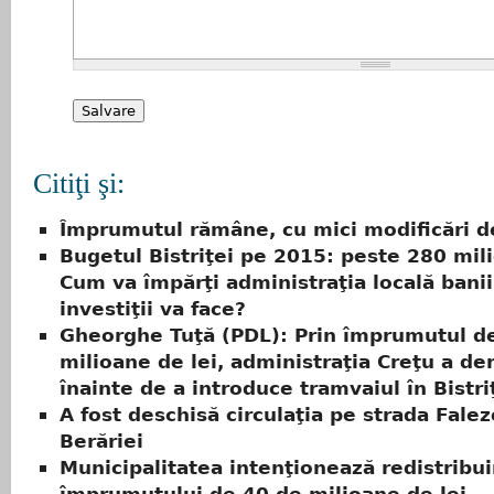
Citiţi şi:
Împrumutul rămâne, cu mici modificări d
Bugetul Bistriţei pe 2015: peste 280 mili
Cum va împărţi administraţia locală banii
investiţii va face?
Gheorghe Tuţă (PDL): Prin împrumutul d
milioane de lei, administraţia Creţu a der
înainte de a introduce tramvaiul în Bistri
A fost deschisă circulaţia pe strada Falez
Berăriei
Municipalitatea intenţionează redistribu