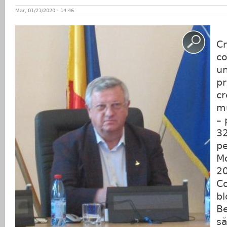
Mar, 01/21/2020 - 14:46
P
Cr
co
un
pr
cr
mu
– 
32
pe
Mo
20
Co
bl
Be
să