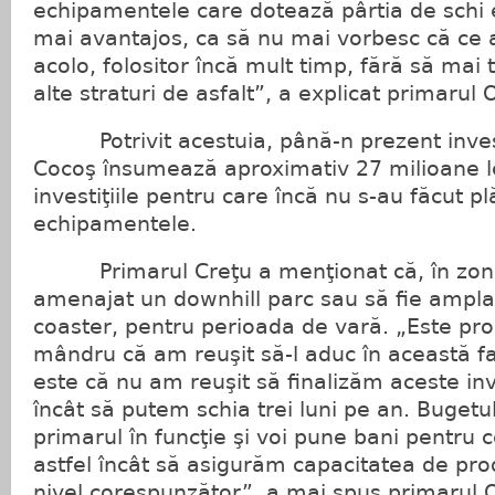
echipamentele care dotează pârtia de schi 
mai avantajos, ca să nu mai vorbesc că ce
acolo, folositor încă mult timp, fără să ma
alte straturi de asfalt”, a explicat primarul 
Potrivit acestuia, până-n prezent investi
Cocoş însumează aproximativ 27 milioane lei
investiţiile pentru care încă nu s-au făcut plă
echipamentele.
Primarul Creţu a menţionat că, în zonă,
amenajat un downhill parc sau să fie ampla
coaster, pentru perioada de vară. „Este pro
mândru că am reuşit să-l aduc în această f
este că nu am reuşit să finalizăm aceste inve
încât să putem schia trei luni pe an. Bugetu
primarul în funcţie şi voi pune bani pentru 
astfel încât să asigurăm capacitatea de pro
nivel corespunzător”, a mai spus primarul O