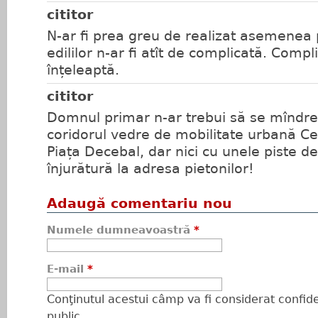
cititor
N-ar fi prea greu de realizat asemenea
edililor n-ar fi atît de complicată. Compl
înțeleaptă.
cititor
Domnul primar n-ar trebui să se mîndr
coridorul vedre de mobilitate urbană Cen
Piața Decebal, dar nici cu unele piste de 
înjurătură la adresa pietonilor!
Adaugă comentariu nou
Numele dumneavoastră
*
E-mail
*
Conţinutul acestui câmp va fi considerat confiden
public.