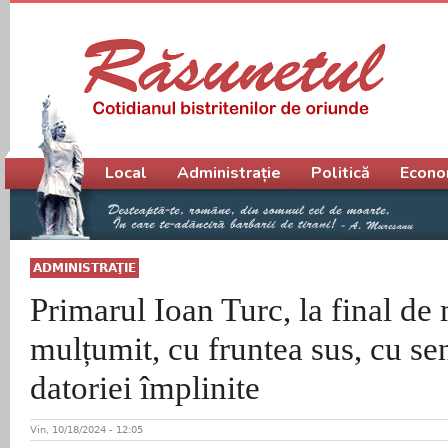
Meniu principal
Local
Administrație
Politică
Econo
ADMINISTRAŢIE
Primarul Ioan Turc, la final de
mulțumit, cu fruntea sus, cu se
datoriei împlinite
Vin, 10/18/2024 - 12:05