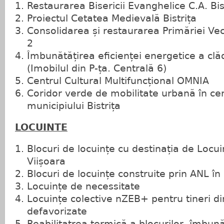
Restaurarea Bisericii Evanghelice C.A. Bis
Proiectul Cetatea Medievală Bistrița
Consolidarea și restaurarea Primăriei Vec
2
Îmbunătățirea eficienței energetice a clăd
(Imobilul din P-ța. Centrală 6)
Centrul Cultural Multifuncțional OMNIA
Coridor verde de mobilitate urbană în cent
municipiului Bistrița
LOCUINTE
Blocuri de locuințe cu destinația de Locui
Viișoara
Blocuri de locuințe construite prin ANL în
Locuințe de necessitate
Locuințe colective nZEB+ pentru tineri di
defavorizate
Reabilitatrea termică a blocurilor, îmbună