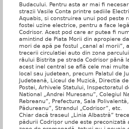
Budacului. Pentru asta ar mai fi necesa
strazii Vasile Conta printre sediile Electr
Aquabis, si construirea unui pod peste râu
fostei uzine electrice, pentru a face leg
Codrisor. Acest pod care ar putea fi num
amintind de Piata Morii din apropiere da
mori de apă pe fostul „canal al morii”, a
trecerii circulatiei auto din zona parculu
râului Bistrita pe strada Codrisor până l
acest inel central se află cele mai multe 
local sau judetean, precum Palatul de Jus
Judeteană, Liceul de Muzică, Directia de 
Postei, Arhivele Statului, Inspectoratul de
National „Andrei Muresanu”, Colegiul Na
Rebreanu”, Prefectura, Sala Polivalentă,
Pădureanu”, Strandul „Codrisor”, etc.
Chiar dacă traseul „Linia Albastră” trec
pădurii Codrișor unde este preconizată
zone de promenadă, totusi nu-i nevoie