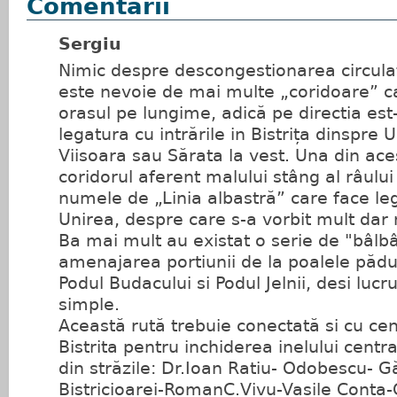
Comentarii
Sergiu
Nimic despre descongestionarea circulat
este nevoie de mai multe „coridoare” c
orasul pe lungime, adică pe directia est-
legatura cu intrările in Bistrița dinspre U
Viisoara sau Sărata la vest. Una din ace
coridorul aferent malului stâng al râului
numele de „Linia albastră” care face leg
Unirea, despre care s-a vorbit mult dar 
Ba mai mult au existat o serie de "bâlbâ
amenajarea portiunii de la poalele pădur
Podul Budacului si Podul Jelnii, desi lucr
simple.
Această rută trebuie conectată si cu cent
Bistrita pentru inchiderea inelului centra
din străzile: Dr.Ioan Ratiu- Odobescu- Găr
Bistricioarei-RomanC.Vivu-Vasile Conta-