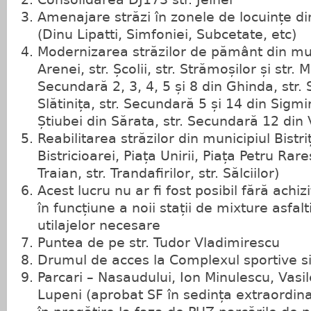
Amenajare străzi în zonele de locuințe din
(Dinu Lipatti, Simfoniei, Subcetate, etc)
Modernizarea străzilor de pământ din munic
Arenei, str. Școlii, str. Strămoșilor și str. M
Secundară 2, 3, 4, 5 și 8 din Ghinda, str.
Slătinița, str. Secundară 5 și 14 din Sigmi
Știubei din Sărata, str. Secundară 12 din 
Reabilitarea străzilor din municipiul Bistrița
Bistricioarei, Piața Unirii, Piața Petru Rar
Traian, str. Trandafirilor, str. Sălciilor)
Acest lucru nu ar fi fost posibil fără achi
în funcțiune a noii stații de mixture asfalt
utilajelor necesare
Puntea de pe str. Tudor Vladimirescu
Drumul de acces la Complexul sportive s
Parcari – Nasaudului, Ion Minulescu, Vasil
Lupeni (aprobat SF în sedința extraordin