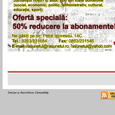
Design şi dezvoltare:
Linuxship