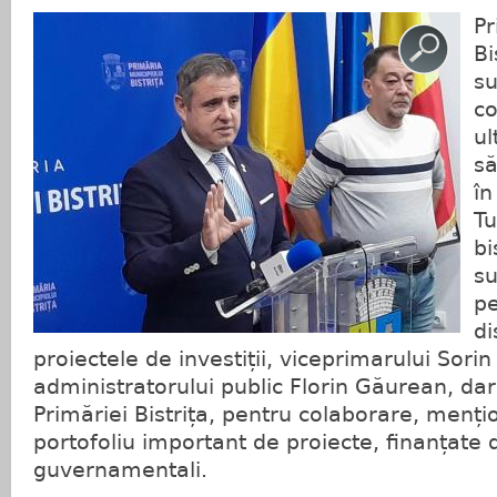
Pr
Bi
su
co
ul
să
în
Tu
bi
su
pe
di
proiectele de investiții, viceprimarului Sori
administratorului public Florin Găurean, dar 
Primăriei Bistrița, pentru colaborare, menț
portofoliu important de proiecte, finanțate 
guvernamentali.