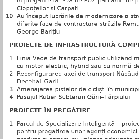
în pregătire la faza de PUZ parcările de pe
Clopoțeilor și Carpați
Au început lucrările de modernizare a stră
diferite faze de contractare străzile Remu
George Barițiu
PROIECTE DE INFRASTRUCTURĂ COMP
Linia Vede de transport public utilizând m
cu motor electric, hybrid sau cu normă d
Reconfigurarea axei de transport Năsău
Decebal–Gării
Amenajarea pistelor de cicliști în municipi
Pasajul Rutier Subteran Gării–Tărpiului
PROIECTE ÎN PREGĂTIRE
Parcul de Specializare Inteligentă – proie
pentru pregătirea unor agenți economici 