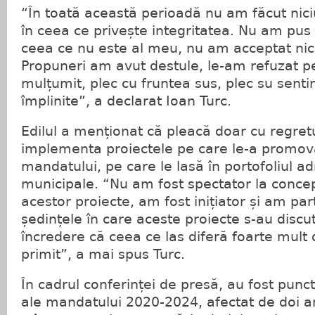
“În toată această perioadă nu am făcut nic
în ceea ce privește integritatea. Nu am pu
ceea ce nu este al meu, nu am acceptat nici
Propuneri am avut destule, le-am refuzat pe
mulțumit, plec cu fruntea sus, plec su senti
împlinite”, a declarat Ioan Turc.
Edilul a menționat că pleacă doar cu regret
implementa proiectele pe care le-a promov
mandatului, pe care le lasă în portofoliul ad
municipale. “Nu am fost spectator la conce
acestor proiecte, am fost inițiator și am part
ședințele în care aceste proiecte s-au disc
încredere că ceea ce las diferă foarte mult
primit”, a mai spus Turc.
În cadrul conferinței de presă, au fost punc
ale mandatului 2020-2024, afectat de doi a