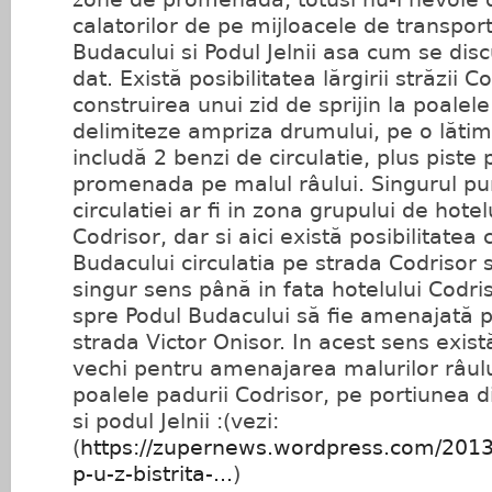
calatorilor de pe mijloacele de transpor
Budacului si Podul Jelnii asa cum se di
dat. Există posibilitatea lărgirii străzii C
construirea unui zid de sprijin la poalel
delimiteze ampriza drumului, pe o lăti
includă 2 benzi de circulatie, plus piste 
promenada pe malul râului. Singurul pu
circulatiei ar fi in zona grupului de hotel
Codrisor, dar si aici există posibilitatea
Budacului circulatia pe strada Codrisor 
singur sens până in fata hotelului Codr
spre Podul Budacului să fie amenajată p
strada Victor Onisor. In acest sens exis
vechi pentru amenajarea malurilor râului
poalele padurii Codrisor, pe portiunea d
si podul Jelnii :(vezi:
(
https://zupernews.wordpress.com/2013/0
p-u-z-bistrita-...
)