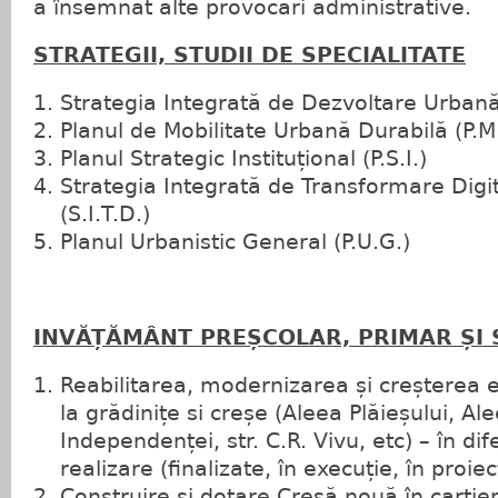
a însemnat alte provocări administrative.
STRATEGII, STUDII DE SPECIALITATE
Strategia Integrată de Dezvoltare Urbană 
Planul de Mobilitate Urbană Durabilă (P.M
Planul Strategic Instituțional (P.S.I.)
Strategia Integrată de Transformare Digit
(S.I.T.D.)
Planul Urbanistic General (P.U.G.)
INVĂȚĂMÂNT PREȘCOLAR, PRIMAR ȘI
Reabilitarea, modernizarea și creșterea e
la grădinițe si creșe (Aleea Plăieșului, A
Independenței, str. C.R. Vivu, etc) – în dif
realizare (finalizate, în execuție, în proie
Construire și dotare Creșă nouă în cartie