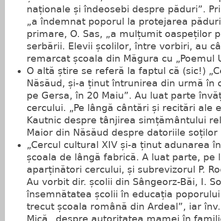
naționale și îndeosebi despre păduri”. Pr
„a îndemnat poporul la protejarea pădurilo
primare, O. Sas, „a mulțumit oaspeților 
serbării. Elevii școlilor, între vorbiri, au c
remarcat școala din Măgura cu „Poemul Un
O altă știre se referă la faptul că (sic!) „C
Năsăud, și-a ținut întrunirea din urmă î
pe Gersa, în 20 Maiu”. Au luat parte învăț
cercului. „Pe lângă cântări și recitări ale el
Kautnic despre tânjirea simțământului reli
Maior din Năsăud despre datoriile soților
„Cercul cultural XIV și-a ținut adunarea î
școala de lângă fabrică. A luat parte, pe 
aparținători cercului, și subrevizorul P.
Au vorbit dir. școlii din Sângeorz-Băi, I. 
însemnătatea școlii în educația poporului 
trecut școala română din Ardeal”, iar înv.
Mică „despre autoritatea mamei în familie”