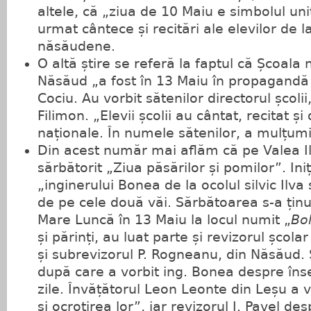
altele, că „ziua de 10 Maiu e simbolul uni
urmat cântece și recitări ale elevilor de la
năsăudene.
O altă știre se referă la faptul că Școala
Năsăud „a fost în 13 Maiu în propagandă
Cociu. Au vorbit sătenilor directorul școlii
Filimon. „Elevii școlii au cântat, recitat și
naționale. În numele sătenilor, a mulțumi
Din acest număr mai aflăm că pe Valea Ilv
sărbătorit „Ziua păsărilor și pomilor”. Ini
„inginerului Bonea de la ocolul silvic Ilva 
de pe cele două văi. Sărbătoarea s-a ținu
Mare Luncă în 13 Maiu la locul numit „
Bo
și părinți, au luat parte și revizorul școlar 
și subrevizorul P. Rogneanu, din Năsăud. 
după care a vorbit ing. Bonea despre în
zile. Învățătorul Leon Leonte din Leșu a 
și ocrotirea lor”, iar revizorul I. Pavel de