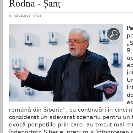
Rodna - Șanț
Joi, 05/28/2026 - 07:16
Pe
pe
„S
9,
ap
ed
in
Un
in
do
es
română din Siberia”, cu continuări în cinci 
considerat un adevărat scenariu pentru un fi
evocă peripețiile prin care au trecut mai mul
îndepărtata Siberie, precum și întoarcerea 