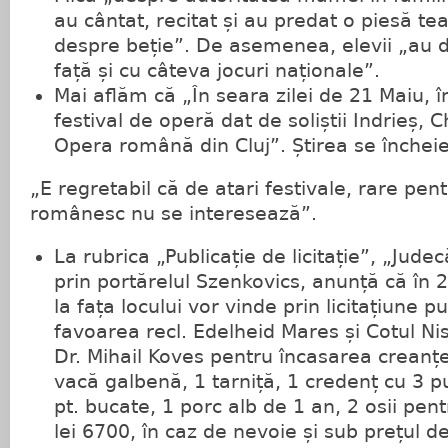
au cântat, recitat și au predat o piesă tea
despre beție”. De asemenea, elevii „au d
față și cu câteva jocuri naționale”.
Mai aflăm că „În seara zilei de 21 Maiu, 
festival de operă dat de soliștii Indrieș, 
Opera română din Cluj”. Știrea se încheie
„E regretabil că de atari festivale, rare pen
românesc nu se interesează”.
La rubrica „Publicație de licitație”, „Jude
prin portărelul Szenkovics, anunță că în 
la fața locului vor vinde prin licitațiune pu
favoarea recl. Edelheid Mares și Cotul Nist
Dr. Mihail Koves pentru încasarea creanțe
vacă galbenă, 1 tarniță, 1 credenț cu 3 p
pt. bucate, 1 porc alb de 1 an, 2 osii pent
lei 6700, în caz de nevoie și sub prețul d