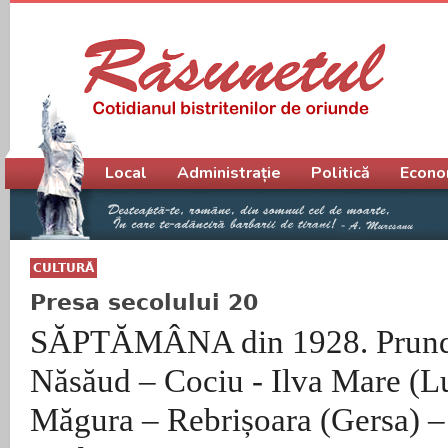
Meniu principal
Local
Administrație
Politică
Econo
CULTURĂ
Presa secolului 20
SĂPTĂMÂNA din 1928. Prundu
Năsăud – Cociu - Ilva Mare (L
Măgura – Rebrișoara (Gersa) –