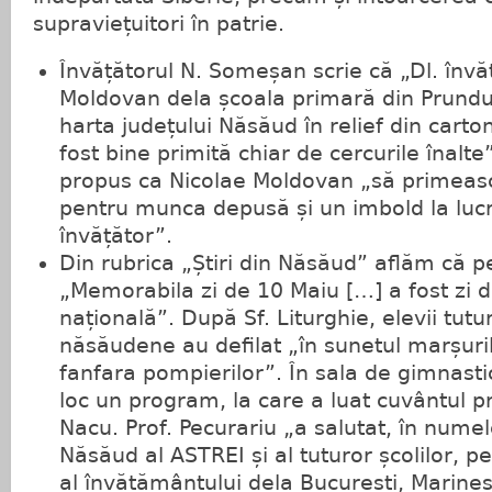
supraviețuitori în patrie.
Învățătorul N. Someșan scrie că „Dl. învă
Moldovan dela școala primară din Prundul
harta județului Năsăud în relief din carto
fost bine primită chiar de cercurile înalt
propus ca Nicolae Moldovan „să primeas
pentru munca depusă și un imbold la lucr
învățător”.
Din rubrica „Știri din Năsăud” aflăm că p
„Memorabila zi de 10 Maiu […] a fost zi 
națională”. După Sf. Liturghie, elevii tutur
năsăudene au defilat „în sunetul marșuri
fanfara pompierilor”. În sala de gimnastic
loc un program, la care a luat cuvântul pr
Nacu. Prof. Pecurariu „a salutat, în num
Năsăud al ASTREI și al tuturor școlilor, p
al învățământului dela București, Marines