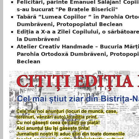
Felicitări, părinte Emanuel Sălăjan! Copiii
s-au bucurat "Pe Brațele Bisericii"
Tabără ”Lumea Copiilor ” în Parohia Ort
Dumbrăveni, Protopopiatul Beclean
Ediția a X-a a Zilei Copilului, o sărbătoar
la Dumbrăveni
Atelier Creativ Handmade – Bucuria Mărți
Parohia Ortodoxă Dumbrăveni, Protopopi
Beclean