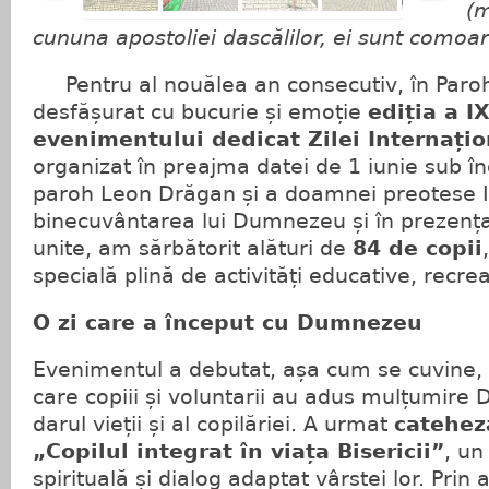
(m
cununa apostoliei dascălilor, ei sunt comoara
Pentru al nouălea an consecutiv, în Paroh
desfășurat cu bucurie și emoție
ediția a IX
evenimentului dedicat Zilei Internațio
organizat în preajma datei de 1 iunie sub î
paroh Leon Drăgan și a doamnei preotese 
binecuvântarea lui Dumnezeu și în prezența
unite, am sărbătorit alături de
84 de copii
specială plină de activități educative, recrea
O zi care a început cu Dumnezeu
Evenimentul a debutat, așa cum se cuvine,
care copiii și voluntarii au adus mulțumire
darul vieții și al copilăriei. A urmat
catehez
„Copilul integrat în viața Bisericii”
, u
spirituală și dialog adaptat vârstei lor. Prin 