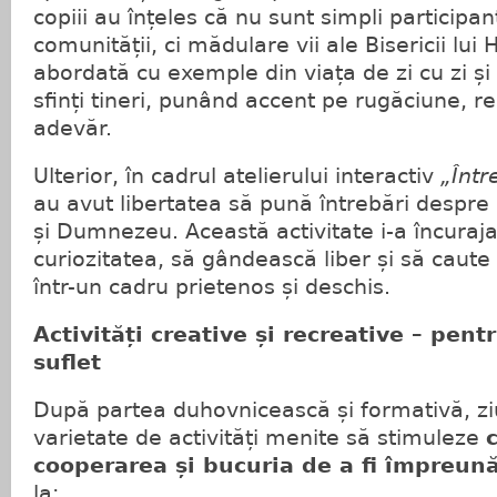
copiii au înțeles că nu sunt simpli participanț
comunității, ci mădulare vii ale Bisericii lui
abordată cu exemple din viața de zi cu zi și
sfinți tineri, punând accent pe rugăciune, re
adevăr.
Ulterior, în cadrul atelierului interactiv
„Într
au avut libertatea să pună întrebări despre 
și Dumnezeu. Această activitate i-a încuraj
curiozitatea, să gândească liber și să caute
într-un cadru prietenos și deschis.
Activități creative și recreative – pent
suflet
După partea duhovnicească și formativă, zi
varietate de activități menite să stimuleze
cooperarea și bucuria de a fi împreun
la: