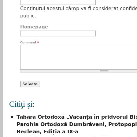
Conţinutul acestui câmp va fi considerat confiden
public.
Homepage
Comment
*
Citiţi şi:
Tabăra Ortodoxă „Vacanță în pridvorul Bis
Parohia Ortodoxă Dumbrăveni, Protopopi
Beclean, Ediția a IX-a