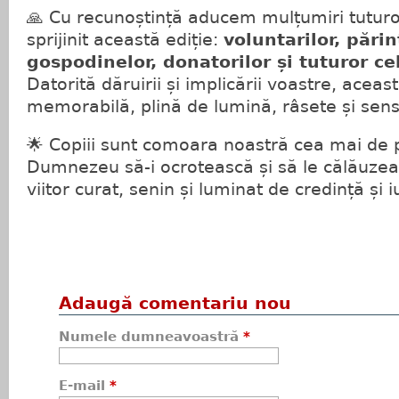
🙏 Cu recunoștință aducem mulțumiri tuturo
sprijinit această ediție:
voluntarilor, părin
gospodinelor, donatorilor și tuturor c
Datorită dăruirii și implicării voastre, aceas
memorabilă, plină de lumină, râsete și sens
🌟 Copiii sunt comoara noastră cea mai de
Dumnezeu să-i ocrotească și să le călăuzea
viitor curat, senin și luminat de credință și i
Adaugă comentariu nou
Numele dumneavoastră
*
E-mail
*