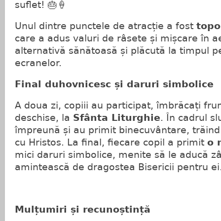
suflet! 🎂🍦
Unul dintre punctele de atracție a fost
topo
care a adus valuri de râsete și mișcare în ae
alternativă sănătoasă și plăcută la timpul pe
ecranelor.
Final duhovnicesc și daruri simbolice
A doua zi, copiii au participat, îmbrăcați fru
deschise, la
Sfânta Liturghie
. În cadrul sl
împreună și au primit binecuvântare, trăin
cu Hristos. La final, fiecare copil a primit
o 
mici daruri simbolice, menite să le aducă z
amintească de dragostea Bisericii pentru ei
Mulțumiri și recunoștință