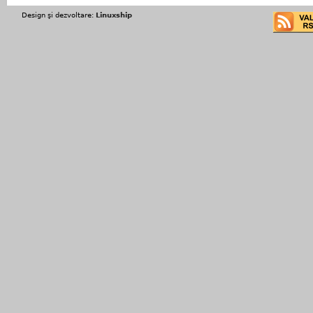
Design şi dezvoltare:
Linuxship