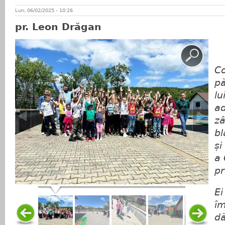
Lun, 06/02/2025 - 10:26
pr. Leon Drăgan
Co
pă
lu
ad
zâ
bl
și
a 
pr
​E
îm
dă