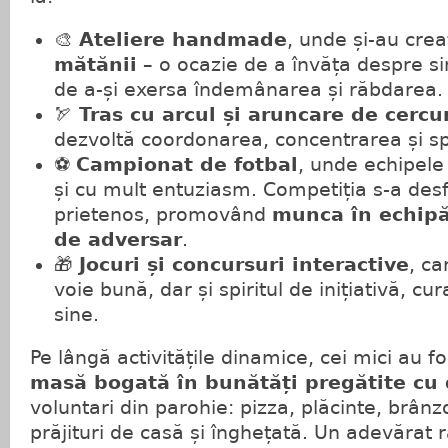
🎨
Ateliere handmade
, unde și-au crea
mătănii
– o ocazie de a învăța despre sim
de a-și exersa îndemânarea și răbdarea.
🏹
Tras cu arcul și aruncare de cercu
dezvoltă coordonarea, concentrarea și spir
⚽
Campionat de fotbal
, unde echipele
și cu mult entuziasm. Competiția s-a desfă
prietenos, promovând
munca în echipă 
de adversar
.
🎁
Jocuri și concursuri interactive
, ca
voie bună, dar și spiritul de inițiativă, cur
sine.
Pe lângă activitățile dinamice, cei mici au fo
masă bogată în bunătăți pregătite cu
voluntari din parohie: pizza, plăcinte, brânzo
prăjituri de casă și înghețată. Un adevărat r