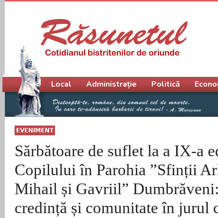
Meniu principal
Local
Administrație
Politică
Econo
EVENIMENT
Sărbătoare de suflet la a IX-a ed
Copilului în Parohia ”Sfinții A
Mihail și Gavriil” Dumbrăveni:
credință și comunitate în jurul 