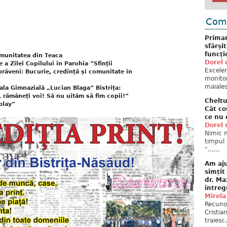
Come
Primar
sfârși
funcți
omunitatea din Teaca
Dorel 
e a Zilei Copilului în Parohia ”Sfinții
Excelent
răveni: Bucurie, credință și comunitate în
monitor
maiales
ala Gimnazială „Lucian Blaga” Bistrița:
, rămâneți voi! Să nu uităm să fim copii!”
Cheltu
play”
Cât co
ce nu 
Dorel 
Nimic n
timpul 
"......
Am aju
simțit
dr. Ma
întreg
Mirela
Recuno
Cristia
traiesc.