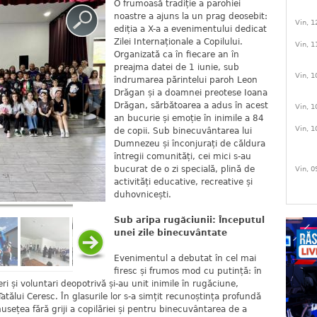
O frumoasă tradiție a parohiei
noastre a ajuns la un prag deosebit:
Vin, 1
ediția a X-a a evenimentului dedicat
Zilei Internaționale a Copilului.
Vin, 1
Organizată ca în fiecare an în
preajma datei de 1 iunie, sub
Vin, 1
îndrumarea părintelui paroh Leon
Drăgan și a doamnei preotese Ioana
Drăgan, sărbătoarea a adus în acest
Vin, 1
an bucurie și emoție în inimile a 84
Vin, 1
de copii. Sub binecuvântarea lui
Dumnezeu și înconjurați de căldura
întregii comunități, cei mici s-au
bucurat de o zi specială, plină de
Vin, 0
activități educative, recreative și
duhovnicești.
Sub aripa rugăciunii: Începutul
unei zile binecuvântate
Evenimentul a debutat în cel mai
firesc și frumos mod cu putință: în
ri și voluntari deopotrivă și-au unit inimile în rugăciune,
tălui Ceresc. În glasurile lor s-a simțit recunoștința profundă
musețea fără griji a copilăriei și pentru binecuvântarea de a