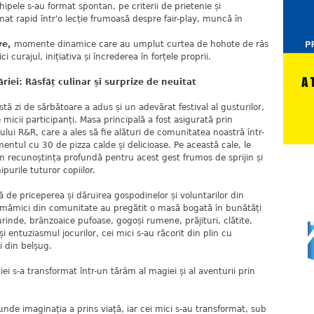
pele s-au format spontan, pe criterii de prietenie și
at rapid într'o lecție frumoasă despre fair-play, muncă în
ve,
momente dinamice care au umplut curtea de hohote de râs
 curajul, inițiativa și încrederea în forțele proprii.
riei: Răsfăț culinar și surprize de neuitat
stă zi de sărbătoare a adus și un adevărat festival al gusturilor,
 micii participanți. Masa principală a fost asigurată prin
lui R&R, care a ales să fie alături de comunitatea noastră într-
tul cu 30 de pizza calde și delicioase. Pe această cale, le
 recunoștința profundă pentru acest gest frumos de sprijin și
purile tuturor copiilor.
de priceperea și dăruirea gospodinelor și voluntarilor din
, mămici din comunitate au pregătit o masă bogată în bunătăți
urinde, brânzoaice pufoase, gogoși rumene, prăjituri, clătite,
i entuziasmul jocurilor, cei mici s-au răcorit din plin cu
i din belșug.
iei s-a transformat într-un tărâm al magiei și al aventurii prin
nde imaginația a prins viață, iar cei mici s-au transformat, sub