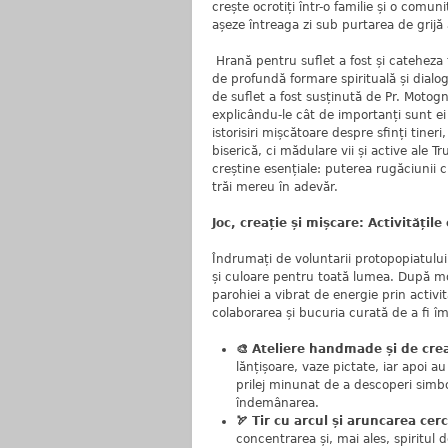
crește ocrotiți într-o familie și o comu
așeze întreaga zi sub purtarea de grij
Hrană pentru suflet a fost și cateheza
de profundă formare spirituală și dialog
de suflet a fost susținută de Pr. Motogn
explicându-le cât de importanți sunt ei 
istorisiri mișcătoare despre sfinți tineri
biserică, ci mădulare vii și active ale Tr
creștine esențiale: puterea rugăciunii c
trăi mereu în adevăr.
Joc, creație și mișcare: Activități
Îndrumați de voluntarii protopopiatului,
și culoare pentru toată lumea. După mom
parohiei a vibrat de energie prin activi
colaborarea și bucuria curată de a fi î
🎨 Ateliere handmade și de crea
lănțișoare, vaze pictate, iar apoi au
prilej minunat de a descoperi simbo
îndemânarea.
🏹 Tir cu arcul și aruncarea cerc
concentrarea și, mai ales, spiritul de