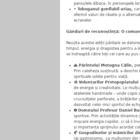
pensulele dibace, în personajele lor
• Toboganul gonflabil uriaș,
car
oferind valuri de râsete și o altern
ecranelor.
Gânduri de recunoștință: O comunit
Reușita acestei ediții jubiliare se dator
timpul, energia și dragostea pentru a le
se îndreaptă către toți cei care au pus
🙏 Părintelui Motogna Călin,
pen
Prin cateheza susținută, a deschis i
spirituale solide pentru viață.
🎨 Voluntarilor Protopopiatului
de energie și creativitate. Le mul
atelierele handmade – unde copiii a
cruciulițelor perforate, a brățărilor 
dezvoltat celor mici spiritul de ech
⚽ Domnului Profesor Daniel Bu
sportive. Prin activitățile dinamice
mișcare energia copiilor, ci să îi în
și importanța sprijinului acordat co
🥐 Gospodinelor și mămicilor di
rai gastronomic. Le mulțumim din s