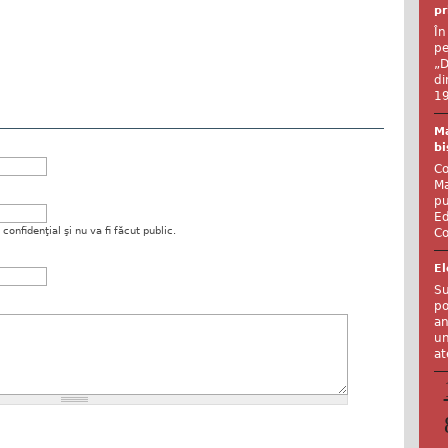
pr
În
pe
„D
di
19
Ma
bi
Co
Ma
pu
Ed
onfidenţial şi nu va fi făcut public.
Co
El
Su
po
an
un
at