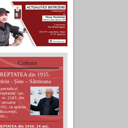
Cultura
REPTATEA din 1935.
elciu - Șieu – Sântioana
 periodicul
reptatea” (an.
, nr. 2187, din
 ianuarie
35), ce apărea
 București,
tim...
EPTATEA din 1930. 14 ani,