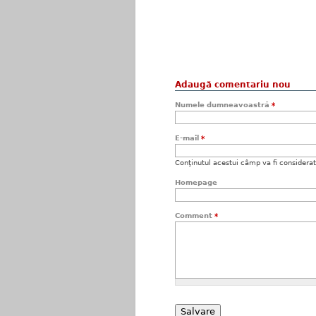
Adaugă comentariu nou
Numele dumneavoastră
*
E-mail
*
Conţinutul acestui câmp va fi considerat c
Homepage
Comment
*