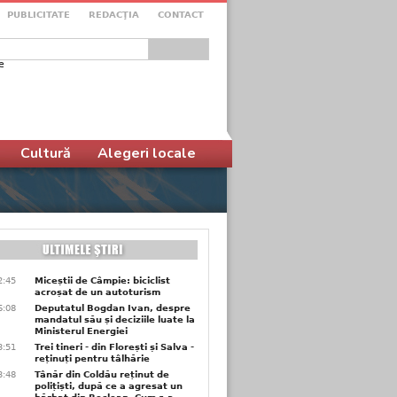
PUBLICITATE
REDACŢIA
CONTACT
e
ular de căutare
Cultură
Alegeri locale
2:45
Miceștii de Câmpie: biciclist
acroșat de un autoturism
6:08
Deputatul Bogdan Ivan, despre
mandatul său și deciziile luate la
Ministerul Energiei
3:51
Trei tineri - din Florești și Salva -
reținuți pentru tâlhărie
3:48
Tânăr din Coldău reținut de
polițiști, după ce a agresat un