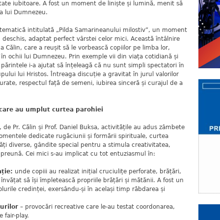
nitate iubitoare. A fost un moment de liniște și lumină, menit să
ă a lui Dumnezeu.
 tematică intitulată „Pilda Samarineanului milostiv”, un moment
 deschis, adaptat perfect vârstei celor mici. Această întâlnire
a Călin, care a reușit să le vorbească copiilor pe limba lor,
în ochii lui Dumnezeu. Prin exemple vii din viața cotidiană și
, părintele i-a ajutat să înțeleagă că nu sunt simpli spectatori în
upului lui Hristos. Întreaga discuție a gravitat în jurul valorilor
urate, respectul față de semeni, iubirea sinceră și curajul de a
le care au umplut curtea parohiei
 de Pr. Călin și Prof. Daniel Buksa, activitățile au adus zâmbete
entele dedicate rugăciunii și formării spirituale, curtea
tăți diverse, gândite special pentru a stimula creativitatea,
mpreună. Cei mici s-au implicat cu tot entuziasmul în:
ție:
unde copiii au realizat inițial cruciulițe perforate, brățări,
 învățat să își împletească propriile brățări și mătănii. A fost un
lurile credinței, exersându-și în același timp răbdarea și
urilor –
provocări recreative care le-au testat coordonarea,
 fair-play.