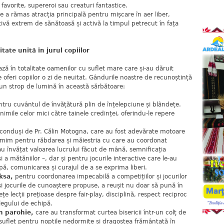
 favorite, supereroi sau creaturi fantastice.
e a rămas atracția principală pentru mișcare în aer liber,
ativă extrem de sănătoasă și activă la timpul petrecut în fața
ate unită în jurul copiilor
ează în totalitate oamenilor cu suflet mare care și-au dăruit
 oferi copiilor o zi de neuitat. Gândurile noastre de recunoștință
 un strop de lumină în această sărbătoare:
tru cuvântul de învățătură plin de înțelepciune și blândețe.
nimile celor mici către tainele credinței, oferindu-le repere
conduși de Pr. Călin Motogna, care au fost adevărate motoare
țumim pentru răbdarea și măiestria cu care au coordonat
u învățat valoarea lucrului făcut de mână, semnificația
și a mătăniilor –, dar și pentru jocurile interactive care le-au
ipă, comunicarea și curajul de a se exprima liberi.
ksa,
pentru coordonarea impecabilă a competițiilor și jocurilor
 și jocurile de cunoaștere propuse, a reușit nu doar să pună în
vețe lecții prețioase despre fair-play, disciplină, respect reciproc
legului de echipă.
n parohie,
care au transformat curtea bisericii într-un colț de
uflet pentru nopțile nedormite și dragostea frământată în