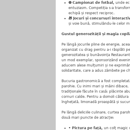
⚽ Campionat de fotbal,
unde echi
entuziasm. Competiția s-a transform
echipă și respect reciproc.
🎁 Jocuri și concursuri interacti
și voie bună, stimulându-le celor mici
Gustul generozității și magia copilă
Pe lângă jocurile pline de energie, acea
organizat cu drag pentru a-i răsplăti pe
generozitatea și bunăvoința Restaurantu
un mod exemplar, sponsorizând evenimen
aducem alese mulțumiri și ne exprimăm
solidaritate, care a adus zâmbete pe chi
Bucuria gastronomică a fost completată 
parohie. Cu inimi mari și mâini dibace
tradiționale făcute în casă: plăcinte ab
cornuri calde. Pentru a domoli căldura ș
înghețată, limonadă proaspătă și sucur
Pe lângă deliciile culinare, curtea paroh
două mari puncte de atracție:
• Pictura pe față,
un colț magic u