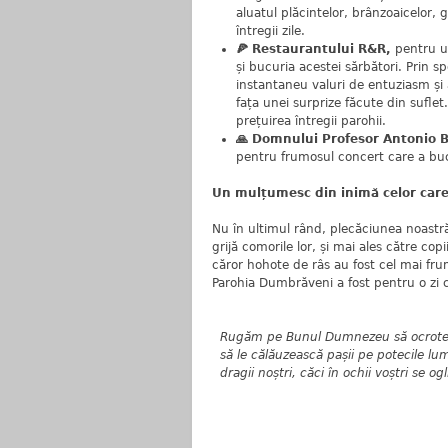
aluatul plăcintelor, brânzoaicelor, g
întregii zile.
🍕 Restaurantului R&R,
pentru un
și bucuria acestei sărbători. Prin 
instantaneu valuri de entuziasm și a
fața unei surprize făcute din suflet
prețuirea întregii parohii.
🙏 Domnului Profesor Antonio 
pentru frumosul concert care a buc
Un mulțumesc din inimă celor care
Nu în ultimul rând, plecăciunea noastră
grijă comorile lor, și mai ales către copi
căror hohote de râs au fost cel mai fru
Parohia Dumbrăveni a fost pentru o zi c
Rugăm pe Bunul Dumnezeu să ocrotească
să le călăuzească pașii pe potecile lumi
dragii noștri, căci în ochii voștri se og