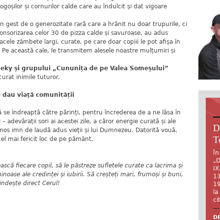
ogoșilor și cornurilor calde care au îndulcit și dat vigoare
 gest de o generozitate rară care a hrănit nu doar trupurile, ci
sponsorizarea celor 30 de pizza calde și savuroase, au adus
cele zâmbete largi, curate, pe care doar copiii le pot afișa în
. Pe această cale, le transmitem alesele noastre mulțumiri și
Beky și grupului „Cununița de pe Valea Someșului”
urat inimile tuturor.
 dau viață comunității
 se îndreaptă către părinți, pentru încrederea de a ne lăsa în
i – adevărații sori ai acestei zile, a căror energie curată și ale
D
mos imn de laudă adus vieții și lui Dumnezeu. Datorită vouă,
T
el mai fericit loc de pe pământ.
În
„D
 fiecare copil, să le păstreze sufletele curate ca lacrima și
IX
noase ale credinței și iubirii. Să creșteți mari, frumoși și buni,
13
lindește direct Cerul!
19
la
ci
DR