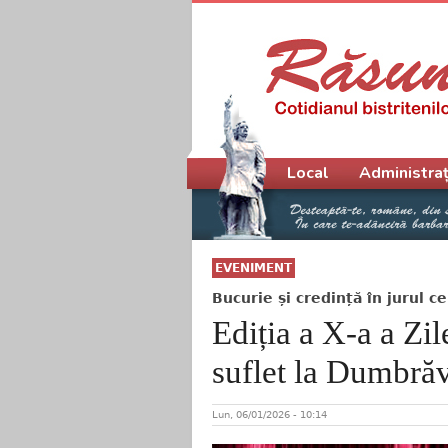
Meniu principal
Local
Administraț
EVENIMENT
Bucurie și credință în jurul ce
Ediția a X-a a Zil
suflet la Dumbră
Lun, 06/01/2026 - 10:14