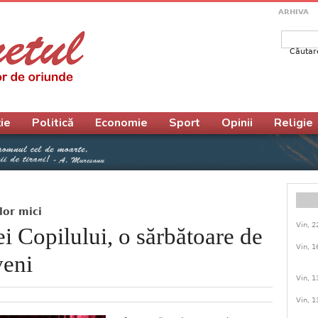
ARHIVA
Căutar
Form
ie
Politică
Economie
Sport
Opinii
Religie
lor mici
Vin, 2
ei Copilului, o sărbătoare de
Vin, 1
veni
Vin, 1
Vin, 1