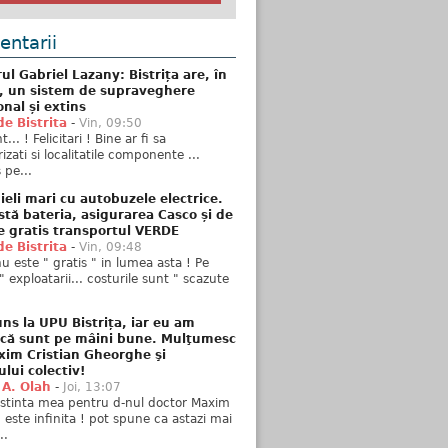
ntarii
ul Gabriel Lazany: Bistrița are, în
t, un sistem de supraveghere
onal și extins
de Bistrita
-
Vin, 09:50
... ! Felicitari ! Bine ar fi sa
izati si localitatile componente ...
 pe...
ieli mari cu autobuzele electrice.
stă bateria, asigurarea Casco și de
e gratis transportul VERDE
de Bistrita
-
Vin, 09:48
u este " gratis " in lumea asta ! Pe
" exploatarii... costurile sunt " scazute
ns la UPU Bistrița, iar eu am
 că sunt pe mâini bune. Mulţumesc
xim Cristian Gheorghe şi
ului colectiv!
 A. Olah
-
Joi, 13:07
stinta mea pentru d-nul doctor Maxim
n este infinita ! pot spune ca astazi mai
..