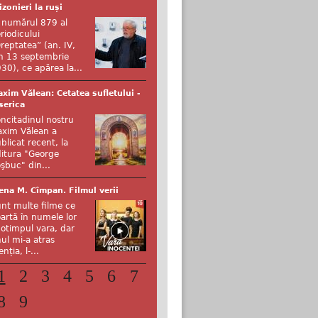
izonieri la ruși
 numărul 879 al
riodicului
reptatea” (an. IV,
n 13 septembrie
30), ce apărea la...
xim Vălean: Cetatea sufletului -
serica
ncitadinul nostru
xim Vălean a
blicat recent, la
itura "George
şbuc" din...
ena M. Cîmpan. Filmul verii
nt multe filme ce
artă în numele lor
otimpul vara, dar
ul mi-a atras
enția, l-...
1
2
3
4
5
6
7
8
9