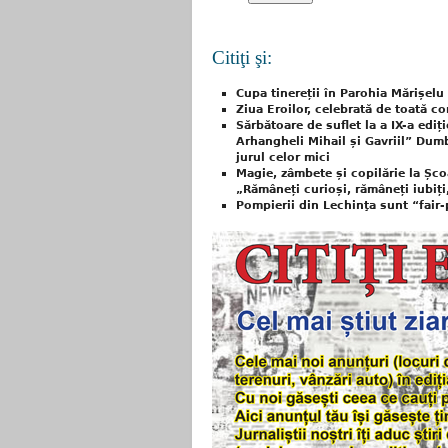
Citiţi şi:
Cupa tinereții în Parohia Mărișelu
Ziua Eroilor, celebrată de toată c
Sărbătoare de suflet la a IX-a ediți
Arhangheli Mihail și Gavriil” Dumb
jurul celor mici
Magie, zâmbete și copilărie la Șco
„Rămâneți curioși, rămâneți iubiți
Pompierii din Lechinţa sunt “fair-