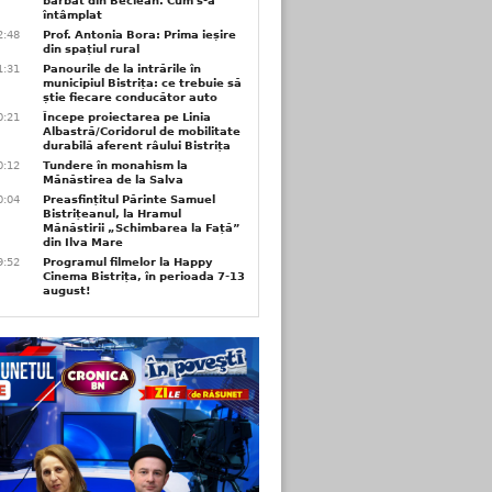
bărbat din Beclean. Cum s-a
întâmplat
2:48
Prof. Antonia Bora: Prima ieșire
din spațiul rural
1:31
Panourile de la intrările în
municipiul Bistrița: ce trebuie să
știe fiecare conducător auto
0:21
Începe proiectarea pe Linia
Albastră/Coridorul de mobilitate
durabilă aferent râului Bistrița
0:12
Tundere în monahism la
Mănăstirea de la Salva
0:04
Preasfințitul Părinte Samuel
Bistrițeanul, la Hramul
Mănăstirii „Schimbarea la Față”
din Ilva Mare
9:52
Programul filmelor la Happy
Cinema Bistrița, în perioada 7-13
august!