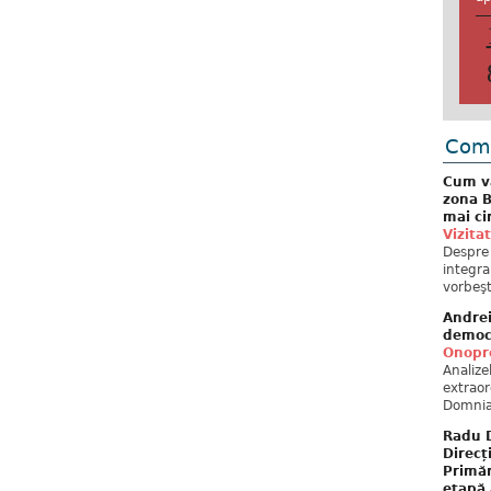
Come
Cum va
zona B
mai ci
Vizita
Despre 
integra
vorbeşt
Andre
democ
Onopre
Analiz
extraor
Domnia
Radu D
Direcț
Primăr
etapă 