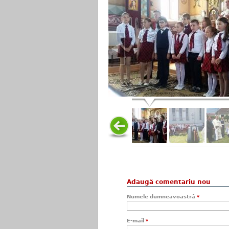
Adaugă comentariu nou
Numele dumneavoastră
*
E-mail
*