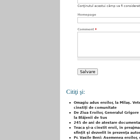
Conţinutul acestui câmp va fi considerat c
Homepage
Comment
*
Citiţi şi:
Omagiu adus eroilor, la Milaş. Vet
cinstiţi de comunitate
De Ziua Eroilor, Generalul Grigore
la Blăjenii de Sus
245 de ani de atestare documentară
Teaca şi-a cinstit eroii, în preajm
sfinţit şi dezvelit în prezenţa autor
Pr. Vasile Beni: Asemenea eroilor,