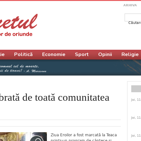
ARHIVA
Căutar
Form
ie
Politică
Economie
Sport
Opinii
Religie
ebrată de toată comunitatea
Joi, 1
Joi, 1
Ziua Eroilor a fost marcată la Teaca
Joi, 1
printr-un program de cântece şi