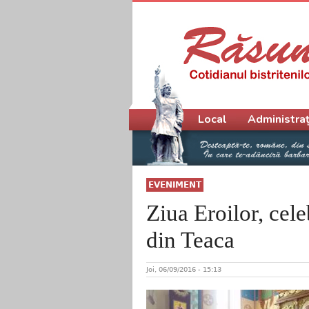
Meniu principal
Local
Administraț
EVENIMENT
Ziua Eroilor, cel
din Teaca
Joi, 06/09/2016 - 15:13