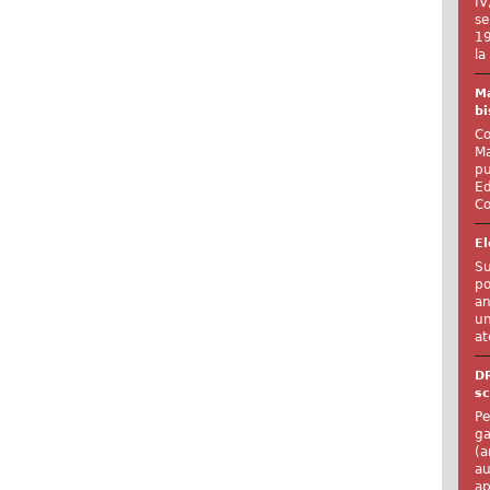
IV
se
19
la
Ma
bi
Co
Ma
pu
Ed
Co
El
Su
po
an
un
at
D
sc
Pe
ga
(a
au
ap