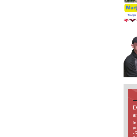
D
an
În
pe
„D