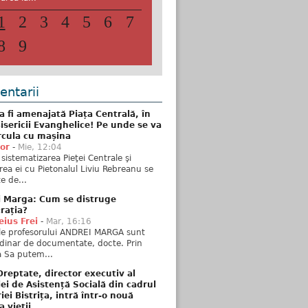
1
2
3
4
5
6
7
8
9
ntarii
 fi amenajată Piața Centrală, în
isericii Evanghelice! Pe unde se va
rcula cu mașina
tor
-
Mie, 12:04
sistematizarea Pieţei Centrale şi
rea ei cu Pietonalul Liviu Rebreanu se
e de...
i Marga: Cum se distruge
rația?
ius Frei
-
Mar, 16:16
ele profesorului ANDREI MARGA sunt
dinar de documentate, docte. Prin
 Sa putem...
reptate, director executiv al
iei de Asistență Socială din cadrul
iei Bistrița, intră într-o nouă
a vieții