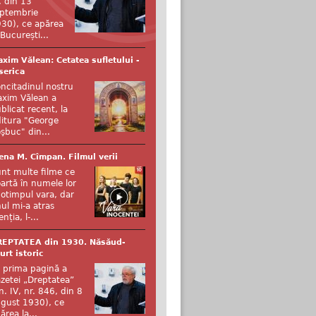
, din 13
ptembrie
30), ce apărea
 București...
xim Vălean: Cetatea sufletului -
serica
ncitadinul nostru
xim Vălean a
blicat recent, la
itura "George
şbuc" din...
ena M. Cîmpan. Filmul verii
nt multe filme ce
artă în numele lor
otimpul vara, dar
ul mi-a atras
enția, l-...
REPTATEA din 1930. Năsăud-
urt istoric
 prima pagină a
zetei „Dreptatea”
n. IV, nr. 846, din 8
gust 1930), ce
ărea la...