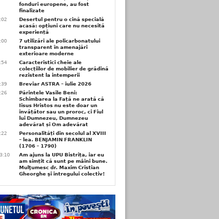
fonduri europene, au fost
finalizate
1:02
Desertul pentru o cină specială
acasă: opțiuni care nu necesită
experiență
1:00
7 utilizări ale policarbonatului
transparent în amenajări
exterioare moderne
0:54
Caracteristici cheie ale
colecțiilor de mobilier de grădină
rezistent la intemperii
6:39
Breviar ASTRA – iulie 2026
6:26
Părintele Vasile Beni:
Schimbarea la Față ne arată că
Iisus Hristos nu este doar un
învățător sau un proroc, ci Fiul
lui Dumnezeu, Dumnezeu
adevărat și Om adevărat
6:22
Personalități din secolul al XVIII
– lea. BENJAMIN FRANKLIN
(1706 – 1790)
3:10
Am ajuns la UPU Bistrița, iar eu
am simțit că sunt pe mâini bune.
Mulţumesc dr. Maxim Cristian
Gheorghe şi întregului colectiv!