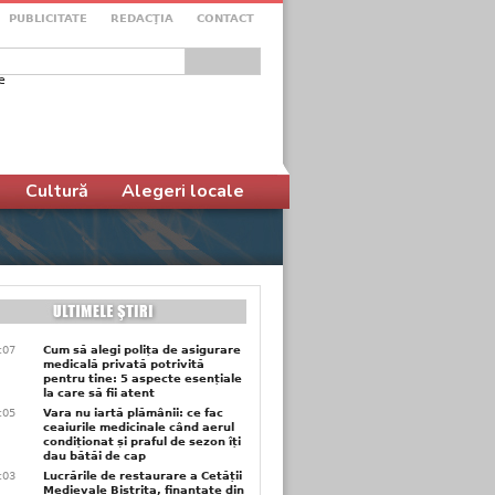
PUBLICITATE
REDACŢIA
CONTACT
e
ular de căutare
Cultură
Alegeri locale
1:07
Cum să alegi polița de asigurare
medicală privată potrivită
pentru tine: 5 aspecte esențiale
la care să fii atent
1:05
Vara nu iartă plămânii: ce fac
ceaiurile medicinale când aerul
condiționat și praful de sezon îți
dau bătăi de cap
1:03
Lucrările de restaurare a Cetății
Medievale Bistrița, finanțate din