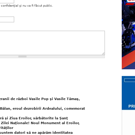
onfidenţial şi nu va fi făcut public.
eranii de război Vasile Pop şi Vasile Tămaş,
 Bălan, eroul dezrobirii Ardealului, comemorat
 şi Ziua Eroilor, sărbătorite la Şanţ
a Zilei Naţionale! Noul Monument al Eroilor,
ităţilor
 suntem datori să ne apărăm identitatea