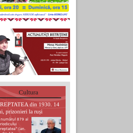
Cultura
REPTATEA din 1930. 14
i, prizonieri la ruși
 numărul 879 al
riodicului
reptatea” (an.