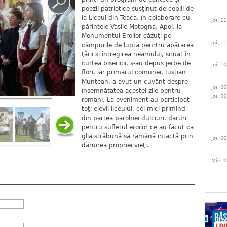
poezii patriotice susţinut de copiii de
la Liceul din Teaca, în colaborare cu
Joi, 1
părintele Vasile Motogna. Apoi, la
Monumentul Eroilor căzuţi pe
Joi, 1
câmpurile de luptă penrtru apărarea
ţării şi întregirea neamului, situat în
curtea bisericii, s-au depus jerbe de
Joi, 1
flori, iar primarul comunei, Iustian
Muntean, a avut un cuvânt despre
Joi, 0
însemnătatea acestei zile pentru
Joi, 0
români. La eveniment au participat
toţi elevii liceului, cei mici primind
din partea parohiei dulciuri, daruri
pentru sufletul eroilor ce au făcut ca
glia străbună să rămână intactă prin
Joi, 0
dăruirea propriei vieţi.
Mie, 2