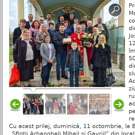
Pr
Mo
co
di
Jo
12
îm
50
di
sl
Ac
zi
ru
a
pe
re
Cu acest prilej, duminică, 11 octombrie, la 
„Sfinții Arhangheli Mihail și Gavriil” din loca