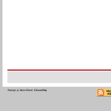
Design şi dezvoltare:
Linuxship