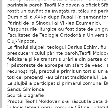
părintele paroh Teofil Moldovan a oficiat Sfâ
rostit un cuvânt de învățătură, tâlcuind per
Duminicii a XXI-a după Rusalii (a semănătorul
Părinți de la Sinodul al VII-lea Ecumenic).
Răspunsurile liturgice au fost date de un gr
Facultatea de Teologie Ortodoxă a Universită
Cluj-Napoca.
La finalul slujbei, teologul Darius Echim, fiu
preacucernicului părinte paroh,Teofil Moldo
felicitare şi i-a transmis urările din partea 
îi păstorește de aproape un sfert de veac. Î
recunoștință, preotul a primit un tort și un 
toți cei prezenți i-au cântat tradiționalul „La
La slujbă a participat și primarul comunei B
Sandu Simionca.
Scurtă biografie
Preotul Teofil Moldovan s-a născut la data 
în localitatea Copru, comuna Cătina, județul