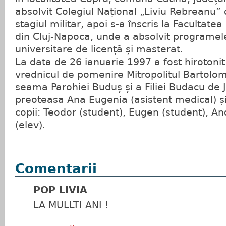
absolvit Colegiul Național „Liviu Rebreanu” 
stagiul militar, apoi s-a înscris la Facultat
din Cluj-Napoca, unde a absolvit programele
universitare de licență și masterat.
La data de 26 ianuarie 1997 a fost hirotonit
vrednicul de pomenire Mitropolitul Bartolo
seama Parohiei Buduș și a Filiei Budacu de J
preoteasa Ana Eugenia (asistent medical) ș
copii: Teodor (student), Eugen (student), And
(elev).
Comentarii
POP LIVIA
LA MULLTI ANI !