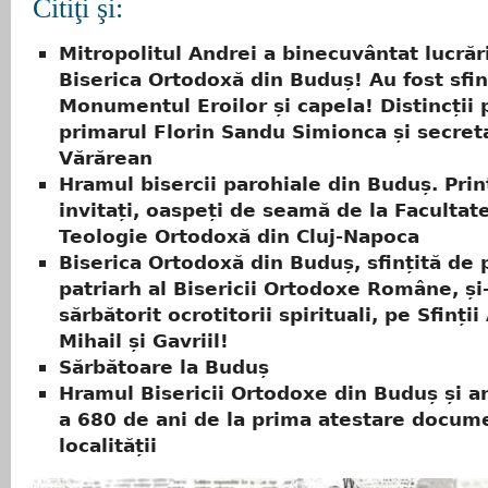
Citiţi şi:
Mitropolitul Andrei a binecuvântat lucrări
Biserica Ortodoxă din Buduș! Au fost sfin
Monumentul Eroilor și capela! Distincții 
primarul Florin Sandu Simionca și secreta
Vărărean
Hramul bisercii parohiale din Buduș. Prin
invitați, oaspeți de seamă de la Facultat
Teologie Ortodoxă din Cluj-Napoca
Biserica Ortodoxă din Buduș, sfințită de 
patriarh al Bisericii Ortodoxe Române, și
sărbătorit ocrotitorii spirituali, pe Sfinți
Mihail și Gavriil!
Sărbătoare la Buduș
Hramul Bisericii Ortodoxe din Buduș și a
a 680 de ani de la prima atestare docum
localității