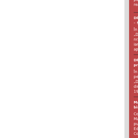
re
DR
– 
În
„D
nr
ia
ap
DR
pr
În
pe
„D
di
19
Ma
bi
Co
Ma
pu
Ed
Co