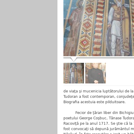
de viaţa şi mucenicia luptătorului de 
Tudoran a fost contemporan, conjudeţe
Biografia acestuia este pilduitoare.
Fecior de ţăran liber din Bichigiu, î
poetului George Coşbuc, Tănase Tudoran
Racoviţă pe la anul 1717. Se ştie că la
fost convocaţi să depună jurământul mil