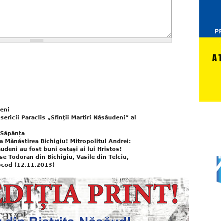
eni
sericii Paraclis „Sfinţii Martiri Năsăudeni” al
n Săpânța
 la Mănăstirea Bichigiu! Mitropolitul Andrei:
ăudeni au fost buni ostași ai lui Hristos!
ase Todoran din Bichigiu, Vasile din Telciu,
Mocod (12.11.2013)