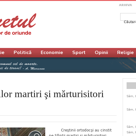
ARHIVA
Căutar
Form
ie
Politică
Economie
Sport
Opinii
Religie
lor martiri şi mărturisitori
Sâm, 
Sâm, 
Sâm, 
Creştinii ortodocşi au cinstit
Sâm, 
pe Sfinţii martiri şi mărturisitori