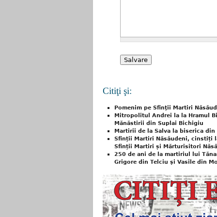
Citiţi şi:
Pomenim pe Sfinţii Martiri Năsăud
Mitropolitul Andrei la la Hramul Bi
Mănăstirii din Suplai Bichigiu
Martirii de la Salva la biserica di
Sfinții Martiri Năsăudeni, cinstiți
Sfinții Martiri și Mărturisitori Năs
250 de ani de la martiriul lui Tăn
Grigore din Telciu şi Vasile din 