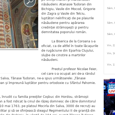
năsăudeni: Atanasie Tudoran din
Sâm, 
Bichigiu, Vasile din Mocod, Grigorie
din Zagra şi Vasile din Telciu,
luptători neînfricaţi de pe plaiurile
năsăudene pentru apărarea
Sâm, 
credinţei strămoşeşti şi pentru
demnitatea poporului român.
Sâm, 
La Biserica de la Coroana s-a
Vin, 2
oficiat, ca de altfel în toate lăcaşurile
de rugăciune din Eparhia Clujului,
Vin, 1
slujbe de cinstire a martirilor
năsăudeni.
Vin, 1
Preotul profesor Nicolae Feier,
cel care s-a ocupat ani de-a rândul
la Salva, Tănase Tudoran, ne-a spus următoarele: „Tănase
an şi împreună luptător pentru ortodoxie cu Sfântul Pahomie.
nrudit cu familia preoţilor Coşbuc din Hordou, strămoşii
 a fost ridicat la cinul de răzeş domnesc de către domnitorul
 10 mai 1763, pe platoul Mocirla din Salva, 3000 de recruţi au
itar şi să se sfinţească steagul Regimentului II de graniţă din