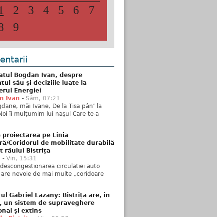
1
2
3
4
5
6
7
8
9
ntarii
atul Bogdan Ivan, despre
ul său și deciziile luate la
erul Energiei
n Ivan
-
Sâm, 07:21
dane, măi Ivane, De la Tisa pân’ la
Noi îi mulțumim lui nașul Care te-a
 proiectarea pe Linia
ră/Coridorul de mobilitate durabilă
t râului Bistrița
u
-
Vin, 15:31
descongestionarea circulatiei auto
a are nevoie de mai multe „coridoare
ul Gabriel Lazany: Bistrița are, în
t, un sistem de supraveghere
onal și extins