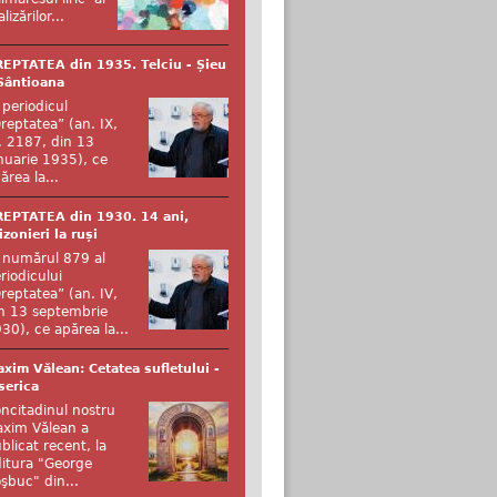
alizărilor...
EPTATEA din 1935. Telciu - Șieu
Sântioana
 periodicul
reptatea” (an. IX,
. 2187, din 13
nuarie 1935), ce
ărea la...
EPTATEA din 1930. 14 ani,
izonieri la ruși
 numărul 879 al
riodicului
reptatea” (an. IV,
n 13 septembrie
30), ce apărea la...
xim Vălean: Cetatea sufletului -
serica
ncitadinul nostru
xim Vălean a
blicat recent, la
itura "George
şbuc" din...