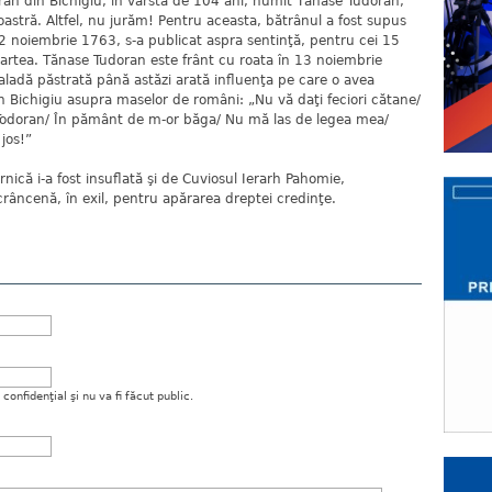
ătrân din Bichigiu, în vârstă de 104 ani, numit Tănase Tudoran,
oastră. Altfel, nu jurăm! Pentru aceasta, bătrânul a fost supus
 12 noiembrie 1763, s-a publicat aspra sentinţă, pentru cei 15
rtea. Tănase Tudoran este frânt cu roata în 13 noiembrie
aladă păstrată până astăzi arată influenţa pe care o avea
n Bichigiu asupra maselor de români: „Nu vă daţi feciori cătane/
Todoran/ În pământ de m-or băga/ Nu mă las de legea mea/
 jos!”
ă i-a fost insuflată şi de Cuviosul Ierarh Pahomie,
râncenă, în exil, pentru apărarea dreptei credinţe.
onfidenţial şi nu va fi făcut public.