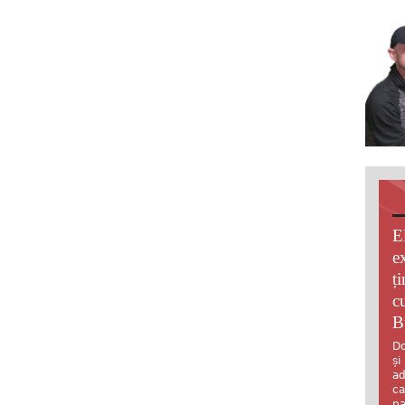
E
e
ț
c
B
Do
și
ad
ca
pa