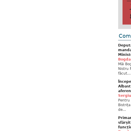
Come
Deput
mandat
Minist
Bogda
Măi Bog
Nistru 
făcut...
Începe
Albast
aferen
Sergi
Pentru 
Bistriț
de...
Primar
sfârși
funcți