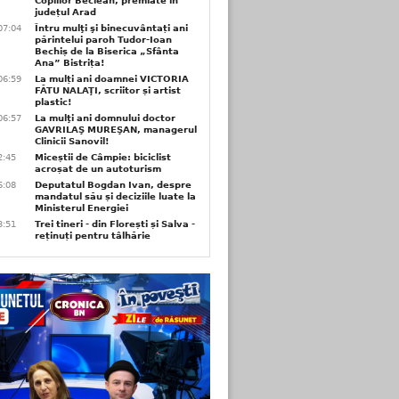
Copiilor Beclean, premiate in
județul Arad
07:04
Întru mulţi şi binecuvântați ani
părintelui paroh Tudor-Ioan
Bechiș de la Biserica „Sfânta
Ana” Bistrița!
06:59
La mulți ani doamnei VICTORIA
FĂTU NALAŢI, scriitor și artist
plastic!
06:57
La mulţi ani domnului doctor
GAVRILAŞ MUREŞAN, managerul
Clinicii Sanovil!
2:45
Miceștii de Câmpie: biciclist
acroșat de un autoturism
6:08
Deputatul Bogdan Ivan, despre
mandatul său și deciziile luate la
Ministerul Energiei
3:51
Trei tineri - din Florești și Salva -
reținuți pentru tâlhărie