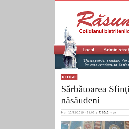
Meniu principal
Local
Administraț
RELIGIE
Sărbătoarea Sfinţi
năsăudeni
Mar, 11/12/2019 - 11:02
T. Săsărman