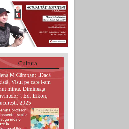
Cultura
lena M Câmpan: „Dacă
xistă. Visul pe care l-am
inut minte. Dimineața
uvintelor”, Ed. Eikon,
ucurești, 2025
amna profesor
 inspector școlar
augă încă o
rte la
lmaresul liric al