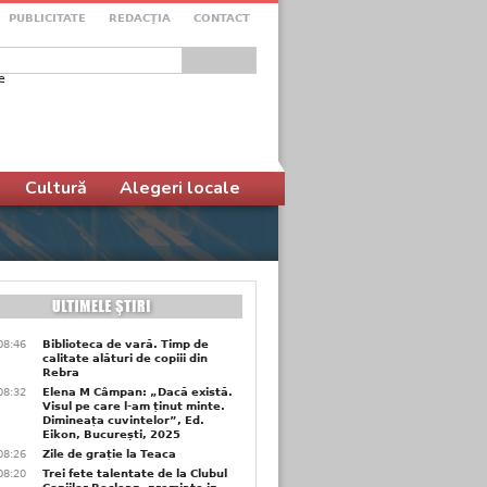
PUBLICITATE
REDACŢIA
CONTACT
e
ular de căutare
Cultură
Alegeri locale
08:46
Biblioteca de vară. Timp de
calitate alături de copiii din
Rebra
08:32
Elena M Câmpan: „Dacă există.
Visul pe care l-am ținut minte.
Dimineața cuvintelor”, Ed.
Eikon, București, 2025
08:26
Zile de grație la Teaca
08:20
Trei fete talentate de la Clubul