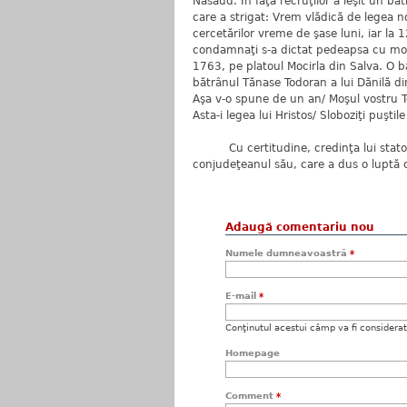
Năsăud. În faţa recruţilor a ieşit un b
care a strigat: Vrem vlădică de legea n
cercetărilor vreme de şase luni, iar la
condamnaţi s-a dictat pedeapsa cu moa
1763, pe platoul Mocirla din Salva. O b
bătrânul Tănase Todoran a lui Dănilă di
Aşa v-o spune de un an/ Moşul vostru 
Asta-i legea lui Hristos/ Sloboziţi puştile
Cu certitudine, credinţa lui statornic
conjudeţeanul său, care a dus o luptă c
Adaugă comentariu nou
Numele dumneavoastră
*
E-mail
*
Conţinutul acestui câmp va fi considerat c
Homepage
Comment
*