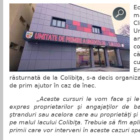
E
m
C
U
an
c
c
c
E
răsturnată de la Colibiţa, s-a decis organiz
de prim ajutor în caz de înec.
„Aceste cursuri le vom face şi le 
expres proprietarilor şi angajaţilor de b
ştranduri sau acelora care au proprietăţi ş
pe malul lacului Colibiţa. Trebuie să fim apl
primii care vor interveni în aceste cazuri sp