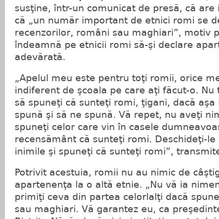
susţine, într-un comunicat de presă, că are 
că „un număr important de etnici romi se de
recenzorilor, români sau maghiari”, motiv p
îndeamnă pe etnicii romi să-şi declare apar
adevărată.
„Apelul meu este pentru toţi romii, orice me
indiferent de şcoala pe care aţi făcut-o. Nu
să spuneţi că sunteţi romi, ţigani, dacă aşa l
spună şi să ne spună. Vă repet, nu aveţi ni
spuneţi celor care vin în casele dumneavoa
recensământ că sunteţi romi. Deschideţi-le 
inimile şi spuneţi că sunteţi romi”, transmi
Potrivit acestuia, romii nu au nimic de câşti
apartenenţa la o altă etnie. „Nu vă ia nimen
primiţi ceva din partea celorlalţi dacă spun
sau maghiari. Vă garantez eu, ca preşedinte