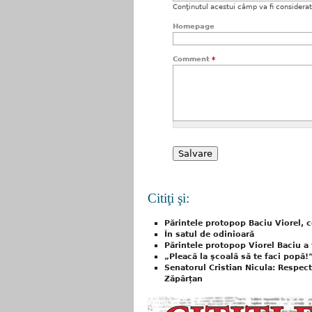
Conţinutul acestui câmp va fi considerat c
Homepage
Comment
*
Citiţi şi:
Părintele protopop Baciu Viorel, c
În satul de odinioară
Părintele protopop Viorel Baciu a 
„Pleacă la şcoală să te faci popă!
Senatorul Cristian Nicula: Respec
Zăpârțan