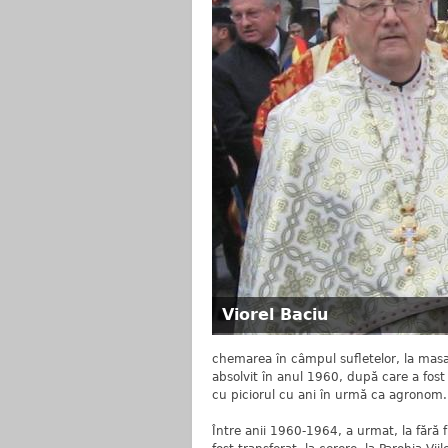
Viorel Baciu
chemarea în câmpul sufletelor, la masa A
absolvit în anul 1960, după care a fost 
cu piciorul cu ani în urmă ca agronom.
Între anii 1960-1964, a urmat, la fără f