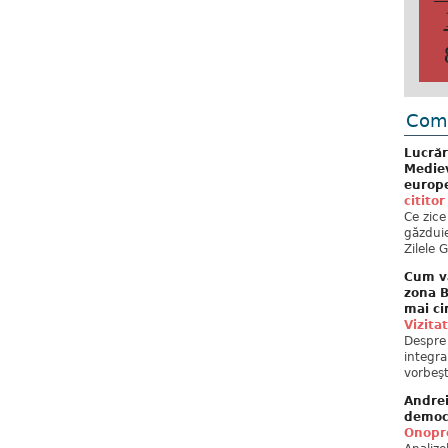
Come
Lucrăr
Mediev
europe
cititor
Ce zice
găzduie
Zilele 
Cum va
zona B
mai ci
Vizita
Despre 
integra
vorbeşt
Andre
democ
Onopre