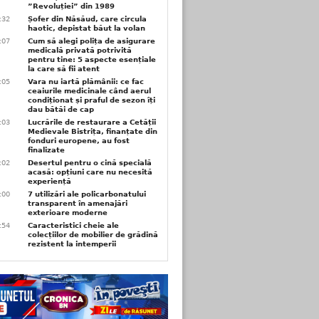
”Revoluției” din 1989
3:32
Șofer din Năsăud, care circula
haotic, depistat băut la volan
1:07
Cum să alegi polița de asigurare
medicală privată potrivită
pentru tine: 5 aspecte esențiale
la care să fii atent
1:05
Vara nu iartă plămânii: ce fac
ceaiurile medicinale când aerul
condiționat și praful de sezon îți
dau bătăi de cap
1:03
Lucrările de restaurare a Cetății
Medievale Bistrița, finanțate din
fonduri europene, au fost
finalizate
1:02
Desertul pentru o cină specială
acasă: opțiuni care nu necesită
experiență
1:00
7 utilizări ale policarbonatului
transparent în amenajări
exterioare moderne
0:54
Caracteristici cheie ale
colecțiilor de mobilier de grădină
rezistent la intemperii