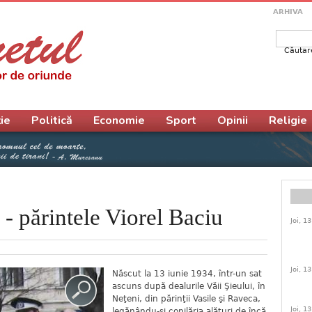
ARHIVA
Căutar
Form
ie
Politică
Economie
Sport
Opinii
Religie
- părintele Viorel Baciu
Joi, 1
Joi, 1
Născut la 13 iunie 1934, într-un sat
ascuns după dealurile Văii Şieului, în
Neţeni, din părinţii Vasile şi Raveca,
Joi, 1
legănându-şi copilăria alături de încă