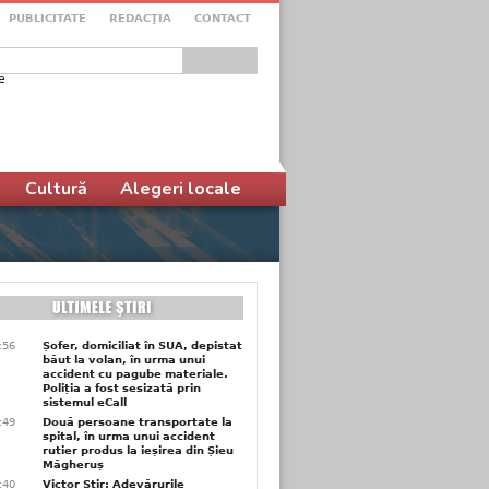
PUBLICITATE
REDACŢIA
CONTACT
e
ular de căutare
Cultură
Alegeri locale
3:56
Șofer, domiciliat în SUA, depistat
băut la volan, în urma unui
accident cu pagube materiale.
Poliția a fost sesizată prin
sistemul eCall
3:49
Două persoane transportate la
spital, în urma unui accident
rutier produs la ieșirea din Șieu
Măgheruș
3:40
Victor Știr: Adevărurile