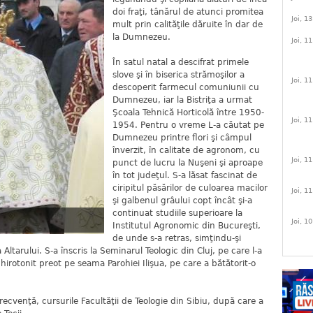
doi fraţi, tânărul de atunci promitea
Joi, 1
mult prin calităţile dăruite în dar de
la Dumnezeu.
Joi, 1
În satul natal a descifrat primele
slove şi în biserica strămoşilor a
Joi, 1
descoperit farmecul comuniunii cu
Dumnezeu, iar la Bistriţa a urmat
Şcoala Tehnică Horticolă între 1950-
Joi, 1
1954. Pentru o vreme L-a căutat pe
Dumnezeu printre flori şi câmpul
înverzit, în calitate de agronom, cu
Joi, 1
punct de lucru la Nuşeni şi aproape
în tot judeţul. S-a lăsat fascinat de
ciripitul păsărilor de culoarea macilor
Joi, 1
şi galbenul grâului copt încât şi-a
continuat studiile superioare la
Joi, 1
Institutul Agronomic din Bucureşti,
de unde s-a retras, simţindu-şi
ltarului. S-a înscris la Seminarul Teologic din Cluj, pe care l-a
hirotonit preot pe seama Parohiei Ilişua, pe care a bătătorit-o
recvenţă, cursurile Facultăţii de Teologie din Sibiu, după care a