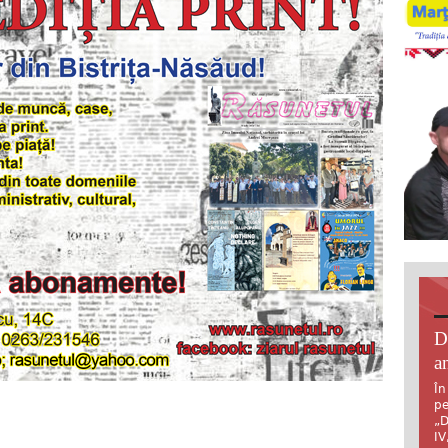
D
an
În
pe
„D
IV