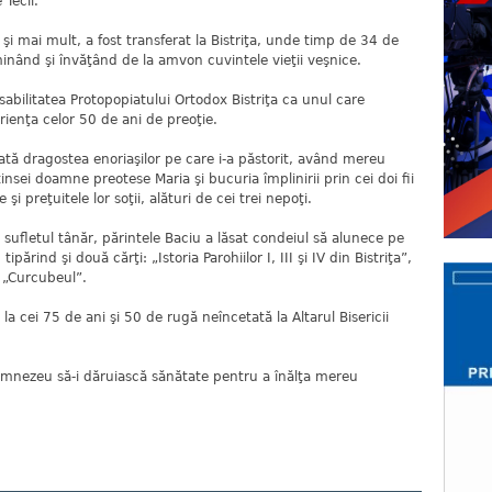
 Tecii.
şi mai mult, a fost transferat la Bistriţa, unde timp de 34 de
minând şi învăţând de la amvon cuvintele vieţii veşnice.
sabilitatea Protopopiatului Ortodox Bistriţa ca unul care
enţa celor 50 de ani de preoţie.
toată dragostea enoriaşilor pe care i-a păstorit, având mereu
insei doamne preotese Maria şi bucuria împlinirii prin cei doi fii
 şi preţuitele lor soţii, alături de cei trei nepoţi.
 sufletul tânăr, părintele Baciu a lăsat condeiul să alunece pe
ipărind şi două cărţi: „Istoria Parohiilor I, III şi IV din Bistriţa”,
t „Curcubeul”.
 cei 75 de ani şi 50 de rugă neîncetată la Altarul Bisericii
umnezeu să-i dăruiască sănătate pentru a înălţa mereu