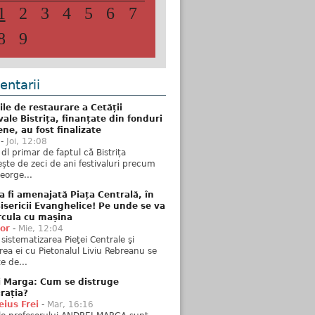
1
2
3
4
5
6
7
8
9
ntarii
ile de restaurare a Cetății
ale Bistrița, finanțate din fonduri
ne, au fost finalizate
-
Joi, 12:08
 dl primar de faptul că Bistrița
ște de zeci de ani festivaluri precum
George...
 fi amenajată Piața Centrală, în
isericii Evanghelice! Pe unde se va
rcula cu mașina
tor
-
Mie, 12:04
sistematizarea Pieţei Centrale şi
rea ei cu Pietonalul Liviu Rebreanu se
e de...
i Marga: Cum se distruge
rația?
ius Frei
-
Mar, 16:16