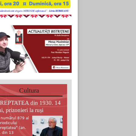
Cultura
REPTATEA din 1930. 14
i, prizonieri la ruși
 numărul 879 al
riodicului
reptatea” (an.
, din 13