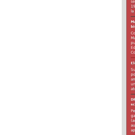
se
19
la
Ma
bi
Co
Ma
pu
Ed
Co
El
Su
po
an
un
at
D
sc
Pe
ga
(a
au
ap