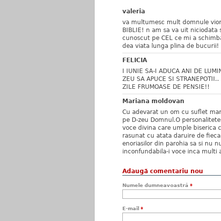
valeria
va multumesc mult domnule viorel
BIBLIE! n am sa va uit niciodata 
cunoscut pe CEL ce mi a schimba
dea viata lunga plina de bucurii!
FELICIA
I IUNIE SA-I ADUCA ANI DE LUMI
ZEU SA APUCE SI STRANEPOTII..
ZILE FRUMOASE DE PENSIE!!
Mariana moldovan
Cu adevarat un om cu suflet mare
pe D-zeu Domnul.O personalitete 
voce divina care umple biserica ca
rasunat cu atata daruire de fiecar
enoriasilor din parohia sa si nu
inconfundabila-i voce inca multi
Adaugă comentariu nou
Numele dumneavoastră
*
E-mail
*