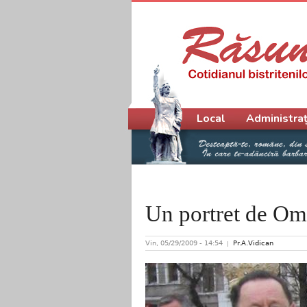
Meniu principal
Local
Administraț
Un portret de Om 
Vin, 05/29/2009 - 14:54
Pr.A.Vidican