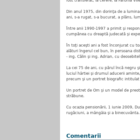
fost transferat, la cerere, la Parohia Viile
Din anul 1975, din dorinţa de a lumina 
ani, s-a rugat, s-a bucurat, a plâns, lu
Între anii 1990-1997 a primit şi respon
cumpănea cu dreaptă judecată şi experi
În toţi aceşti ani a fost înconjurat cu 
alături îngerul cel bun, în persoana dist
- ing. Călin şi ing. Adrian, cu deosebitele
La cei 75 de ani, cu părul încă negru şi
luciul hârtiei şi drumul aducerii aminte, t
precum şi un portret biografic intitula
Un portret de Om şi un model de preot la
străbune.
Cu ocazia pensionării, 1 iunie 2009, D
rugăciuni, a mângâia şi a binecuvânta.
Comentarii