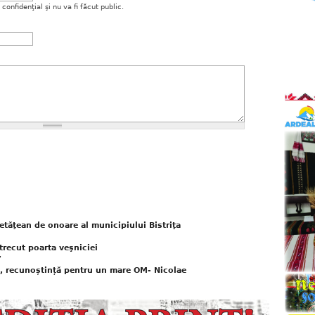
onfidenţial şi nu va fi făcut public.
etăţean de onoare al municipiului Bistriţa
trecut poarta veşniciei
”
t, recunoștință pentru un mare OM- Nicolae