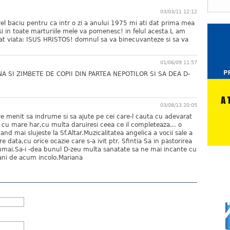
03/03/11 12:12
 baciu pentru ca intr o zi a anului 1975 mi ati dat prima mea
si in toate marturiile mele va pomenesc! in felul acesta L am
t viata: ISUS HRISTOS! domnul sa va binecuvanteze si sa va
01/06/09 11:57
NA SI ZIMBETE DE COPII DIN PARTEA NEPOTILOR SI SA DEA D-
03/08/13 20:05
 menit sa indrume si sa ajute pe cei care-l cauta cu adevarat
cu mare har,cu multa daruiresi ceea ce il completeaza... o
nd mai slujeste la Sf.Altar.Muzicalitatea angelica a vocii sale a
e data,cu orice ocazie care s-a ivit ptr. Sfintia Sa in pastorirea
 numai.Sa-i -dea bunul D-zeu multa sanatate sa ne mai incante cu
 ani de acum incolo.Mariana