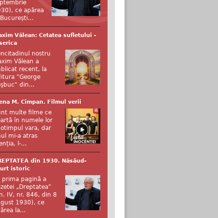
ptembrie
30), ce apărea
 București...
xim Vălean: Cetatea sufletului -
serica
ncitadinul nostru
xim Vălean a
blicat recent, la
itura "George
şbuc" din...
ena M. Cîmpan. Filmul verii
nt multe filme ce
artă în numele lor
otimpul vara, dar
ul mi-a atras
enția, l-...
REPTATEA din 1930. Năsăud-
urt istoric
 prima pagină a
zetei „Dreptatea”
n. IV, nr. 846, din 8
gust 1930), ce
ărea la...