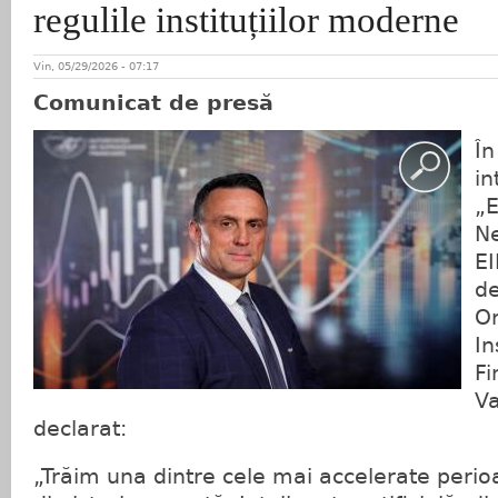
regulile instituțiilor moderne
Vin, 05/29/2026 - 07:17
Comunicat de presă
În
in
„E
N
E
de
Or
In
Fi
Va
declarat:
„Trăim una dintre cele mai accelerate peri