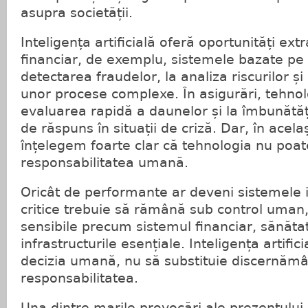
asupra societății.
Inteligența artificială oferă oportunități ext
financiar, de exemplu, sistemele bazate pe 
detectarea fraudelor, la analiza riscurilor ș
unor procese complexe. În asigurări, tehnol
evaluarea rapidă a daunelor și la îmbunăt
de răspuns în situații de criză. Dar, în acela
înțelegem foarte clar că tehnologia nu poate
responsabilitatea umană.
Oricât de performante ar deveni sistemele in
critice trebuie să rămână sub control uman,
sensibile precum sistemul financiar, sănătat
infrastructurile esențiale. Inteligența artifici
decizia umană, nu să substituie discernămân
responsabilitatea.
Una dintre marile provocări ale prezentului 