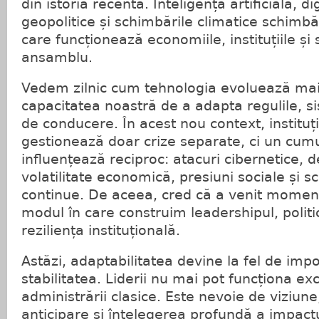
din istoria recentă. Inteligența artificială, di
geopolitice și schimbările climatice schimb
care funcționează economiile, instituțiile și 
ansamblu.
Vedem zilnic cum tehnologia evoluează ma
capacitatea noastră de a adapta regulile, s
de conducere. În acest nou context, instituț
gestionează doar crize separate, ci un cumu
influențează reciproc: atacuri cibernetice, 
volatilitate economică, presiuni sociale și 
continue. De aceea, cred că a venit momen
modul în care construim leadershipul, politic
reziliența instituțională.
Astăzi, adaptabilitatea devine la fel de im
stabilitatea. Liderii nu mai pot funcționa exc
administrării clasice. Este nevoie de viziune
anticipare și înțelegerea profundă a impactu