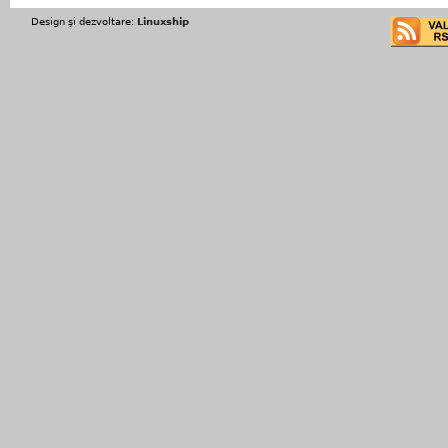
Design şi dezvoltare:
Linuxship