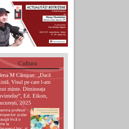
Cultura
lena M Câmpan: „Dacă
xistă. Visul pe care l-am
inut minte. Dimineața
uvintelor”, Ed. Eikon,
ucurești, 2025
amna profesor
 inspector școlar
augă încă o
rte la
lmaresul liric al