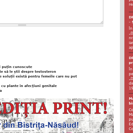
re
DR
– 
În
„D
nr
ia
ap
DR
pr
ai puțin cunoscute
În
ie să le știi despre testosteron
pe
ce soluții există pentru femeile care nu pot
„D
di
 cu plante în afecţiuni genitale
19
a
Ma
bi
Co
Ma
pu
Ed
Co