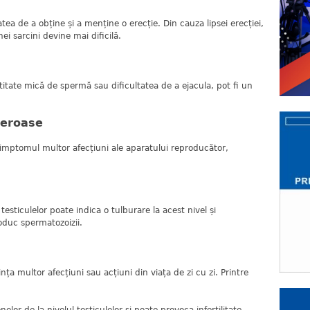
atea de a obține și a menține o erecție. Din cauza lipsei erecției,
nei sarcini devine mai dificilă.
itate mică de spermă sau dificultatea de a ejacula, pot fi un
reroase
 simptomul multor afecțiuni ale aparatului reproducător,
esticulelor poate indica o tulburare la acest nivel și
roduc spermatozoizii.
nța multor afecțiuni sau acțiuni din viața de zi cu zi. Printre