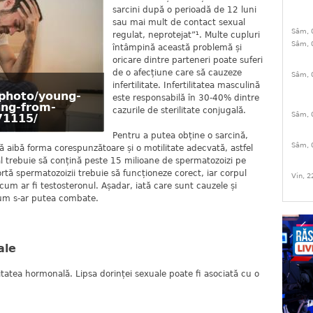
sarcini după o perioadă de 12 luni
sau mai mult de contact sexual
Sâm, 
regulat, neprotejat”¹. Multe cupluri
Sâm, 
întâmpină această problemă și
oricare dintre parteneri poate suferi
de o afecțiune care să cauzeze
Sâm, 
infertilitate. Infertilitatea masculină
photo/young-
este responsabilă în 30-40% dintre
ing-from-
cazurile de sterilitate conjugală.
Sâm, 
71115/
Pentru a putea obține o sarcină,
Sâm, 
să aibă forma corespunzătoare și o motilitate adecvată, astfel
al trebuie să conțină peste 15 milioane de spermatozoizi pe
sportă spermatozoizii trebuie să funcționeze corect, iar corpul
Vin, 2
cum ar fi testosteronul. Așadar, iată care sunt cauzele și
i cum s-ar putea combate.
ale
itatea hormonală. Lipsa dorinței sexuale poate fi asociată cu o