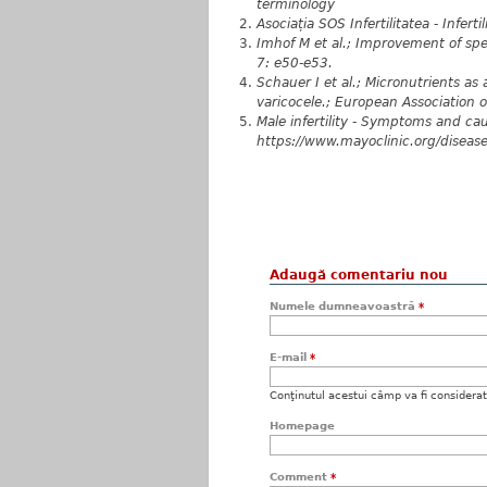
terminology
Asociația SOS Infertilitatea - Infert
Imhof M et al.; Improvement of sp
7: e50-e53.
Schauer I et al.; Micronutrients as 
varicocele.; European Association o
Male infertility - Symptoms and ca
https://www.mayoclinic.org/diseas
Adaugă comentariu nou
Numele dumneavoastră
*
E-mail
*
Conţinutul acestui câmp va fi considerat c
Homepage
Comment
*