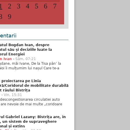
1
2
3
4
5
6
7
8
9
ntarii
atul Bogdan Ivan, despre
ul său și deciziile luate la
erul Energiei
n Ivan
-
Sâm, 07:21
dane, măi Ivane, De la Tisa pân’ la
Noi îi mulțumim lui nașul Care te-a
 proiectarea pe Linia
ră/Coridorul de mobilitate durabilă
t râului Bistrița
u
-
Vin, 15:31
descongestionarea circulatiei auto
a are nevoie de mai multe „coridoare
ul Gabriel Lazany: Bistrița are, în
t, un sistem de supraveghere
onal și extins