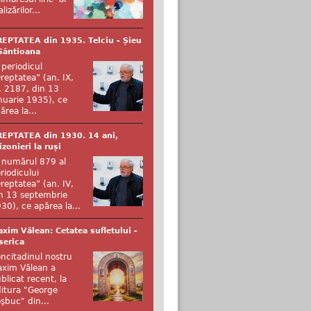
alizărilor...
EPTATEA din 1935. Telciu - Șieu
Sântioana
 periodicul
reptatea” (an. IX,
. 2187, din 13
nuarie 1935), ce
ărea la...
EPTATEA din 1930. 14 ani,
izonieri la ruși
 numărul 879 al
riodicului
reptatea” (an. IV,
n 13 septembrie
30), ce apărea la...
xim Vălean: Cetatea sufletului -
serica
ncitadinul nostru
xim Vălean a
blicat recent, la
itura "George
şbuc" din...