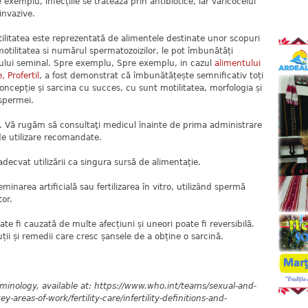
 exemplu, infecțiile se tratează prin antibiotice, iar varicocelul
invazive.
ilitatea este reprezentată de alimentele destinate unor scopuri
otilitatea si numărul spermatozoizilor, le pot îmbunătăți
dului seminal. Spre exemplu, Spre exemplu, in cazul
alimentului
 Profertil
, a fost demonstrat că îmbunătățește semnificativ toți
ncepție și sarcina cu succes, cu sunt motilitatea, morfologia și
spermei.
. Vă rugăm să consultaţi medicul înainte de prima administrare
 de utilizare recomandate.
decvat utilizării ca singura sursă de alimentație.
minarea artificială sau fertilizarea în vitro, utilizând spermă
tor.
ate fi cauzată de multe afecțiuni și uneori poate fi reversibilă.
uții și remedii care cresc șansele de a obține o sarcină.
erminology, available at: https://www.who.int/teams/sexual-and-
-areas-of-work/fertility-care/infertility-definitions-and-