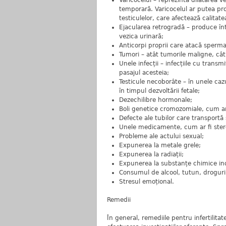
Varicocelul – reprezintă dilatarea ve
temporară. Varicocelul ar putea pro
testiculelor, care afectează calitat
Ejacularea retrogradă – produce înt
vezica urinară;
Anticorpi proprii care atacă sperma
Tumori – atât tumorile maligne, câ
Unele infecții – infecțiile cu trans
pasajul acesteia;
Testicule necoborâte – în unele ca
în timpul dezvoltării fetale;
Dezechilibre hormonale;
Boli genetice cromozomiale, cum ar 
Defecte ale tubilor care transportă
Unele medicamente, cum ar fi stero
Probleme ale actului sexual;
Expunerea la metale grele;
Expunerea la radiații;
Expunerea la substanțe chimice ind
Consumul de alcool, tutun, droguri
Stresul emoțional.
Remedii
În general, remediile pentru infertilitat