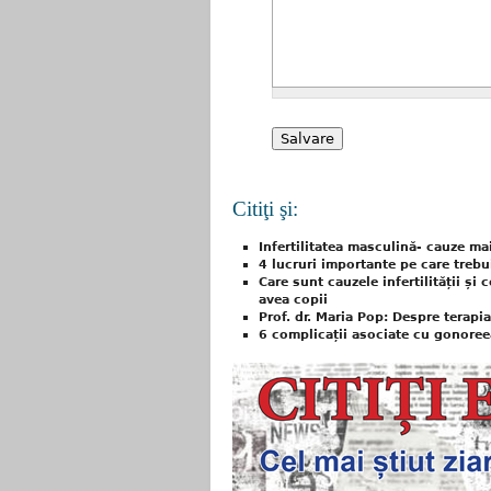
Citiţi şi:
Infertilitatea masculină- cauze m
4 lucruri importante pe care trebu
Care sunt cauzele infertilității și 
avea copii
Prof. dr. Maria Pop: Despre terapia
6 complicații asociate cu gonoree