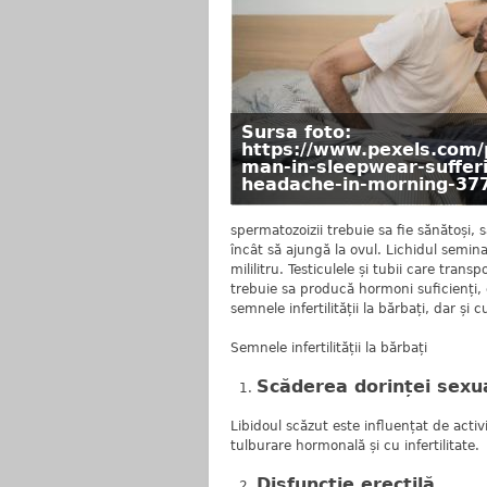
Sursa foto:
https://www.pexels.com/
man-in-sleepwear-suffer
headache-in-morning-37
spermatozoizii trebuie sa fie sănătoși, 
încât să ajungă la ovul. Lichidul semin
mililitru. Testiculele și tubii care tran
trebuie sa producă hormoni suficienți, 
semnele infertilității la bărbați, dar ș
Semnele infertilității la bărbați
Scăderea dorinței sexu
Libidoul scăzut este influențat de activ
tulburare hormonală și cu infertilitate.
Disfuncție erectilă