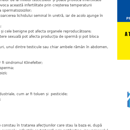
nelor de la nivelul testiculelor și poate provoca infertilitate
voca această infertilitate prin creșterea temperaturii
ea spermatozoizilor;
oarcerea lichidului seminal în uretră, iar de acolo ajunge în
;
t și cele benigne pot afecta organele reproducătoare;
mitere sexuală pot afecta producția de spermă și pot bloca
zuri, unul dintre testicule sau chiar ambele rămân în abdomen,
fi sindromul Klinefelter;
 sperma;
izii;
ustriale, cum ar fi toluen și pesticide;
;
e constau în tratarea afecțiunilor care stau la baza ei, după