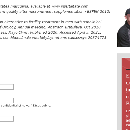
ilitatea masculina, available at www.infertilitate.com
erm quality after micronutrient supplementation.; ESPEN 2012;
an alternative to fertility treatment in men with subclinical
f Urology, Annual meeting, Abstract, Bratislava, Oct 2010.
uses. Mayo Clinic. Published 2020. Accessed April 5, 2021.
es-conditions/male-infertility/symptoms-causes/syc-20374773
E
e
ț
c
B
onfidenţial şi nu va fi făcut public.
Do
și
ad
ca
pa