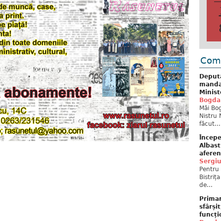
Come
Deput
mandat
Minist
Bogda
Măi Bog
Nistru 
făcut...
Începe
Albast
aferen
Sergi
Pentru 
Bistriț
de...
Primar
sfârși
funcți