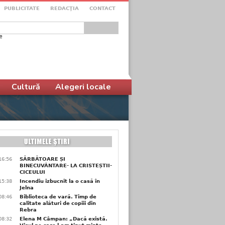
PUBLICITATE
REDACŢIA
CONTACT
e
ular de căutare
Cultură
Alegeri locale
16:56
SĂRBĂTOARE ȘI
BINECUVÂNTARE- LA CRISTEȘTII-
CICEULUI
15:38
Incendiu izbucnit la o casă în
Jelna
08:46
Biblioteca de vară. Timp de
calitate alături de copiii din
Rebra
08:32
Elena M Câmpan: „Dacă există.