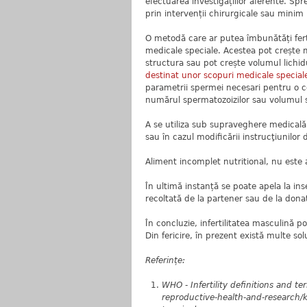
efectuarea investigațiilor aferente. Spre
prin intervenții chirurgicale sau minim 
O metodă care ar putea îmbunătăți fert
medicale speciale. Acestea pot crește m
structura sau pot crește volumul lichi
destinat unor scopuri medicale speciale,
parametrii spermei necesari pentru o co
numărul spermatozoizilor sau volumul 
A se utiliza sub supraveghere medicală
sau în cazul modificării instrucţiunilor
Aliment incomplet nutritional, nu este a
În ultimă instanță se poate apela la inse
recoltată de la partener sau de la dona
În concluzie, infertilitatea masculină po
Din fericire, în prezent există multe sol
Referințe:
WHO - Infertility definitions and t
reproductive-health-and-research/key