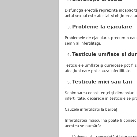
Disfuncția erectilă reprezinta incapacit
actul sexual este afectat și obținerea u
Probleme la ejaculare
Problemele de ejaculare, precum o cant
semn al infertilității.
Testicule umflate și du
Testiculele umflate și dureroase pot fi
afecțiuni care pot cauza infertilitate.
Testicule mici sau tari
Schimbarea consistenței și dimensiunii t
infertilitate, deoarece în testicule se p
Cauzele infertilității la bărbați
Infertilitatea masculină poate fi conseci
acestea se numără: