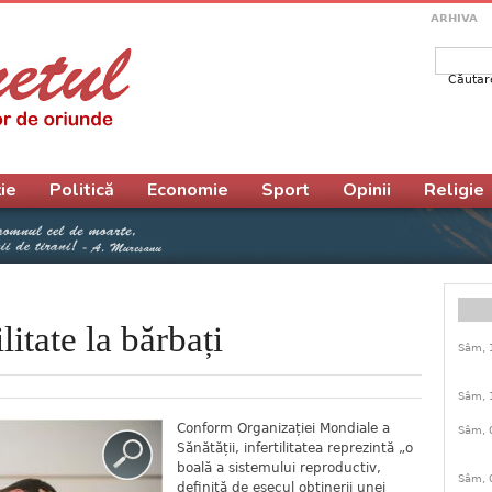
ARHIVA
Căutar
Form
ie
Politică
Economie
Sport
Opinii
Religie
litate la bărbați
Sâm, 
Sâm, 
Conform Organizației Mondiale a
Sâm, 
Sănătății, infertilitatea reprezintă „o
boală a sistemului reproductiv,
Sâm, 
definită de eșecul obținerii unei