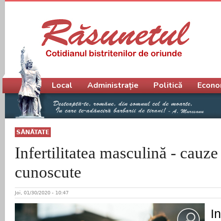
Meniu principal
Local
Administrație
Politică
Econo
SĂNĂTATE
Infertilitatea masculină - cauze
cunoscute
Joi, 01/30/2020 - 10:47
In