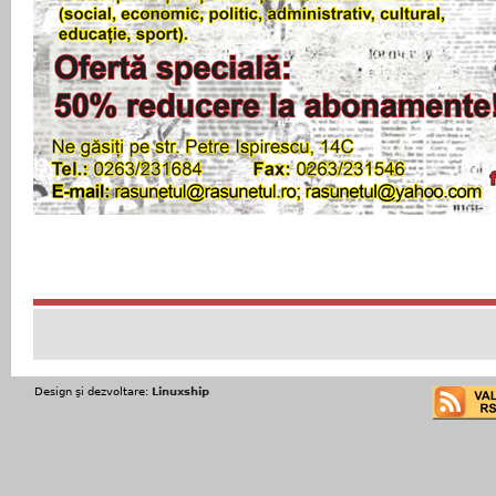
Design şi dezvoltare:
Linuxship