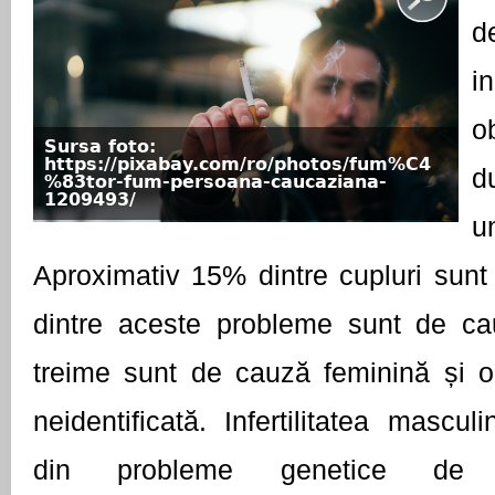
d
i
o
Sursa foto:
https://pixabay.com/ro/photos/fum%C4
d
%83tor-fum-persoana-caucaziana-
1209493/
u
Aproximativ 15% dintre cupluri sunt i
dintre aceste probleme sunt de ca
treime sunt de cauză feminină și o
neidentificată. Infertilitatea mascul
din probleme genetice de s