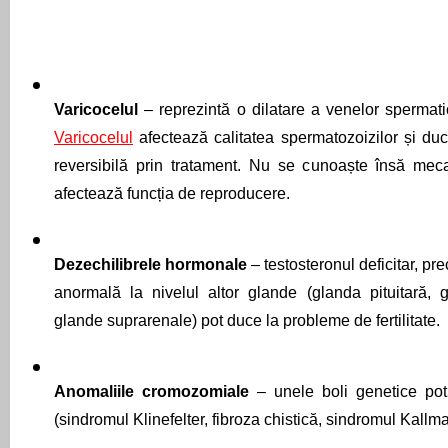
Varicocelul 
Varicocelul
 afectează calitatea spermatozoizilor și duce 
reversibilă prin tratament. Nu se cunoaște însă mec
afectează funcția de reproducere. 
Dezechilibrele hormonale 
– testosteronul deficitar, pr
anormală la nivelul altor glande (glanda pituitară, g
glande suprarenale) pot duce la probleme de fertilitate.
Anomaliile cromozomiale 
– unele boli genetice pot f
(sindromul Klinefelter, fibroza chistică, sindromul Kall