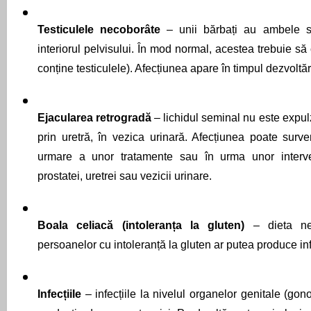
Testiculele necoborâte 
– unii bărbați au ambele sa
interiorul pelvisului. În mod normal, acestea trebuie să 
conține testiculele). Afecțiunea apare în timpul dezvoltări
Ejacularea retrogradă 
– lichidul seminal nu este expulza
prin uretră, în vezica urinară. Afecțiunea poate surve
urmare a unor tratamente sau în urma unor intervenț
prostatei, uretrei sau vezicii urinare.
Boala celiacă (intoleranța la gluten) 
– dieta ne
persoanelor cu intoleranță la gluten ar putea produce infe
Infecțiile 
– infecțiile la nivelul organelor genitale (gon