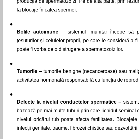
producția de spermatozoizi. Pe de altă parte, prin leziun
la blocaje în calea spermei.
Bolile autoimune 
– sistemul imunitar începe să pr
țesuturilor și celulelor proprii, pe care le consideră a fi
poate fi vorba de o distrugere a spermatozoizilor. 
Tumorile 
– tumorile benigne (necanceroase) sau malig
activitatea hormonală responsabilă cu funcția de reprod
Defecte la nivelul conductelor spermatice 
– sistem
bazează pe mai multe tuburi prin care lichidul seminal es
nivelul oricărui tub poate afecta fertilitatea. Blocaje
infecții genitale, traume, fibrozei chistice sau dezvoltări