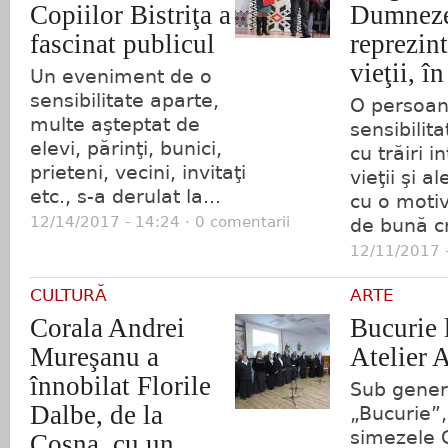
Copiilor Bistriţa a
Dumneze
fascinat publicul
reprezin
vieţii, î
Un eveniment de o
sensibilitate aparte,
O persoan
multe aşteptat de
sensibilit
elevi, părinţi, bunici,
cu trăiri i
prieteni, vecini, invitaţi
vieţii şi a
etc., s-a derulat la...
cu o motiv
12/14/2017 - 14:24 · 0 comentarii
de bună cr
12/11/2017 -
CULTURĂ
ARTE
Corala Andrei
Bucurie 
Mureşanu a
Atelier 
înnobilat Florile
Sub gener
Dalbe, de la
„Bucurie”,
simezele G
Coşna, cu un