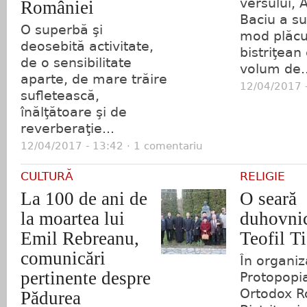
versului, 
României
Baciu a su
O superbă şi
mod plăcut
deosebită activitate,
bistriţean
de o sensibilitate
volum de..
aparte, de mare trăire
12/04/2017 -
sufletească,
înălţătoare şi de
reverberaţie...
12/04/2017 - 13:42 · 1 comentariu
CULTURĂ
RELIGIE
La 100 de ani de
O seară
la moartea lui
duhovnic
Emil Rebreanu,
Teofil T
comunicări
În organi
pertinente despre
Protopopia
Ortodox 
Pădurea