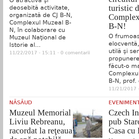
O atractivă şi
turistic 
deosebită activitate,
organizată de CJ B-N,
Complex
Complexul Muzeal B-
B-N!
N, în colaborare cu
O frumoas
Muzeul Naţional de
elocventă
Istorie al...
utilă şi se
11/22/2017 - 15:11 · 0 comentarii
propunere
făcut-o m
Complexul
B-N, prof. 
11/21/2017 -
NĂSĂUD
EVENIMEN
Muzeul Memorial
Czech In
Liviu Rebreanu,
pub Sta
racordat la reţeaua
Casa cu 