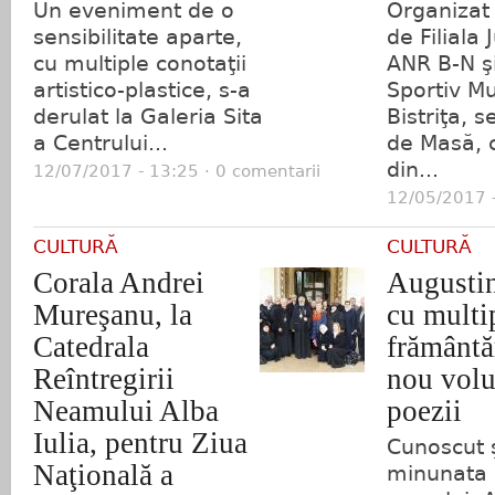
Un eveniment de o
Organizat
sensibilitate aparte,
de Filiala
cu multiple conotaţii
ANR B-N şi
artistico-plastice, s-a
Sportiv Mu
derulat la Galeria Sita
Bistriţa, s
a Centrului...
de Masă, 
din...
12/07/2017 - 13:25 · 0 comentarii
12/05/2017 -
CULTURĂ
CULTURĂ
Corala Andrei
Augustin
Mureşanu, la
cu multi
Catedrala
frământăr
Reîntregirii
nou vol
Neamului Alba
poezii
Iulia, pentru Ziua
Cunoscut ş
Naţională a
minunata 