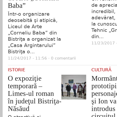
Baba”
de aprecia
incredibil,
Într-o organizare
adevărat,
deosebită şi atipică,
la cunoscu
Liceul de Arte
Tehnic „Gr
„Corneliu Baba” din
din...
Bistriţa a organizat la
11/23/2017 -
„Casa Argintarului”
Bistriţa o...
11/24/2017 - 11:56 · 0 comentarii
ISTORIE
CULTURĂ
O expoziţie
Mormânt
temporară –
prototipi
Limes-ul roman
personaj
în judeţul Bistriţa-
şi Ion va
Năsăud
introdus
circuitul 