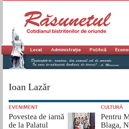
Meniu principal
Local
Administrație
Politică
Econo
Ioan Lazăr
EVENIMENT
CULTURĂ
Povestea de iarnă
Pentru M
de la Palatul
Blaga, N