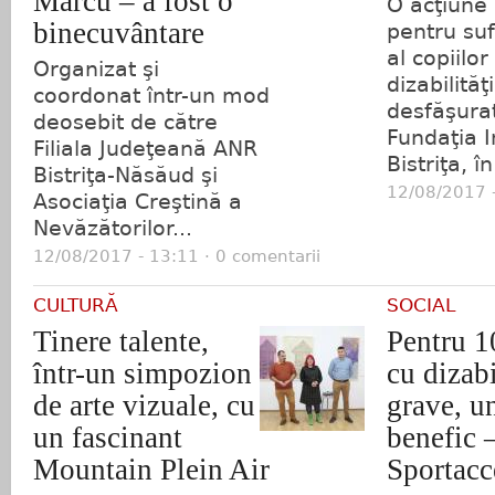
Marcu – a fost o
O acţiune 
binecuvântare
pentru suf
al copiilor
Organizat şi
dizabilităţi
coordonat într-un mod
desfăşura
deosebit de către
Fundaţia I
Filiala Judeţeană ANR
Bistriţa, în
Bistriţa-Năsăud şi
12/08/2017 -
Asociaţia Creştină a
Nevăzătorilor...
12/08/2017 - 13:11 · 0 comentarii
CULTURĂ
SOCIAL
Tinere talente,
Pentru 10
într-un simpozion
cu dizabi
de arte vizuale, cu
grave, u
un fascinant
benefic 
Mountain Plein Air
Sportacc