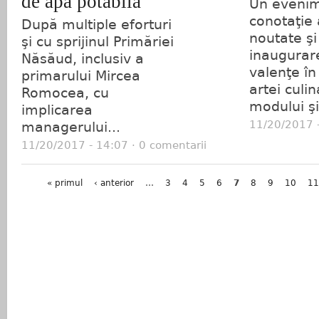
de apă potabilă
Un evenim
conotaţie 
După multiple eforturi
noutate şi
şi cu sprijinul Primăriei
inaugurar
Năsăud, inclusiv a
valenţe î
primarului Mircea
artei culin
Romocea, cu
modului şi
implicarea
11/20/2017 -
managerului...
11/20/2017 - 14:07 · 0 comentarii
Pagini
« primul
‹ anterior
…
3
4
5
6
7
8
9
10
11