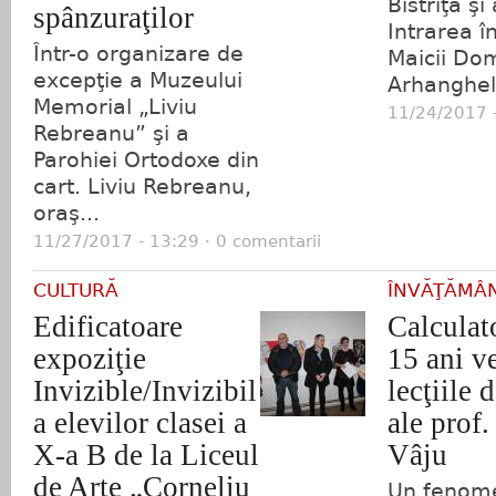
Bistriţa şi
spânzuraţilor
Intrarea î
Într-o organizare de
Maicii Dom
excepţie a Muzeului
Arhangheli
Memorial „Liviu
11/24/2017 -
Rebreanu” şi a
Parohiei Ortodoxe din
cart. Liviu Rebreanu,
oraş...
11/27/2017 - 13:29 · 0 comentarii
CULTURĂ
ÎNVĂŢĂMÂ
Edificatoare
Calculat
expoziţie
15 ani v
Invizible/Invizibil
lecţiile 
a elevilor clasei a
ale prof
X-a B de la Liceul
Vâju
de Arte „Corneliu
Un fenome