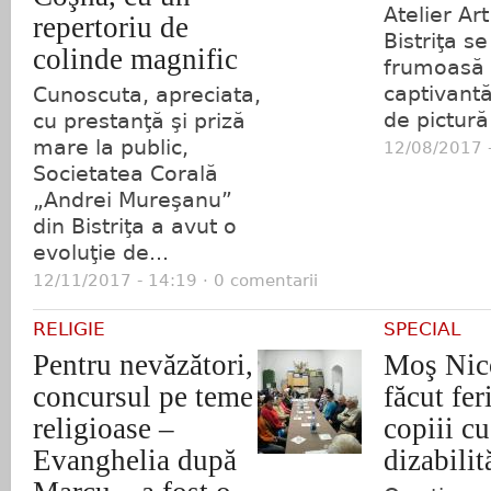
Atelier Ar
repertoriu de
Bistriţa se
colinde magnific
frumoasă 
captivantă
Cunoscuta, apreciata,
de pictură.
cu prestanţă şi priză
mare la public,
12/08/2017 -
Societatea Corală
„Andrei Mureşanu”
din Bistriţa a avut o
evoluţie de...
12/11/2017 - 14:19 · 0 comentarii
RELIGIE
SPECIAL
Pentru nevăzători,
Moş Nico
concursul pe teme
făcut feri
religioase –
copiii cu
Evanghelia după
dizabilit