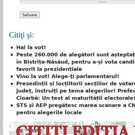
Citiţi şi:
Hai la vot!
Peste 260.000 de alegători sunt așteptați
în Bistrița-Năsăud, pentru a-și vota cand
favorit la prezidențiale
Vino la vot! Alege-ţi parlamentarul!
Președinții și locțiitorii secțiilor de vota
județ, instruiți pe tema alegerilor! Prefec
Cioarbă: Un test al maturității electorale
STS şi AEP pregătesc marea scanare a CN
pentru alegerile locale