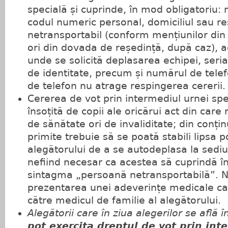
specială și cuprinde, în mod obligatoriu
codul numeric personal, domiciliul sau re
netransportabil (conform mențiunilor din 
ori din dovada de reședință, după caz), a
unde se solicită deplasarea echipei, seria
de identitate, precum și numărul de tele
de telefon nu atrage respingerea cererii.
Cererea de vot prin intermediul urnei spec
însoțită de copii ale oricărui act din care
de sănătate ori de invaliditate; din conținu
primite trebuie să se poată stabili lipsa pos
alegătorului de a se autodeplasa la sediul
nefiind necesar ca acestea să cuprindă 
sintagma „persoană netransportabilă”. N
prezentarea unei adeverințe medicale car
către medicul de familie al alegătorului.
Alegătorii care în ziua alegerilor se află 
pot exercita dreptul de vot prin int