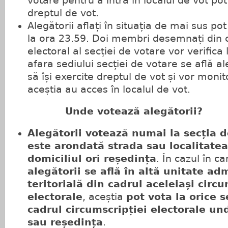
votare pentru a intra în localul de vot pot 
dreptul de vot.
Alegătorii aflați în situația de mai sus po
la ora 23.59. Doi membri desemnați din c
electoral al secției de votare vor verifica
afara sediului secției de votare se află a
să își exercite dreptul de vot și vor monit
aceștia au acces în localul de vot.
Unde votează alegătorii?
Alegătorii votează numai la secția d
este arondată strada sau localitatea
domiciliul ori reședința
. În cazul în c
alegătorii se află în altă unitate adm
teritorială din cadrul aceleiași circu
electorale
, aceștia
pot vota la orice s
cadrul circumscripției electorale und
sau reședința
.