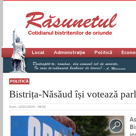
Meniu principal
Local
Administrație
Politică
Econo
POLITICĂ
Bistrița-Năsăud își votează par
Dum, 12/01/2024 - 08:02
As
Bi
in