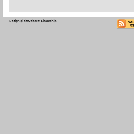
Design şi dezvoltare:
Linuxship