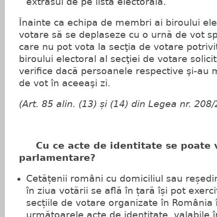
extrasul de pe lista electorală.
Înainte ca echipa de membri ai biroului elec
votare să se deplaseze cu o urnă de vot sp
care nu pot vota la secţia de votare potrivit
biroului electoral al secţiei de votare solic
verifice dacă persoanele respective şi-au m
de vot în aceeaşi zi.
(Art. 85 alin. (13) și (14) din Legea nr. 208
Cu ce acte de identitate se poate v
parlamentare?
Cetățenii români cu domiciliul sau reșed
în ziua votării se află în țară își pot exerc
secțiile de votare organizate în România 
următoarele acte de identitate, valabile în