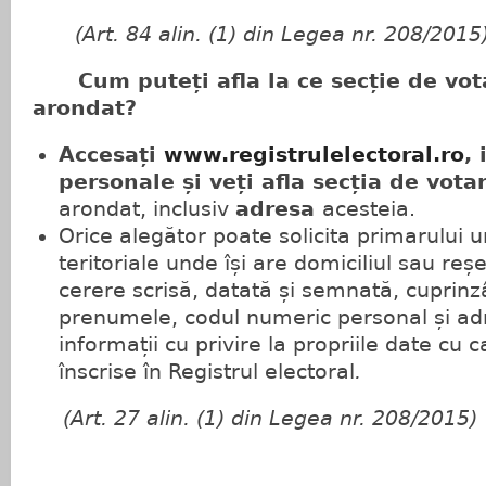
(
Art. 84 alin. (1) din Legea nr. 208/2015
Cum puteți afla la ce secție de vota
arondat?
Accesați
www.registrulelectoral.ro
,
personale și veți afla secția de vota
arondat, inclusiv
adresa
acesteia.
Orice alegător poate solicita primarului un
teritoriale unde își are domiciliul sau reș
cerere scrisă, datată și semnată, cuprin
prenumele, codul numeric personal și adr
informații cu privire la propriile date cu 
înscrise în Registrul electoral
.
(Art. 27 alin. (1)
din Legea nr. 208/2015)