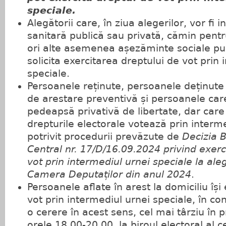
speciale.
Alegătorii care, în ziua alegerilor, vor fi i
sanitară publică sau privată, cămin pent
ori alte asemenea așezăminte sociale pub
solicita exercitarea dreptului de vot prin
speciale.
Persoanele reținute, persoanele deținut
de arestare preventivă și persoanele car
pedeapsă privativă de libertate, dar care
drepturile electorale votează prin interme
potrivit procedurii prevăzute de
Decizia B
Central nr. 17/D/16.09.2024 privind exerc
vot prin intermediul urnei speciale la ale
Camera Deputaților din anul 2024
.
Persoanele aflate în arest la domiciliu își
vot prin intermediul urnei speciale, în con
o cerere în acest sens, cel mai târziu în p
orele 18.00-20.00, la biroul electoral al 