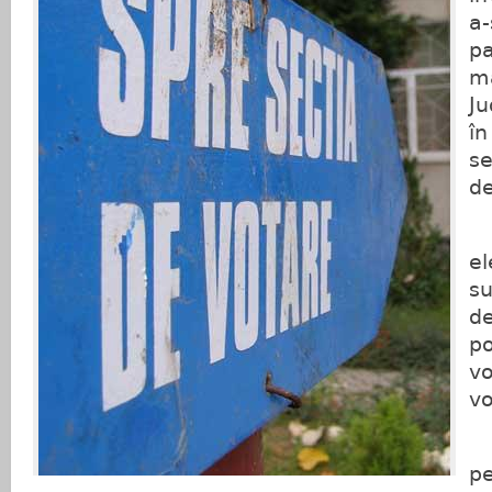
a-
pa
m
Ju
în
se
de
Î
el
su
de
po
vo
vo
L
pe