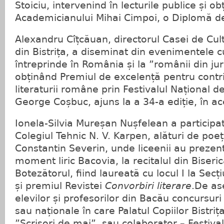
Stoiciu, intervenind în lecturile publice și o
Academicianului Mihai Cimpoi, o Diplomă d
Alexandru Cîțcăuan, directorul Casei de Cult
din Bistrița, a diseminat din evenimentele c
întreprinde în România și la ”românii din ju
obținând Premiul de excelență pentru contr
literaturii române prin Festivalul Național d
George Coșbuc, ajuns la a 34-a ediție, în a
Ionela-Silvia Mureșan Nușfelean a participa
Colegiul Tehnic N. V. Karpen, alături de poeți
Constantin Severin, unde liceenii au prezen
moment liric Bacovia, la recitalul din Biseric
Botezătorul, fiind laureată cu locul I la Sec
și premiul Revistei
Convorbiri literare
.De as
elevilor și profesorilor din Bacău concursuri
sau naționale în care Palatul Copiilor Bistriț
”Scrisori de mai”, sau colaborator – Festiva