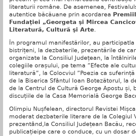
literaturii române. De asemenea, Festivaluls
autentice băcăuane prin acordarea
Premii
Fundaţiei „Georgeta şi Mircea Cancic
Literatură, Cultură şi Arte
.
În programul manifestărilor, au participatla
bistrițeni, la dezbaterile, prezentările de car
organizate la Consiliul Județean, la întâlnirile
colegiile orașului, pe tema ”Efecte ale cultur
literatură”, la Colocviul ”Poezia ca suferință
de la Biserica Sfântul Ioan Botezătorul, la 
de la Centrul de Cultură George Apostu și, b
discuțiile de la Casa Memorială George Bac
Olimpiu Nușfelean, directorul Revistei Mișcar
moderat dezbaterile literare de la Colegiul 
prezentând,la Consiliul Județean Bacău, re
publicațieipe care o conduce, cu un dosar d