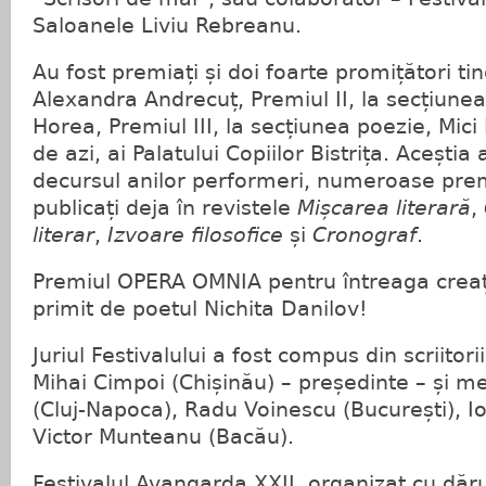
Saloanele Liviu Rebreanu.
Au fost premiați și doi foarte promițători tine
Alexandra Andrecuț, Premiul II, la secțiunea
Horea, Premiul III, la secțiunea poezie, Mici 
de azi, ai Palatului Copiilor Bistrița. Aceștia 
decursul anilor performeri, numeroase premii
publicați deja în revistele
Mișcarea literară
,
literar
,
Izvoare filosofice
și
Cronograf
.
Premiul OPERA OMNIA pentru întreaga creație
primit de poetul Nichita Danilov!
Juriul Festivalului a fost compus din scriitor
Mihai Cimpoi (Chișinău) – președinte – și m
(Cluj-Napoca), Radu Voinescu (București), Io
Victor Munteanu (Bacău).
Festivalul Avangarda XXII, organizat cu dăru