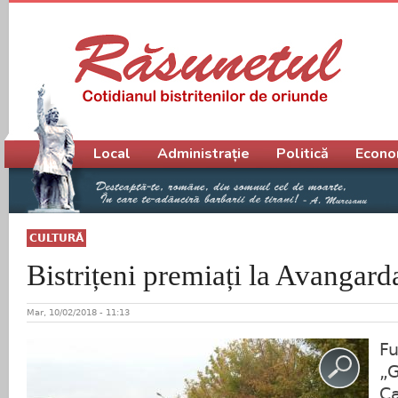
Meniu principal
Local
Administrație
Politică
Econo
CULTURĂ
Bistrițeni premiați la Avangar
Mar, 10/02/2018 - 11:13
Fu
„G
Ca