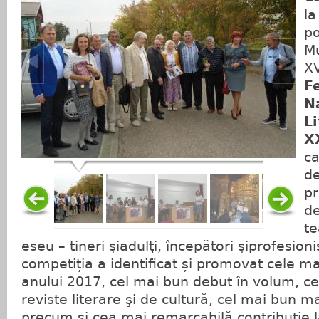
la
po
M
XV
F
N
L
X
ca
de
pr
de
te
eseu – tineri şiadulţi, începători şiprofesioni
competiția a identificat și promovat cele ma
anului 2017, cel mai bun debut în volum, c
reviste literare şi de cultură, cel mai bun 
precum și cea mai remarcabilă contribuție