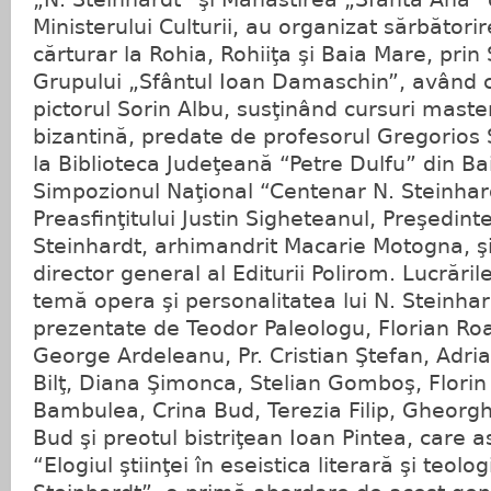
Ministerului Culturii, au organizat sărbătorire
cărturar la Rohia, Rohiiţa şi Baia Mare, prin
Grupului „Sfântul Ioan Damaschin”, având 
pictorul Sorin Albu, susţinând cursuri mast
bizantină, predate de profesorul Gregorios S
la Biblioteca Judeţeană “Petre Dulfu” din Ba
Simpozionul Naţional “Centenar N. Steinhard
Preasfinţitului Justin Sigheteanul, Preşedint
Steinhardt, arhimandrit Macarie Motogna, şi
director general al Editurii Polirom. Lucrări
temă opera şi personalitatea lui N. Steinhard
prezentate de Teodor Paleologu, Florian Roat
George Ardeleanu, Pr. Cristian Ştefan, Adri
Bilţ, Diana Şimonca, Stelian Gomboş, Florin 
Bambulea, Crina Bud, Terezia Filip, Gheorg
Bud şi preotul bistriţean Ioan Pintea, care
“Elogiul ştiinţei în eseistica literară şi teolog