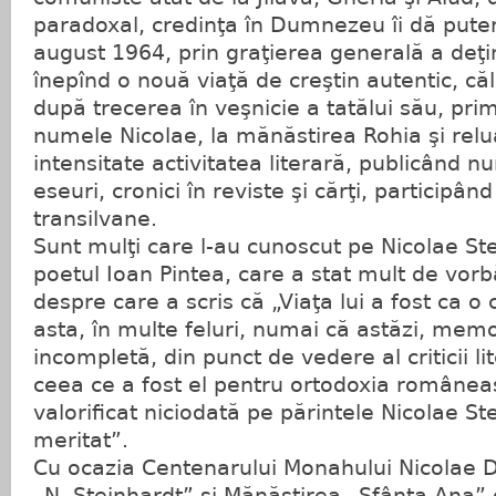
paradoxal, credinţa în Dumnezeu îi dă puteri
august 1964, prin graţierea generală a deţinu
înepînd o nouă viaţă de creştin autentic, că
după trecerea în veşnicie a tatălui său, pri
numele Nicolae, la mănăstirea Rohia şi rel
intensitate activitatea literară, publicând 
eseuri, cronici în reviste şi cărţi, participând
transilvane.
Sunt mulţi care l-au cunoscut pe Nicolae Ste
poetul Ioan Pintea, care a stat mult de vor
despre care a scris că „Viaţa lui a fost ca o
asta, în multe feluri, numai că astăzi, mem
incompletă, din punct de vedere al criticii li
ceea ce a fost el pentru ortodoxia româneas
valorificat niciodată pe părintele Nicolae St
meritat”.
Cu ocazia Centenarului Monahului Nicolae D
„N. Steinhardt” şi Mănăstirea „Sfânta Ana” d