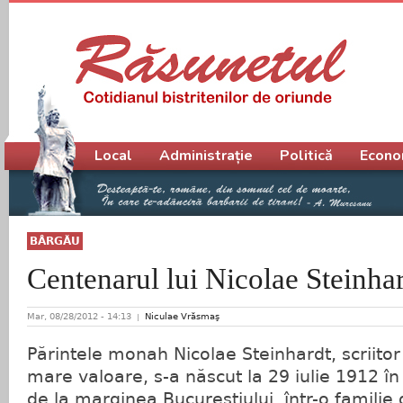
Meniu principal
Local
Administrație
Politică
Econo
BÂRGĂU
Centenarul lui Nicolae Steinha
Mar, 08/28/2012 - 14:13
Niculae Vrăsmaş
Părintele monah Nicolae Steinhardt, scriitor ş
mare valoare, s-a născut la 29 iulie 1912 
de la marginea Bucureştiului, într-o familie d