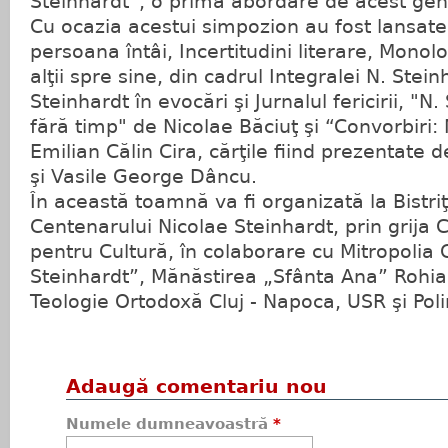
Steinhardt”, o primă abordare de acest gen
Cu ocazia acestui simpozion au fost lansate c
persoana întâi, Incertitudini literare, Monolo
alţii spre sine, din cadrul Integralei N. Stei
Steinhardt în evocări şi Jurnalul fericirii, "N
fără timp" de Nicolae Băciuţ şi “Convorbiri: 
Emilian Călin Cira, cărţile fiind prezentate
şi Vasile George Dâncu.
În această toamnă va fi organizată la Bistr
Centenarului Nicolae Steinhardt, prin grija 
pentru Cultură, în colaborare cu Mitropolia C
Steinhardt”, Mănăstirea „Sfânta Ana” Rohia
Teologie Ortodoxă Cluj - Napoca, USR şi Pol
Adaugă comentariu nou
Numele dumneavoastră
*