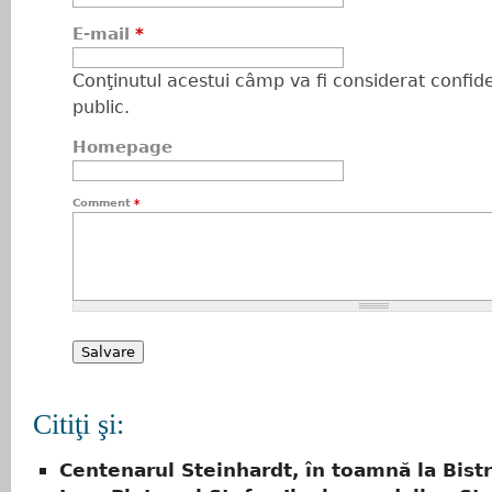
E-mail
*
Conţinutul acestui câmp va fi considerat confiden
public.
Homepage
Comment
*
Citiţi şi:
Centenarul Steinhardt, în toamnă la Bistr