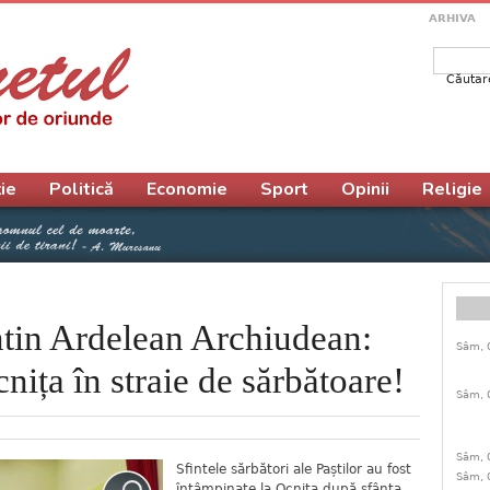
ARHIVA
Căutar
Form
ie
Politică
Economie
Sport
Opinii
Religie
ntin Ardelean Archiudean:
Sâm, 
nița în straie de sărbătoare!
Sâm, 
Sâm, 
Sfintele sărbători ale Paștilor au fost
Sâm, 
întâmpinate la Ocnița după sfânta