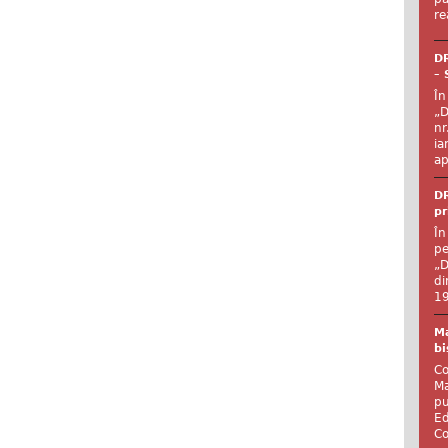
re
DR
– 
În
„D
nr
ia
ap
DR
pr
În
pe
„D
di
19
Ma
bi
Co
Ma
pu
Ed
Co