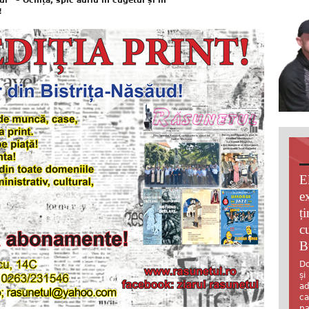
’’ – Ocnița, spic auriu în cugetul și în
!
E
e
ț
c
B
Do
și
ad
ca
pa