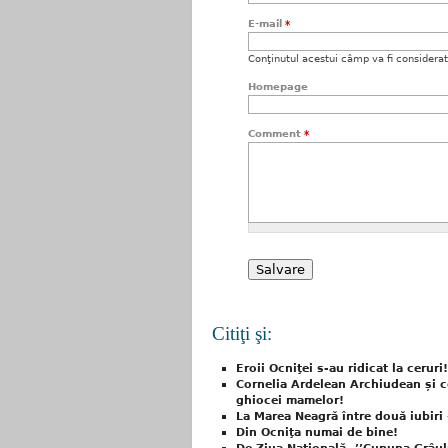
E-mail
*
Conţinutul acestui câmp va fi considerat c
Homepage
Comment
*
Citiţi şi:
Eroii Ocniţei s-au ridicat la ceruri!
Cornelia Ardelean Archiudean și co
ghiocei mamelor!
La Marea Neagră între două iubiri –
Din Ocniţa numai de bine!