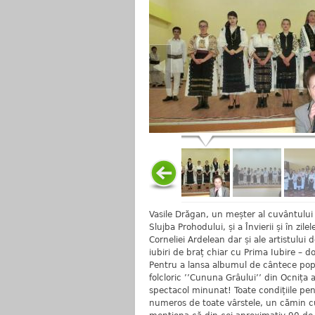
Vasile Drăgan, un meșter al cuvântului b
Slujba Prohodului, și a Învierii și în zile
Corneliei Ardelean dar și ale artistului
iubiri de braț chiar cu Prima Iubire –
Pentru a lansa albumul de cântece popu
folcloric ’’Cununa Grâului’’ din Ocnița a
spectacol minunat! Toate condițiile pen
numeros de toate vârstele, un cămin cul