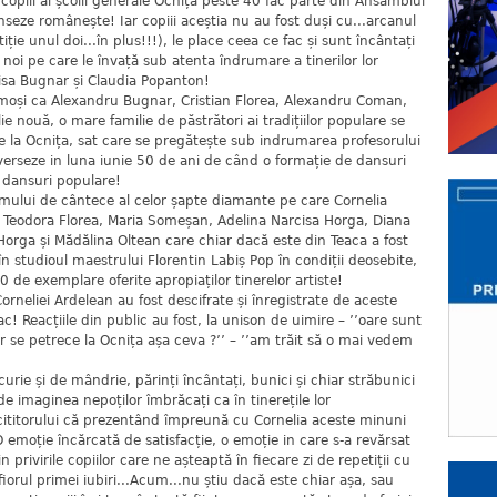
opiii ai școlii generale Ocnița peste 40 fac parte din Ansamblul
anseze românește! Iar copiii aceștia nu au fost duși cu...arcanul
tiție unul doi...în plus!!!), le place ceea ce fac și sunt încântați
le noi pe care le învață sub atenta îndrumare a tinerilor lor
isa Bugnar și Claudia Popanton!
inimoși ca Alexandru Bugnar, Cristian Florea, Alexandru Coman,
ie nouă, o mare familie de păstrători ai tradițiilor populare se
e la Ocnița, sat care se pregătește sub indrumarea profesorului
verseze in luna iunie 50 de ani de când o formație de dansuri
a dansuri populare!
mului de cântece al celor șapte diamante pe care Cornelia
 : Teodora Florea, Maria Someșan, Adelina Narcisa Horga, Diana
orga și Mădălina Oltean care chiar dacă este din Teaca a fost
 în studioul maestrului Florentin Labiș Pop în condiții deosebite,
0 de exemplare oferite apropiaților tinerelor artiste!
rneliei Ardelean au fost descifrate și înregistrate de aceste
ac! Reacțiile din public au fost, la unison de uimire – ’’oare sunt
iar se petrece la Ocnița așa ceva ?’’ – ’’am trăit să o mai vedem
urie și de mândrie, părinți încântați, bunici și chiar străbunici
 de imaginea nepoților îmbrăcați ca în tinerețile lor
cititorului că prezentând împreună cu Cornelia aceste minuni
 emoție încărcată de satisfacție, o emoție in care s-a revărsat
n privirile copiilor care ne așteaptă în fiecare zi de repetiții cu
iorul primei iubiri...Acum...nu știu dacă este chiar așa, sau