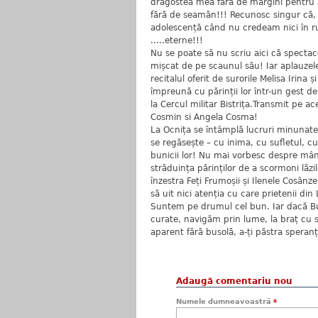
dragostea mea fără de margini pentru ace
fără de seamăn!!! Recunosc singur că, d
adolescență când nu credeam nici în ru
.....eterne!!!
Nu se poate să nu scriu aici că spectac
mișcat de pe scaunul său! Iar aplauzele
recitalul oferit de surorile Melisa Irina
împreună cu părinții lor într-un gest de
la Cercul militar Bistrița.Transmit pe ac
Cosmin si Angela Cosma!
La Ocnița se întâmplă lucruri minunate!
se regăsește – cu inima, cu sufletul, c
bunicii lor! Nu mai vorbesc despre mân
străduința părinților de a scormoni lăzil
înzestra Feți Frumoșii și Ilenele Cosânze
să uit nici atenția cu care prietenii din 
Suntem pe drumul cel bun. Iar dacă B
curate, navigăm prin lume, la braț cu 
aparent fără busolă, a-ți păstra speran
Adaugă comentariu nou
Numele dumneavoastră
*