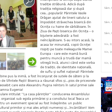
tradiție străbună. Adică după
Sâm, 
tradiția religioasă dar și după
cea...populară! Părintele Vasile
Drăgan ajutat de tinerii satului a
împodobit străvechea biserică din
Sâm, 
Ocnița cu haine de sărbătoare. În
Ziua de Paști biserica din Ocnița – o
Sâm, 
bijuterie adevărată- a fost
neîncăpătoare. S-au intors acasă, la
Vin, 2
acasa lor minunată, copiii Ocniței
risipiți pe toate meleagurile Mamei
Vin, 1
Europa - care este mamă bună
pentru muncă și trudă dar mamă
vitregă încă, atunci când este vorba
Vin, 1
de tradiții, de identitate națională,
de suflu și suflet național! Părintele
ine pus la inimă, a fost înconjurat de sutele de săteni și la
le de Sfintele Paști! Biserica a răsunat sfios și...pios de pricesnele
 deosebit care este Alexandru Pugna reîntors în satul primei sale
 doamna Eugenia!
lare intitulat ’’La casa părinților’’ conducerea Ansamblului
 organizat sub egida primăriei și a consiliului local Teaca un
tru un eveniment special au fost îndeplinite: un public
tural primitor și mai ales artiști numeroși și...încântători! Vom