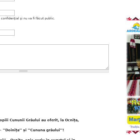
onfidenţial şi nu va fi făcut public.
piii Cununii Grâului au oferit, la Ocnița,
 ’’Doinița’’ și ’’Cununa grâului’’!