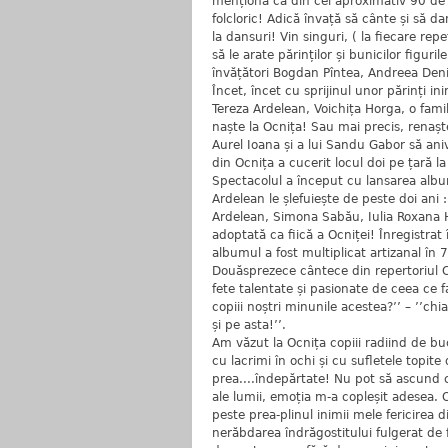
menționa că din cei aproximativ 90 de c
folcloric! Adică învață să cânte și să d
la dansuri! Vin singuri, ( la fiecare repe
să le arate părinților și bunicilor figuri
învățători Bogdan Pîntea, Andreea Den
Încet, încet cu sprijinul unor părinți 
Tereza Ardelean, Voichița Horga, o famil
naște la Ocnița! Sau mai precis, renașt
Aurel Ioana și a lui Sandu Gabor să ani
din Ocnița a cucerit locul doi pe țară l
Spectacolul a început cu lansarea albu
Ardelean le șlefuiește de peste doi ani
Ardelean, Simona Sabău, Iulia Roxana H
adoptată ca fiică a Ocniței! Înregistrat
albumul a fost multiplicat artizanal în 7
Douăsprezece cântece din repertoriul Co
fete talentate și pasionate de ceea ce f
copiii noștri minunile acestea?’’ – ’’ch
și pe asta!’’.
Am văzut la Ocnița copiii radiind de buc
cu lacrimi în ochi și cu sufletele topite
prea....îndepărtate! Nu pot să ascund 
ale lumii, emoția m-a copleșit adesea. O
peste prea-plinul inimii mele fericirea di
nerăbdarea îndrăgostitului fulgerat de f