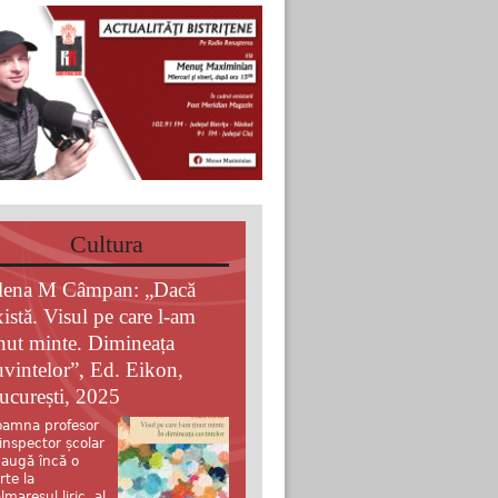
Cultura
lena M Câmpan: „Dacă
xistă. Visul pe care l-am
inut minte. Dimineața
uvintelor”, Ed. Eikon,
ucurești, 2025
amna profesor
 inspector școlar
augă încă o
rte la
lmaresul liric al