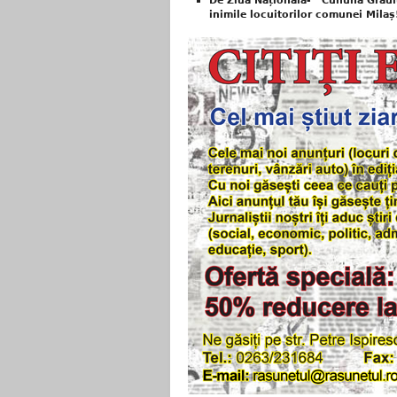
De Ziua Națională- ’’Cununa Grâului
inimile locuitorilor comunei Milaș