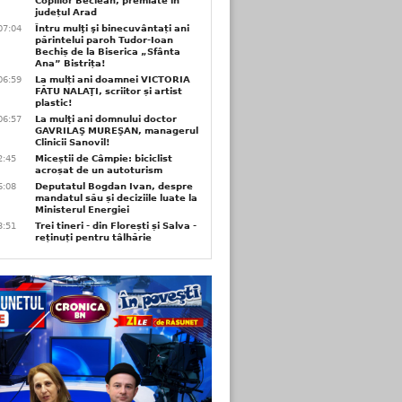
Copiilor Beclean, premiate in
județul Arad
07:04
Întru mulţi şi binecuvântați ani
părintelui paroh Tudor-Ioan
Bechiș de la Biserica „Sfânta
Ana” Bistrița!
06:59
La mulți ani doamnei VICTORIA
FĂTU NALAŢI, scriitor și artist
plastic!
06:57
La mulţi ani domnului doctor
GAVRILAŞ MUREŞAN, managerul
Clinicii Sanovil!
2:45
Miceștii de Câmpie: biciclist
acroșat de un autoturism
6:08
Deputatul Bogdan Ivan, despre
mandatul său și deciziile luate la
Ministerul Energiei
3:51
Trei tineri - din Florești și Salva -
reținuți pentru tâlhărie