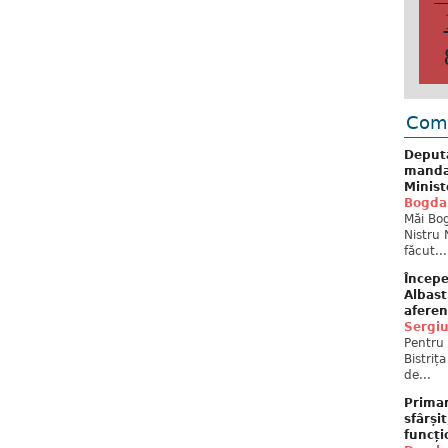
Come
Deput
mandat
Minist
Bogda
Măi Bog
Nistru 
făcut...
Începe
Albast
aferen
Sergi
Pentru 
Bistriț
de...
Primar
sfârși
funcți