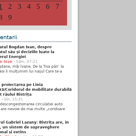
1
2
3
4
5
6
7
8
9
ntarii
atul Bogdan Ivan, despre
ul său și deciziile luate la
erul Energiei
n Ivan
-
Sâm, 07:21
dane, măi Ivane, De la Tisa pân’ la
Noi îi mulțumim lui nașul Care te-a
 proiectarea pe Linia
ră/Coridorul de mobilitate durabilă
t râului Bistrița
u
-
Vin, 15:31
descongestionarea circulatiei auto
a are nevoie de mai multe „coridoare
ul Gabriel Lazany: Bistrița are, în
t, un sistem de supraveghere
onal și extins