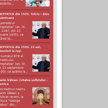
alizărilor...
EPTATEA din 1935. Telciu - Șieu
Sântioana
 periodicul
reptatea” (an. IX,
. 2187, din 13
nuarie 1935), ce
ărea la...
EPTATEA din 1930. 14 ani,
izonieri la ruși
 numărul 879 al
riodicului
reptatea” (an. IV,
n 13 septembrie
30), ce apărea la...
xim Vălean: Cetatea sufletului -
serica
ncitadinul nostru
xim Vălean a
blicat recent, la
itura "George
şbuc" din...