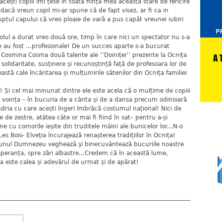
ști copiii îmi țese în toată ființa mea această stare de fericire
acă vreun copil mi-ar spune că de fapt visez, ar fi ca in
ptul capului că vreo ploaie de vară a pus capăt vreunei iubiri
olul a durat vreo două ore, timp în care nici un spectator nu s-a
 au fost ...profesionale! De un succes aparte s-a bucurat
 și Cosmina Cosma două talente ale ’’Doiniței’’ prezente la Ocnița
 solidaritate, susținere și recunoștință față de profesoara lor de
eastă cale încântarea și mulțumirile sătenilor din Ocnița familiei
 Și cel mai minunat dintre ele este acela că o mulțime de copiii
u voința – în bucuria de a cânta și de a dansa precum odinioară
dria cu care acești îngeri îmbrăcă costumul național! Nici de
e de zestre, atâtea câte or mai fi fiind în sat– pentru a-și
ne cu comorile ieșite din truditele mâini ale bunicelor lor...N-o
Les Bois- Elveția încurajează renașterea tradițiilor în Ocnița!
unul Dumnezeu veghează și binecuvântează bucuriile noastre
speranța, spre zări albastre...Credem că în această lume,
ța este calea și adevărul de urmat și de apărat!