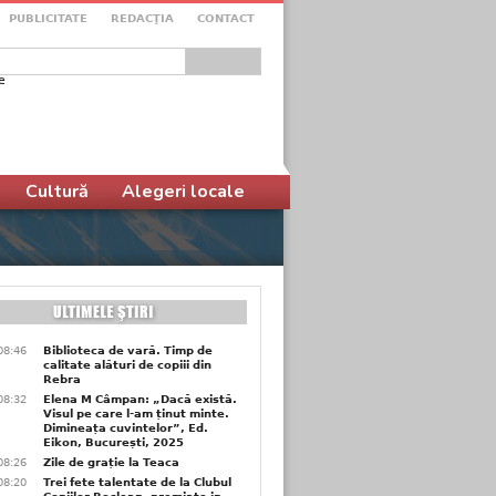
PUBLICITATE
REDACŢIA
CONTACT
e
ular de căutare
Cultură
Alegeri locale
08:46
Biblioteca de vară. Timp de
calitate alături de copiii din
Rebra
08:32
Elena M Câmpan: „Dacă există.
Visul pe care l-am ținut minte.
Dimineața cuvintelor”, Ed.
Eikon, București, 2025
08:26
Zile de grație la Teaca
08:20
Trei fete talentate de la Clubul