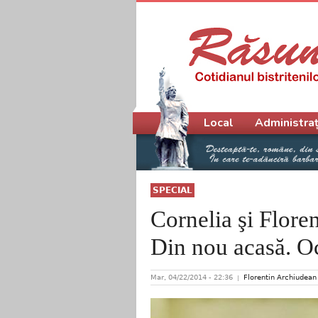
Meniu principal
Local
Administraț
SPECIAL
Cornelia şi Flore
Din nou acasă. Oc
Mar, 04/22/2014 - 22:36
Florentin Archiudean