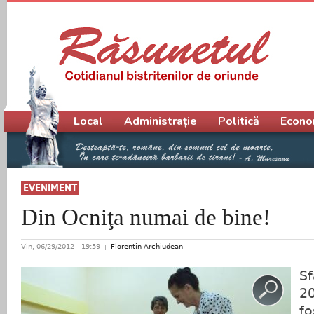
Meniu principal
Local
Administrație
Politică
Econo
EVENIMENT
Din Ocniţa numai de bine!
Vin, 06/29/2012 - 19:59
Florentin Archiudean
Sf
20
fo