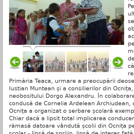
Pe
ul
se
ob
ac
pe
me
de
că
re
Primăria Teaca, urmare a preocupării deose
Iustian Muntean și a consilierilor din Ocnița,
neobositului Dorgo Alexandru. În colaborar
condusă de Cornelia Ardelean Archiudean, c
Ocnița a organizat o serbare școlară exemp
Chiar dacă a lipsit total implicarea conduceri
rămasă datoare vândută școlii din Ocnița pe
școlar - lipsă de sprijin, lipsă de interes față