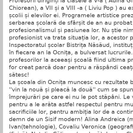
Profesorii diriginți la clasele a V-a ( Adina Gl
Chiorean), a VII și a VIII -a ( Liviu Pop ) au e
școlii și elevilor ei. Programele artistice pre
serbarea școlară de sfârșit de an au probat
profesionalismul și pasiunea lor. Nu știe ni
profesionist va trata situația lor, a acestor p
Inspectoratul școlar Bistrița Năsăud, instit
în fiecare an la Ocnița, a bulversat lucrurile.
profesorilor la aceeași școală fiind ultima 
for creat parcă doar pentru a răspândi cea
sătesc!
La școala din Ocnița muncesc cu rezultate 
''vin la nouă și pleacă la două'' cum se spun
împrejurări pe care ei nu le pot stăpâni. L
pentru a le arăta astfel respectul pentru mu
sacrificiile lor, pentru ambiția lor de a cont
demn de un Sisif modern! Alina Andreica (m
Ivan(tehnologie), Covaliu Veronica (geograf