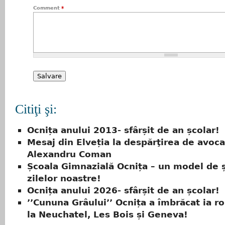
Comment
*
Citiţi şi:
Ocnița anului 2013- sfârșit de an școlar!
Mesaj din Elveția la despărţirea de avoca
Alexandru Coman
Școala Gimnazială Ocnița – un model de 
zilelor noastre!
Ocnița anului 2026- sfârșit de an școlar!
’’Cununa Grâului’’ Ocnița a îmbrăcat ia 
la Neuchatel, Les Bois și Geneva!