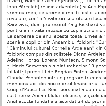
(fizică), Natalia Căliman(engleză), Lucian Ch
Ioan Pârcălab( religie adventistă) și Ana Pop 
vremea mea, ce vreme o mai fi fost și acee
revolute, cei 15 învățători și profesori locuia
Rara avis, doar profesorul Zaig Rickhard v
pentru a-i învăța muzică pe copiii ocnenilor..
La serbarea de anul acesta toată lumea a 
scenă a copiilor din Ansamblul folcloric ''Cu
''Căminului cultural Cornelia Ardelean'' din 
folcloric compus din solistele Diana Ardelea
Adelina Horga, Lorena Muntean, Simona Sa
și Maria Someșan s-a alăturat celor 10 pere
inițiați și pregătiți de Bogdan Pîntea, Andr
Claudia Popanton într-un program frumos ș
menționa aici din nou efortul financiar al fu
Coup d'Pouce Les Bois, personal a domnului
susținerea Ansamblului folcoric și a școlii d
Anul acesta fundația a acordat 24 de premii 