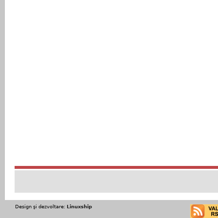
Design şi dezvoltare:
Linuxship