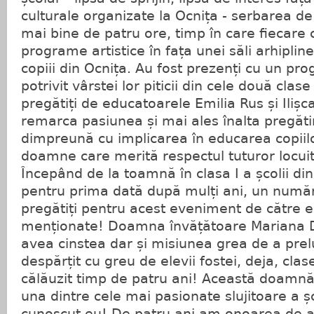
culturale organizate la Ocnița - serbarea de
mai bine de patru ore, timp în care fiecare 
programe artistice în fața unei săli arhiplin
copiii din Ocnița. Au fost prezenți cu un pro
potrivit vârstei lor piticii din cele două clase
pregătiți de educatoarele Emilia Rus și Iliș
remarca pasiunea și mai ales înalta pregăti
dimpreună cu implicarea în educarea copiil
doamne care merită respectul tuturor locuito
Începând de la toamnă în clasa I a școlii din
pentru prima dată după mulți ani, un număr
pregătiți pentru acest eveniment de către 
menționate! Doamna învățătoare Mariana 
avea cinstea dar și misiunea grea de a prelu
despărțit cu greu de elevii fostei, deja, clas
călăuzit timp de patru ani! Această doamnă
una dintre cele mai pasionate slujitoare a ș
cunoscut eu! De patru ani am onoarea de a p