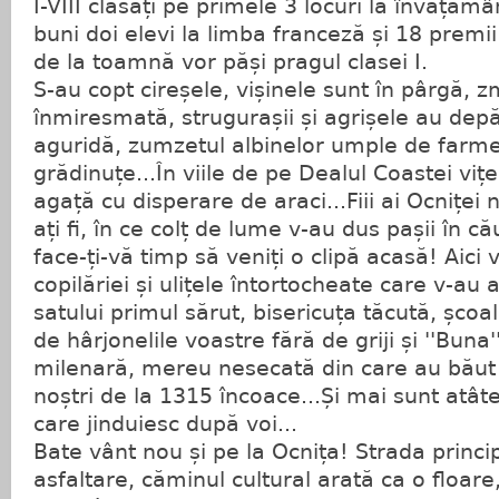
I-VIII clasați pe primele 3 locuri la învățăm
buni doi elevi la limba franceză și 18 premi
de la toamnă vor păși pragul clasei I.
S-au copt cireșele, vișinele sunt în pârgă, 
înmiresmată, strugurașii și agrișele au depă
aguridă, zumzetul albinelor umple de farmec 
grădinuțe...În viile de pe Dealul Coastei viț
agață cu disperare de araci...Fiii ai Ocniței
ați fi, în ce colț de lume v-au dus pașii în c
face-ți-vă timp să veniți o clipă acasă! Aici
copilăriei și ulițele întortocheate care v-au
satului primul sărut, bisericuța tăcută, șco
de hârjonelile voastre fără de griji și ''Buna
milenară, mereu nesecată din care au băut ap
noștri de la 1315 încoace...Și mai sunt atâte
care jinduiesc după voi...
Bate vânt nou și pe la Ocnița! Strada princi
asfaltare, căminul cultural arată ca o floare, 