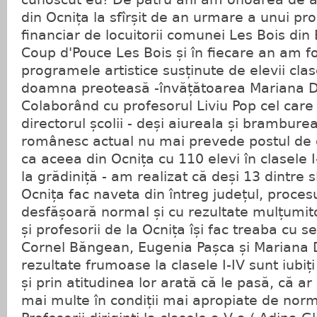
din Ocnița la sfîrșit de an urmare a unui pro
financiar de locuitorii comunei Les Bois din 
Coup d'Pouce Les Bois și în fiecare an am f
programele artistice susținute de elevii cla
doamna preoteasă -învățătoarea Mariana 
Colaborând cu profesorul Liviu Pop cel care
directorul școlii - deși aiureala și brambur
românesc actual nu mai prevede postul de d
ca aceea din Ocnița cu 110 elevi în clasele I-
la grădiniță - am realizat că deși 13 dintre slu
Ocnița fac naveta din întreg județul, proce
desfășoară normal și cu rezultate mulțumitoa
și profesorii de la Ocnița își fac treaba cu se
Cornel Băngean, Eugenia Pașca și Mariana 
rezultate frumoase la clasele I-IV sunt iubiți
și prin atitudinea lor arată că le pasă, că a
mai multe în condiții mai apropiate de norma