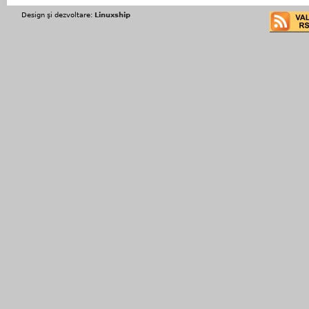
Design şi dezvoltare:
Linuxship