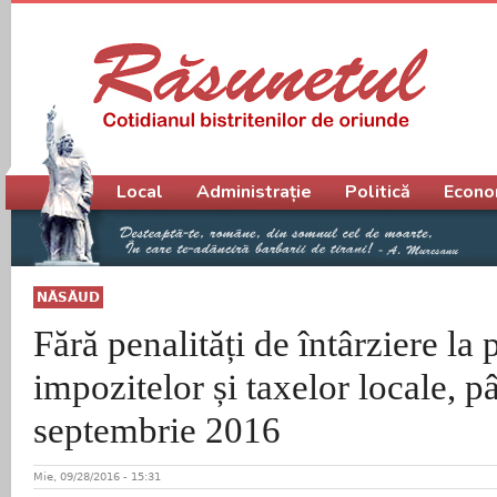
Meniu principal
Local
Administrație
Politică
Econo
NĂSĂUD
Fără penalități de întârziere la 
impozitelor și taxelor locale, p
septembrie 2016
Mie, 09/28/2016 - 15:31