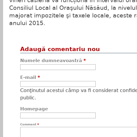
vineri casieria va funcționa în intervalul ora
Consiliul Local al Oraşului Năsăud, la nivelu
majorat impozitele şi taxele locale, aceste 
anului 2015.
Adaugă comentariu nou
Numele dumneavoastră
*
E-mail
*
Conţinutul acestui câmp va fi considerat confiden
public.
Homepage
Comment
*