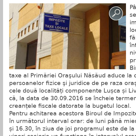
Pâ
s
im
lo
fă
în
ni
pr
Bi
taxe al Primăriei Oraşului Năsăud aduce la 
persoanelor fizice şi juridice de pe raza ora
cele două localități componente Lușca și Li
că, la data de 30.09.2016 se încheie termen
creanțele fiscale datorate la bugetul local.
Pentru achitarea acestora Biroul de Impozit
în următorul interval orar: de luni până mier
și 16.30, în ziua de joi programul este de la 