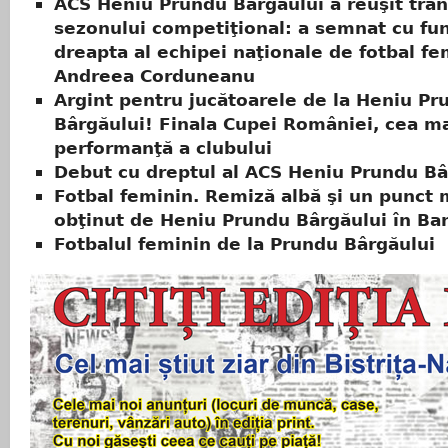
ACS Heniu Prundu Bârgăului a reuşit tran
sezonului competiţional: a semnat cu fu
dreapta al echipei naţionale de fotbal fe
Andreea Corduneanu
Argint pentru jucătoarele de la Heniu Pr
Bârgăului! Finala Cupei României, cea m
performanţă a clubului
Debut cu dreptul al ACS Heniu Prundu Bâ
Fotbal feminin. Remiză albă şi un punct
obţinut de Heniu Prundu Bârgăului în Ba
Fotbalul feminin de la Prundu Bârgăului