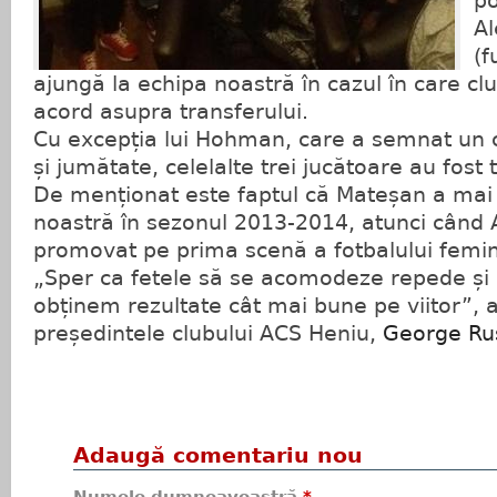
po
Al
(f
ajungă la echipa noastră în cazul în care cl
acord asupra transferului.
Cu excepția lui Hohman, care a semnat un c
și jumătate, celelalte trei jucătoare au fost 
De menționat este faptul că Mateșan a mai 
noastră în sezonul 2013-2014, atunci când
promovat pe prima scenă a fotbalului femi
„Sper ca fetele să se acomodeze repede și 
obținem rezultate cât mai bune pe viitor”, 
președintele clubului ACS Heniu,
George Ru
Adaugă comentariu nou