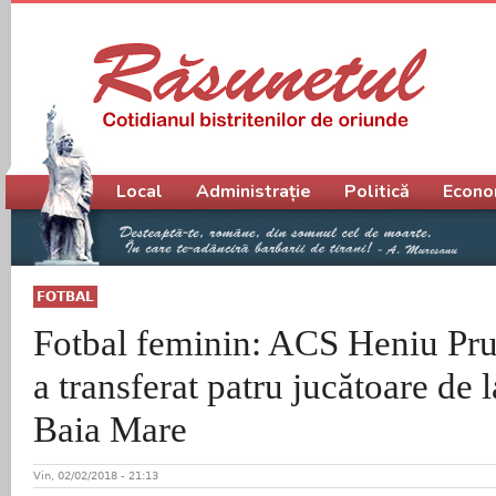
Meniu principal
Local
Administrație
Politică
Econo
FOTBAL
Fotbal feminin: ACS Heniu Pr
a transferat patru jucătoare de
Baia Mare
Vin, 02/02/2018 - 21:13