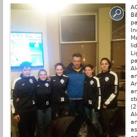
A
Bâ
pa
I
Ma
li
Li
pa
Al
an
A
an
st
(2
Al
an
a