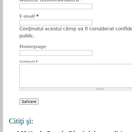
Numele dumneavoastră
*
E-mail
*
Conţinutul acestui câmp va fi considerat confiden
public.
Homepage
Comment
*
Citiţi şi: