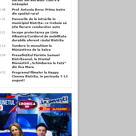
bărbat din Beclean. Cum s-a
întâmplat
2:48
Prof. Antonia Bora: Prima ieșire
din spațiul rural
1:31
Panourile de la intrările în
municipiul Bistrița: ce trebuie să
știe fiecare conducător auto
0:21
Începe proiectarea pe Linia
Albastră/Coridorul de mobilitate
durabilă aferent râului Bistrița
0:12
Tundere în monahism la
Mănăstirea de la Salva
0:04
Preasfințitul Părinte Samuel
Bistrițeanul, la Hramul
Mănăstirii „Schimbarea la Față”
din Ilva Mare
9:52
Programul filmelor la Happy
Cinema Bistrița, în perioada 7-13
august!