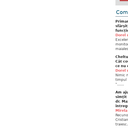
Come
Primar
sfârși
funcți
Dorel 
Excelent
monitor
maiales
Cheltu
Cât co
ce nu 
Dorel 
Nimic n
timpul 
"......
Am aju
simțit
dr. Ma
întreg
Mirela
Recuno
Cristia
traiesc.