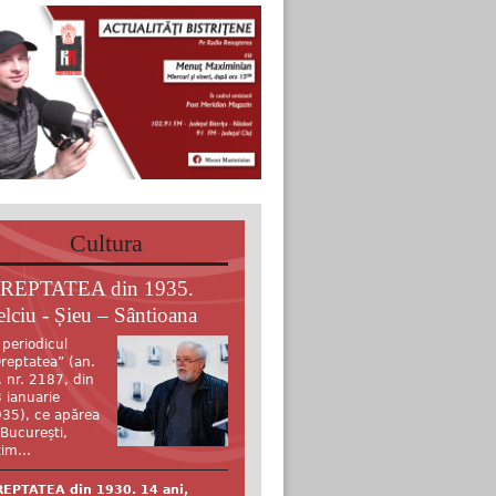
Cultura
REPTATEA din 1935.
elciu - Șieu – Sântioana
 periodicul
reptatea” (an.
, nr. 2187, din
 ianuarie
35), ce apărea
 București,
tim...
EPTATEA din 1930. 14 ani,