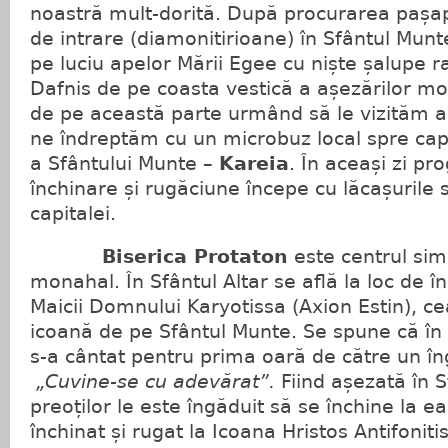
noastră mult-dorită. După procurarea pașa
de intrare (diamonitirioane) în Sfântul Mun
pe luciu apelor Mării Egee cu niște șalupe r
Dafnis de pe coasta vestică a așezărilor mo
de pe această parte urmând să le vizităm a
ne îndreptăm cu un microbuz local spre cap
a Sfântului Munte –
Kareia
. În aceași zi p
închinare și rugăciune începe cu lăcașurile s
capitalei.
Biserica Protaton
este centrul simb
monahal. În Sfântul Altar se află la loc de în
Maicii Domnului Karyotissa (Axion Estin), c
icoană de pe Sfântul Munte. Se spune că în 
s-a cântat pentru prima oară de către un î
„Cuvine-se cu adevărat”.
Fiind așezată în S
preoților le este îngăduit să se închine la ea
închinat și rugat la Icoana Hristos Antifonit