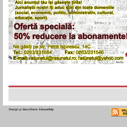
Design şi dezvoltare:
Linuxship