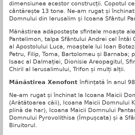
dimensiunea acestor construcții. Copotul ce
cântărește 13 tone. Ne-am rugat și închinat 
Domnului din Ierusalim și Icoana Sfântul Pa
Mănăstirea adăpostește sfintele moaște ale
Pantelimon, talpa Sfântului Andrei cel Întâi
al Apostolului Luca, moaștele lui Ioan Boteză
Petru, Filip, Toma, Bartolomeu și Barnaba; p
Isaac al Dalmației, Dionisie Areopagitul, Sf
Chiril al Ierusalimului, Trifon și mulți alții.
Mănăstirea Xenofont
înființată în anul 9
Ne-am rugat și închinat la Icoana Maicii Do
(Arătătoarea căii), Icoana Maicii Domnului 
plină de har), Icoana Maicii Domnului Panta
Domnului Pyrovolithisa (Împușcata) și a Sf
Biruitorul.