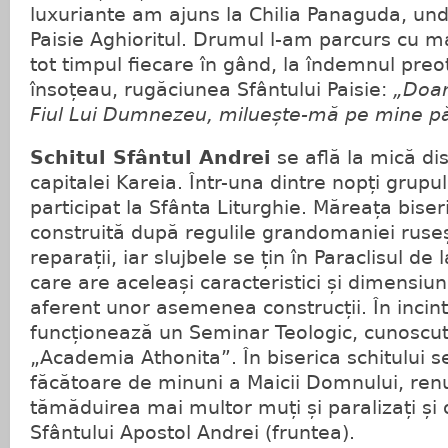
luxuriante am ajuns la Chilia Panaguda, und
Paisie Aghioritul. Drumul l-am parcurs cu m
tot timpul fiecare în gând, la îndemnul preo
însoțeau, rugăciunea Sfântului Paisie:
„Doam
Fiul Lui Dumnezeu, miluește-mă pe mine pă
Schitul Sfântul Andrei
se află la mică di
capitalei Kareia. Într-una dintre nopți grupu
participat la Sfânta Liturghie. Măreața biser
construită după regulile grandomaniei ruseșt
reparații, iar slujbele se țin în Paraclisul de l
care are aceleași caracteristici și dimensiuni
aferent unor asemenea construcții. În incint
funcționează un Seminar Teologic, cunoscu
„Academia Athonita”. În biserica schitului 
făcătoare de minuni a Maicii Domnului, ren
tămăduirea mai multor muți și paralizați și
Sfântului Apostol Andrei (fruntea).