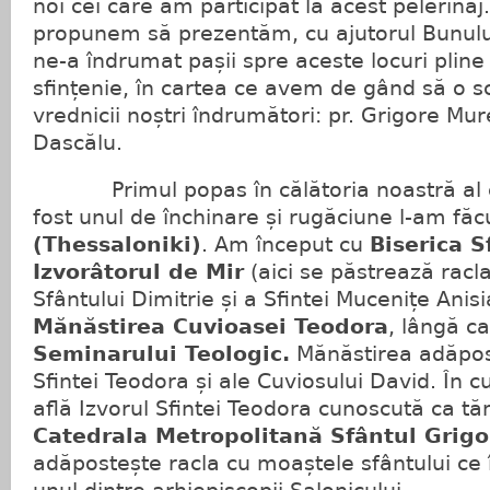
noi cei care am participat la acest pelerina
propunem să prezentăm, cu ajutorul Bunul
ne-a îndrumat pașii spre aceste locuri pline 
sfințenie, în cartea ce avem de gând să o 
vrednicii noștri îndrumători: pr. Grigore Mur
Dascălu.
Primul popas în călătoria noastră al că
fost unul de închinare și rugăciune l-am făc
(Thessaloniki)
. Am început cu
Biserica S
Izvorâtorul de Mir
(aici se păstrează racl
Sfântului Dimitrie și a Sfintei Mucenițe Anisi
Mănăstirea Cuvioasei Teodora
, lângă ca
Seminarului Teologic.
Mănăstirea adăpos
Sfintei Teodora și ale Cuviosului David. În c
află Izvorul Sfintei Teodora cunoscută ca t
Catedrala Metropolitană Sfântul Grig
adăpostește racla cu moaștele sfântului ce 