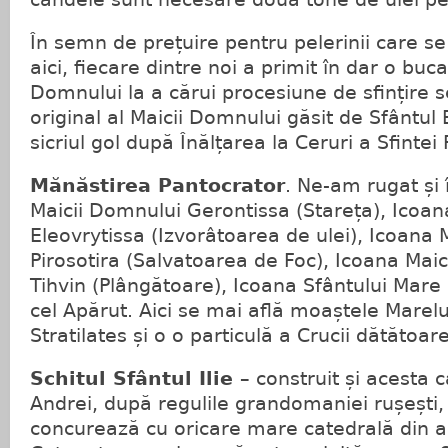
În semn de prețuire pentru pelerinii care se
aici, fiecare dintre noi a primit în dar o buc
Domnului la a cărui procesiune de sfințire s
original al Maicii Domnului găsit de Sfântul
sicriul gol după Înălțarea la Ceruri a Sfintei
Mănăstirea Pantocrator
. Ne-am rugat și 
Maicii Domnului Gerontissa (Stareța), Icoan
Eleovrytissa (Izvorâtoarea de ulei), Icoana 
Pirosotira (Salvatoarea de Foc), Icoana Mai
Tihvin (Plângătoare), Icoana Sfântului Mar
cel Apărut. Aici se mai află moaștele Marel
Stratilates și o o particulă a Crucii dătătoar
Schitul Sfântul Ilie
– construit și acesta c
Andrei, după regulile grandomaniei rușești, 
concurează cu oricare mare catedrală din alt