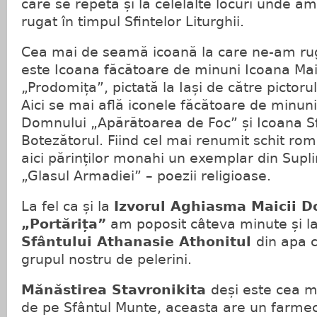
care se repetă și la celelalte locuri unde am
rugat în timpul Sfintelor Liturghii.
Cea mai de seamă icoană la care ne-am rug
este Icoana făcătoare de minuni Icoana Mai
„Prodomița”, pictată la Iași de către pictoru
Aici se mai află iconele făcătoare de minuni
Domnului „Apărătoarea de Foc” și Icoana Sf
Botezătorul. Fiind cel mai renumit schit r
aici părinților monahi un exemplar din Supli
„Glasul Armadiei” – poezii religioase.
La fel ca și la
Izvorul Aghiasma Maicii 
„Portărița”
am poposit câteva minute și l
Sfântului Athanasie Athonitul
din apa c
grupul nostru de pelerini.
Mănăstirea Stavronikita
deși este cea 
de pe Sfântul Munte, aceasta are un farmec