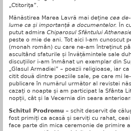
„Ctitoriţa”.
Mănăstirea Marea Lavră mai deține
cea de-
lume ca și importanță a documentelor.
În c
putut admira
Chiparosul Sfântului Athanasi
peste o mie de ani. Tot aici l-am cunoscut p
(monah român) cu care ne-am întreținut pân
ascultând sfaturile și învățămintele sale duh
discuțiilor i-am înmânat un exemplar din Su
„Glasul Armadiei” – poezii religioase, iar ca
citit două dintre poeziile sale, pe care mi le
publicare în numărul următor al revistei nă
cazați o noapte și am participat la Sfânta Li
nopții, cât și la Vecernia din seara anterioar
Schitul Prodromu
– schit deservit de căl
fost primiți ca acasă și serviți cu rahat, ceai
face parte din mica ceremonie de primire a 