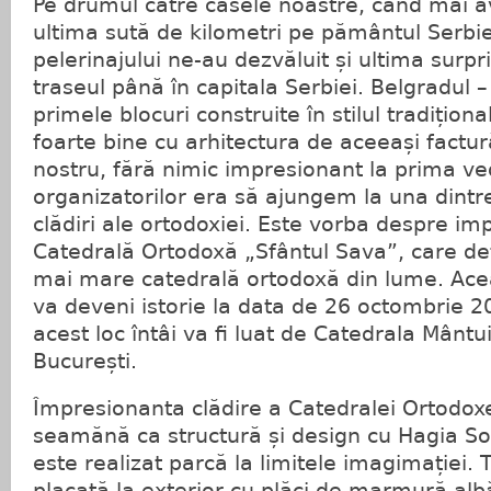
Pe drumul către casele noastre, când mai 
ultima sută de kilometri pe pământul Serbiei
pelerinajului ne-au dezvăluit și ultima surp
traseul până în capitala Serbiei. Belgradul –
primele blocuri construite în stilul tradițio
foarte bine cu arhitectura de aceeași factur
nostru, fără nimic impresionant la prima ve
organizatorilor era să ajungem la una dint
clădiri ale ortodoxiei. Este vorba despre i
Catedrală Ortodoxă „Sfântul Sava”, care de
mai mare catedrală ortodoxă din lume. Ac
va deveni istorie la data de 26 octombrie 2
acest loc întâi va fi luat de Catedrala Mântu
București.
Împresionanta clădire a Catedralei Ortodox
seamănă ca structură și design cu Hagia Sofi
este realizat parcă la limitele imagimației. 
placată la exterior cu plăci de marmură albă,