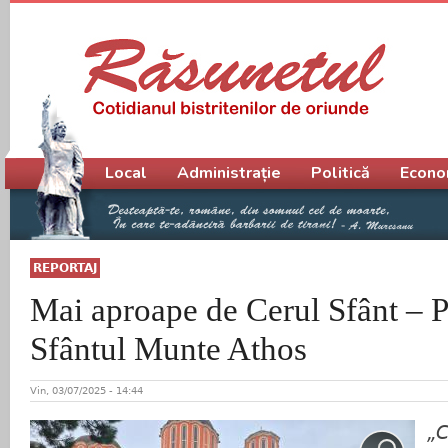
Meniu principal
Local
Administrație
Politică
Econo
REPORTAJ
Mai aproape de Cerul Sfânt – Pe
Sfântul Munte Athos
Vin, 03/07/2025 - 14:44
„C