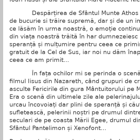
Despărțirea de Sfântul Munte Athos a
de bucurie si trăire supremă, dar și de un 
ce lăsăm în urma noastră, o emoție continu
din viața noastră trăită în har dumnezeiesc 
speranță și mulțumire pentru ceea ce primi
gratuit de la Cel de Sus, iar noi nu dăm îna
ceea ce am primit...
În fața ochilor mi se perinda o scenă 
filmul Iisus din Nazareth, când grupuri de c
asculte Fericirile din gura Mântuitorului pe M
Era o scenă din ultimele zile ale pelerinaju
urcau încovoiați dar plini de speranță și c
sufletească, pelerinii noștri pe drumul dintre
seculari de pe coasta Mării Egee, drumul di
Sfântul Pantelimon și Xenofont...