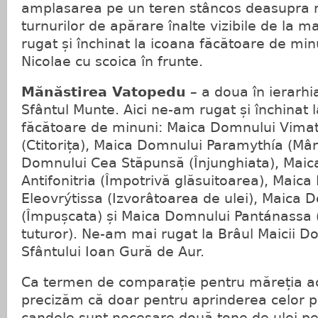
amplasarea pe un teren stâncos deasupra mă
turnurilor de apărare înalte vizibile de la 
rugat și închinat la icoana făcătoare de min
Nicolae cu scoica în frunte.
Mănăstirea Vatopedu
– a doua în ierarhi
Sfântul Munte. Aici ne-am rugat și închinat 
făcătoare de minuni: Maica Domnului Vimatá
(Ctitorița), Μaica Domnului Paramythía (Mâ
Domnului Cea Stăpunsă (Înjunghiata), Μai
Antifonitria (Împotrivă glăsuitoarea), Maic
Eleovrýtissa (Izvorâtoarea de ulei), Maica 
(Împușcata) și Maica Domnului Pantánassa
tuturor). Ne-am mai rugat la Brâul Maicii D
Sfântului Ioan Gură de Aur.
Ca termen de comparație pentru măreția ac
precizăm că doar pentru aprinderea celor p
candele sunt necesare două tone de ulei pe