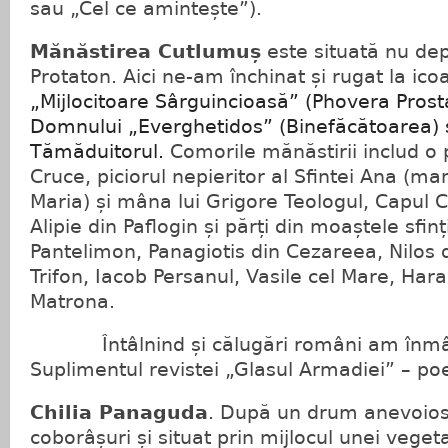
sau „Cel ce amintește”).
Mănăstirea Cutlumuș
este situată nu dep
Protaton. Aici ne-am închinat și rugat la ic
„Mijlocitoare Sârguincioasă” (Phovera Prost
Domnului „Everghetidos” (Binefăcătoarea) ș
Tămăduitorul.
Comorile mănăstirii includ o 
Cruce, piciorul nepieritor al Sfintei Ana (m
Maria) și mâna lui Grigore Teologul, Capul Ci
Alipie din Paflogin și părți din moaștele sfinț
Pantelimon, Panagiotis din Cezareea, Nilos d
Trifon, Iacob Persanul, Vasile cel Mare, Ha
Matrona.
Întâlnind și călugări români am înmân
Suplimentul revistei „Glasul Armadiei” – poez
Chilia Panaguda
. După un drum anevoios 
coborâșuri și situat prin mijlocul unei vegetaț