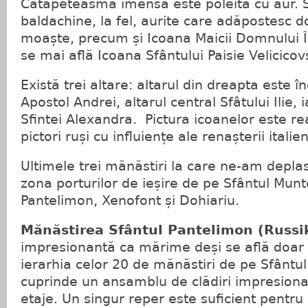
Catapeteasma imensă este poleită cu aur. 
baldachine, la fel, aurite care adăpostesc d
moaște, precum și Icoana Maicii Domnului În
se mai află Icoana Sfântului Paisie Velicicov
Există trei altare: altarul din dreapta este î
Apostol Andrei, altarul central Sfâtului Ilie, 
Sfintei Alexandra. Pictura icoanelor este re
pictori ruși cu influiențe ale renașterii italie
Ultimele trei mănăstiri la care ne-am deplas
zona porturilor de ieșire de pe Sfântul Munt
Pantelimon, Xenofont și Dohiariu.
Mănăstirea Sfântul Pantelimon (Russ
impresionantă ca mărime deși se află doar 
ierarhia celor 20 de mănăstiri de pe Sfântu
cuprinde un ansamblu de clădiri impresion
etaje. Un singur reper este suficient pentr