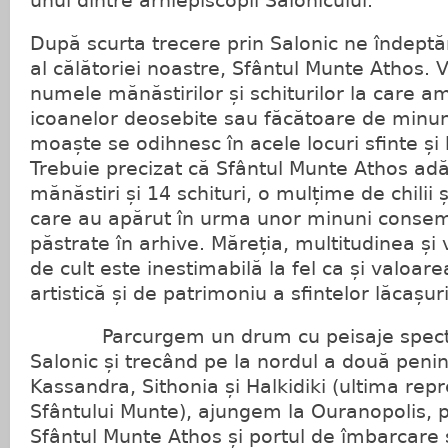
unul dintre arhiepiscopii Salonicului.
După scurta trecere prin Salonic ne îndept
al călătoriei noastre, Sfântul Munte Athos. 
numele mănăstirilor și schiturilor la care a
icoanelor deosebite sau făcătoare de minuni 
moaște se odihnesc în acele locuri sfinte și
Trebuie precizat că Sfântul Munte Athos ad
mănăstiri și 14 schituri, o mulțime de chilii
care au apărut în urma unor minuni conse
păstrate în arhive. Măreția, multitudinea și
de cult este inestimabilă la fel ca și valoare
artistică și de patrimoniu a sfintelor lăcașuri
Parcurgem un drum cu peisaje spectac
Salonic și trecând pe la nordul a două penin
Kassandra, Sithonia și Halkidiki (ultima repr
Sfântului Munte), ajungem la Ouranopolis, p
Sfântul Munte Athos și portul de îmbarcare 