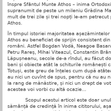
înspre Sfântul Munte Athos – inima Ortodoxie
supranumit de peste un mileniu Grădina Ma
mult de trei zile și trei nopți le-am petrecu
Athos.
În timpul istoriei majoritatea așezămintelo
Athos au beneficiat de sprijin consistent di
români. Astfel Bogdan Vodă, Neagoe Basara
Petru Rareș, Mihai Viteazul, Constantin Br
Lăpușnea­nu, secole de-a rîndul, au făcut do
bani și obiecte atât la schiturile românești câ
Totuși, este greu de înțeles cum după atâte
au nici un cuvînt de spus, pentru că nu au ni
la rang de mănăstire, și nici un drept de vo
acestea voi vorbi cu altă ocazie...
Scopul acestui articol este doar unul 
sămânță de credință în inima cititorului, aș