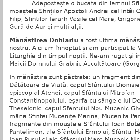
Adăpostește o bucată din lemnul Sfinte
moaștele Sfinților Apostoli Andrei cel Întâi
Filip, Sfinților Ierarh Vasile cel Mare, Grigor
Gură de Aur și mulți alții.
Mănăstirea Dohiariu
a fost ultima mănăst
nostru. Aici am înnoptat și am participat la 
Liturghie din timpul nopții. Ne-am rugat și î
Maicii Domnului Grabnic Ascultătoare (Gorg
În mănăstire sunt păstrate: un fragment di
Dătătoare de Viață, capul Sfântului Dionisie
episcop al Atenei, capul Sfântului Mitrofan -
Constantinopolului, eșarfa cu sângele lui D
Thesalonic, capul Sfântului Nou Mucenic Gh
mâna Sfintei Mucenițe Marina, Mucenița Par
fragmente din moaștele Sfântului Ioan Botez
Pantelimon, ale Sfântului Ermolai, Sfântul 
Ioan Rusul și ale Sfântului Mare Mucenic Nich