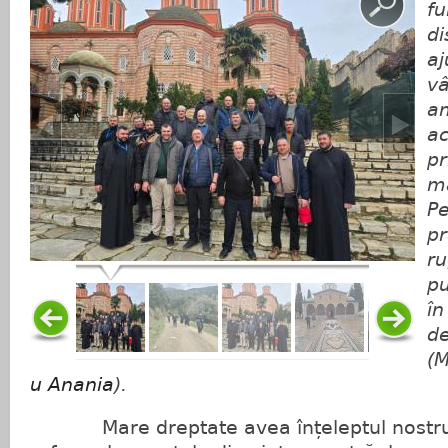
fu
di
aj
vâ
am
ac
pr
ma
Pe
pr
ru
pu
în
de
(M
u Anania
).
Mare dreptate avea înțeleptul nostru p