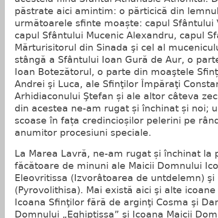
păstrate aici amintim: o părticică din lemnul 
următoarele sfinte moaște: capul Sfântului 
capul Sfântului Mucenic Alexandru, capul Sfâ
Mărturisitorul din Sinada şi cel al mucenicu
stângă a Sfântului Ioan Gură de Aur, o parte
Ioan Botezătorul, o parte din moaştele Sfinți
Andrei şi Luca, ale Sfinţilor Împăraţi Constan
Arhidiaconului Ştefan și ale altor câteva zeci
din acestea ne-am rugat și închinat și noi; u
scoase în fața credincioșilor pelerini pe râ
anumitor procesiuni speciale.
La Marea Lavră, ne-am rugat și închinat la 
făcătoare de minuni ale Maicii Domnului Ic
Eleovritissa (Izvorâtoarea de untdelemn) ş
(Pyrovolithisa). Mai există aici şi alte icoa
Icoana Sfinţilor fără de arginţi Cosma şi Da
Domnului „Eghiptissa” şi Icoana Maicii Dom