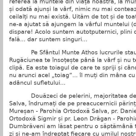
referea la muntele din viața noastră, la m
și odată ajunși la vârf, nimic nu mai conteaz
ceilalți nu mai există. Uităm de tot și de to
ne-a ajutat să ajungem la vârful muntelui (d
dispare! Acolo suntem autotputernici, plini 
fală... dar suntem singuri...
Pe Sfântul Munte Athos lucrurile stau cu
Rugăciunea te însoțește până la vârf și nu t
clipă. Ea este toiagul de care te spriji și câ
nu arunci acel „toiag”... îl muți din mâna cu c
adâncul sufletului...
Douăzeci de pelerini, majoritatea de l
Salva, îndrumați de pe preacucernicii părinți
Mureșan - Parohia Ortodoxă Salva, pr. Danie
Ortodoxă Sigmir și pr. Leon Drăgan - Paroh
Dumbrăveni am lăsat pentru o săptămână toa
zi și ne-am îndreptat fiecare cu umilul nost