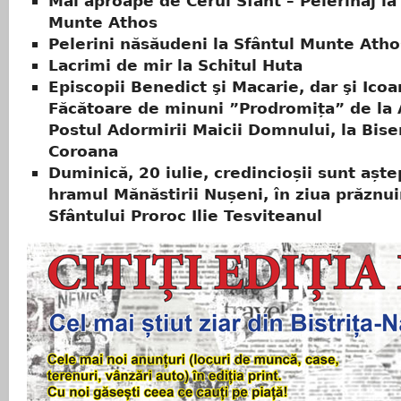
Mai aproape de Cerul Sfânt – Pelerinaj la
Munte Athos
Pelerini năsăudeni la Sfântul Munte Atho
Lacrimi de mir la Schitul Huta
Episcopii Benedict şi Macarie, dar şi Ico
Făcătoare de minuni ”Prodromița” de la 
Postul Adormirii Maicii Domnului, la Bise
Coroana
Duminică, 20 iulie, credincioșii sunt aștep
hramul Mănăstirii Nușeni, în ziua prăznuir
Sfântului Proroc Ilie Tesviteanul