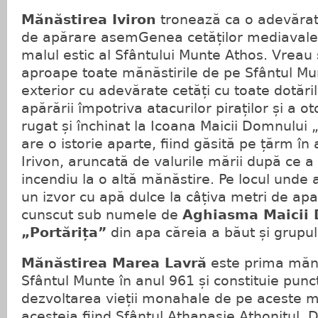
Mănăstirea Iviron
tronează ca o adevărată
de apărare asemGenea cetăților mediavale ș
malul estic al Sfântului Munte Athos. Vreau 
aproape toate mănăstirile de pe Sfântul M
exterior cu adevărate cetăți cu toate dotări
apărării împotriva atacurilor piraților și a o
rugat și închinat la Icoana Maicii Domnului „
are o istorie aparte, fiind găsită pe țărm în
Irivon, aruncată de valurile mării după ce a
incendiu la o altă mănăstire. Pe locul unde 
un izvor cu apă dulce la câțiva metri de apa
cunscut sub numele de
Aghiasma Maicii
„Portărița”
din apa căreia a băut și grupul
Mănăstirea Marea Lavră
este prima mănă
Sfântul Munte în anul 961 și constituie punc
dezvoltarea vieții monahale de pe aceste m
acesteia fiind Sfântul Athanasie Athonitul. Di