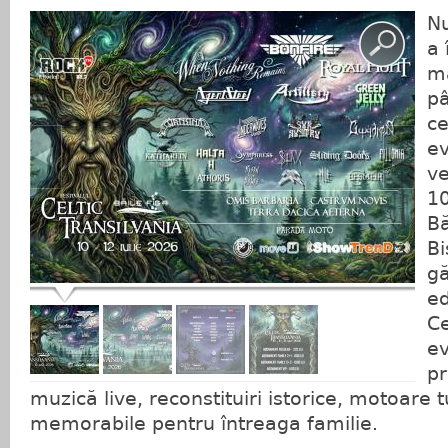
N
a 
ma
pâ
ce
ev
ve
10
Bă
Bi
gă
ed
Ce
e
pr
muzică live, reconstituiri istorice, motoare 
memorabile pentru întreaga familie.