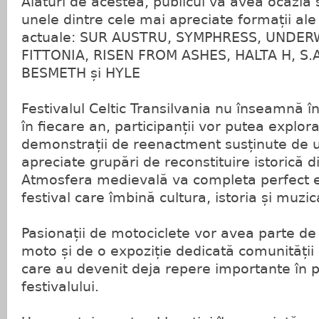
Alături de acestea, publicul va avea ocazia
unele dintre cele mai apreciate formații al
actuale: SUR AUSTRU, SYMPHRESS, UNDER
FITTONIA, RISEN FROM ASHES, HALTA H, S.A
BESMETH și HYLE
Festivalul Celtic Transilvania nu înseamnă 
în fiecare an, participanții vor putea explor
demonstrații de reenactment susținute de u
apreciate grupări de reconstituire istorică 
Atmosfera medievală va completa perfect e
festival care îmbină cultura, istoria și muzi
Pasionații de motociclete vor avea parte de
moto și de o expoziție dedicată comunități
care au devenit deja repere importante în 
festivalului.