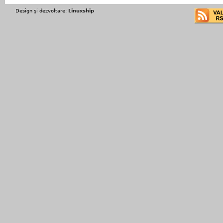
Design şi dezvoltare:
Linuxship