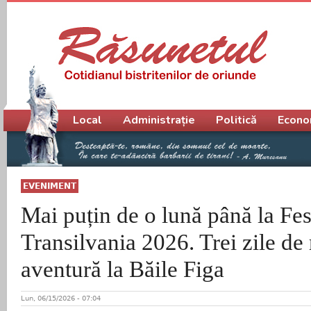
Meniu principal
Local
Administrație
Politică
Econo
EVENIMENT
Mai puțin de o lună până la Fes
Transilvania 2026. Trei zile de r
aventură la Băile Figa
Lun, 06/15/2026 - 07:04