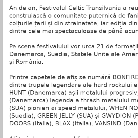
An de an, Festivalul Celtic Transilvania a reuș
construiască o comunitate puternică de fani 
colțurile țării și din străinătate, iar ediția 
dintre cele mai spectaculoase de până acu
Pe scena festivalului vor urca 21 de formaț
Danemarca, Suedia, Statele Unite ale Americi
și România.
Printre capetele de afiș se numără BONFIR
dintre trupele legendare ale hard rockului
HUNT (Danemarca) așii metalului progresiv
(Danemarca) legendă a thrash metalului m
(SUA) pionieri ai speed metalului, WHEN 
(Suedia), GREEN JELLY (SUA) și GWYDION (P
DOORS (Italia), BLAX (Italia), VANSIND (Da