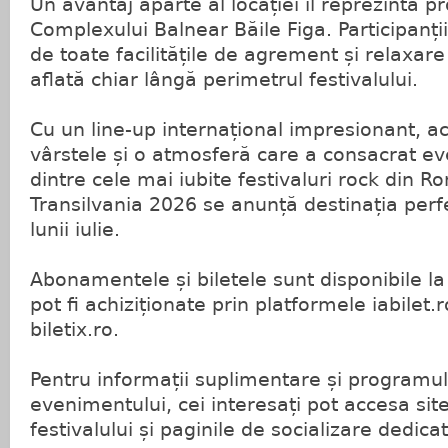
Un avantaj aparte al locației îl reprezintă p
Complexului Balnear Băile Figa. Participanți
de toate facilitățile de agrement și relaxare
aflată chiar lângă perimetrul festivalului.
Cu un line-up internațional impresionant, act
vârstele și o atmosferă care a consacrat e
dintre cele mai iubite festivaluri rock din R
Transilvania 2026 se anunță destinația perf
lunii iulie.
Abonamentele și biletele sunt disponibile la 
pot fi achiziționate prin platformele iabilet.r
biletix.ro.
Pentru informații suplimentare și programul
evenimentului, cei interesați pot accesa site-
festivalului și paginile de socializare dedic