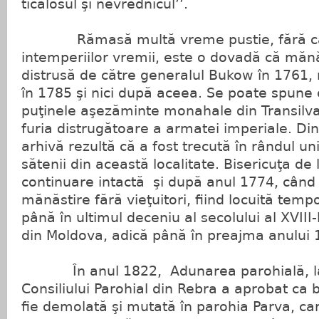
ticălosul şi nevrednicul’’.
Rămasă multă vreme pustie, fără călu
intemperiilor vremii, este o dovadă că măn
distrusă de către generalul Bukow în 1761, ni
în 1785 şi nici după aceea. Se poate spune
puţinele aşezăminte monahale din Transilva
furia distrugătoare a armatei imperiale. D
arhivă rezultă că a fost trecută în rândul un
sătenii din această localitate. Bisericuţa d
continuare intactă şi după anul 1774, când
mănăstire fără vieţuitori, fiind locuită temp
până în ultimul deceniu al secolului al XVIII-
din Moldova, adică până în preajma anului
În anul 1822, Adunarea parohială, la
Consiliului Parohial din Rebra a aprobat ca 
fie demolată şi mutată în parohia Parva, c