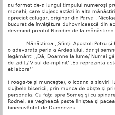
au format de-a lungul timpului numeroşi preo
monahi, care slujesc astăzi în alte mănăstiri
apreciat călugăr, originar din Parva , Nicol
bucurat de învăţătura duhovnicească din a
devenind preotul Nicodim de la mănăstirea
Mănăstirea ,,Sfinţii Apostoli Petru şi Pa
o adevărată perlă a Ardealului, dar şi semnul
legământ: ,,Dă, Doamne la lume/ Numai gâ
de zidit,/ Visul de-mplinit’’.Ea reprezintă a
et labora’’
( roagă-te şi munceşte), o icoană a slăvirii
slujbele bisericii, prin munca de obşte şi pr
personală. Cu faţa spre Someş şi cu spinarea
Rodnei, ea veghează peste liniştea şi pacea 
binecuvântat de Dumnezeu.