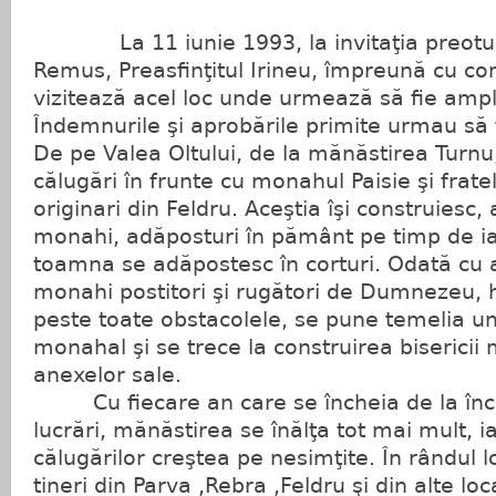
La 11 iunie 1993, la invitaţia preotul
Remus, Preasfinţitul Irineu, împreună cu con
vizitează acel loc unde urmează să fie amp
Îndemnurile şi aprobările primite urmau să f
De pe Valea Oltului, de la mănăstirea Turnu
călugări în frunte cu monahul Paisie şi frat
originari din Feldru. Aceştia îşi construiesc
monahi, adăposturi în pământ pe timp de iar
toamna se adăpostesc în corturi. Odată cu 
monahi postitori şi rugători de Dumnezeu, h
peste toate obstacolele, se pune temelia 
monahal şi se trece la construirea bisericii 
anexelor sale.
Cu fiecare an care se încheia de la înc
lucrări, mănăstirea se înălţa tot mai mult, 
călugărilor creştea pe nesimţite. În rândul lo
tineri din Parva ,Rebra ,Feldru şi din alte loca