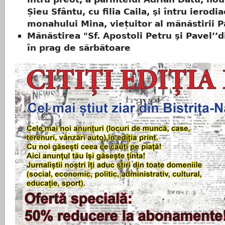
Șieu Sfântu, cu filia Caila, şi întru ierodi
monahului Mina, viețuitor al mănăstirii 
Mănăstirea "Sf. Apostoli Petru şi Pavel’’d
în prag de sărbătoare