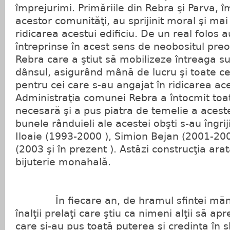
împrejurimi. Primăriile din Rebra şi Parva,
acestor comunităţi, au sprijinit moral şi mai
ridicarea acestui edificiu. De un real folos a
întreprinse în acest sens de neobositul pre
Rebra care a ştiut să mobilizeze întreaga su
dânsul, asigurând mână de lucru şi toate ce
pentru cei care s-au angajat în ridicarea ace
Administraţia comunei Rebra a întocmit to
necesară şi a pus piatra de temelie a acest
bunele rânduieli ale acestei obşti s-au îngrijit
Iloaie (1993-2000 ), Simion Bejan (2001-200
(2003 şi în prezent ). Astăzi construcţia ar
bijuterie monahală.
În fiecare an, de hramul sfintei mănăst
înalţii prelaţi care ştiu ca nimeni alţii să ap
care şi-au pus toată puterea şi credinţa în 