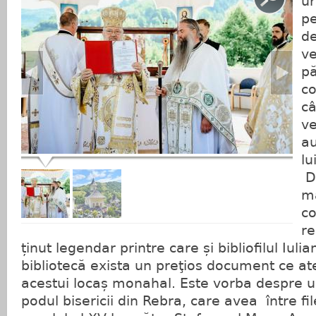
ur
p
de
ve
pă
co
c
ve
au
lu
De
mă
co
re
ținut legendar printre care și bibliofilul Iulia
bibliotecă exista un preţios document ce at
acestui locaș monahal. Este vorba despre un
podul bisericii din Rebra, care avea între fil