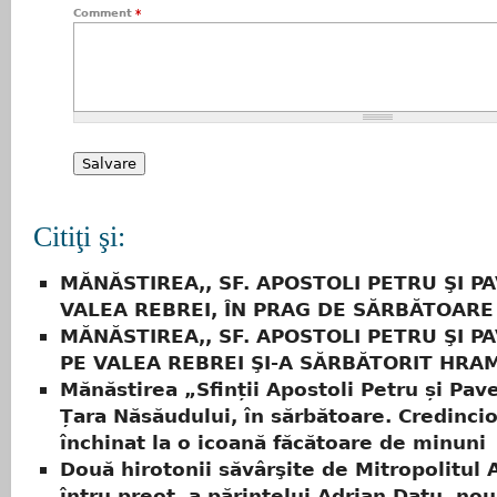
Comment
*
Citiţi şi:
MĂNĂSTIREA,, SF. APOSTOLI PETRU ŞI PA
VALEA REBREI, ÎN PRAG DE SĂRBĂTOARE
MĂNĂSTIREA,, SF. APOSTOLI PETRU ŞI PA
PE VALEA REBREI ŞI-A SĂRBĂTORIT HRA
Mănăstirea „Sfinții Apostoli Petru și Pave
Țara Năsăudului, în sărbătoare. Credincio
închinat la o icoană făcătoare de minuni
Două hirotonii săvârşite de Mitropolitul 
întru preot, a părintelui Adrian Datu, nou