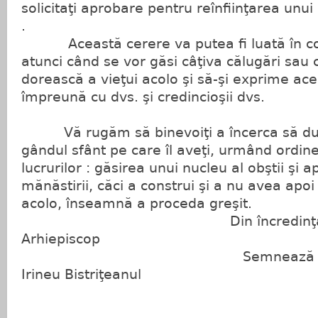
solicitaţi aprobare pentru reînfiinţarea u
.
Această cerere va putea fi luată în co
atunci când se vor găsi câţiva călugări sau 
dorească a vieţui acolo şi să-şi exprime ace
împreună cu dvs. şi credincioşii dvs.
Vă rugăm să binevoiţi a încerca să duceţ
gândul sfânt pe care îl aveţi, urmând ordine
lucrurilor : găsirea unui nucleu al obştii şi 
mănăstirii, căci a construi şi a nu avea apoi
acolo, înseamnă a proceda greşit.
Din încredinţarea Î
Arhiepiscop
Semnează Episcop Vi
Irineu Bistriţeanul