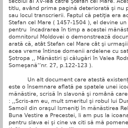
secolul al XV-lea către Ştefan cel Mare. Ace
titlu, având prima pagină deteriorată şi nu p
sau locul transcrierii. Faptul că petiţia era 
Stefan cel Mare ( 1457-1504 ), el devine un
pentru încadrarea în timp a acestei mănăst
domnitorul Moldovei o demonstrează docume
arată că, atât Stefan cel Mare cât şi urmaşii
acea vreme întinse domenii ardelene cu satel
Şotropa ,, Mănăstiri şi călugări în Valea Rodn
Someşană’’nr. 27, p.122-123 ).
Un alt document care atestă existenţa 
este o însemnare aflată pe spatele unei ic
mănăstire, scrisă în slavonă şi română care
: ,,Scris-am eu, mult smeritul şi robul lui
Samoil din oraşul Ismeniţi în mănăstirea R
Buna Vestire a Precestei, li am pus la icoana
pentru slava ei şi cine va citi să mă pomen