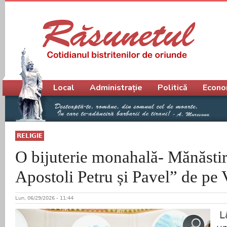
Meniu principal
Local
Administrație
Politică
Econo
RELIGIE
O bijuterie monahală- Mănăstir
Apostoli Petru și Pavel” de pe 
Lun, 06/29/2026 - 11:44
L