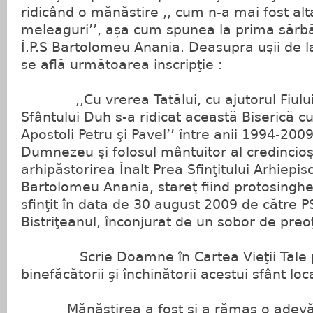
ridicând o mănăstire ,, cum n-a mai fost al
meleaguri’’, așa cum spunea la prima sărb
Î.P.S Bartolomeu Anania. Deasupra uşii de la
se află următoarea inscripţie :
,,Cu vrerea Tatălui, cu ajutorul Fiului 
Sfântului Duh s-a ridicat această Biserică cu
Apostoli Petru şi Pavel’’ între anii 1994-2009
Dumnezeu şi folosul mântuitor al credincioş
arhipăstorirea Înalt Prea Sfinţitului Arhiepis
Bartolomeu Anania, stareţ fiind protosinghel
sfinţit în data de 30 august 2009 de către P
Bistriţeanul, înconjurat de un sobor de preoţ
Scrie Doamne în Cartea Vieţii Tale pe
binefăcătorii şi închinătorii acestui sfânt loc
Mănăstirea a fost și a rămas o adevăr