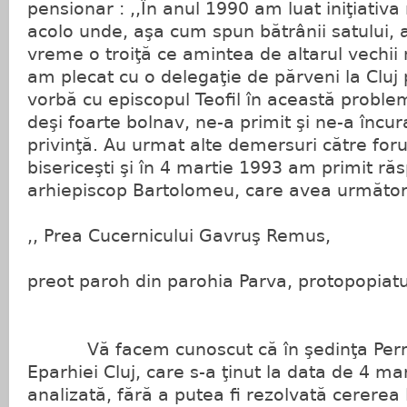
pensionar : ,,În anul 1990 am luat iniţiativa r
acolo unde, aşa cum spun bătrânii satului, 
vreme o troiţă ce amintea de altarul vechii 
am plecat cu o delegaţie de părveni la Cluj 
vorbă cu episcopul Teofil în această problem
deşi foarte bolnav, ne-a primit şi ne-a încur
privinţă. Au urmat alte demersuri către foru
bisericeşti şi în 4 martie 1993 am primit ră
arhiepiscop Bartolomeu, care avea următoru
,, Prea Cucernicului Gavruş Remus,
preot paroh din parohia Parva, protopopiat
Vă facem cunoscut că în şedinţa Perman
Eparhiei Cluj, care s-a ţinut la data de 4 ma
analizată, fără a putea fi rezolvată cererea 