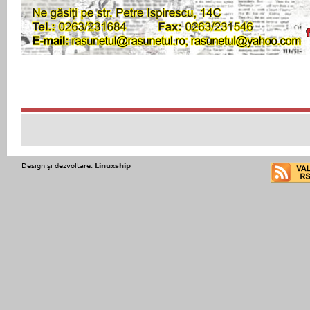
Design şi dezvoltare:
Linuxship