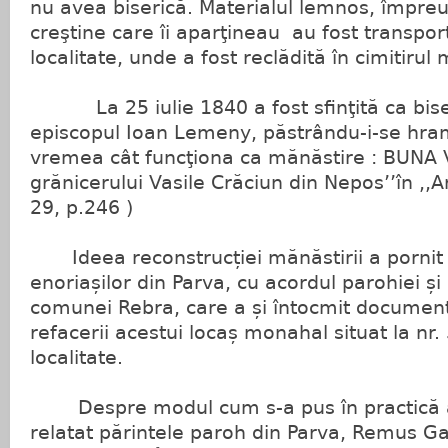
nu avea biserică. Materialul lemnos, împreu
creştine care îi aparţineau au fost transpor
localitate, unde a fost reclădită în cimitirul
La 25 iulie 1840 a fost sfinţită ca bise
episcopul Ioan Lemeny, păstrându-i-se hramu
vremea cât funcţiona ca mănăstire : BUNA 
grănicerului Vasile Crăciun din Nepos’’în ,,
29, p.246 )
Ideea reconstrucției mănăstirii a pornit 
enoriașilor din Parva, cu acordul parohiei și
comunei Rebra, care a și întocmit documen
refacerii acestui locaș monahal situat la nr
localitate.
Despre modul cum s-a pus în practică a
relatat părintele paroh din Parva, Remus Ga