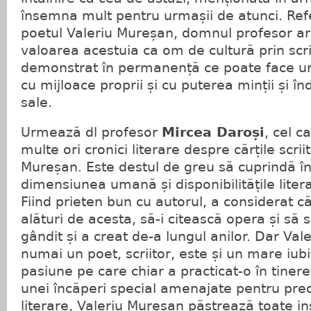
însemna mult pentru urmașii de atunci. Referi
poetul Valeriu Mureșan, domnul profesor ar
valoarea acestuia ca om de cultură prin scri
demonstrat în permanență ce poate face un 
cu mijloace proprii și cu puterea minții și 
sale.
Urmează dl profesor
Mircea Daroși
, cel c
multe ori cronici literare despre cărțile scrii
Mureșan. Este destul de greu să cuprindă î
dimensiunea umană și disponibilitățile litera
Fiind prieten bun cu autorul, a considerat că 
alături de acesta, să-i citească opera și să 
gândit și a creat de-a lungul anilor. Dar Va
numai un poet, scriitor, este și un mare iub
pasiune pe care chiar a practicat-o în tinereț
unei încăperi special amenajate pentru preo
literare, Valeriu Mureșan păstrează toate i