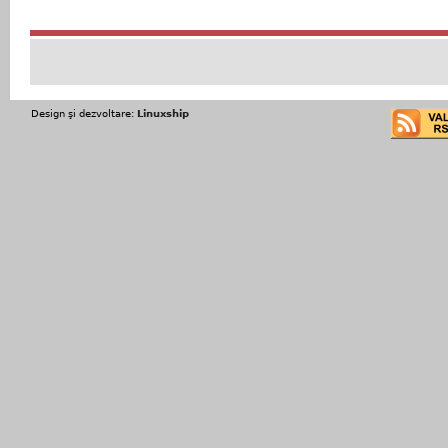
Design şi dezvoltare:
Linuxship