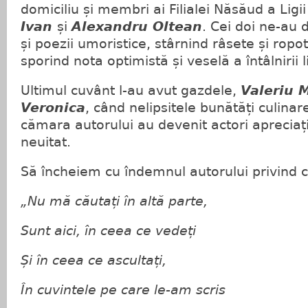
domiciliu și membri ai Filialei Năsăud a Ligii 
Ivan
și
Alexandru Oltean
. Cei doi ne-au
și poezii umoristice, stârnind râsete și ropo
sporind nota optimistă și veselă a întâlnirii l
Ultimul cuvânt l-au avut gazdele,
Valeriu 
Veronica
, când nelipsitele bunătăți culinare
cămara autorului au devenit actori apreciați 
neuitat.
Să încheiem cu îndemnul autorului privind ca
„Nu mă căutați în altă parte,
Sunt aici, în ceea ce vedeți
Și în ceea ce ascultați,
În cuvintele pe care le-am scris