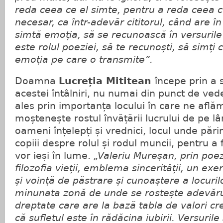
reda ceea ce el simte, pentru a reda ceea 
necesar, ca într-adevăr cititorul, când are în
simtă emoția, să se recunoască în versurile
este rolul poeziei, să te recunoști, să simți 
emoția pe care o transmite”.
Doamna
Lucreția Mititean
începe prin a 
acestei întâlniri, nu numai din punct de ved
ales prin importanța locului în care ne află
moștenește rostul învățării lucrului de pe l
oameni înțelepți și vrednici, locul unde părin
copiii despre rolul și rodul muncii, pentru a 
vor ieși în lume.
„Valeriu Mureșan, prin poezi
filozofia vieții, emblema sincerității, un exer
și voință de păstrare și cunoaștere a locuril
minunata zonă de unde se rostește adevărul
dreptate care are la bază tabla de valori cre
că sufletul este în rădăcina iubirii. Versurile