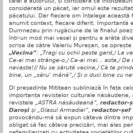
celei a autorului, și consideră că întotdeaun
considerată un păcat, iar omul este rezultatul
păcatului. Dar fiecare om înțelege această fi
anumit context, fiecare diferit. Importantă 
Dumnezeu prin rugăciune de la finalul poezi
într-un mod mai vesel și pentru a arăta dive
scrise de către Valeriu Mureșan, se oprește 
„Vecina”
: „Tragi cu ochii peste gard,/ La v
Ce-ai mai strânge-o,/ Ce-ai mai... asta,/ De
nevasta!// Nu se sărută vecina,/ Că te prind
bine, un „săruʼ mână”,/ Și o duci bine cu ne
Dl președinte Mititean subliniază în fața celo
importanța revistelor culturale năsăudene,
revistele
„ASTRA năsăudeană”,
redactor-ș
Daroși
și „Glasul Armadiei”,
redactor-șef
provocându-mă să expun câteva dintre impr
obligat să fac câteva precizări, mai ales pen
nefamiliarizați cu activitatea societăților cu