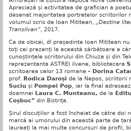
Amureșan la Editura Napoca Nova (devenit
Apreciază și activitatea de grafician a poetu
desenat majoritatea portretelor scriitorilor 
volumul scris de Ioan Mititean,
„Destine lit
Transilvan”
, 2017.
Ca de obicei, dl președinte Ioan Mititean n
toți cei prezenți la această sărbătoare a căr
cunoștințele scriitorului din Chiuza și din Tel
reprezentanta ASTREI ilvene, bibliotecara
S
scriitoarea celor 13 romane
- Dorina Cata
prof.
Rodica Daroși
de la Nepos, scriitori
Suciu
și
Pompei Pop
, iar la final adresea
doamnei
Laura C. Munteanu,
de la
Editu
Coșbuc”
din Bistrița.
Șirul discuțiilor a fost încheiat de către doi
marcă ai umorului din această parte de țară,
laureați la mai multe concursuri de profil, b