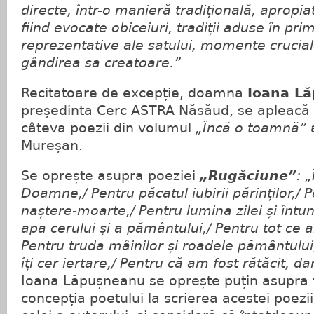
directe, într-o manieră tradițională, apropi
fiind evocate obiceiuri, tradiții aduse în prim
reprezentative ale satului, momente crucial
gândirea sa creatoare.”
Recitatoare de excepție, doamna
Ioana L
președinta Cerc ASTRA Năsăud, se apleacă 
câteva poezii din volumul
„Încă o toamnă”
a
Mureșan.
Se oprește asupra poeziei
„Rugăciune”
: 
Doamne,/ Pentru păcatul iubirii părinților,/ 
naștere-moarte,/ Pentru lumina zilei și întun
apa cerului și a pământului,/ Pentru tot ce a
Pentru truda mâinilor și roadele pământului,
îți cer iertare,/ Pentru că am fost rătăcit, dar
Ioana Lăpușneanu se oprește puțin asupra fi
concepția poetului la scrierea acestei poezii