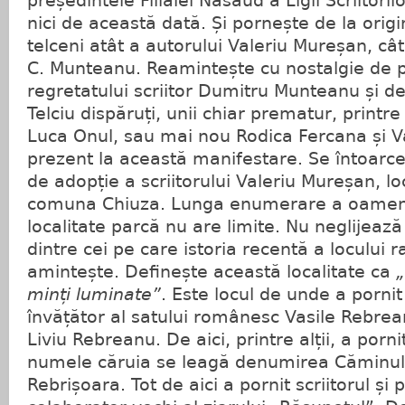
președintele Filialei Năsăud a Ligii Scriitori
nici de această dată. Și pornește de la ori
telceni atât a autorului Valeriu Mureșan, câ
C. Munteanu. Reamintește cu nostalgie de p
regretatului scriitor Dumitru Munteanu și de a
Telciu dispăruți, unii chiar prematur, print
Luca Onul, sau mai nou Rodica Fercana și Va
prezent la această manifestare. Se întoarce 
de adopție a scriitorului Valeriu Mureșan, l
comuna Chiuza. Lunga enumerare a oamenil
localitate parcă nu are limite. Nu neglijea
dintre cei pe care istoria recentă a locului r
amintește. Definește această localitate ca
„
minți luminate”
. Este locul de unde a porni
învățător al satului românesc Vasile Rebreanu
Liviu Rebreanu. De aici, printre alții, a porn
numele căruia se leagă denumirea Căminulu
Rebrișoara. Tot de aici a pornit scriitorul și p