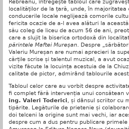
Rebreanu, întregește tabloul care zugrăveșt
localităților de la țară, unde, în majoritatea
conducerile locale neglijează comorile cultur
fericita ocazie de a-l avea alături la această
său coleg de liceu de acum 56 de ani, preot
care a slujit la biserica ortodoxă din localit
părintele Maftei Mureșan
. Despre „sărbătorit
Valeriu Mureșan are numai aprecieri la supe
cărțile scrise și talentul muzical, a avut ocaz
vizite făcute la locuința acestuia de la Chiu
calitate de pictor, admirând tablourile acest
Tabloul celor care au vorbit despre activita
fi complet fără intervenția unui consătean ve
ing. Valeri Toderici
, și dânsul scriitor cu 
tipărite. Legăturile de prietenie și colaborar
doi telceni la origine sunt mai vechi, iar ace
despre cum a dus pentru publicare primele p