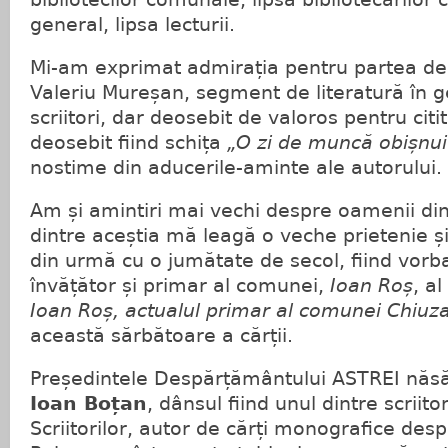
general, lipsa lecturii.
Mi-am exprimat admirația pentru partea de 
Valeriu Mureșan, segment de literatură în g
scriitori, dar deosebit de valoros pentru cit
deosebit fiind schița
„O zi de muncă obișnui
nostime din aducerile-aminte ale autorului.
Am și amintiri mai vechi despre oamenii din
dintre aceștia mă leagă o veche prietenie și
din urmă cu o jumătate de secol, fiind vorb
învățător și primar al comunei,
Ioan Roș
, al
Ioan Roș, actualul primar al comunei Chiuza
această sărbătoare a cărții.
Președintele Despărțământului ASTREI năs
Ioan Boțan
, dânsul fiind unul dintre scriito
Scriitorilor, autor de cărți monografice despr