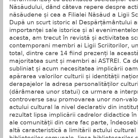
Năsăudului, dând câteva repere despre act
năsăudene și cea a Filialei Năsăud a Ligii Sc
După un scurt istoric al Despărțământului a
importanței sale istorice și al evenimentelo
acesta, am trecut în revistă și activitatea sc
contemporani membri ai Ligii Scriitorilor, 
total, dintre care 14 fiind prezenți la această
majoritatea sunt și membri ai ASTREI. Ca d
subliniat și acum necesitatea implicării oam
apărarea valorilor culturii și identității nați
derapajelor la adresa personalităților cultu
(dărâmarea unor statui) ca urmare a interpr
controverse sau promovarea unor non-valori
actului cultural la nivel declarativ din institu
rezultat lipsa implicării cadrelor didactice în 
ale comunității din care fac parte, îndeoseb
altă caracteristică a limitării actului cultural
bibliotecilor comunale, lipsa bibliotecarilor ch