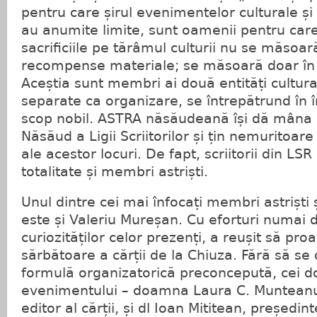
pentru care șirul evenimentelor culturale și
au anumite limite, sunt oamenii pentru care
sacrificiile pe tărâmul culturii nu se măsoar
recompense materiale; se măsoară doar în b
Aceștia sunt membri ai două entități cultura
separate ca organizare, se întrepătrund în î
scop nobil. ASTRA năsăudeană își dă mâna cu 
Năsăud a Ligii Scriitorilor și țin nemuritoare 
ale acestor locuri. De fapt, scriitorii din LS
totalitate și membri astriști.
Unul dintre cei mai înfocați membri astriști ș
este și Valeriu Mureșan. Cu eforturi numai d
curiozităților celor prezenți, a reușit să pr
sărbătoare a cărții de la Chiuza. Fără să se
formulă organizatorică preconcepută, cei d
evenimentului – doamna Laura C. Munteanu,
editor al cărții, și dl Ioan Mititean, președin