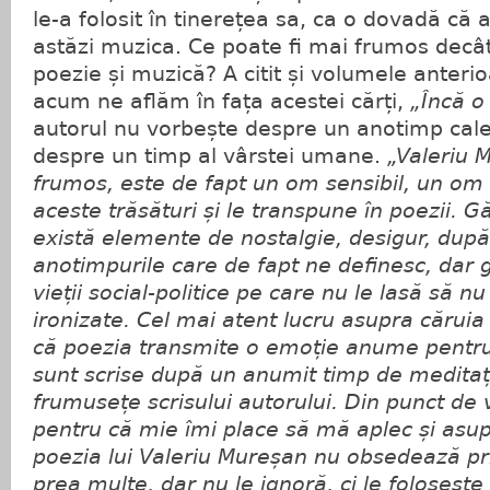
le-a folosit în tinerețea sa, ca o dovadă că a 
astăzi muzica. Ce poate fi mai frumos decâ
poezie și muzică? A citit și volumele anteri
acum ne aflăm în fața acestei cărți,
„Încă o
autorul nu vorbește despre un anotimp calen
despre un timp al vârstei umane.
„Valeriu 
frumos, este de fapt un om sensibil, un om 
aceste trăsături și le transpune în poezii. G
există elemente de nostalgie, desigur, după 
anotimpurile care de fapt ne definesc, dar 
vieții social-politice pe care nu le lasă să nu 
ironizate. Cel mai atent lucru asupra căruia 
că poezia transmite o emoție anume pentru c
sunt scrise după un anumit timp de meditaț
frumusețe scrisului autorului. Din punct de v
pentru că mie îmi place să mă aplec și asup
poezia lui Valeriu Mureșan nu obsedează prin 
prea multe, dar nu le ignoră, ci le foloseșt