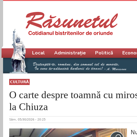
Meniu principal
Local
Administrație
Politică
Econo
CULTURĂ
O carte despre toamnă cu miro
la Chiuza
Sâm, 05/30/2026 - 20:25
Nu