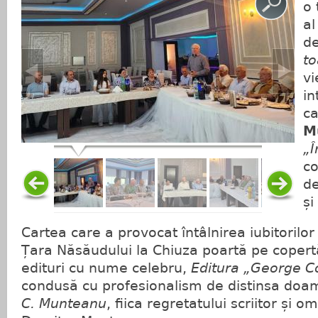
o
al
d
t
vi
in
ca
M
„
co
de
și
Cartea care a provocat întâlnirea iubitorilor 
Țara Năsăudului la Chiuza poartă pe cope
edituri cu nume celebru,
Editura „George Co
condusă cu profesionalism de distinsa doa
C. Munteanu
, fiica regretatului scriitor și o