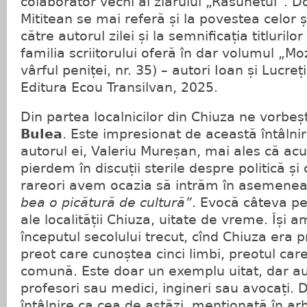
colaborator vechi al ziarului „Răsunetul”. 
Mititean se mai referă și la povestea celor ș
către autorul zilei și la semnificația titlurilo
familia scriitorului oferă în dar volumul „Moz
vârful peniței, nr. 35) – autori Ioan și Lucreț
Editura Ecou Transilvan, 2025.
Din partea localnicilor din Chiuza ne vorbeș
Bulea
. Este impresionat de această întâlnir
autorul ei, Valeriu Mureșan, mai ales că ac
pierdem în discuții sterile despre politică și
rareori avem ocazia să intrăm în asemenea 
bea o picătură de cultură”
. Evocă câteva per
ale localității Chiuza, uitate de vreme. Își a
începutul secolului trecut, cînd Chiuza era p
preot care cunoștea cinci limbi, preotul car
comună. Este doar un exemplu uitat, dar a
profesori sau medici, ingineri sau avocați. 
întâlnire ca cea de astăzi, menționată în ar