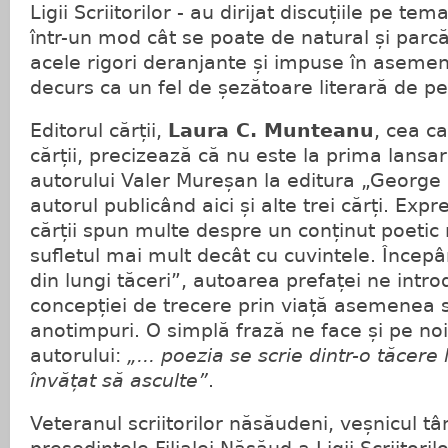
Ligii Scriitorilor - au dirijat discuțiile pe tem
într-un mod cât se poate de natural și parcă l
acele rigori deranjante și impuse în asemen
decurs ca un fel de șezătoare literară de p
Editorul cărții,
Laura C. Munteanu
, cea ca
cărții, precizează că nu este la prima lansa
autorului Valer Mureșan la editura „George 
autorul publicând aici și alte trei cărți. Expr
cărții spun multe despre un conținut poetic 
sufletul mai mult decât cu cuvintele. Începând
din lungi tăceri”, autoarea prefaței ne introd
concepției de trecere prin viață asemenea s
anotimpuri. O simplă frază ne face și pe no
autorului:
„... poezia se scrie dintr-o tăcere
învățat să asculte”
.
Veteranul scriitorilor năsăudeni, veșnicul t