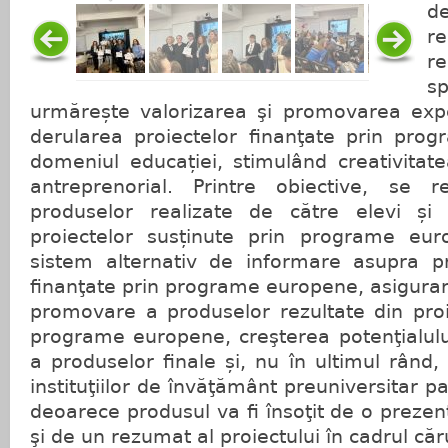
d
re
re
s
urmărește valorizarea şi promovarea exper
derularea proiectelor finanţate prin pro
domeniul educației, stimulând creativitatea
antreprenorial. Printre obiective, se r
produselor realizate de către elevi și 
proiectelor susținute prin programe eur
sistem alternativ de informare asupra pr
finanţate prin programe europene, asigurar
promovare a produselor rezultate din proi
programe europene, creşterea potenţialului
a produselor finale și, nu în ultimul rând
instituţiilor de învăţământ preuniversitar pa
deoarece produsul va fi însoţit de o prezen
şi de un rezumat al proiectului în cadrul căru