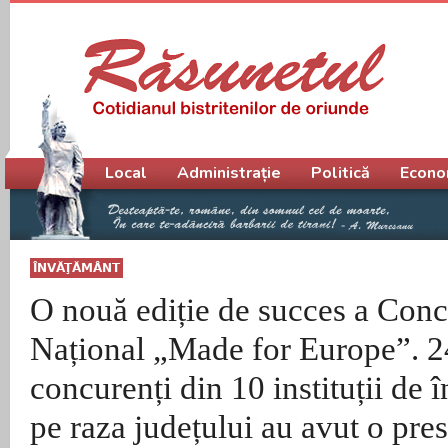
Meniu principal
Local
Administrație
Politică
Econo
ÎNVĂŢĂMÂNT
O nouă ediție de succes a Conc
Național „Made for Europe”. 2
concurenți din 10 instituții de
pe raza județului au avut o pres