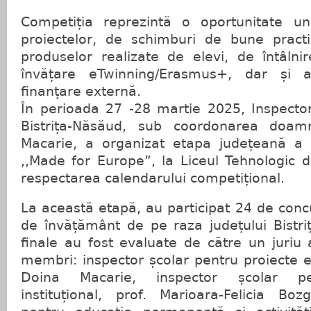
Competiția reprezintă o oportunitate un
proiectelor, de schimburi de bune pract
produselor realizate de elevi, de întâln
învățare eTwinning/Erasmus+, dar și a
finanțare externă.
În perioada 27 -28 martie 2025, Inspector
Bistrița-Năsăud, sub coordonarea doam
Macarie, a organizat etapa județeană a 
,,Made for Europe”, la Liceul Tehnologic de
respectarea calendarului competițional.
La această etapă, au participat 24 de concur
de învățământ de pe raza județului Bistri
finale au fost evaluate de către un juriu a
membri: inspector școlar pentru proiecte ed
Doina Macarie, inspector școlar p
instituțional, prof. Marioara-Felicia Boz