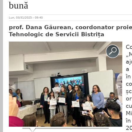
bună
Lun, 03/31/2025 - 09:40
prof. Dana Găurean, coordonator proie
Tehnologic de Servicii Bistrița
C
„
aj
a 
î
co
ș
o
cu
Mi
î
2