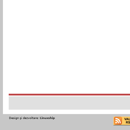
Design şi dezvoltare:
Linuxship