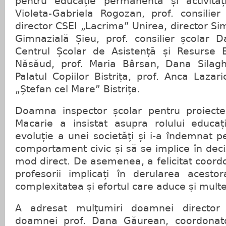
pentru educație permanentă și activități
Violeta-Gabriela Rogozan, prof. consilier
director CSEI „Lacrima” Unirea, director 
Gimnazială Șieu, prof. consilier școlar D
Centrul Școlar de Asistență și Resurse Ed
Năsăud, prof. Maria Bârsan, Dana Silaghi,
Palatul Copiilor Bistrița, prof. Anca Lazar
„Ștefan cel Mare” Bistrița.
Doamna inspector școlar pentru proiecte
Macarie a insistat asupra rolului educa
evoluție a unei societăți și i-a îndemnat p
comportament civic și să se implice în decizi
mod direct. De asemenea, a felicitat coordo
profesorii implicați în derularea acest
complexitatea și efortul care aduce și multe 
A adresat mulțumiri doamnei director
doamnei prof. Dana Găurean, coordonato