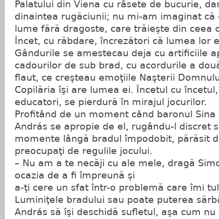
Palatului din Viena cu râsete de bucurie, dar 
dinaintea rugăciunii; nu mi-am imaginat că e
lume fără dragoste, care trăieşte din ceea ce
Încet, cu răbdare, încrezători că lumea lor e
Gândurile se amestecau deja cu artificiile a
cadourilor de sub brad, cu acordurile a două
flaut, ce creşteau emoţiile Naşterii Domnulu
Copilăria îşi are lumea ei. Încetul cu încetul,
educatori, se pierdură în mirajul jocurilor.
Profitând de un moment când baronul Sina
András se apropie de el, rugându-l discret 
momente lângă bradul împodobit, părăsit d
preocupaţi de regulile jocului.
– Nu am a te necăji cu ale mele, dragă Simo
ocazia de a fi împreună şi
a-ţi cere un sfat într-o problemă care îmi tu
Luminiţele bradului sau poate puterea sărbă
András să îşi deschidă sufletul, aşa cum nu 