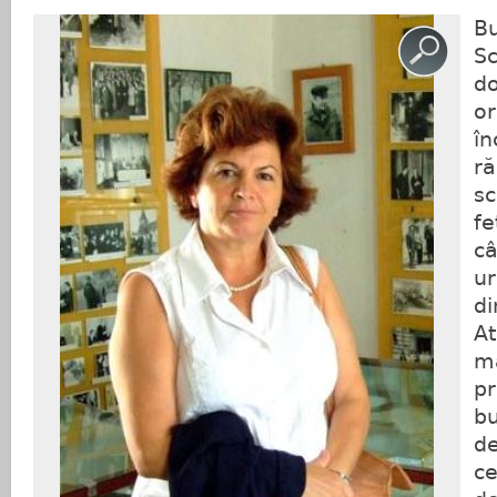
Bu
S
do
or
în
ră
sc
fe
câ
ur
di
At
mâ
pr
bu
de
ce