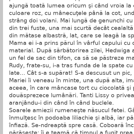
ajungă toată lumea oricum şi când vroia la 
culoare roz, cu mânecuţele până la cot, und
strâng doi volani. Mai lungă de genunchi cu
din trei fuste, una mai scurtă decât cealaltă
din mătase albastră, lat, care se leagă la 
Mama ei i-a prins părul în vârful capului cu 
material. După sărbătorirea zilei, Hedwiga 
un fel de sac din tifon, ca să se păstreze ma
Rudy, frate-su, i-a tras funda de la spate cu
late... Cât s-a supărat! S-a descusut un pic, 
Mariei îi veneau în minte, una după alta, im
aceea, în care mâncase tort cu ciocolată şi 
douăsprezece lumânări. Tanti Lissy o prive
aranjându-i din când în când buclele.
Soarele amiezii rumeneşte năsucul fetei. Gâ
înmulţesc în podoaba liliachie şi albă, iar 
înfiază. Se-ndreaptă spre casă. Coboară înce
părăseşte; îi e teamă că timpul a fugit prea