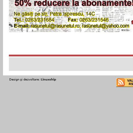
Design şi dezvoltare:
Linuxship