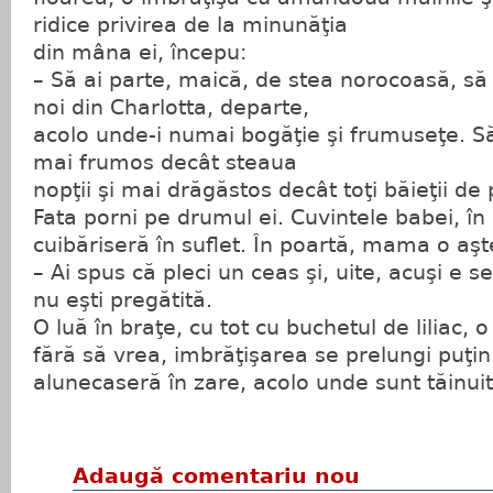
ridice privirea de la minunăţia
din mâna ei, începu:
– Să ai parte, maică, de stea norocoasă, să t
noi din Charlotta, departe,
acolo unde-i numai bogăţie şi frumuseţe. Să-
mai frumos decât steaua
nopţii şi mai drăgăstos decât toţi băieţii de 
Fata porni pe drumul ei. Cuvintele babei, în
cuibăriseră în suflet. În poartă, mama o aşt
– Ai spus că pleci un ceas şi, uite, acuşi e s
nu eşti pregătită.
O luă în braţe, cu tot cu buchetul de liliac, o
fără să vrea, imbrăţişarea se prelungi puţin
alunecaseră în zare, acolo unde sunt tăinui
Adaugă comentariu nou