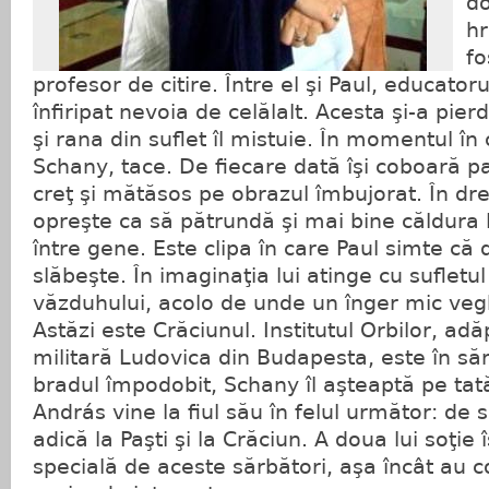
do
hr
fo
profesor de citire. Între el şi Paul, educatorul
înfiripat nevoia de celălalt. Acesta şi-a pier
şi rana din suflet îl mistuie. În momentul în
Schany, tace. De fiecare dată îşi coboară p
creţ şi mătăsos pe obrazul îmbujorat. În dr
opreşte ca să pătrundă şi mai bine căldura l
între gene. Este clipa în care Paul simte că 
slăbeşte. În imaginaţia lui atinge cu suflet
văzduhului, acolo de unde un înger mic ve
Astăzi este Crăciunul. Institutul Orbilor, adă
militară Ludovica din Budapesta, este în s
bradul împodobit, Schany îl aşteaptă pe tat
András vine la fiul său în felul următor: de 
adică la Paşti şi la Crăciun. A doua lui soţie î
specială de aceste sărbători, aşa încât au co