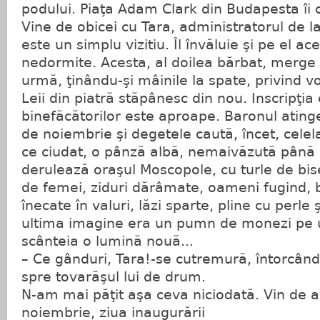
podului. Piaţa Adam Clark din Budapesta îi 
Vine de obicei cu Tara, administratorul de l
este un simplu vizitiu. Îl învăluie şi pe el ace
nedormite. Acesta, al doilea bărbat, merge 
urmă, ţinându-şi mâinile la spate, privind vo
Leii din piatră stăpânesc din nou. Inscripţi
binefăcătorilor este aproape. Baronul atinge 
de noiembrie şi degetele caută, încet, celelal
ce ciudat, o pânză albă, nemaivăzută până 
derulează oraşul Moscopole, cu turle de bise
de femei, ziduri dărâmate, oameni fugind, b
înecate în valuri, lăzi sparte, pline cu perle 
ultima imagine era un pumn de monezi pe 
scânteia o lumină nouă...
– Ce gânduri, Tara!-se cutremură, întorcându
spre tovarăşul lui de drum.
N-am mai păţit aşa ceva niciodată. Vin de ani
noiembrie, ziua inaugurării