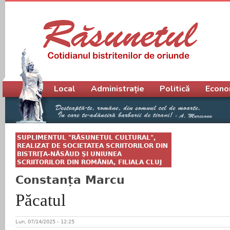
Meniu principal
Local
Administrație
Politică
Econo
SUPLIMENTUL "RĂSUNETUL CULTURAL",
REALIZAT DE SOCIETATEA SCRIITORILOR DIN
BISTRIŢA-NĂSĂUD ŞI UNIUNEA
SCRIITORILOR DIN ROMÂNIA, FILIALA CLUJ
Constanța Marcu
Păcatul
Lun, 07/14/2025 - 12:25