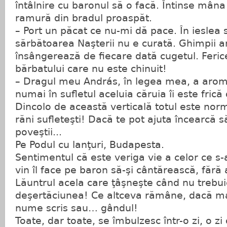
întâlnire cu baronul să o facă. Întinse mâna
ramură din bradul proaspăt.
– Port un păcat ce nu-mi dă pace. În ieslea 
sărbătoarea Naşterii nu e curată. Ghimpii am
însângerează de fiecare dată cugetul. Ferice
bărbatului care nu este chinuit!
– Dragul meu András, în legea mea, a aromâ
numai în sufletul aceluia căruia îi este fri
Dincolo de această verticală totul este norm
răni sufleteşti! Dacă te pot ajuta încearcă 
poveştii...
Pe Podul cu lanţuri, Budapesta.
Sentimentul că este veriga vie a celor ce s-
vin îl face pe baron să-şi cântărească, fără a
Lăuntrul acela care ţâşneşte când nu trebu
deşertăciunea! Ce altceva rămâne, dacă m
nume scris sau… gândul!
Toate, dar toate, se îmbulzesc într-o zi, o zi