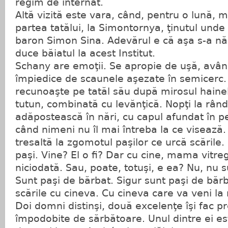
regim de internat.
Altă vizită este vara, când, pentru o lună, m
partea tatălui, la Simontornya, ţinutul unde 
baron Simon Sina. Adevărul e că aşa s-a n
duce băiatul la acest Institut.
Schany are emoţii. Se apropie de uşă, având
împiedice de scaunele aşezate în semicerc. Ş
recunoaşte pe tatăl său după mirosul haine
tutun, combinată cu levănţică. Nopţi la rând
adăpostească în nări, cu capul afundat în p
când nimeni nu îl mai întreba la ce visează.
tresaltă la zgomotul paşilor ce urcă scările
paşi. Vine? El o fi? Dar cu cine, mama vitre
niciodată. Sau, poate, totuşi, e ea? Nu, nu 
Sunt paşi de bărbat. Sigur sunt paşi de bărb
scările cu cineva. Cu cineva care va veni la
Doi domni distinşi, două excelenţe îşi fac pr
împodobite de sărbătoare. Unul dintre ei est