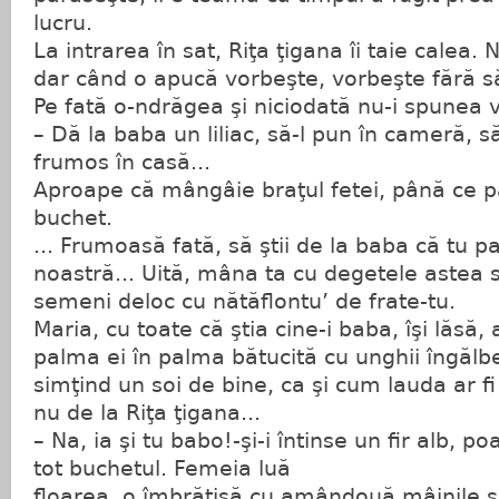
lucru.
La intrarea în sat, Riţa ţigana îi taie calea.
dar când o apucă vorbeşte, vorbeşte fără s
Pe fată o-ndrăgea şi niciodată nu-i spunea 
– Dă la baba un liliac, să-l pun în cameră, s
frumos în casă...
Aproape că mângâie braţul fetei, până ce 
buchet.
... Frumoasă fată, să ştii de la baba că tu p
noastră... Uită, mâna ta cu degetele astea su
semeni deloc cu nătăflontu’ de frate-tu.
Maria, cu toate că ştia cine-i baba, îşi lăsă,
palma ei în palma bătucită cu unghii îngălbe
simţind un soi de bine, ca şi cum lauda ar fi
nu de la Riţa ţigana...
– Na, ia şi tu babo!-şi-i întinse un fir alb, p
tot buchetul. Femeia luă
floarea, o îmbrăţişă cu amândouă mâinile şi