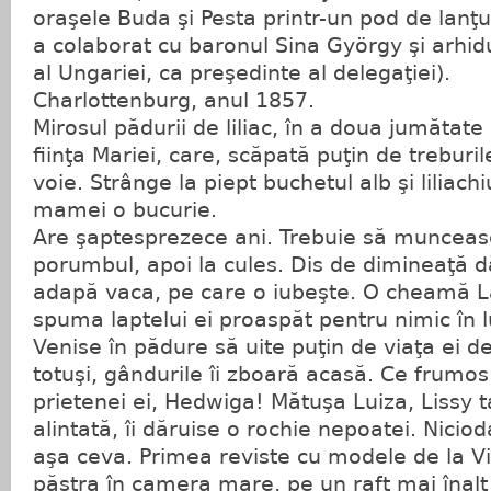
oraşele Buda şi Pesta printr-un pod de lanţur
a colaborat cu baronul Sina György şi arhid
al Ungariei, ca preşedinte al delegaţiei).
Charlottenburg, anul 1857.
Mirosul pădurii de liliac, în a doua jumătate 
fiinţa Mariei, care, scăpată puţin de treburil
voie. Strânge la piept buchetul alb şi liliach
mamei o bucurie.
Are şaptesprezece ani. Trebuie să munceas
porumbul, apoi la cules. Dis de dimineaţă d
adapă vaca, pe care o iubeşte. O cheamă L
spuma laptelui ei proaspăt pentru nimic în 
Venise în pădure să uite puţin de viaţa ei de
totuşi, gândurile îi zboară acasă. Ce frumos 
prietenei ei, Hedwiga! Mătuşa Luiza, Lissy 
alintată, îi dăruise o rochie nepoatei. Nici
aşa ceva. Primea reviste cu modele de la Vi
păstra în camera mare, pe un raft mai înalt 