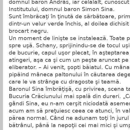
domnul baron András, iar celălalt, cunoscut
Institutului, domnul baron Simon Sina.
Sunt îmbrăcaţi în ţinută de sărbătoare, pri
dintr-un velur verde închis, al doilea dichisi
brocart negru.
Un moment de linişte se instalează. Toate pr
spre uşă. Schany, sprijinindu-se de tocul uş
de bucurie, capul uşor plecat, în aşteptare
atingeri, aşa ca şi cum un peşte aruncat pe
eliberator. – Ai venit, şopti băiatul. Cu mâna
pipăind mâneca paltonului în căutarea deget
care le va strânge cu dragoste şi teamă.
Baronul Sina îmbrăţişă, cu privirea, scena t
Bucuria Crăciunului mai spală din dureri. „Câ
gândi Sina, eu n-am cerşit niciodată ase
acum am să preţuiesc ceea ce atunci, în valu
părea normal. Când ne adunam toţi în jurul 
bătrânul, până la nepoţii cei mai mici şi u