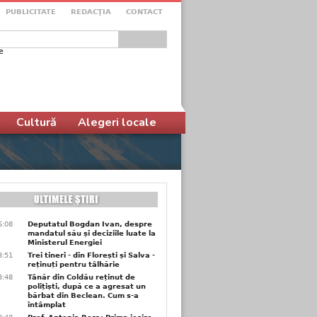
PUBLICITATE
REDACŢIA
CONTACT
e
ular de căutare
Cultură
Alegeri locale
6:08
Deputatul Bogdan Ivan, despre
mandatul său și deciziile luate la
Ministerul Energiei
3:51
Trei tineri - din Florești și Salva -
reținuți pentru tâlhărie
3:48
Tânăr din Coldău reținut de
polițiști, după ce a agresat un
bărbat din Beclean. Cum s-a
întâmplat