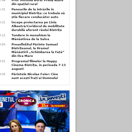
2:48
Prof. Antonia Bora: Prima ieșire
din spațiul rural
1:31
Panourile de la intrările în
municipiul Bistrița: ce trebuie să
știe fiecare conducător auto
0:21
Începe proiectarea pe Linia
Albastră/Coridorul de mobilitate
durabilă aferent râului Bistrița
0:12
Tundere în monahism la
Mănăstirea de la Salva
0:04
Preasfințitul Părinte Samuel
Bistrițeanul, la Hramul
Mănăstirii „Schimbarea la Față”
din Ilva Mare
9:52
Programul filmelor la Happy
Cinema Bistrița, în perioada 7-13
august!
9:45
Părintele Nicolae Feier: Cine
sunt acești frați ai Domnului