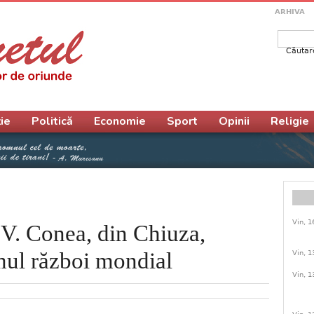
ARHIVA
Căutar
Form
ie
Politică
Economie
Sport
Opinii
Religie
Vin, 1
 V. Conea, din Chiuza,
imul război mondial
Vin, 1
Vin, 1