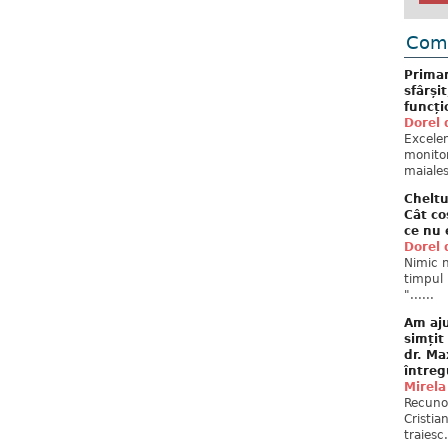
Come
Primar
sfârși
funcți
Dorel 
Excelent
monitor
maiales
Cheltu
Cât co
ce nu 
Dorel 
Nimic n
timpul 
"......
Am aju
simțit
dr. Ma
întreg
Mirela
Recuno
Cristia
traiesc.