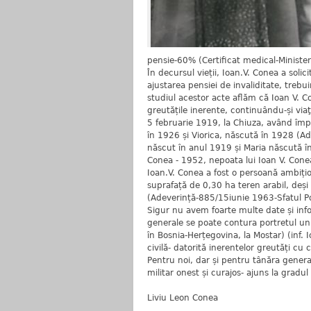
pensie-60% (Certificat medical-Ministe
În decursul vieții, Ioan.V. Conea a solic
ajustarea pensiei de invaliditate, trebui
studiul acestor acte aflăm că Ioan V. 
greutățile inerente, continuându-și via
5 februarie 1919, la Chiuza, având împ
în 1926 și Viorica, născută în 1928 (Ad
născut în anul 1919 și Maria născută în
Conea - 1952, nepoata lui Ioan V. Cone
Ioan.V. Conea a fost o persoană ambițio
suprafață de 0,30 ha teren arabil, deși
(Adeverință-885/15iunie 1963-Sfatul P
Sigur nu avem foarte multe date și infor
generale se poate contura portretul unui
în Bosnia-Herțegovina, la Mostar) (inf. I
civilă- datorită inerentelor greutăți cu
Pentru noi, dar și pentru tânăra genera
militar onest și curajos- ajuns la gradul
Liviu Leon Conea