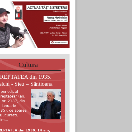
Cultura
REPTATEA din 1935.
elciu - Șieu – Sântioana
 periodicul
reptatea” (an.
, nr. 2187, din
 ianuarie
35), ce apărea
 București,
tim...
EPTATEA din 1930. 14 ani,