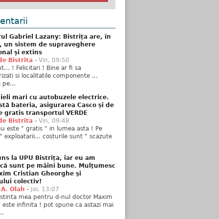
ntarii
ul Gabriel Lazany: Bistrița are, în
t, un sistem de supraveghere
onal și extins
de Bistrita
-
Vin, 09:50
... ! Felicitari ! Bine ar fi sa
izati si localitatile componente ...
 pe...
ieli mari cu autobuzele electrice.
stă bateria, asigurarea Casco și de
e gratis transportul VERDE
de Bistrita
-
Vin, 09:48
u este " gratis " in lumea asta ! Pe
" exploatarii... costurile sunt " scazute
ns la UPU Bistrița, iar eu am
 că sunt pe mâini bune. Mulţumesc
xim Cristian Gheorghe şi
ului colectiv!
 A. Olah
-
Joi, 13:07
stinta mea pentru d-nul doctor Maxim
n este infinita ! pot spune ca astazi mai
..