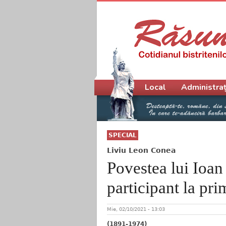
Meniu principal
Local
Administraț
SPECIAL
Liviu Leon Conea
Povestea lui Ioan
participant la pr
Mie, 02/10/2021 - 13:03
(1891-1974)