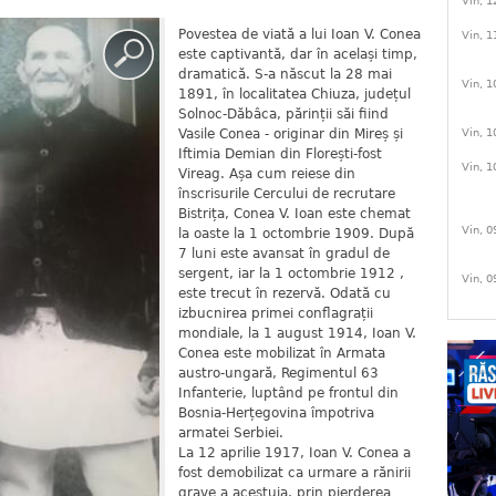
Vin, 1
Povestea de viată a lui Ioan V. Conea
Vin, 1
este captivantă, dar în același timp,
dramatică. S-a născut la 28 mai
Vin, 1
1891, în localitatea Chiuza, județul
Solnoc-Dăbâca, părinții săi fiind
Vin, 1
Vasile Conea - originar din Mireș și
Iftimia Demian din Florești-fost
Vin, 1
Vireag. Așa cum reiese din
înscrisurile Cercului de recrutare
Bistrița, Conea V. Ioan este chemat
Vin, 0
la oaste la 1 octombrie 1909. După
7 luni este avansat în gradul de
sergent, iar la 1 octombrie 1912 ,
Vin, 0
este trecut în rezervă. Odată cu
izbucnirea primei conflagrații
mondiale, la 1 august 1914, Ioan V.
Conea este mobilizat în Armata
austro-ungară, Regimentul 63
Infanterie, luptând pe frontul din
Bosnia-Herțegovina împotriva
armatei Serbiei.
La 12 aprilie 1917, Ioan V. Conea a
fost demobilizat ca urmare a rănirii
grave a acestuia, prin pierderea