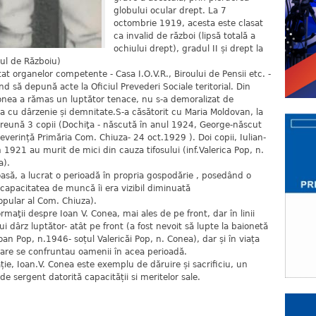
globului ocular drept. La 7
octombrie 1919, acesta este clasat
ca invalid de război (lipsă totală a
ochiului drept), gradul II și drept la
rul de Războiu)
itat organelor competente - Casa I.O.V.R., Biroului de Pensii etc. -
nd să depună acte la Oficiul Prevederi Sociale teritorial. Din
Conea a rămas un luptător tenace, nu s-a demoralizat de
ţa cu dârzenie și demnitate.S-a căsătorit cu Maria Moldovan, la
reună 3 copii (Dochiţa - născută în anul 1924, George-născut
everință Primăria Com. Chiuza- 24 oct.1929 ). Doi copii, Iulian-
 1921 au murit de mici din cauza tifosului (inf.Valerica Pop, n.
a).
asă, a lucrat o perioadă în propria gospodărie , posedând o
 capacitatea de muncă îi era vizibil diminuată
opular al Com. Chiuza).
maţii despre Ioan V. Conea, mai ales de pe front, dar în linii
 dârz luptător- atât pe front (a fost nevoit să lupte la baionetă
oan Pop, n.1946- soțul Valericăi Pop, n. Conea), dar și în viața
 care se confruntau oamenii în acea perioadă.
ție, Ioan.V. Conea este exemplu de dăruire și sacrificiu, un
 de sergent datorită capacității si meritelor sale.