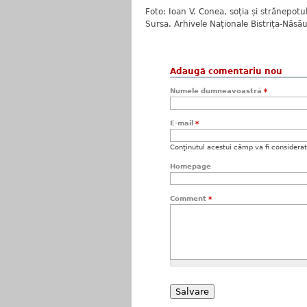
Foto: Ioan V. Conea, soția și strănepot
Sursa. Arhivele Naționale Bistrița-Năsă
Adaugă comentariu nou
Numele dumneavoastră
*
E-mail
*
Conţinutul acestui câmp va fi considerat c
Homepage
Comment
*