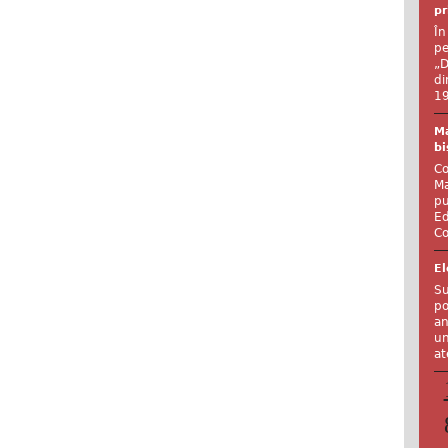
pr
În
pe
„D
di
19
Ma
bi
Co
Ma
pu
Ed
Co
El
Su
po
an
un
at