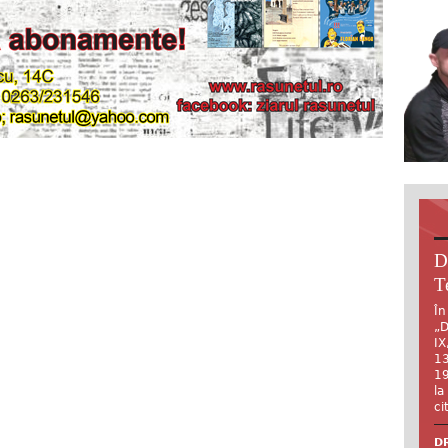
D
T
În
„D
IX
13
19
la
ci
DR