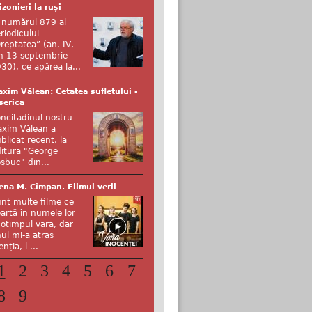
izonieri la ruși
 numărul 879 al
riodicului
reptatea” (an. IV,
n 13 septembrie
30), ce apărea la...
xim Vălean: Cetatea sufletului -
serica
ncitadinul nostru
xim Vălean a
blicat recent, la
itura "George
şbuc" din...
ena M. Cîmpan. Filmul verii
nt multe filme ce
artă în numele lor
otimpul vara, dar
ul mi-a atras
enția, l-...
1
2
3
4
5
6
7
8
9