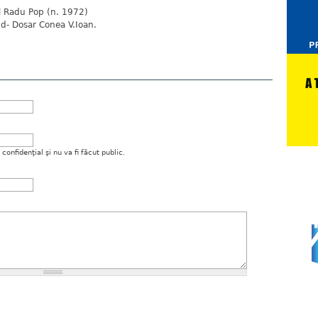
ul Radu Pop (n. 1972)
ud- Dosar Conea V.Ioan.
onfidenţial şi nu va fi făcut public.