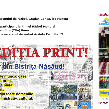
eranului de război, Grațian Conea, locotenent
participant la Primul Război Mondial
 Dumitru (Titu) Roman
i pe veteranul de război Arsinte Feldrihan?!