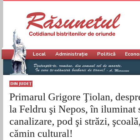
Meniu principal
Local
Administrație
Politică
Econo
DIN JUDEŢ
Primarul Grigore Ţiolan, despre
la Feldru şi Nepos, în iluminat s
canalizare, pod şi străzi, şcoală
cămin cultural!