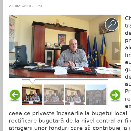
Vin, 06/05/2020 - 10:24
C
tr
d
pr
al
fi
e
g
de
au
Pr
re
ex
ceea ce priveşte încasările la bugetul local,
rectificare bugetară de la nivel central ar fi
atragerii unor fonduri care să contribuie l