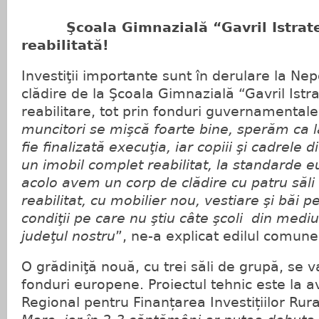
Şcoala Gimnazială “Gavril Istrate
reabilitată!
Investiţii importante sunt în derulare la Ne
clădire de la Şcoala Gimnazială “Gavril Istr
reabilitare, tot prin fonduri guvernamental
muncitori se mişcă foarte bine, sperăm ca l
fie finalizată execuţia, iar copiii şi cadrele d
un imobil complet reabilitat, la standarde e
acolo avem un corp de clădire cu patru săli 
reabilitat, cu mobilier nou, vestiare şi băi p
condiţii pe care nu ştiu câte şcoli din mediul
judeţul nostru
”, ne-a explicat edilul comune
O grădiniţă nouă, cu trei săli de grupă, se v
fonduri europene. Proiectul tehnic este la a
Regional pentru Finanțarea Investițiilor Rur