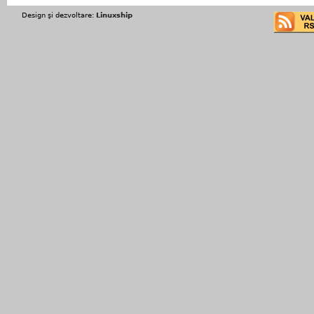
Design şi dezvoltare:
Linuxship