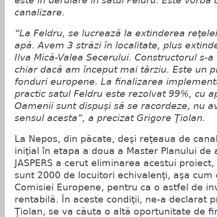
este în derulare în satul Feldru. Este vorba 
canalizare.
“La Feldru, se lucrează la extinderea reţele
apă. Avem 3 străzi în localitate, plus extin
Ilva Mică-Valea Secerului. Constructorul s-a
chiar dacă am început mai târziu. Este un pr
fonduri europene. La finalizarea implementăr
practic satul Feldru este rezolvat 99%, cu a
Oamenii sunt dispuşi să se racordeze, nu 
sensul acesta”, a precizat Grigore Ţiolan.
La Nepos, din păcate, deşi reţeaua de canal
iniţial în etapa a doua a Master Planului de 
JASPERS a cerut eliminarea acestui proiect
sunt 2000 de locuitori echivalenţi, aşa cu
Comisiei Europene, pentru ca o astfel de inv
rentabilă. În aceste condiţii, ne-a declarat 
Ţiolan, se va căuta o altă oportunitate de f