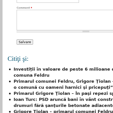
Comment
*
Citiţi şi:
Investiții în valoare de peste 6 milioane 
comuna Feldru
Primarul comunei Feldru, Grigore Ţiolan 
o comună cu oameni harnici şi pricepuţi”
Primarul Grigore Ţiolan – În paşi repezi 
Ioan Turc: PSD aruncă bani în vânt const
drumuri fără şanţurile betonate adiacent
Grigore Ţiolan – primarul comunei Feldr