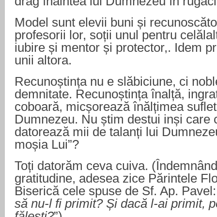
drag înaintea lui Dumnezeu în rugăciu
Model sunt elevii buni și recunoscăto
profesorii lor, soții unul pentru celălal
iubire și mentor și protector,. Idem pr
unii altora.
Recunoștința nu e slăbiciune, ci nobl
demnitate. Recunoștința înalță, ingra
coboară, micșorează înălțimea suflet
Dumnezeu. Nu știm destui inși care 
datorează mii de talanți lui Dumnezeu
moșia Lui”?
Toți datorăm ceva cuiva. (Îndemnând
gratitudine, adesea zice Părintele Fl
Biserică cele spuse de Sf. Ap. Pavel:
să nu-l fi primit? Și dacă l-ai primit, 
fălești?
”)