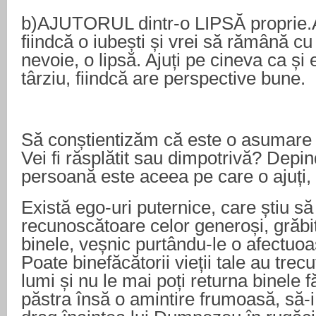
b)AJUTORUL dintr-o LIPSĂ proprie.A
fiindcă o iubești și vrei să rămână cu t
nevoie, o lipsă. Ajuți pe cineva ca și 
târziu, fiindcă are perspective bune.
Să conștientizăm că este o asumare de
Vei fi răsplătit sau dimpotrivă? Depin
persoană este aceea pe care o ajuți, 
Există ego-uri puternice, care știu să 
recunoscătoare celor generoși, grăbi
binele, veșnic purtându-le o afectuoa
Poate binefăcătorii vieții tale au trecu
lumi și nu le mai poți returna binele f
păstra însă o amintire frumoasă, să-