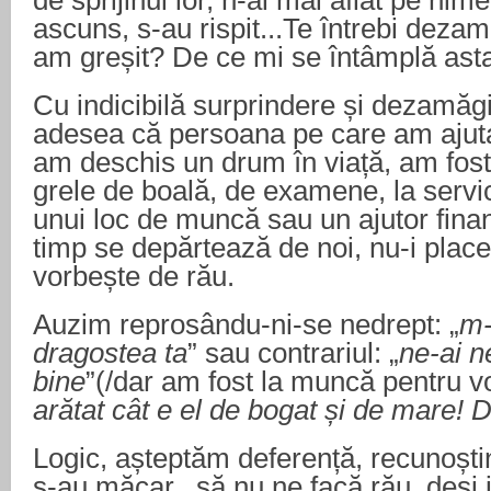
de sprijinul lor, n-ai mai aflat pe nime
ascuns, s-au rispit...Te întrebi deza
am greșit? De ce mi se întâmplă ast
Cu indicibilă surprindere și dezamăg
adesea că persoana pe care am ajutat
am deschis un drum în viață, am fost 
grele de boală, de examene, la servi
unui loc de muncă sau un ajutor finan
timp se depărtează de noi, nu-i plac
vorbește de rău.
Auzim reprosându-ni-se nedrept: „
m-
dragostea ta
” sau contrariul: „
ne-ai ne
bine
”(/dar am fost la muncă pentru voi 
arătat cât e el de bogat și de mare! 
Logic, așteptăm deferență, recunoștin
s-au măcar...să nu ne facă rău, deși 