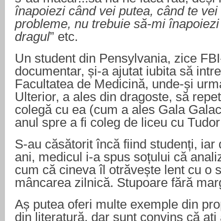
înapoiezi când vei putea, când te vei 
probleme, nu trebuie să-mi înapoiezi 
dragul
” etc.
Un student din Pensylvania, zice FBI-
documentar, și-a ajutat iubita să intr
Facultatea de Medicină, unde-și urma 
Ulterior, a ales din dragoste, să repet
colegă cu ea (cum a ales Gala Galac
anul spre a fi coleg de liceu cu Tudor
S-au căsătorit încă fiind studenți, iar
ani, medicul i-a spus soțului că anal
cum că cineva îl otrăvește lent cu o 
mâncarea zilnică. Stupoare fără margi
Aș putea oferi multe exemple din prop
din literatură, dar sunt convins că ați 