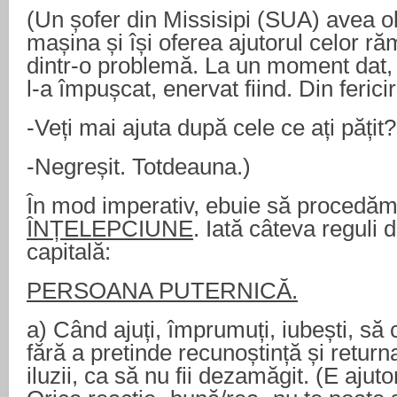
(Un șofer din Missisipi (SUA) avea o
mașina și își oferea ajutorul celor r
dintr-o problemă. La un moment dat, 
l-a împușcat, enervat fiind. Din ferici
-Veți mai ajuta după cele ce ați pățit?
-Negreșit. Totdeauna.)
În mod imperativ, ebuie să procedăm
ÎNȚELEPCIUNE
. Iată câteva reguli 
capitală:
PERSOANA PUTERNICĂ.
a) Când ajuți, împrumuți, iubești, să 
fără a pretinde recunoștință și returna
iluzii, ca să nu fii dezamăgit. (E ajut