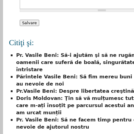
Citiţi şi:
Pr. Vasile Beni: Să-i ajutăm şi să ne rug
oamenii care suferă de boală, singurătate
întristare
Părintele Vasile Beni: Să fim mereu buni 
au nevoie de noi
Pr.Vasile Beni: Despre libertatea creştină
Doris Moldovan: Ţin să vă mulțumesc tut
care m-ați însoțit pe parcursul acestui an
am urcat munții
Pr. Vasile Beni: Să ne facem timp pentru 
nevoie de ajutorul nostru