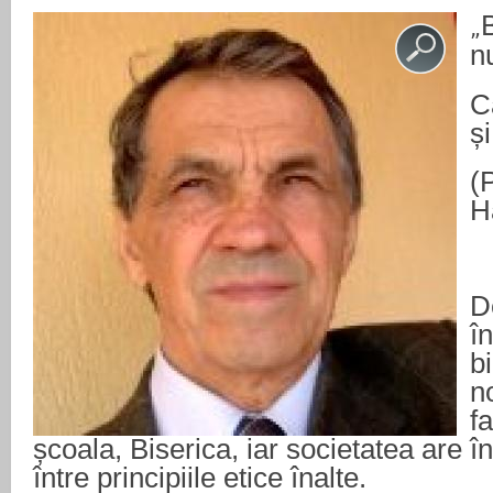
„
n
Că
și
(
H
D
î
b
no
fa
școala, Biserica, iar societatea are 
între principiile etice înalte.