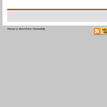
Design şi dezvoltare:
Linuxship