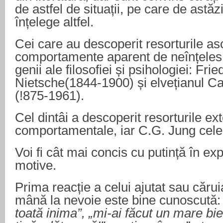
de astfel de situații, pe care de astăzi
înțelege altfel.
Cei care au descoperit resorturile a
comportamente aparent de neînțeles,
genii ale filosofiei și psihologiei: Frie
Nietsche(1844-1900) și elvețianul C
(!875-1961).
Cel dintâi a descoperit resorturile ex
comportamentale, iar C.G. Jung cele in
Voi fi cât mai concis cu putință în e
motive.
Prima reacție a celui ajutat sau cărui
mână la nevoie este bine cunoscută: 
toată inima”, „mi-ai făcut un mare b