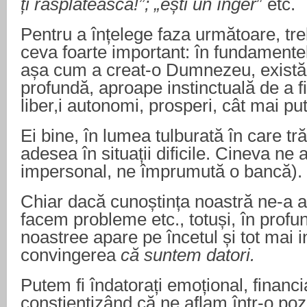
ți răsplătească!”; „ești un înger
” etc.
Pentru a înțelege faza următoare, t
ceva foarte important: în fundamentele
așa cum a creat-o Dumnezeu, există 
profundă, aproape instinctuală de a f
liber,i autonomi, prosperi, cât mai put
Ei bine, în lumea tulburată în care t
adesea în situații dificile. Cineva ne 
impersonal, ne împrumută o bancă).
Chiar dacă cunoștința noastră ne-a a
facem probleme etc., totuși, în profun
noastree apare pe încetul și tot mai 
convingerea
că suntem datori.
Putem fi îndatorați emoțional, financi
conștientizând că ne aflam într-o pozi