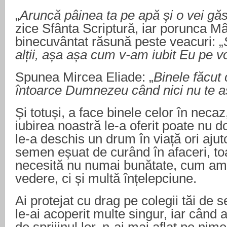
„
Aruncă pâinea ta pe apă și o vei găs
zice Sfânta Scriptură, iar porunca Mâ
binecuvântat răsună peste veacuri: „
alții, așa așa cum v-am iubit Eu pe vo
Spunea Mircea Eliade: „
Binele făcut c
întoarce Dumnezeu când nici nu te aș
Și totuși, a face binele celor în necaz
iubirea noastră le-a oferit poate nu do
le-a deschis un drum în viață ori ajuto
semen eșuat de curând în afaceri, to
necesită nu numai bunătate, cum am
vedere, ci și multă înțelepciune.
Ai protejat cu drag pe colegii tăi de ser
le-ai acoperit multe singur, iar când 