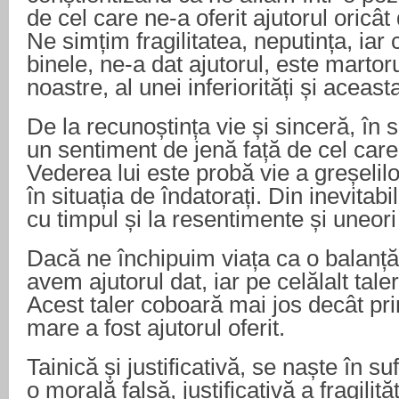
de cel care ne-a oferit ajutorul oricât
Ne simțim fragilitatea, neputința, iar 
binele, ne-a dat ajutorul, este martorul 
noastre, al unei inferiorități și aceas
De la recunoștința vie și sinceră, în 
un sentiment de jenă față de cel care
Vederea lui este probă vie a greșelil
în situația de îndatorați. Din inevitab
cu timpul și la resentimente și uneori 
Dacă ne închipuim viața ca o balanță,
avem ajutorul dat, iar pe celălalt taler
Acest taler coboară mai jos decât pr
mare a fost ajutorul oferit.
Tainică și justificativă, se naște în suf
o morală falsă, justificativă a fragilității