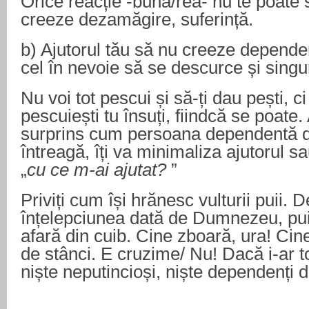
Orice reacție -bună/rea- nu te poate s
creeze dezamăgire, suferință.
b) Ajutorul tău să nu creeze dependenț
cel în nevoie să se descurce și singu
Nu voi tot pescui și să-ți dau pești, ci
pescuiești tu însuți, fiindcă se poate. A
surprins cum persoana dependentă de
întreagă, îți va minimaliza ajutorul sa
„
cu ce m-ai ajutat?
”
Priviți cum își hrănesc vulturii puii. 
înțelepciunea dată de Dumnezeu, pui
afară din cuib. Cine zboară, ura! Cin
de stânci. E cruzime/ Nu! Dacă i-ar to
niște neputincioși, niște dependenți d