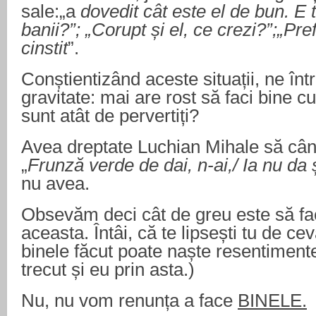
sale:„a
dovedit cât este el de bun. E 
banii?”; „Corupt și el, ce crezi?”;„Pref
cinstit
”.
Conștientizând aceste situații, ne în
gravitate: mai are rost să faci bine 
sunt atât de pervertiți?
Avea dreptate Luchian Mihale să cân
„
Frunză verde de dai, n-ai,/ Ia nu da ș
nu avea.
Obsevăm deci cât de greu este să fac
aceasta. Întâi, că te lipsești tu de cev
binele făcut poate naște resentiment
trecut și eu prin asta.)
Nu, nu vom renunța a face
BINELE.