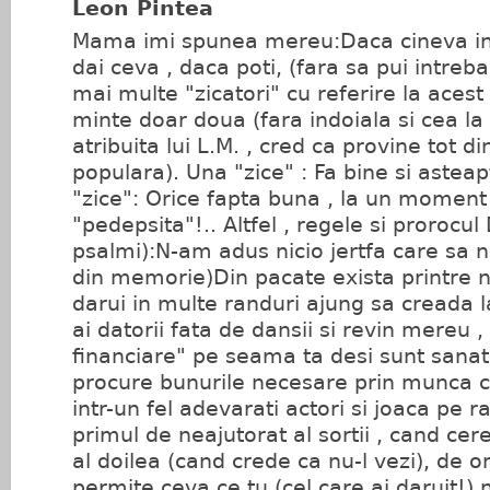
Leon Pintea
Mama imi spunea mereu:Daca cineva in
dai ceva , daca poti, (fara sa pui intrebar
mai multe "zicatori" cu referire la acest 
minte doar doua (fara indoiala si cea la c
atribuita lui L.M. , cred ca provine tot d
populara). Una "zice" : Fa bine si asteap
"zice": Orice fapta buna , la un moment
"pedepsita"!.. Altfel , regele si prorocul
psalmi):N-am adus nicio jertfa care sa n
din memorie)Din pacate exista printre no
darui in multe randuri ajung sa creada
ai datorii fata de dansii si revin mereu ,
financiare" pe seama ta desi sunt sanato
procure bunurile necesare prin munca ci
intr-un fel adevarati actori si joaca pe r
primul de neajutorat al sortii , cand cere
al doilea (cand crede ca nu-l vezi), de o
permite ceva ce tu (cel care ai daruit!) n