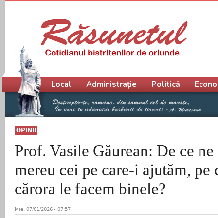
Meniu principal
Local
Administrație
Politică
Econo
OPINII
Prof. Vasile Găurean: De ce ne
mereu cei pe care-i ajutăm, pe c
cărora le facem binele?
Mie, 07/01/2026 - 07:57