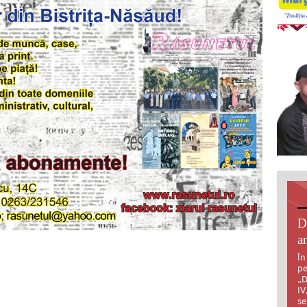
D
an
În
pe
„D
IV
se