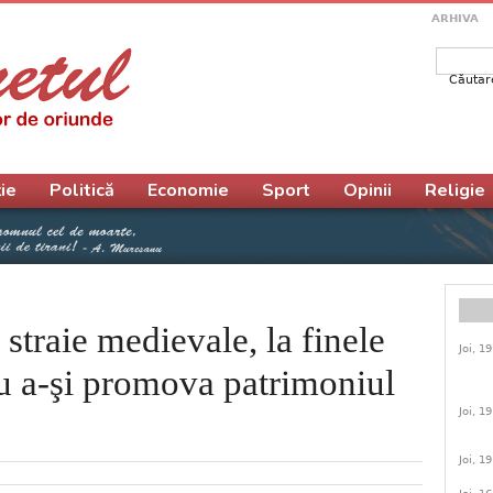
ARHIVA
Căutar
Form
ie
Politică
Economie
Sport
Opinii
Religie
straie medievale, la finele
Joi, 1
u a-şi promova patrimoniul
Joi, 1
Joi, 1