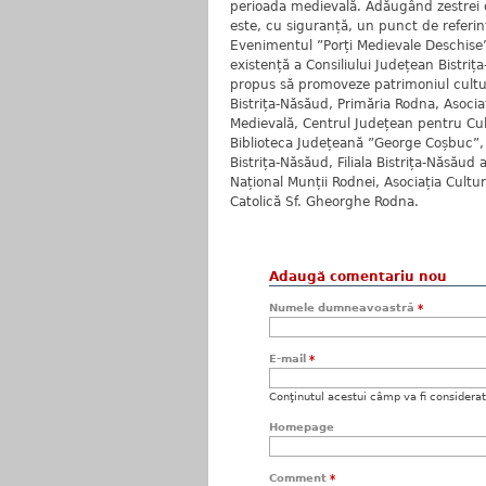
perioada medievală. Adăugând zestrei c
este, cu siguranță, un punct de referin
Evenimentul ”Porți Medievale Deschise”
existență a Consiliului Județean Bistrița
propus să promoveze patrimoniul cultura
Bistrița-Năsăud, Primăria Rodna, Asociaț
Medievală, Centrul Județean pentru Cul
Biblioteca Județeană ”George Coșbuc”, 
Bistrița-Năsăud, Filiala Bistrița-Năsăud
Național Munții Rodnei, Asociația Cultur
Catolică Sf. Gheorghe Rodna.
Adaugă comentariu nou
Numele dumneavoastră
*
E-mail
*
Conţinutul acestui câmp va fi considerat c
Homepage
Comment
*