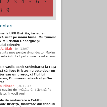
1
2
3
4
5
6
7
8
9
ntarii
ns la UPU Bistrița, iar eu am
 că sunt pe mâini bune. Mulţumesc
xim Cristian Gheorghe şi
ului colectiv!
 A. Olah
-
Joi, 13:07
stinta mea pentru d-nul doctor Maxim
n este infinita ! pot spune ca astazi mai
..
ele Vasile Beni: Schimbarea la Față
tă că Iisus Hristos nu este doar un
tor sau un proroc, ci Fiul lui
zeu, Dumnezeu adevărat și Om
rat
 Sirlincan
-
Joi, 12:47
 cuvânt de învățătură! Slăvit să fie
ristos în veci! Amin!
ile de restaurare a Cetății
ale Bistrița, finanțate din fonduri