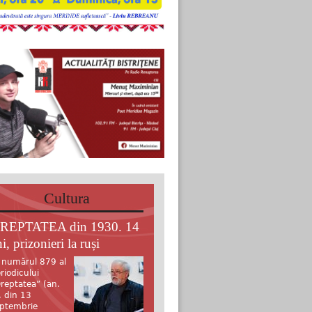
Cultura
REPTATEA din 1930. 14
i, prizonieri la ruși
 numărul 879 al
riodicului
reptatea” (an.
, din 13
ptembrie