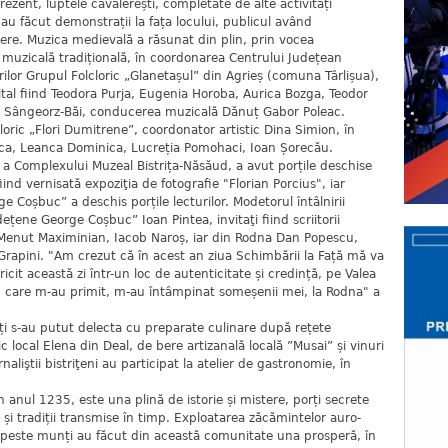
rezent, luptele cavalerești, completate de alte activități
au făcut demonstrații la fața locului, publicul având
eliere. Muzica medievală a răsunat din plin, prin vocea
e muzicală tradițională, în coordonarea Centrului Județean
rilor Grupul Folcloric „Glanetașul” din Agrieș (comuna Târlișua),
cital fiind Teodora Purja, Eugenia Horoba, Aurica Bozga, Teodor
in Sângeorz-Băi, conducerea muzicală Dănuț Gabor Poleac.
oric „Flori Dumitrene”, coordonator artistic Dina Simion, în
ilica, Leanca Dominica, Lucreția Pomohaci, Ioan Șorecău.
ie a Complexului Muzeal Bistrița-Năsăud, a avut porțile deschise
 fiind vernisată expoziţia de fotografie "Florian Porcius", iar
e Coșbuc” a deschis porțile lecturilor. Modetorul întâlnirii
dețene George Coșbuc” Ioan Pintea, invitaţi fiind scriitorii
 Menut Maximinian, Iacob Naroș, iar din Rodna Dan Popescu,
apini. "Am crezut că în acest an ziua Schimbării la Față mă va
icit această zi într-un loc de autenticitate și credință, pe Valea
în care m-au primit, m-au întâmpinat someșenii mei, la Rodna" a
nți s-au putut delecta cu preparate culinare după rețete
 local Elena din Deal, de bere artizanală locală ”Musai” și vinuri
rnaliştii bistriţeni au participat la atelier de gastronomie, în
nul 1235, este una plină de istorie și mistere, porți secrete
 și tradiții transmise în timp. Exploatarea zăcămintelor auro-
ul peste munți au făcut din această comunitate una prosperă, în