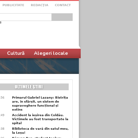
PUBLICITATE
REDACŢIA
CONTACT
e
ular de căutare
Cultură
Alegeri locale
9:56
Primarul Gabriel Lazany: Bistrița
are, în sfârșit, un sistem de
supraveghere funcțional și
extins
9:49
Accident la ieșirea din Coldău.
Victimele au fost transportate la
spital
9:38
Biblioteca de vară din satul meu,
la Leșu!