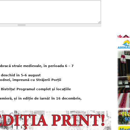
bracă straie medievale, în perioada 6 – 7
e deschid în 5-6 august
dnei, împreună cu Străjerii Porții
 Bistrița! Programul complet şi locaţiile
remieră, și în ediție de iarnă! În 16 decembrie,