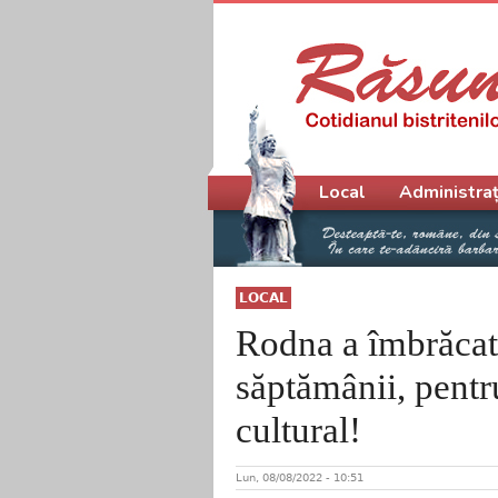
Meniu principal
Local
Administraț
LOCAL
Rodna a îmbrăcat 
săptămânii, pentr
cultural!
Lun, 08/08/2022 - 10:51