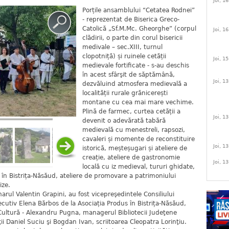
Joi, 1
Porțile ansamblului “Cetatea Rodnei”
- reprezentat de Biserica Greco-
Catolică „Sf.M.Mc. Gheorghe” (corpul
Joi, 1
clădirii, o parte din corul bisericii
medivale – sec.XIII, turnul
clopotniță) și ruinele cetății
Joi, 1
medievale fortificate - s-au deschis
în acest sfârşit de săptămână,
Joi, 1
dezvăluind atmosfera medievală a
localității rurale grănicerești
montane cu cea mai mare vechime.
Plină de farmec, curtea cetății a
Joi, 1
devenit o adevărată tabără
medievală cu menestreli, rapsozi,
cavaleri și momente de reconstituire
Joi, 1
istorică, meșteșugari și ateliere de
creație, ateliere de gastronomie
Joi, 1
locală cu iz medieval, tururi ghidate,
în Bistrița-Năsăud, ateliere de promovare a patrimoniului
ize.
arul Valentin Grapini, au fost vicepreşedintele Consiliului
cutiv Elena Bărbos de la Asociația Produs în Bistrița-Năsăud,
ultură - Alexandru Pugna, managerul Bibliotecii Judeţene
i Daniel Suciu şi Bogdan Ivan, scriitoarea Cleopatra Lorinţiu.