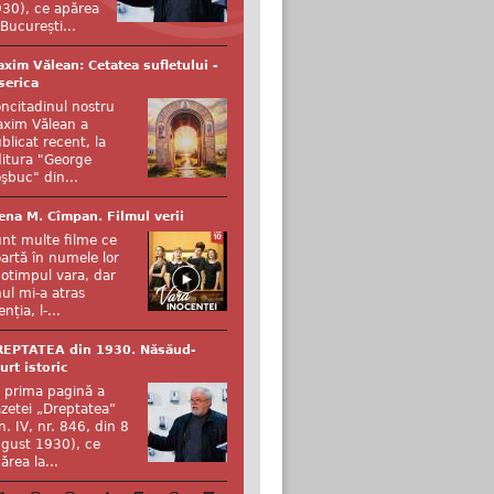
30), ce apărea
 București...
xim Vălean: Cetatea sufletului -
serica
ncitadinul nostru
xim Vălean a
blicat recent, la
itura "George
şbuc" din...
ena M. Cîmpan. Filmul verii
nt multe filme ce
artă în numele lor
otimpul vara, dar
ul mi-a atras
enția, l-...
REPTATEA din 1930. Năsăud-
urt istoric
 prima pagină a
zetei „Dreptatea”
n. IV, nr. 846, din 8
gust 1930), ce
ărea la...