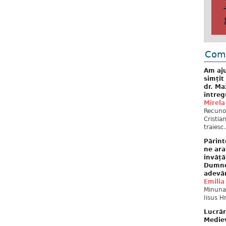
Come
Am aju
simțit
dr. Ma
întreg
Mirela
Recuno
Cristia
traiesc.
Părint
ne ara
învăță
Dumne
adevă
Emilia
Minunat
Iisus H
Lucrăr
Mediev