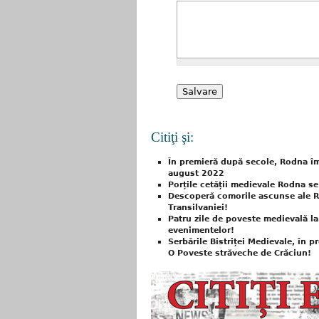
Citiţi şi:
În premieră după secole, Rodna îm
august 2022
Porțile cetății medievale Rodna s
Descoperă comorile ascunse ale Ro
Transilvaniei!
Patru zile de poveste medievală la
evenimentelor!
Serbările Bistriței Medievale, în p
O Poveste străveche de Crăciun!