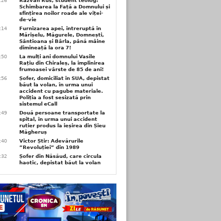
6:26
Răzvan Rus, student teolog:
Schimbarea la Față a Domnului și
sfințirea noilor roade ale viței-
de-vie
6:14
Furnizarea apei, întreruptă în
Mărișelu, Măgurele, Domnești,
Sântioana și Bârla, până mâine
dimineață la ora 7!
5:50
La mulți ani domnului Vasile
Rațiu din Chiraleș, la împlinirea
frumoasei vârste de 85 de ani!
3:56
Șofer, domiciliat în SUA, depistat
băut la volan, în urma unui
accident cu pagube materiale.
Poliția a fost sesizată prin
sistemul eCall
3:49
Două persoane transportate la
spital, în urma unui accident
rutier produs la ieșirea din Șieu
Măgheruș
3:40
Victor Știr: Adevărurile
”Revoluției” din 1989
3:32
Șofer din Năsăud, care circula
haotic, depistat băut la volan