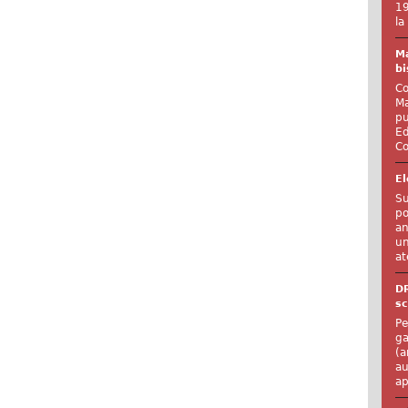
19
la
Ma
bi
Co
Ma
pu
Ed
Co
El
Su
po
an
un
at
D
sc
Pe
ga
(a
au
ap