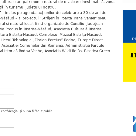
ulturale un patrimoniu natural de o valoare inestimabilă, zona
ță în turismul județului nostru.
 – inclus pe agenda acțiunilor de celebrare a 30 de ani de
-Năsăud – și proiectul ”Străjeri în Poarta Transilvaniei” şi-au
l și natural local, fiind organizate de Consiliul Județean
ia Produs în Bistrița-Năsăud, Asociația Culturală Bistrița
tură Bistrița-Năsăud, Complexul Muzeal Bistrița-Năsăud,
Liceul Tehnologic „Florian Porcius” Rodna, Europe Direct
 a Asociației Comunelor din România, Administrația Parcului
al-Istorică Rodna Veche, Asociația WildLife Ro, Biserica Greco-
onfidenţial şi nu va fi făcut public.