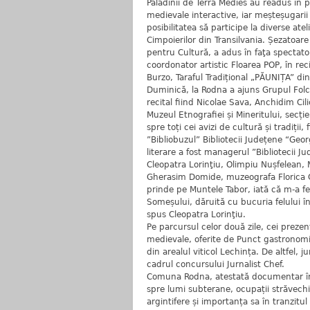
Paladinii de Terra Medies au readus în p
medievale interactive, iar meșteșugarii 
posibilitatea să participe la diverse at
Cimpoierilor din Transilvania. Șezatoar
pentru Cultură, a adus în faţa spectato
coordonator artistic Floarea POP, în re
Burzo, Taraful Tradițional „PĂUNIȚA” d
Duminică, la Rodna a ajuns Grupul Folcl
recital fiind Nicolae Sava, Anchidim C
Muzeul Etnografiei și Mineritului, secț
spre toți cei avizi de cultură și tradiții,
”Bibliobuzul” Bibliotecii Județene “Georg
literare a fost managerul ”Bibliotecii Ju
Cleopatra Lorinţiu, Olimpiu Nușfelean,
Gherasim Domide, muzeografa Florica Gr
prinde pe Muntele Tabor, iată că m-a fer
Someșului, dăruită cu bucuria felului 
spus Cleopatra Lorinţiu.
Pe parcursul celor două zile, cei preze
medievale, oferite de Punct gastronomic
din arealul viticol Lechința. De altfel, ju
cadrul concursului Jurnalist Chef.
Comuna Rodna, atestată documentar în a
spre lumi subterane, ocupații străvechi
argintifere și importanța sa în tranzit