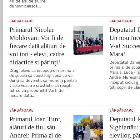
40 de ani de slujire
duhovnicească...
SĂRBĂTOARE
SĂRBĂTOARE
Primarul Nicolae
Deputatul 
Moldovan: Voi fi de
Un nou înce
fiecare dată alături de
V-a! Succes
voi toți - elevi, cadre
Mara!
didactice și părinți!
Deputatul Daniel 
prima zi de şcoal
Dragi elevi, să începeți din prima zi
Mara şi Luca - la
de școală să construiți ceea ce vă
Andrei Mureşanu
doriți să deveniți, să munciți pentru
început ciclul g
visele voastre și astfel o să reușiți
toţi copiii de cla
tot ce vă propuneți! Voi fi de
fiecare dată...
SĂRBĂTOARE
SĂRBĂTOARE
Primarul Ioan Turc,
Deputatul 
alături de fiul său
Sighiartău:
Andrei: Prima zi de
elevilor, păr