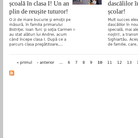
școală în clasa I! Un an
dascălilor 
plin de reușite tuturor!
școlar!
O zi de mare bucurie şi emoţii pe
Mult succes elevi
măsură, în familia primarului
dascălilor în nou
Bistriţei. Ioan Turc şi soţia Carmen i-
specială, mai al
au stat alături lui Andrei, acum
noștri!, a trans
când începe clasa I. După ce a
Sighiartău. Aces
parcurs clasa pregătitoare,...
de familie, care.
Pagini
« primul
‹ anterior
…
6
7
8
9
10
11
12
13