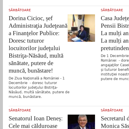
SĂRBĂTOARE
SĂRBĂTOARE
Dorina Cicioc, șef
Casa Județ
Administraţia Judeţeană
Pensii Bist
a Finanţelor Publice:
La mulți an
Doresc tuturor
La mulți an
locuitorilor judeţului
pretutinden
Bistriţa-Năsăud, multă
De 1 Decembrie 
României - dore
sănătate, putere de
angajaţilor Case
muncă, bunăstare!
şi tuturor benefic
instituţiei noas
De Ziua Naţională a României - 1
putere de muncă
Decembrie - doresc tuturor
locuitorilor judeţului Bistriţa-
Năsăud, multă sănătate, putere de
muncă, bunăstare.
SĂRBĂTOARE
SĂRBĂTOARE
Senatorul Ioan Deneș:
Secretarul d
Cele mai călduroase
Monica Săs