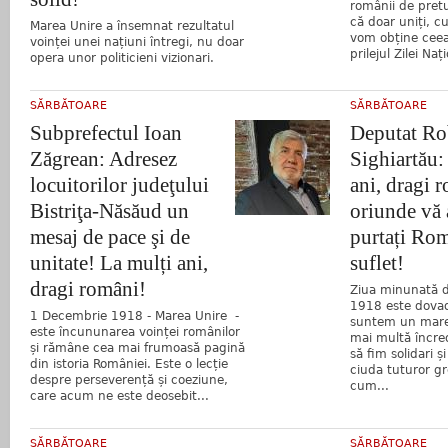
românii de pret
că doar uniți, c
Marea Unire a însemnat rezultatul
vom obține ceea
voinței unei națiuni întregi, nu doar
prilejul Zilei Naț
opera unor politicieni vizionari.
SĂRBĂTOARE
SĂRBĂTOARE
Subprefectul Ioan
Deputat Ro
Zăgrean: Adresez
Sighiartău:
locuitorilor judeţului
ani, dragi 
Bistriţa-Năsăud un
oriunde vă a
mesaj de pace şi de
purtați Rom
unitate! La mulți ani,
suflet!
dragi români!
Ziua minunată 
1918 este dovad
1 Decembrie 1918 - Marea Unire -
suntem un mare
este încununarea voinței românilor
mai multă încred
și rămâne cea mai frumoasă pagină
să fim solidari ș
din istoria României. Este o lecție
ciuda tuturor gr
despre perseverență și coeziune,
cum...
care acum ne este deosebit...
SĂRBĂTOARE
SĂRBĂTOARE