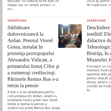
educată” nu trebuie să fie doar un
2018 au pornit 
slogan sau un simplu proiect, ci
de rugăciune, cu
un...
SĂRBĂTOARE
SĂRBĂTOARE
Sărbătoare
Deschidere 
duhovnicească la
inedită! Ele
Ardan. Preotul Viorel
didactice d
Gotea, instalat în
Tehnologic 
prezenţa protopopului
Bistriţa, în
Alexandru Vidican, a
Muzeului J
primarului Ionuţ Cifor şi
A început un no
moment încărcat
a numeroşi credincioşi.
speranțe atât pe
Părintele Remus Rus s-a
pentru dascăli și
doresc pentru c
retras la pensie
condiții de înv
le...
A fost o zi de sărbătoare pentru
comunitatea din Ardan, odată cu
instalarea noului preot Ioan Viorel
Gotea şi ieşirea la pensie a
vrednicului preot Remus Rus, după