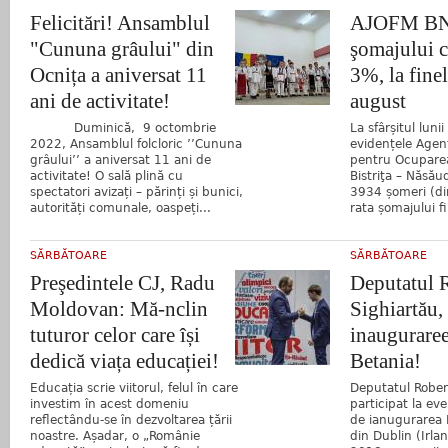
Felicitări! Ansamblul
AJOFM BN:
"Cununa grâului" din
şomajului c
Ocnița a aniversat 11
3%, la finel
ani de activitate!
august
Duminică, 9 octombrie
La sfârșitul luni
2022, Ansamblul folcloric ’’Cununa
evidențele Agen
grâului’’ a aniversat 11 ani de
pentru Ocupare
activitate! O sală plină cu
Bistriţa – Năsăud
spectatori avizați – părinți și bunici,
3934 șomeri (di
autorități comunale, oaspeți...
rata șomajului f
SĂRBĂTOARE
SĂRBĂTOARE
Preşedintele CJ, Radu
Deputatul 
Moldovan: Mă-nclin
Sighiartău, 
tuturor celor care își
inauguraree
dedică viața educației!
Betania!
Educația scrie viitorul, felul în care
Deputatul Rober
investim în acest domeniu
participat la eve
reflectându-se în dezvoltarea țării
de ianugurarea B
noastre. Așadar, o „Românie
din Dublin (Irla