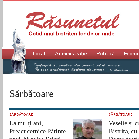
Meniu principal
Local
Administrație
Politică
Econo
Sărbătoare
SĂRBĂTOARE
SĂRBĂTOARE
La mulţi ani,
Veselie și c
Preacucernice Părinte
Bistrița, cu