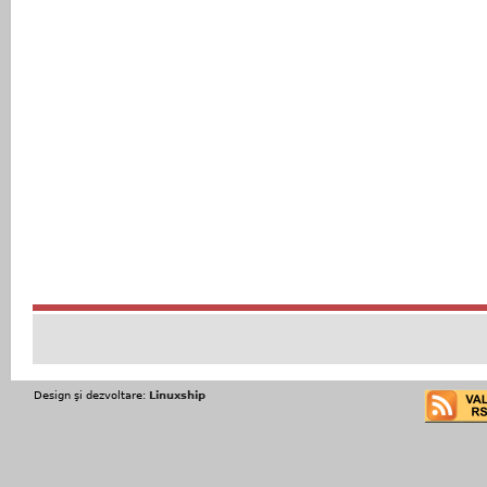
Design şi dezvoltare:
Linuxship