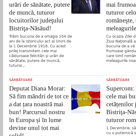
urări de sănătate, putere
mai frumoa
de muncă, tuturor
tuturor celo
locuitorilor judeţului
româneşte, t
Bistriţa-Năsăud!
meleagurile
Trăim bucuria de a omagia 104 de
Cu ocazia Zilei 
ani de la istoricului act al Unirii de
Ziua Naţională 
la 1 Decembrie 1918. Cu acest
bucuria de a vă
prilej transmitem cele mai
frumoase gândur
călduroase felicitări şi urări de
care simt române
sănătate, putere de muncă,
meleagurile noa
tuturor...
SĂRBĂTOARE
SĂRBĂTOARE
Deputat Diana Morar:
Supercom:
Să fim mândri de tot ce
cele mai bu
a dat țara noastră mai
cetățenilor 
bun! Parcursul nostru
Bistrița-Nă
în Europa și în lume
tuturor rom
devine unul tot mai
1 Decembrie, să
cu o puternică 
solid!