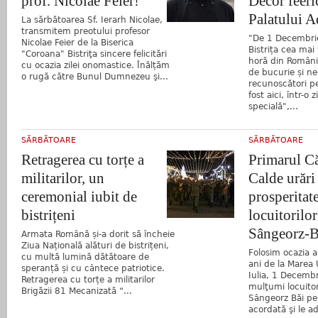
prof. Nicolae Feier!
Decor feeric
Palatului A
La sărbătoarea Sf. Ierarh Nicolae,
transmitem preotului profesor
"De 1 Decembrie
Nicolae Feier de la Biserica
Bistrița cea mai 
"Coroana" Bistriţa sincere felicitări
horă din Români
cu ocazia zilei onomastice. Înălțăm
de bucurie și ne
o rugă către Bunul Dumnezeu şi...
recunoscători p
fost aici, într-o 
specială",...
SĂRBĂTOARE
SĂRBĂTOARE
Retragerea cu torțe a
Primarul Că
militarilor, un
Calde urări 
ceremonial iubit de
prosperitate
bistrițeni
locuitorilor
Sângeorz-B
Armata Română și-a dorit să încheie
Ziua Națională alături de bistrițeni,
Folosim ocazia a
cu multă lumină dătătoare de
ani de la Marea 
speranță și cu cântece patriotice.
Iulia, 1 Decemb
Retragerea cu torțe a militarilor
mulţumi locuitor
Brigăzii 81 Mecanizată “...
Sângeorz Băi pe
acordată şi le a